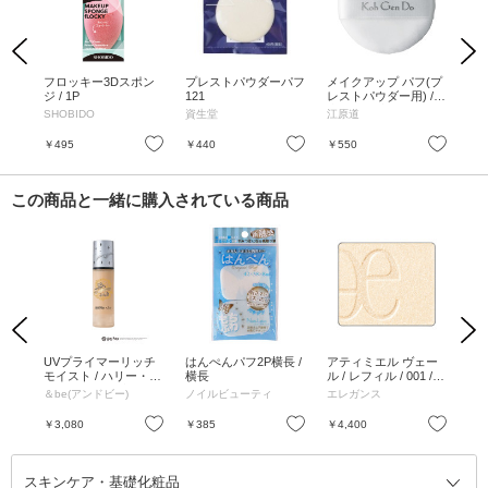
Previous
Next
ウダ
フロッキー3Dスポン
プレストパウダーパフ
メイクアップ パフ(プ
パウ
ン
ジ / 1P
121
レストパウダー用) /
本体 / 1個入
SHOBIDO
資生堂
江原道
資
お気に入り
お気に入り
お気に入り
￥495
￥440
￥550
￥6
この商品と一緒に購入されている商品
Previous
Next
チュ
UVプライマーリッチ
はんぺんパフ2P横長 /
アティミエル ヴェー
除
 つ
モイスト / ハリー・ポ
横長
ル / レフィル / 001 / 9.
ン
無香
ッターコラボ 本体 /
7g
30
＆be(アンドビー)
ノイルビューティ
エレガンス
キ
スタンダード / 36g
お気に入り
お気に入り
お気に入り
￥3,080
￥385
￥4,400
￥2
スキンケア・基礎化粧品