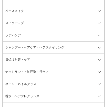
ベースメイク
スキンケア・基礎化粧品全て
クレンジング
メイクアップ
洗顔料
ベースメイク全て
化粧水
化粧下地・コントロールカラー
ボディケア
美容液
BBクリーム
メイクアップ全て
乳液
CCクリーム
マスカラ・マスカラ下地
ボディソープ・ハンドソープ・石
シャンプー・ヘアケア・ヘアスタイリング
オールインワン化粧品
コンシーラー
まつげ美容液
ボディケア全て
フェイスクリーム
ファンデーション
つけまつげ
けん
シャンプー・ヘアケア・ヘアスタ
日焼け対策・ケア
フェイスオイル・バーム
フェイスパウダー
アイシャドウ
ボディケア
化粧液
その他ベースメイク
アイシャドウベース
ハンドケア
シャンプー・コンディショナー
イリング全て
デオドラント・制汗剤・汗ケア
ブースター・導入液
アイブロウ・眉マスカラ
レッグ・フットケア
洗い流さないトリートメント
日焼け対策・ケア全て
シートパック・マスク
アイライナー
ネック・デコルテケア
ヘアパック・ヘアマスク
日焼け止め
デオドラント・制汗剤・汗ケア全
ボディ用デオドラント・制汗剤・
ネイル・ネイルグッズ
洗い流すパック・マスク
チーク
バストケア
ヘアスタイリング剤
サンオイル・タンニング
アイクリーム・アイケア
口紅・リップグロス
ヒップケア
ヘアカラー・カラーリング
アフターサンケア
て
汗ケア
フット用デオドラント・制汗剤・
香水・ヘアフレグランス
リップクリーム・リップケア
ハイライト・シェーディング
ネイルケア
頭皮ケア・育毛剤
その他日焼け対策・UVケア
ネイル・ネイルグッズ全て
ゴマージュ・ピーリング
その他メイクアップ
ネイルケアグッズ
パーマ液
マニキュア
汗ケア
その他シャンプー・ヘアケア・ヘ