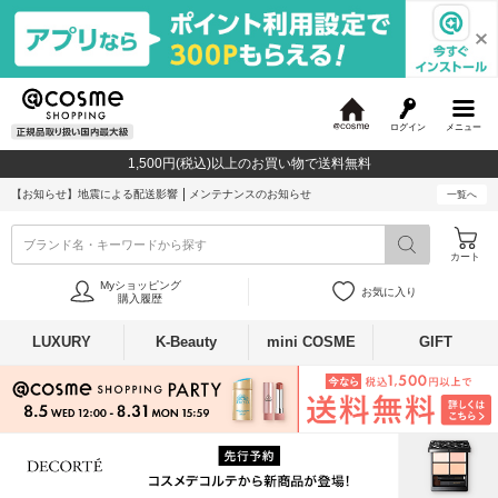
ログイン
メニュー
@
c
1,500円(税込)以上のお買い物で送料無料
o
s
【お知らせ】
地震による配送影響
メンテナンスのお知らせ
一覧へ
m
e
ブランド名・キーワードから探す
カート
Myショッピング
お気に入り
購入履歴
LUXURY
K-Beauty
mini COSME
GIFT