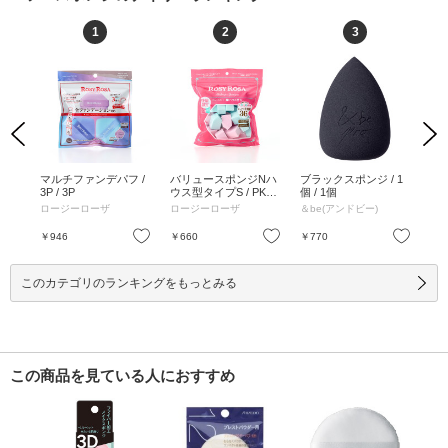
1
2
3
Previous
Next
 /
マルチファンデパフ /
バリュースポンジNハ
ブラックスポンジ / 1
マ
3P / 3P
ウス型タイプS / PK&B
個 / 1個
P /
L / 36P / PK&BL / 36P
ロージーローザ
ロージーローザ
＆be(アンドビー)
ロ
お気に入り
お気に入り
お気に入り
￥946
￥660
￥770
￥6
このカテゴリのランキングをもっとみる
この商品を見ている人におすすめ