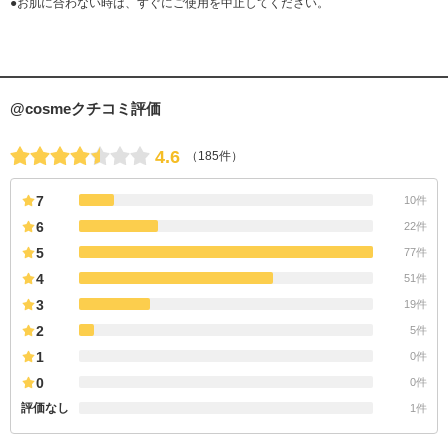
●お肌に合わない時は、すぐにご使用を中止してください。
@cosmeクチコミ評価
4.6
（185件）
7
10件
6
22件
5
77件
4
51件
3
19件
2
5件
1
0件
0
0件
評価なし
1件