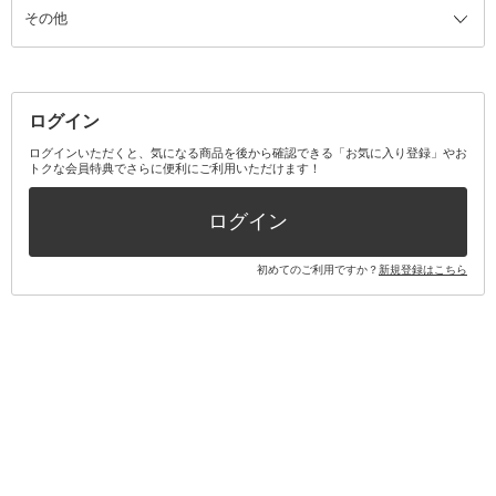
その他
ミラー・鏡
消臭剤・芳香剤
歯ブラシ
キット・セット全て
詰替容器・アトマイザー
ファブリックミスト
デンタルフロス
スキンケアキット
その他メイクアップ・ケアグッズ
マスク・ティッシュ
マウスウォッシュ・スプレー
ベースメイクキット
その他全て
その他日用品・雑貨
口臭清涼・ケア剤
メイクアップキット
その他
ログイン
その他オーラルケア
ボディケアキット
ヘアケアキット
ログインいただくと、気になる商品を後から確認できる「お気に入り登録」やお
トクな会員特典でさらに便利にご利用いただけます！
その他キット・セット
ログイン
初めてのご利用ですか？
新規登録はこちら