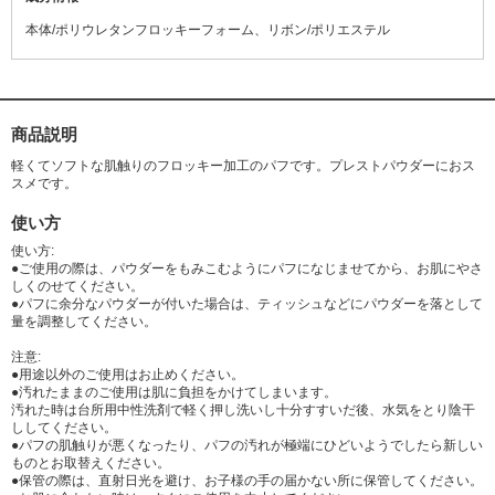
本体/ポリウレタンフロッキーフォーム、リボン/ポリエステル
商品説明
軽くてソフトな肌触りのフロッキー加工のパフです。プレストパウダーにおス
スメです。
使い方
使い方:
●ご使用の際は、パウダーをもみこむようにパフになじませてから、お肌にやさ
しくのせてください。
●パフに余分なパウダーが付いた場合は、ティッシュなどにパウダーを落として
量を調整してください。
注意:
●用途以外のご使用はお止めください。
●汚れたままのご使用は肌に負担をかけてしまいます。
汚れた時は台所用中性洗剤で軽く押し洗いし十分すすいだ後、水気をとり陰干
ししてください。
●パフの肌触りが悪くなったり、パフの汚れが極端にひどいようでしたら新しい
ものとお取替えください。
●保管の際は、直射日光を避け、お子様の手の届かない所に保管してください。