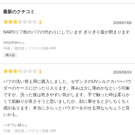
最新のクチコミ
3
2026/07/06
NARSリフ粉のパフの代わりにしています ぎりぎり蓋が閉まります
ronychan
さん
45歳
脂性肌
クチコミ投稿 46件
購入品
3
2026/06/24
パフの洗い替え用に購入しました。セザンヌのUVシルクカバーパウ
ダーのケースにぴったり入ります。厚みは少し薄めかなという印象
ですが、洗った後は乾きやすい気がします。手で触った時は柔らか
くて肌触りが良さそうと思いましたが、顔に乗せると少しちくちく
感があります。本当にさらっとパウダーをのせる用ならちょうど良
いかも。
ハチワレ猫
さん
37歳
混合肌
クチコミ投稿 76件