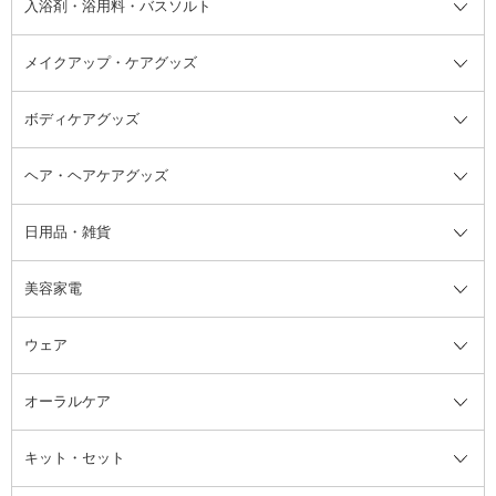
入浴剤・浴用料・バスソルト
顔用マッサージ料
脱毛・除毛ケア
ジェルネイル
香水・ヘアフレグランス全て
その他スキンケア
その他ボディケア
ネイルアートグッズ
香水
アスタイリング
メイクアップ・ケアグッズ
リムーバー・除光液
フレグランスミスト
入浴剤・浴用料・バスソルト全て
ヘアフレグランス
入浴剤・浴用料
ボディケアグッズ
その他香水・ヘアフレグランス
バスソルト
メイクアップ・ケアグッズ全て
パフ・スポンジ
ヘア・ヘアケアグッズ
コットン・綿棒
ボディケアグッズ全て
あぶらとり紙
ボディ・バスグッズ
日用品・雑貨
洗顔グッズ
マッサージ・ボディケアグッズ
ヘア・ヘアケアグッズ全て
ビューラー
アイケアグッズ
ヘアブラシ
美容家電
ブラシ・チップ
かかと・角質ケアグッズ
ヘアゴム
日用品・雑貨全て
二重まぶた用アイテム
エクササイズ器具・グッズ
ヘアピン・ヘアクリップ
洗剤
ウェア
ツィザー・毛抜き
絆創膏
ヘアバンド
柔軟剤
美容家電全て
眉・鼻毛・甘皮はさみ
その他ボディケアグッズ
ヘアカーラー
サニタリー・生理用品
フェイスケア美容家電
ルームフレグランス・ディフュー
オーラルケア
カミソリ
ヘッドマッサージブラシ
ボディケア美容家電
ウェア全て
角栓抜き
その他ヘア・ヘアケアグッズ
エッセンシャルオイル
ヘアケアスタイリング美容家電
インナー
ザー
ファンデーション・パウダーケー
キット・セット
アロマキャンドル
その他美容家電
レッグウェア
オーラルケア全て
化粧ポーチ・メイクボックス
お香・インセンス
その他ウェア
歯磨き粉
ス