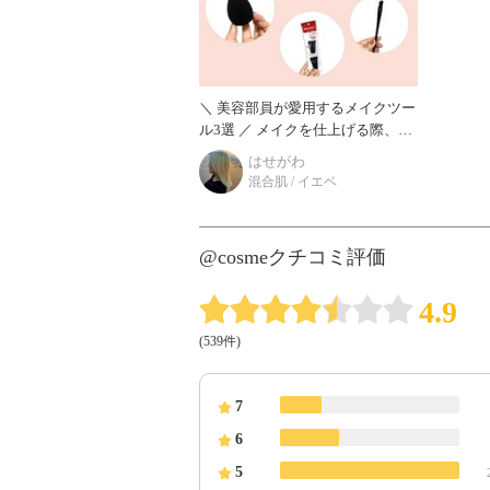
＼ 美容部員が愛用するメイクツー
ル3選 ／ メイクを仕上げる際、ど
んなツールを使っていますか？ ツ
はせがわ
ールにこだわると、仕上がりが変
混合肌 / イエベ
わるのは
@cosmeクチコミ評価
4.9
(539件)
7
6
5