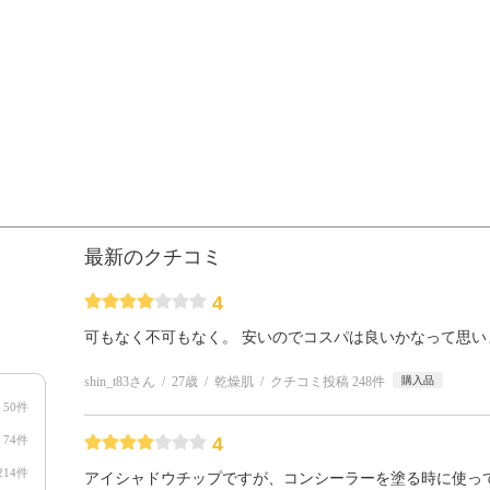
最新のクチコミ
4
可もなく不可もなく。 安いのでコスパは良いかなって思い
shin_t83さん
27歳
乾燥肌
クチコミ投稿 248件
購入品
50件
74件
4
214件
アイシャドウチップですが、コンシーラーを塗る時に使っ