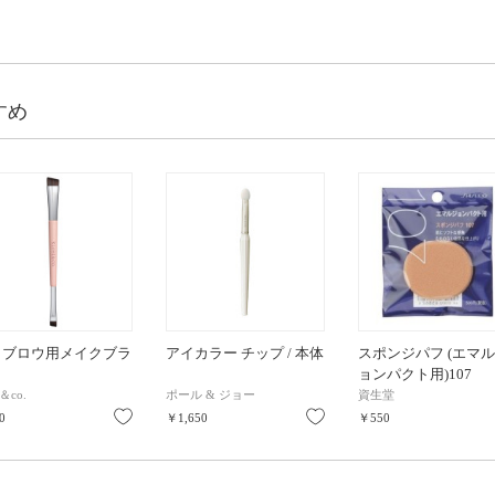
すめ
イブロウ用メイクブラ
アイカラー チップ / 本体
スポンジパフ (エマ
ョンパクト用)107
i＆co.
ポール & ジョー
資生堂
り
お気に入り
お気に入り
0
￥1,650
￥550