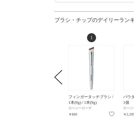
ブラシ・チップのデイリーラン
1
フィンガータッチブラシ /
パウダ
1本(9g) / 1本(9g)
1個
ロージーローザ
ロージ
お気に入り
￥660
￥2,20