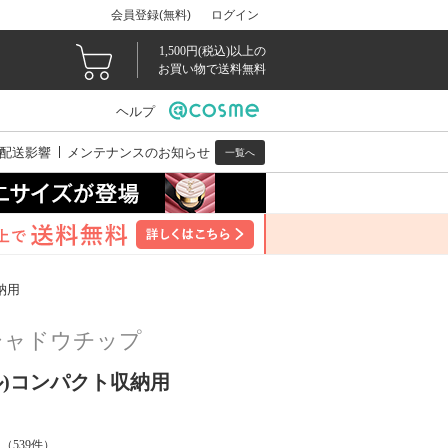
会員登録(無料)
ログイン
1,500円(税込)以上の
お買い物で送料無料
ヘルプ
配送影響
メンテナンスのお知らせ
一覧へ
納用
シャドウチップ
ル)コンパクト収納用
（
539
件）