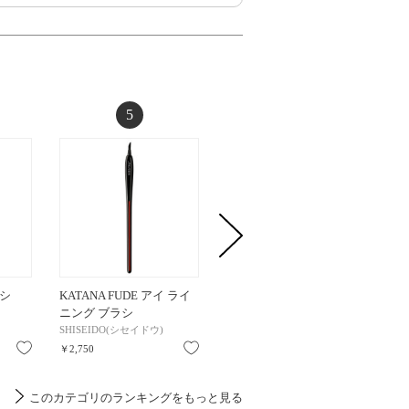
5
6
シ
KATANA FUDE アイ ライ
HASU FUDE ファンデーシ
コンシ
ニング ブラシ
ョン ブラシ / 本体
ラシ
SHISEIDO(シセイドウ)
SHISEIDO(シセイドウ)
コスメデ
お気に入り
お気に入り
お気に入り
￥2,750
￥2,530
￥550
このカテゴリのランキングをもっと見る