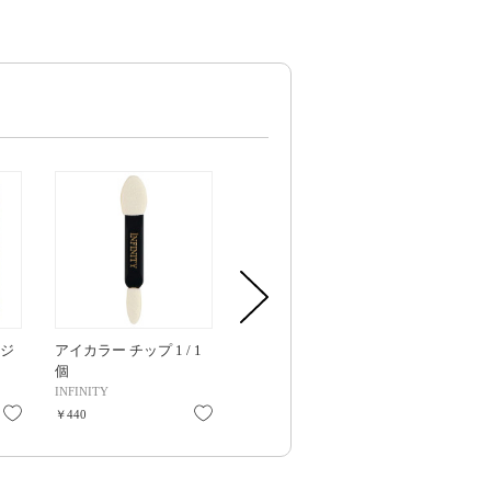
ルジ
アイカラー チップ 1 / 1
フェリセラテノン ダブ
カネボウ ブ
個
ルアイブロウブラシ /
セット / 1個
FETN703 / 1個
INFINITY
ビューティーワールド
KANEBO
お気に入り
お気に入り
お気に入り
￥440
￥770
￥1,100