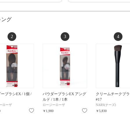
キング
2
3
4
ーブラシEX / 1個 /
パウダーブラシEX アング
クリームチークブラ
ルド / 1本 / 1本
#17
ーローザ
ロージーローザ
NARS(ナーズ)
お気に入り
お気に入り
0
￥1,980
￥5,830