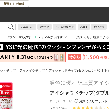
新着おトク情報
ミニコスメ
UVケア
ヘア＆頭皮ケア
eGIFT
毛穴対策
【お知らせ】
地震による
ブランドから探す
ジャンルから探す
シ・チップ
アイメイクチップ
アイシャウドチップ(ダブル)コンパクト収
発色に優れた上質アイ
アイシャウドチップ(ダブ
ロージーローザ
お気に入りブランド
4.9
クチコミ評価