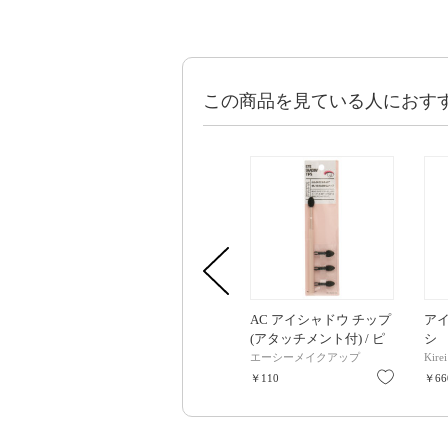
この商品を見ている人におす
AC アイシャドウ チップ
ア
(アタッチメント付) / ピ
シ
ンク
エーシーメイクアップ
Kire
お気に入
￥110
￥66