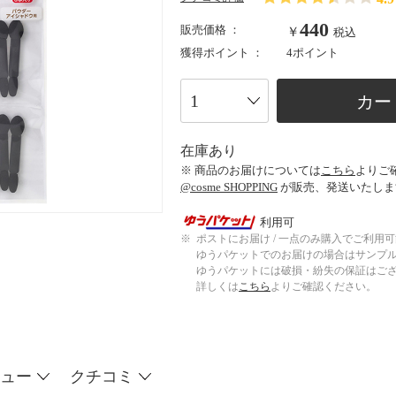
440
販売価格 ：
￥
税込
獲得ポイント ：
4ポイント
カー
在庫あり
※ 商品のお届けについては
こちら
よりご
@cosme SHOPPING
が販売、発送いたしま
利用可
※
ポストにお届け / 一点のみ購入でご利用
ゆうパケットでのお届けの場合はサンプ
ゆうパケットには破損・紛失の保証はご
詳しくは
こちら
よりご確認ください。
ュー
クチコミ