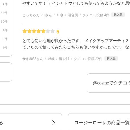
やすいです！ アイシャドウとしても使ってみようかなと思
134件
52件
こっちゃん331さん
31歳
混合肌
クチコミ投稿 4件
購入品
10件
1件
5
0件
とても使い心地が良かったです。 メイクアップアーティ
ていたので使ってみたらこちらも使いやすかったです。 
4件
サキ8055さん
46歳
混合肌
クチコミ投稿 82件
購入品
@cosmeでクチ
る
ロージーローザの商品一覧