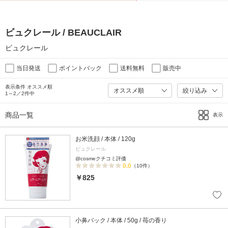
ビュクレール / BEAUCLAIR
ビュクレール
当日発送
ポイントバック
送料無料
販売中
表示条件 オススメ順
絞り込み
1～2／2件中
商品一覧
表示
お米洗顔 / 本体 / 120g
ビュクレール
@cosmeクチコミ評価
0.0
（10件）
￥825
小鼻パック / 本体 / 50g / 苺の香り