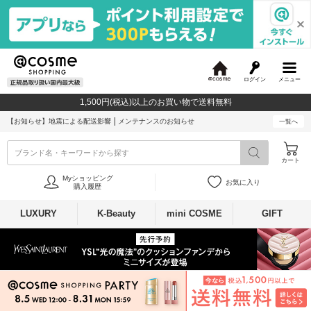
ログイン
メニュー
@
c
1,500円(税込)以上のお買い物で送料無料
o
s
【お知らせ】
地震による配送影響
メンテナンスのお知らせ
一覧へ
m
e
ブランド名・キーワードから探す
カート
Myショッピング
お気に入り
購入履歴
LUXURY
K-Beauty
mini COSME
GIFT