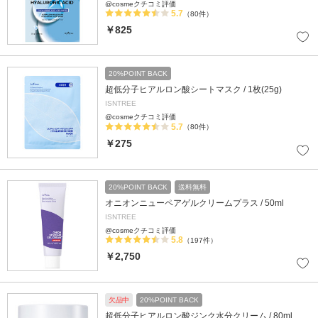
@cosmeクチコミ評価
5.7
（80件）
￥825
20%POINT BACK
超低分子ヒアルロン酸シートマスク / 1枚(25g)
ISNTREE
@cosmeクチコミ評価
5.7
（80件）
￥275
20%POINT BACK
送料無料
オニオンニューペアゲルクリームプラス / 50ml
ISNTREE
@cosmeクチコミ評価
5.8
（197件）
￥2,750
欠品中
20%POINT BACK
超低分子ヒアルロン酸ジンク水分クリーム / 80ml