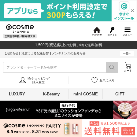
ログイン
メニュー
@
c
1,500円(税込)以上のお買い物で送料無料
o
s
【お知らせ】
地震による配送影響
メンテナンスのお知らせ
一覧へ
m
e
ブランド名・キーワードから探す
カート
Myショッピング
お気に入り
購入履歴
LUXURY
K-Beauty
mini COSME
GIFT