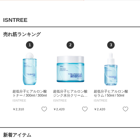
ISNTREE
売れ筋ランキング
1
2
3
超低分子ヒアルロン酸
超低分子ヒアルロン酸
超低分子ヒアルロン酸
トナー / 300ml / 300ml
ジンク水分クリーム /
セラム / 50ml / 50ml
80ml / 80ml
ISNTREE
ISNTREE
ISNTREE
お気に入り
お気に入り
￥2,310
￥2,420
￥2,420
新着アイテム