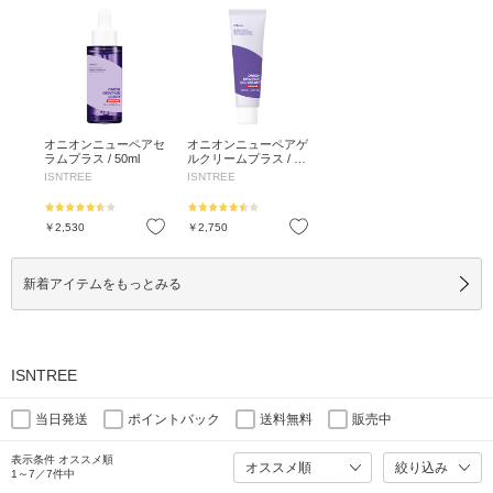
オニオンニューペアセ
オニオンニューペアゲ
ラムプラス / 50ml
ルクリームプラス / 50
ml
ISNTREE
ISNTREE
お気に入り
お気に入り
￥2,530
￥2,750
新着アイテムをもっとみる
ISNTREE
当日発送
ポイントバック
送料無料
販売中
表示条件 オススメ順
絞り込み
1～7／7件中