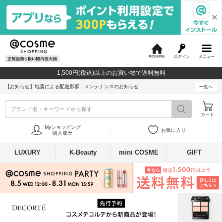
ログイン
メニュー
@
c
1,500円(税込)以上のお買い物で送料無料
o
s
【お知らせ】
地震による配送影響
メンテナンスのお知らせ
一覧へ
m
e
ブランド名・キーワードから探す
カート
Myショッピング
お気に入り
購入履歴
LUXURY
K-Beauty
mini COSME
GIFT