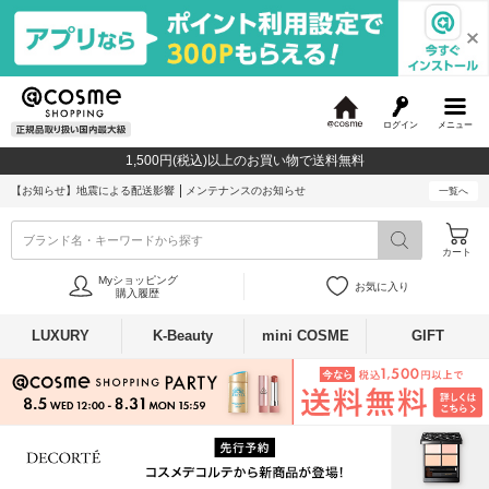
ログイン
メニュー
@
c
1,500円(税込)以上のお買い物で送料無料
o
s
【お知らせ】
地震による配送影響
メンテナンスのお知らせ
一覧へ
m
e
ブランド名・キーワードから探す
カート
Myショッピング
お気に入り
購入履歴
LUXURY
K-Beauty
mini COSME
GIFT