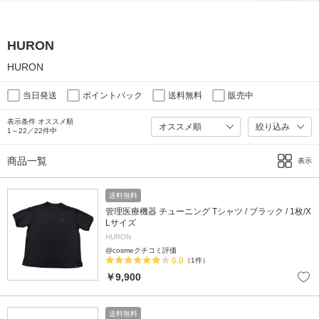
HURON
HURON
当日発送
ポイントバック
送料無料
販売中
表示条件 オススメ順
絞り込み
1～22／22件中
商品一覧
表示
送料無料
管理医療機器 チューニング Tシャツ / ブラック / 1枚/X
Lサイズ
HURON
@cosmeクチコミ評価
6.0
（1件）
￥9,900
送料無料