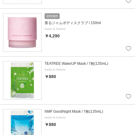
送料無料
香るジャムボディスクラブ / 150ml
hada to kokoro
￥4,290
TEATREE WakeUP Mask / 7枚(135mL)
hada to kokoro
￥880
NMF GoodNight Mask / 7枚(135mL)
hada to kokoro
￥880