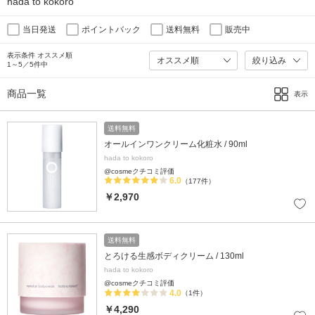
hada to kokoro
当日発送
ポイントバック
送料無料
販売中
表示条件 オススメ順
絞り込み
1～5／5件中
商品一覧
表示
送料無料
オールインワンクリーム化粧水 / 90ml
hada to kokoro
@cosmeクチコミ評価
6.0
（177件）
￥2,970
送料無料
とろける生感ボディクリーム / 130ml
hada to kokoro
@cosmeクチコミ評価
4.0
（1件）
￥4,290