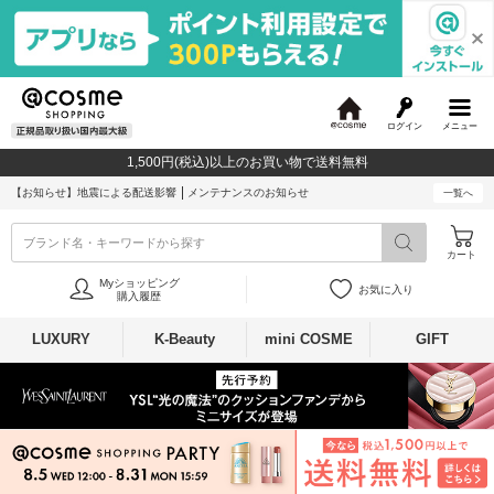
ログイン
メニュー
@
c
1,500円(税込)以上のお買い物で送料無料
o
s
【お知らせ】
地震による配送影響
メンテナンスのお知らせ
一覧へ
m
e
ブランド名・キーワードから探す
カート
Myショッピング
お気に入り
購入履歴
LUXURY
K-Beauty
mini COSME
GIFT