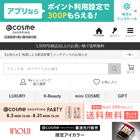
ログイン
メニュー
@
c
1,500円(税込)以上のお買い物で送料無料
o
s
【お知らせ】
地震による配送影響
メンテナンスのお知らせ
一覧へ
m
e
ブランド名・キーワードから探す
カート
Myショッピング
お気に入り
購入履歴
LUXURY
K-Beauty
mini COSME
GIFT