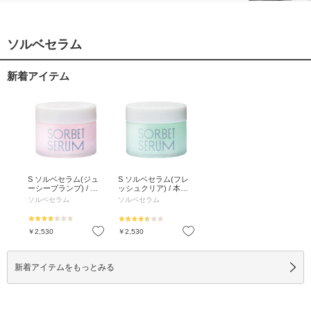
ソルベセラム
新着アイテム
S ソルベセラム(ジュ
S ソルベセラム(フレ
ーシープランプ) / 本
ッシュクリア) / 本体 /
体 / 65g / ベリー系の
65g / シトラスミント
ソルベセラム
ソルベセラム
甘くさわやかな香り
系のすっきりとした香
り
お気に入り
お気に入り
￥2,530
￥2,530
新着アイテムをもっとみる