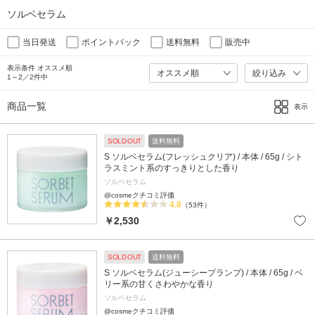
ソルベセラム
当日発送
ポイントバック
送料無料
販売中
表示条件 オススメ順
絞り込み
1～2／2件中
商品一覧
表示
SOLD OUT
送料無料
S ソルベセラム(フレッシュクリア) / 本体 / 65g / シト
ラスミント系のすっきりとした香り
ソルベセラム
@cosmeクチコミ評価
4.8
（53件）
￥2,530
SOLD OUT
送料無料
S ソルベセラム(ジューシープランプ) / 本体 / 65g / ベ
リー系の甘くさわやかな香り
ソルベセラム
@cosmeクチコミ評価