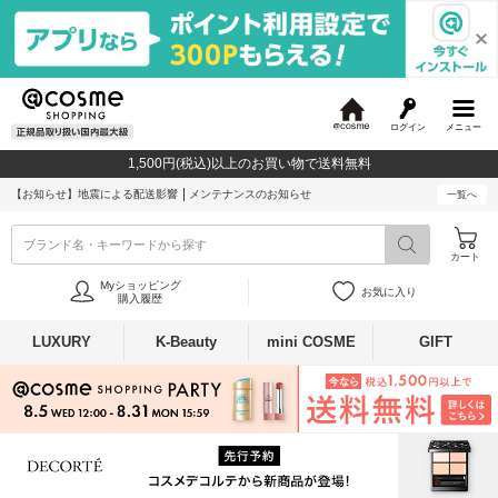
ログイン
メニュー
@
c
1,500円(税込)以上のお買い物で送料無料
o
s
【お知らせ】
地震による配送影響
メンテナンスのお知らせ
一覧へ
m
e
ブランド名・キーワードから探す
カート
Myショッピング
お気に入り
購入履歴
LUXURY
K-Beauty
mini COSME
GIFT