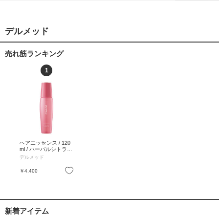
デルメッド
売れ筋ランキング
1
ヘアエッセンス / 120
ml / ハーバルシトラス
/ 120ml
デルメッド
お気に入り
￥4,400
新着アイテム