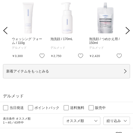
Previous
Next
 40
ウォッシング フォー
泡洗顔 / 170mL
泡洗顔 / つめかえ用 /
毛穴
ム / 110g
150ml
mL
デルメッド
デルメッド
デルメッド
デ
お気に入り
お気に入り
お気に入り
￥3,300
￥2,750
￥2,420
￥4
新着アイテムをもっとみる
デルメッド
当日発送
ポイントバック
送料無料
販売中
表示条件 オススメ順
絞り込み
1～40／43件中