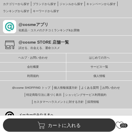
カテゴリーから探す
ブランドから探す
ジャンルから探す
キャンペーンから探す
ランキングから探す
キーワードから探す
@cosmeアプリ
化粧品・コスメのクチコミランキング&お買物
@cosme STORE 店舗一覧
試せる、出会える、運命コスメ
ヘルプ・お問い合わせ
はじめての方へ
会社概要
サービス一覧
利用規約
個人情報
@cosme SHOPPING トップ
個人情報保護方針
よくある質問
お問い合わせ
特定商取引法に基づく表示
ショッピングサービス利用規約
カスタマーハラスメントに対する方針
採用情報
メーカーのみなさまへ
@cosmeへの掲載・ビジネス活用
カートに入れる
201
© istyle retail Inc.