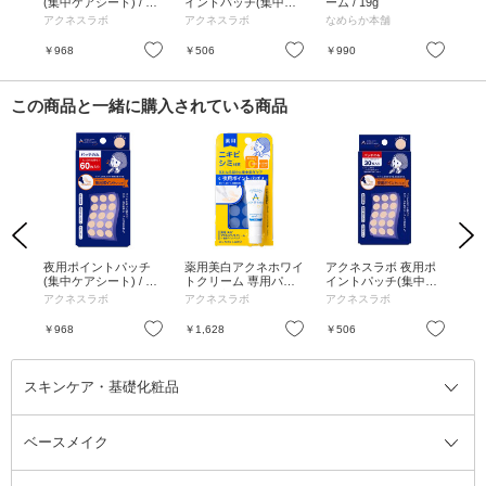
 プ
(集中ケアシート) / 本
イントパッチ(集中ケ
ーム / 19g
ーショ
体 / 15枚×4シート
アシート) / 15枚×2シ
ビ用
アクネスラボ
アクネスラボ
なめらか本舗
ア
ート
お気に入り
お気に入り
お気に入り
￥968
￥506
￥990
￥1
この商品と一緒に購入されている商品
Previous
Next
 ホ
夜用ポイントパッチ
薬用美白アクネホワイ
アクネスラボ 夜用ポ
KE
 /
(集中ケアシート) / 本
トクリーム 専用パッ
イントパッチ(集中ケ
メン
体 / 15枚×4シート
チ付 / 本体 / 7g
アシート) / 15枚×2シ
リ
アクネスラボ
アクネスラボ
アクネスラボ
KES
ート
香
お気に入り
お気に入り
お気に入り
￥968
￥1,628
￥506
￥2
スキンケア・基礎化粧品
ベースメイク
スキンケア・基礎化粧品全て
クレンジング