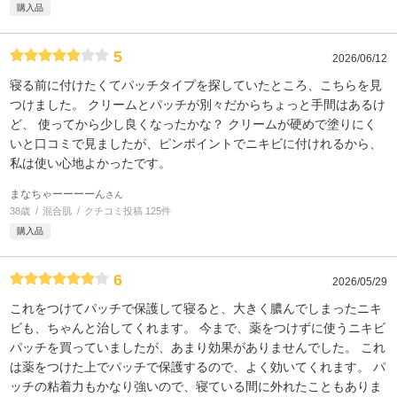
購入品
5
2026/06/12
寝る前に付けたくてパッチタイプを探していたところ、こちらを見
つけました。 クリームとパッチが別々だからちょっと手間はあるけ
ど、 使ってから少し良くなったかな？ クリームが硬めで塗りにく
いと口コミで見ましたが、ピンポイントでニキビに付けれるから、
私は使い心地よかったです。
まなちゃーーーーん
さん
38歳
混合肌
クチコミ投稿 125件
購入品
6
2026/05/29
これをつけてパッチで保護して寝ると、大きく膿んでしまったニキ
ビも、ちゃんと治してくれます。 今まで、薬をつけずに使うニキビ
パッチを買っていましたが、あまり効果がありませんでした。 これ
は薬をつけた上でパッチで保護するので、よく効いてくれます。 パ
ッチの粘着力もかなり強いので、寝ている間に外れたこともありま