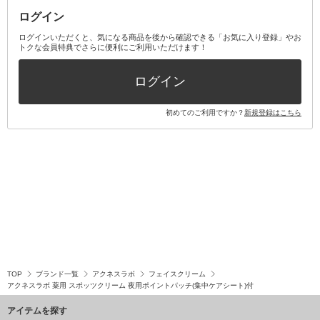
ログイン
その他オーラルケア
ボディケアキット
ヘアケアキット
ログインいただくと、気になる商品を後から確認できる「お気に入り登録」やお
トクな会員特典でさらに便利にご利用いただけます！
その他キット・セット
ログイン
初めてのご利用ですか？
新規登録はこちら
TOP
ブランド一覧
アクネスラボ
フェイスクリーム
アクネスラボ 薬用 スポッツクリーム 夜用ポイントパッチ(集中ケアシート)付
アイテムを探す