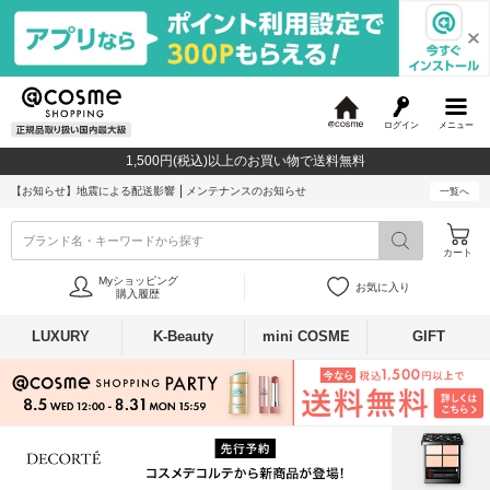
ログイン
メニュー
@
c
1,500円(税込)以上のお買い物で送料無料
o
s
【お知らせ】
地震による配送影響
メンテナンスのお知らせ
一覧へ
m
e
ブランド名・キーワードから探す
カート
Myショッピング
お気に入り
購入履歴
LUXURY
K-Beauty
mini COSME
GIFT