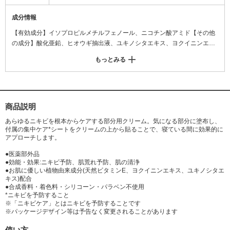
成分情報
【有効成分】イソプロピルメチルフェノール、ニコチン酸アミド【その他
の成分】酸化亜鉛、ヒオウギ抽出液、ユキノシタエキス、ヨクイニンエキ
ス、グリコール酸、天然ビタミンE、香料、ポリオキシエチレン硬化ヒマ
もっとみる
シ油、エタノール、無水ケイ酸、ステアリルアルコール、セタノール、ポ
リオキシエチレンセチルエーテル、親油型モノステアリン酸グリセリル、
ワセリン、ジプロピレングリコール、ミリスチン酸オクチルドデシル、ク
エン酸、精製水
商品説明
あらゆるニキビを根本からケアする部分用クリーム。気になる部分に塗布し、
付属の集中ケア*シートをクリームの上から貼ることで、寝ている間に効果的に
アプローチします。
●医薬部外品
●効能・効果:ニキビ予防、肌荒れ予防、肌の清浄
●お肌に優しい植物由来成分(天然ビタミンE、ヨクイニンエキス、ユキノシタエ
キス)配合
●合成香料・着色料・シリコーン・パラベン不使用
*ニキビを予防すること
※「ニキビケア」とはニキビを予防することです
※パッケージデザイン等は予告なく変更されることがあります
使い方