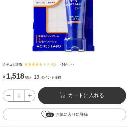
4.6
クチコミ評価
（
476
件）
1,518
¥
13
ポイント獲得
税込
カートに入れる
お気に入りに登録
201