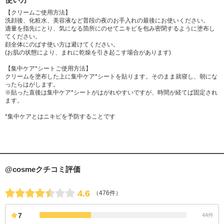
【クリームご使用方法】
洗顔後、化粧水、美容液など普段の夜のお手入れの最後にお使いください。
適量を指先にとり、気になる箇所にのせてニキビを包み密閉するように塗布し
てください。
顔全体にのばす使い方は避けてください。
(お肌の状態により、まれに乾燥を引き起こす場合があります)
【集中ケア*シートご使用方法】
クリームを塗布した上に集中ケア*シートを貼ります。そのまま就寝し、朝にな
ったらはがします。
※貼った直後は集中ケア*シートがはがれやすいですが、時間が経てば固定され
ます。
*集中ケアとはニキビを予防することです
@cosmeクチコミ評価
4.6
（476件）
7
44件