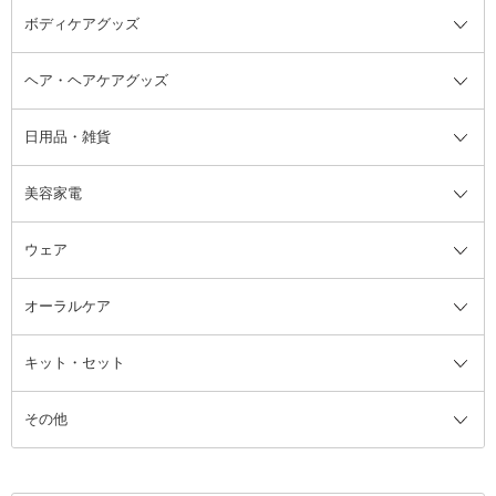
ボディケアグッズ
その他香水・ヘアフレグランス
バスソルト
メイクアップ・ケアグッズ全て
パフ・スポンジ
ヘア・ヘアケアグッズ
コットン・綿棒
ボディケアグッズ全て
あぶらとり紙
ボディ・バスグッズ
日用品・雑貨
洗顔グッズ
マッサージ・ボディケアグッズ
ヘア・ヘアケアグッズ全て
ビューラー
アイケアグッズ
ヘアブラシ
美容家電
ブラシ・チップ
かかと・角質ケアグッズ
ヘアゴム
日用品・雑貨全て
二重まぶた用アイテム
エクササイズ器具・グッズ
ヘアピン・ヘアクリップ
洗剤
ウェア
ツィザー・毛抜き
絆創膏
ヘアバンド
柔軟剤
美容家電全て
眉・鼻毛・甘皮はさみ
その他ボディケアグッズ
ヘアカーラー
サニタリー・生理用品
フェイスケア美容家電
ルームフレグランス・ディフュー
オーラルケア
カミソリ
ヘッドマッサージブラシ
ボディケア美容家電
ウェア全て
角栓抜き
その他ヘア・ヘアケアグッズ
エッセンシャルオイル
ヘアケアスタイリング美容家電
インナー
ザー
ファンデーション・パウダーケー
キット・セット
アロマキャンドル
その他美容家電
レッグウェア
オーラルケア全て
化粧ポーチ・メイクボックス
お香・インセンス
その他ウェア
歯磨き粉
ス
その他
ミラー・鏡
消臭剤・芳香剤
歯ブラシ
キット・セット全て
詰替容器・アトマイザー
ファブリックミスト
デンタルフロス
スキンケアキット
その他メイクアップ・ケアグッズ
マスク・ティッシュ
マウスウォッシュ・スプレー
ベースメイクキット
その他全て
その他日用品・雑貨
口臭清涼・ケア剤
メイクアップキット
その他