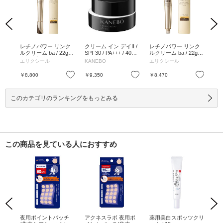
Previous
Next
ニュ
レチノパワー リンク
クリーム イン デイII /
レチノパワー リンク
ビ
 50
ルクリーム ba / 22g /
SPF30 / PA+++ / 40g /
ルクリーム ba / 22g /
リ
本体 / 心地よいアクア
本体 / 40g
詰替え、限定品 / 心地
ス 
エリクシール
KANEBO
エリクシール
ボ
フローラルの香り / 22
よいアクアフローラル
mL
g
の香り / 22g
お気に入り
お気に入り
お気に入り
￥8,800
￥9,350
￥8,470
￥1
このカテゴリのランキングをもっとみる
この商品を見ている人におすすめ
Previous
Next
ズ
夜用ポイントパッチ
アクネスラボ 夜用ポ
薬用美白スポッツクリ
ア