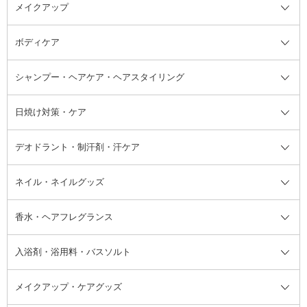
メイクアップ
洗顔料
ベースメイク全て
化粧水
化粧下地・コントロールカラー
ボディケア
美容液
BBクリーム
メイクアップ全て
乳液
CCクリーム
マスカラ・マスカラ下地
ボディソープ・ハンドソープ・石
シャンプー・ヘアケア・ヘアスタイリング
オールインワン化粧品
コンシーラー
まつげ美容液
ボディケア全て
フェイスクリーム
ファンデーション
つけまつげ
けん
シャンプー・ヘアケア・ヘアスタ
日焼け対策・ケア
フェイスオイル・バーム
フェイスパウダー
アイシャドウ
ボディケア
化粧液
その他ベースメイク
アイシャドウベース
ハンドケア
シャンプー・コンディショナー
イリング全て
デオドラント・制汗剤・汗ケア
ブースター・導入液
アイブロウ・眉マスカラ
レッグ・フットケア
洗い流さないトリートメント
日焼け対策・ケア全て
シートパック・マスク
アイライナー
ネック・デコルテケア
ヘアパック・ヘアマスク
日焼け止め
デオドラント・制汗剤・汗ケア全
ボディ用デオドラント・制汗剤・
ネイル・ネイルグッズ
洗い流すパック・マスク
チーク
バストケア
ヘアスタイリング剤
サンオイル・タンニング
アイクリーム・アイケア
口紅・リップグロス
ヒップケア
ヘアカラー・カラーリング
アフターサンケア
て
汗ケア
フット用デオドラント・制汗剤・
香水・ヘアフレグランス
リップクリーム・リップケア
ハイライト・シェーディング
ネイルケア
頭皮ケア・育毛剤
その他日焼け対策・UVケア
ネイル・ネイルグッズ全て
ゴマージュ・ピーリング
その他メイクアップ
ネイルケアグッズ
パーマ液
マニキュア
汗ケア
その他シャンプー・ヘアケア・ヘ
入浴剤・浴用料・バスソルト
顔用マッサージ料
脱毛・除毛ケア
ジェルネイル
香水・ヘアフレグランス全て
その他スキンケア
その他ボディケア
ネイルアートグッズ
香水
アスタイリング
メイクアップ・ケアグッズ
リムーバー・除光液
フレグランスミスト
入浴剤・浴用料・バスソルト全て
ヘアフレグランス
入浴剤・浴用料