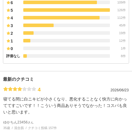
6
109件
5
126件
4
112件
3
45件
2
19件
1
12件
0
1件
評価なし
8件
最新のクチコミ
4
2026/06/23
寝てる間に白ニキビが小さくなり、悪化することなく快方に向かっ
ててすごいです！！こういう商品ありそうでなかった！コスパも良
いと思います。
ゆかちん23456
さん
35歳
混合肌
クチコミ投稿 157件