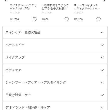
ブラ
モイスチャーヘアクリ
一晩中指先までまるご
リリースバイタッチ
う
 50
ーム / 本体 / 70g
と守る お手入れ底上
ボディクリーム / 本体
ア 2
×2、
げ ハンドケアマスク /
/ 190g / 無香料
キュレル
キュレル
オルビス
ウ
S～M(4枚入り)
お気に入り
お気に入り
お気に入り
￥1,760
￥660
￥2,200
￥8
スキンケア・基礎化粧品
ベースメイク
スキンケア・基礎化粧品全て
クレンジング
メイクアップ
洗顔料
ベースメイク全て
化粧水
化粧下地・コントロールカラー
ボディケア
美容液
BBクリーム
メイクアップ全て
乳液
CCクリーム
マスカラ・マスカラ下地
ボディソープ・ハンドソープ・石
シャンプー・ヘアケア・ヘアスタイリング
オールインワン化粧品
コンシーラー
まつげ美容液
ボディケア全て
フェイスクリーム
ファンデーション
つけまつげ
けん
シャンプー・ヘアケア・ヘアスタ
日焼け対策・ケア
フェイスオイル・バーム
フェイスパウダー
アイシャドウ
ボディケア
化粧液
その他ベースメイク
アイシャドウベース
ハンドケア
シャンプー・コンディショナー
イリング全て
デオドラント・制汗剤・汗ケア
ブースター・導入液
アイブロウ・眉マスカラ
レッグ・フットケア
洗い流さないトリートメント
日焼け対策・ケア全て
シートパック・マスク
アイライナー
ネック・デコルテケア
ヘアパック・ヘアマスク
日焼け止め