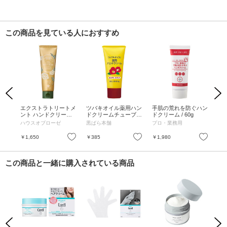
この商品を見ている人におすすめ
Previous
Next
ルホ
エクストラトリートメ
ツバキオイル薬用ハン
手肌の荒れを防ぐハン
薬
本体
ント ハンドクリーム /
ドクリームチューブ /
ドクリーム / 60g
酸入
本体 / 50g
35g
ハウスオブローゼ
黒ばら本舗
プロ・業務用
BA
お気に入り
お気に入り
お気に入り
￥1,650
￥385
￥1,980
￥3
この商品と一緒に購入されている商品
Previous
Next