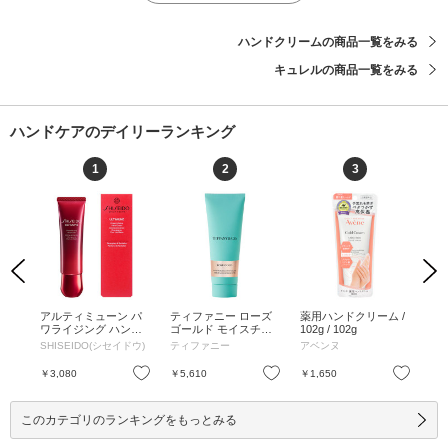
ハンドクリームの商品一覧をみる
キュレルの商品一覧をみる
ハンドケアのデイリーランキング
1
2
3
Previous
Next
るご
アルティミューン パ
ティファニー ローズ
薬用ハンドクリーム /
レ
底上
ワライジング ハンド
ゴールド モイスチャ
102g / 102g
ー
 /
クリーム / 50g / 50g
ライジング ハンドク
ー
SHISEIDO(シセイドウ)
ティファニー
アベンヌ
Mai
M～L
リーム / 75mL / 本体 /
セッ
nc
75mL
本体
フレ
お気に入り
お気に入り
お気に入り
￥3,080
￥5,610
￥1,650
￥4
ク 
このカテゴリのランキングをもっとみる