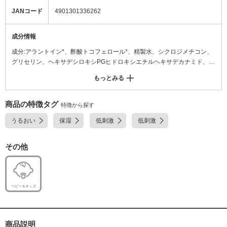
JANコード
4901301336262
成分情報
成分:アラントイン*、酢酸トコフェロール*、精製水、シクロジメチコン、
グリセリン、ヘキサデシロキシPGヒドロキシエチルヘキサデカナミド、流
動イソパラフィン、ジカプリン酸ネオペンチルグリコール、イソステアリ
もっとみる
ルグリセリルエーテル、ジメチルパルミチルポリシロキサン、イソステア
リン酸コレステリル、ユーカリエキス、長鎖二塩基酸ビス3-メトキシプロ
ピルアミド、POE水添ヒマシ油、硫酸Mg、BG、コハク酸、水酸化ナトリ
商品の特徴タグ
特徴から探す
ウム液、パラベン *は「有効成分」無表示は「その他の成分」
うるおい
保湿
低刺激
低刺激
その他
ベビー＆キッズ
商品説明