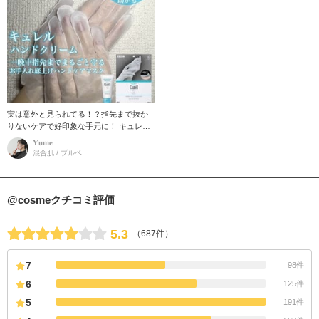
実は意外と見られてる！？指先まで抜か
りないケアで好印象な手元に！ キュレル
から独自開発の、極細繊維層をもつシー
𝐘𝐮𝐦𝐞
トタイプのマスクがでました！
混合肌 / ブルベ
@cosmeクチコミ評価
5.3
（687件）
7
98件
6
125件
5
191件