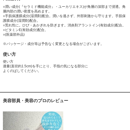
○潤い成分(『セラミド機能成分』・ユーカリエキス)が角層の深部まで浸透。角
層内部の潤い密度を高めます。
○手肌保護膜成分(湿潤剤)配合。潤いを逃さず、外部刺激から守ります。手肌保
護膜成分(湿潤剤)配合。
○荒れ性に。ひび・あかぎれを防ぎます。消炎剤アラントイン(有効成分)配合。
○ビタミンE(有効成分)配合。
○(医薬部外品)
※パッケージ・成分等は予告なく変更となる場合がございます。
使い方
使い方
適量(直径約1.5cm)を手にとり、手指の気になる部分に
よくのばしてください。
美容部員・美容のプロのレビュー