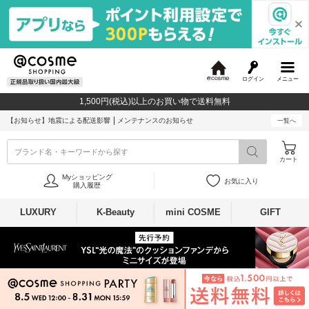
ログイン
メニュー
@
c
1,500円(税込)以上のお買い物で送料無料
o
s
【お知らせ】
地震による配送影響
メンテナンスのお知らせ
一覧へ
m
e
ブランド名・キーワードから探す
カート
Myショッピング
お気に入り
購入履歴
LUXURY
K-Beauty
mini COSME
GIFT