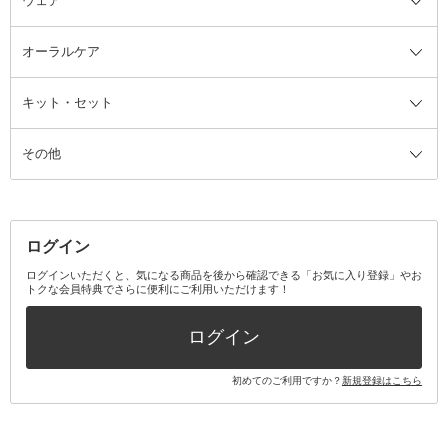
ウェア
ツィザー・毛抜き
絆創膏
ヘアバンド
柔軟剤
美容家電全て
眉・鼻毛・甘皮はさみ
その他ボディケアグッズ
ヘアカーラー
サニタリー・生理用品
フェイスケア美容家電
ルームフレグランス・ディフュー
オーラルケア
カミソリ
ヘッドマッサージブラシ
ボディケア美容家電
ウェア全て
角栓抜き
その他ヘア・ヘアケアグッズ
エッセンシャルオイル
ヘアケアスタイリング美容家電
インナー
ザー
ファンデーション・パウダーケー
キット・セット
アロマキャンドル
その他美容家電
レッグウェア
オーラルケア全て
化粧ポーチ・メイクボックス
お香・インセンス
その他ウェア
歯磨き粉
ス
その他
ミラー・鏡
消臭剤・芳香剤
歯ブラシ
キット・セット全て
詰替容器・アトマイザー
ファブリックミスト
デンタルフロス
スキンケアキット
その他メイクアップ・ケアグッズ
マスク・ティッシュ
マウスウォッシュ・スプレー
ベースメイクキット
その他全て
その他日用品・雑貨
口臭清涼・ケア剤
メイクアップキット
その他
ログイン
その他オーラルケア
ボディケアキット
ヘアケアキット
ログインいただくと、気になる商品を後から確認できる「お気に入り登録」やお
トクな会員特典でさらに便利にご利用いただけます！
その他キット・セット
ログイン
初めてのご利用ですか？
新規登録はこちら