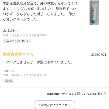
手肌保護膜成分配合で、外部刺激から守ってくれ
ます。 サンプルを使用しました。 無香料でべた
つかず、さらさらした感じになりました。 伸び
が良いクリームでした。
star3103
さん
44歳
混合肌
クチコミ投稿 169件
モニター・プレゼント
5
2026/07/21
ベタベタしませんが、保湿はされていました。
○pg○
さん
33歳
乾燥肌
クチコミ投稿 416件
購入品
@cosmeでクチコミを詳しくみる
(687件)
この商品にクチコミする