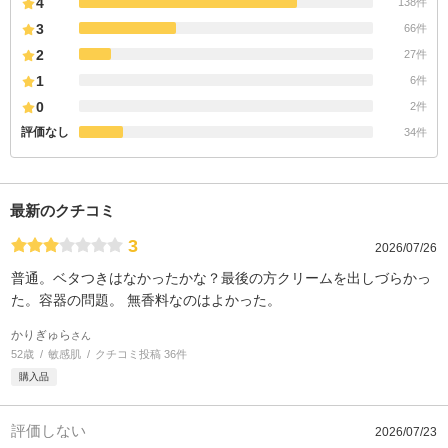
4
138件
3
66件
2
27件
1
6件
0
2件
評価なし
34件
最新のクチコミ
3
2026/07/26
普通。ベタつきはなかったかな？最後の方クリームを出しづらかっ
た。容器の問題。 無香料なのはよかった。
かりぎゅら
さん
52歳
敏感肌
クチコミ投稿 36件
購入品
評価しない
2026/07/23