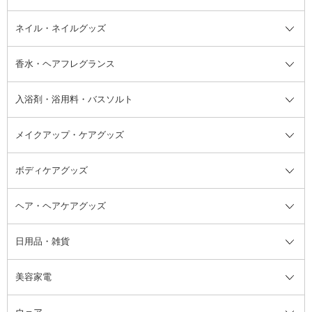
デオドラント・制汗剤・汗ケア全
ボディ用デオドラント・制汗剤・
ネイル・ネイルグッズ
洗い流すパック・マスク
チーク
バストケア
ヘアスタイリング剤
サンオイル・タンニング
アイクリーム・アイケア
口紅・リップグロス
ヒップケア
ヘアカラー・カラーリング
アフターサンケア
て
汗ケア
フット用デオドラント・制汗剤・
香水・ヘアフレグランス
リップクリーム・リップケア
ハイライト・シェーディング
ネイルケア
頭皮ケア・育毛剤
その他日焼け対策・UVケア
ネイル・ネイルグッズ全て
ゴマージュ・ピーリング
その他メイクアップ
ネイルケアグッズ
パーマ液
マニキュア
汗ケア
その他シャンプー・ヘアケア・ヘ
入浴剤・浴用料・バスソルト
顔用マッサージ料
脱毛・除毛ケア
ジェルネイル
香水・ヘアフレグランス全て
その他スキンケア
その他ボディケア
ネイルアートグッズ
香水
アスタイリング
メイクアップ・ケアグッズ
リムーバー・除光液
フレグランスミスト
入浴剤・浴用料・バスソルト全て
ヘアフレグランス
入浴剤・浴用料
ボディケアグッズ
その他香水・ヘアフレグランス
バスソルト
メイクアップ・ケアグッズ全て
パフ・スポンジ
ヘア・ヘアケアグッズ
コットン・綿棒
ボディケアグッズ全て
あぶらとり紙
ボディ・バスグッズ
日用品・雑貨
洗顔グッズ
マッサージ・ボディケアグッズ
ヘア・ヘアケアグッズ全て
ビューラー
アイケアグッズ
ヘアブラシ
美容家電
ブラシ・チップ
かかと・角質ケアグッズ
ヘアゴム
日用品・雑貨全て
二重まぶた用アイテム
エクササイズ器具・グッズ
ヘアピン・ヘアクリップ
洗剤