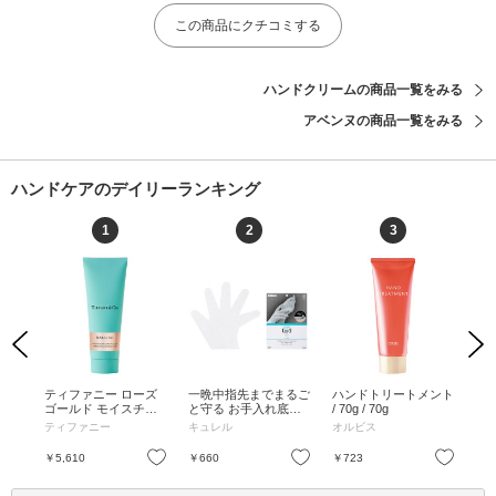
この商品にクチコミする
ハンドクリームの商品一覧をみる
アベンヌの商品一覧をみる
ハンドケアのデイリーランキング
1
2
3
Previous
Next
 /
ティファニー ローズ
一晩中指先までまるご
ハンドトリートメント
ビ
ゴールド モイスチャ
と守る お手入れ底上
/ 70g / 70g
ム
ライジング ハンドク
げ ハンドケアマスク /
/ 5
ティファニー
キュレル
オルビス
INF
リーム / 75mL / 本体 /
M～L(4枚入り) / M～L
75mL
(4枚入り)
お気に入り
お気に入り
お気に入り
￥5,610
￥660
￥723
￥1