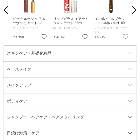
Previous
Next
 本
グッチ ルージュ ア レ
リップガラス エアー /
コンボパドルブラシ
ト
ーヴル リキッド マッ
タレンテッド / 5ml
ミニ / 本体 / 約H180×
スキ
ト / 223 イサベル ロー
W54×D37mm
本体
グッチ ビューティ
M・A・C(マック)
ジョンマスターオーガニ
ア
ズウッド / 6.5mL / ソ
ー
ック
フトマットな仕上がり
お気に入り
お気に入り
お気に入り
￥6,600
￥3,740
￥4,070
￥3
で色移りしにくい
スキンケア・基礎化粧品
ベースメイク
スキンケア・基礎化粧品全て
クレンジング
メイクアップ
洗顔料
ベースメイク全て
化粧水
化粧下地・コントロールカラー
ボディケア
美容液
BBクリーム
メイクアップ全て
乳液
CCクリーム
マスカラ・マスカラ下地
ボディソープ・ハンドソープ・石
シャンプー・ヘアケア・ヘアスタイリング
オールインワン化粧品
コンシーラー
まつげ美容液
ボディケア全て
フェイスクリーム
ファンデーション
つけまつげ
けん
シャンプー・ヘアケア・ヘアスタ
日焼け対策・ケア
フェイスオイル・バーム
フェイスパウダー
アイシャドウ
ボディケア
化粧液
その他ベースメイク
アイシャドウベース
ハンドケア
シャンプー・コンディショナー
イリング全て