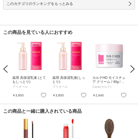
このカテゴリのランキングをもっとみる
この商品を見ている人におすすめ
Previous
Next
リー
薬用 高保湿乳液 (とて
薬用 高保湿乳液(しっ
カルテHD モイスチュ
ア
もしっとり)
とり)
ア クリーム / 40g / 無
セン
香料
プリオール
プリオール
Carte(カルテ)
チ
お気に入り
お気に入り
お気に入り
￥3,850
￥3,850
￥2,640
￥4
この商品と一緒に購入されている商品