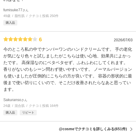
fumisuke77
さん
49歳
脂性肌
クチコミ投稿 250件
購入品
6
2026/07/03
今のところ私の中でナンバーワンのハンドクリームです。 手の老化
が気になり色々と試しましたがこちらは使い心地、効果共によかっ
たです。 高保湿なのにベタベタせず、ふわふわにしてくれます。
香りがないのもシーン問わず使いやすいです。 ノーマルバージョン
も使いましたが圧倒的にこちらの方が良いです。 容器の形状的に最
後まで使い切りにくいので、そこだけ改善されたらなあと思ってい
ます。
Sakuranso
さん
24歳
混合肌
クチコミ投稿 164件
購入品
リピート
@cosmeでクチコミを詳しくみる
(651件)