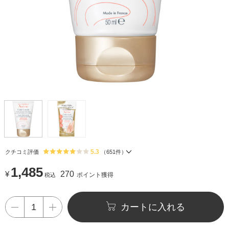
5.3
クチコミ評価
（
651
件）
1,485
¥
270
ポイント獲得
税込
カートに入れる