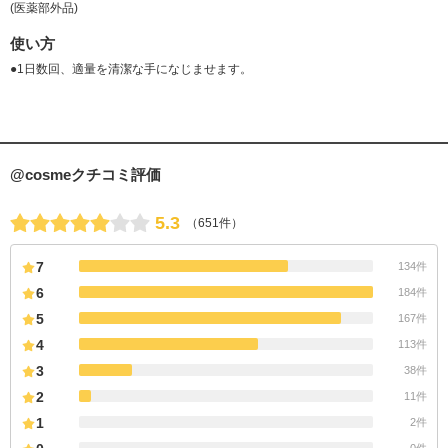
(医薬部外品)
使い方
●1日数回、適量を清潔な手になじませます。
@cosmeクチコミ評価
5.3
（651件）
7
134件
6
184件
5
167件
4
113件
3
38件
2
11件
1
2件