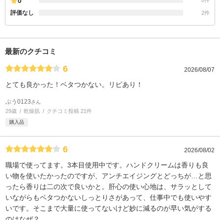
0
0件
評価なし
2件
最新のクチコミ
6
2026/08/07
とても良かった！ベタつかない。リピあり！
ぷう0123
さん
29歳
乾燥肌
クチコミ投稿 21件
購入品
6
2026/08/02
職場で使ってます。3本目使用中です。ハンドクリームは香りも良
い物を使いたかったのですが、アンチエイジングとどっちが…と思
ったら香りは二の次で良いかと。肝心の使い心地は、サラッとして
いながらもベタつかないしっとりさがあって、仕事中でも使いやす
いです。そこまで大量に使ってないけど妙に減るのが早い気がする
のはなぜ？