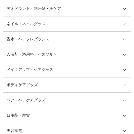
デオドラント・制汗剤・汗ケア
ブースター・導入液
アイブロウ・眉マスカラ
レッグ・フットケア
洗い流さないトリートメント
日焼け対策・ケア全て
シートパック・マスク
アイライナー
ネック・デコルテケア
ヘアパック・ヘアマスク
日焼け止め
デオドラント・制汗剤・汗ケア全
ボディ用デオドラント・制汗剤・
ネイル・ネイルグッズ
洗い流すパック・マスク
チーク
バストケア
ヘアスタイリング剤
サンオイル・タンニング
アイクリーム・アイケア
口紅・リップグロス
ヒップケア
ヘアカラー・カラーリング
アフターサンケア
て
汗ケア
フット用デオドラント・制汗剤・
香水・ヘアフレグランス
リップクリーム・リップケア
ハイライト・シェーディング
ネイルケア
頭皮ケア・育毛剤
その他日焼け対策・UVケア
ネイル・ネイルグッズ全て
ゴマージュ・ピーリング
その他メイクアップ
ネイルケアグッズ
パーマ液
マニキュア
汗ケア
その他シャンプー・ヘアケア・ヘ
入浴剤・浴用料・バスソルト
顔用マッサージ料
脱毛・除毛ケア
ジェルネイル
香水・ヘアフレグランス全て
その他スキンケア
その他ボディケア
ネイルアートグッズ
香水
アスタイリング
メイクアップ・ケアグッズ
リムーバー・除光液
フレグランスミスト
入浴剤・浴用料・バスソルト全て
ヘアフレグランス
入浴剤・浴用料
ボディケアグッズ
その他香水・ヘアフレグランス
バスソルト
メイクアップ・ケアグッズ全て
パフ・スポンジ
ヘア・ヘアケアグッズ
コットン・綿棒
ボディケアグッズ全て
あぶらとり紙
ボディ・バスグッズ
日用品・雑貨
洗顔グッズ
マッサージ・ボディケアグッズ
ヘア・ヘアケアグッズ全て
ビューラー
アイケアグッズ
ヘアブラシ
美容家電
ブラシ・チップ
かかと・角質ケアグッズ
ヘアゴム
日用品・雑貨全て
二重まぶた用アイテム
エクササイズ器具・グッズ
ヘアピン・ヘアクリップ
洗剤