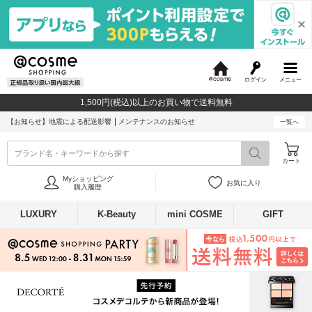
ログイン
メニュー
@
c
1,500円(税込)以上のお買い物で送料無料
o
s
【お知らせ】
地震による配送影響
メンテナンスのお知らせ
一覧へ
m
e
ブランド名・キーワードから探す
カート
Myショッピング
お気に入り
購入履歴
LUXURY
K-Beauty
mini COSME
GIFT