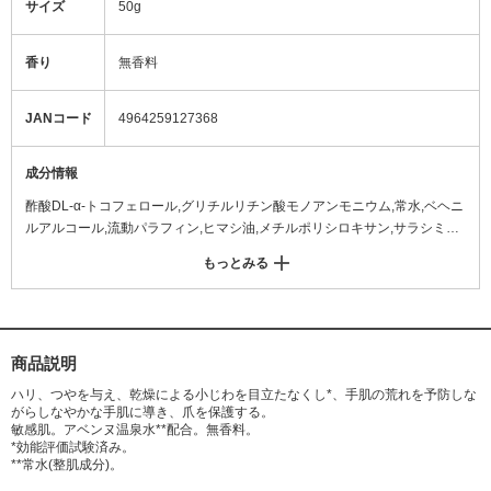
サイズ
50g
香り
無香料
JANコード
4964259127368
成分情報
酢酸DL-α-トコフェロール,グリチルリチン酸モノアンモニウム,常水,ベヘニ
ルアルコール,流動パラフィン,ヒマシ油,メチルポリシロキサン,サラシミツ
ロウ,自己乳化型モノステアリン酸グリセリル,濃グリセリン,1,2-ヘキサンジ
もっとみる
オール・1,2-オクタンジオール混合物,グリセリンモノ2-エチルヘキシルエ
ーテル,リン酸モノセチル,カルボキシビニルポリマー,1,3-ブチレングリコー
ル,加水分解コンキオリン液,D-パントテニルアルコール,トレハロース,水酸
化ナトリウム,ポリオキシエチレン硬化ヒマシ油
商品説明
ハリ、つやを与え、乾燥による小じわを目立たなくし*、手肌の荒れを予防しな
がらしなやかな手肌に導き、爪を保護する。
敏感肌。アベンヌ温泉水**配合。無香料。
*効能評価試験済み。
**常水(整肌成分)。