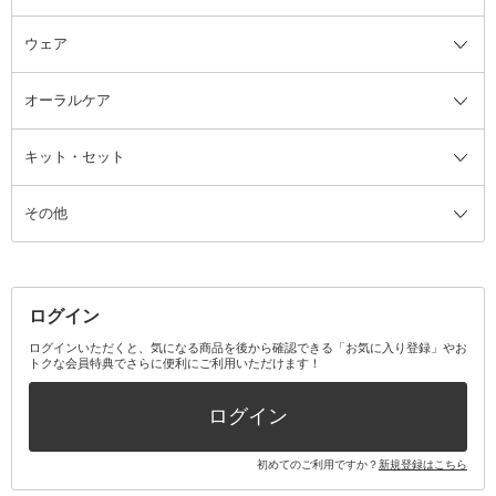
ウェア
ツィザー・毛抜き
絆創膏
ヘアバンド
柔軟剤
美容家電全て
眉・鼻毛・甘皮はさみ
その他ボディケアグッズ
ヘアカーラー
サニタリー・生理用品
フェイスケア美容家電
ルームフレグランス・ディフュー
オーラルケア
カミソリ
ヘッドマッサージブラシ
ボディケア美容家電
ウェア全て
角栓抜き
その他ヘア・ヘアケアグッズ
エッセンシャルオイル
ヘアケアスタイリング美容家電
インナー
ザー
ファンデーション・パウダーケー
キット・セット
アロマキャンドル
その他美容家電
レッグウェア
オーラルケア全て
化粧ポーチ・メイクボックス
お香・インセンス
その他ウェア
歯磨き粉
ス
その他
ミラー・鏡
消臭剤・芳香剤
歯ブラシ
キット・セット全て
詰替容器・アトマイザー
ファブリックミスト
デンタルフロス
スキンケアキット
その他メイクアップ・ケアグッズ
マスク・ティッシュ
マウスウォッシュ・スプレー
ベースメイクキット
その他全て
その他日用品・雑貨
口臭清涼・ケア剤
メイクアップキット
その他
ログイン
その他オーラルケア
ボディケアキット
ヘアケアキット
ログインいただくと、気になる商品を後から確認できる「お気に入り登録」やお
トクな会員特典でさらに便利にご利用いただけます！
その他キット・セット
ログイン
初めてのご利用ですか？
新規登録はこちら