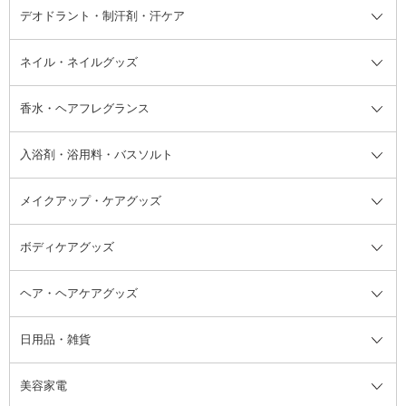
デオドラント・制汗剤・汗ケア
ブースター・導入液
アイブロウ・眉マスカラ
レッグ・フットケア
洗い流さないトリートメント
日焼け対策・ケア全て
シートパック・マスク
アイライナー
ネック・デコルテケア
ヘアパック・ヘアマスク
日焼け止め
デオドラント・制汗剤・汗ケア全
ボディ用デオドラント・制汗剤・
ネイル・ネイルグッズ
洗い流すパック・マスク
チーク
バストケア
ヘアスタイリング剤
サンオイル・タンニング
アイクリーム・アイケア
口紅・リップグロス
ヒップケア
ヘアカラー・カラーリング
アフターサンケア
て
汗ケア
フット用デオドラント・制汗剤・
香水・ヘアフレグランス
リップクリーム・リップケア
ハイライト・シェーディング
ネイルケア
頭皮ケア・育毛剤
その他日焼け対策・UVケア
ネイル・ネイルグッズ全て
ゴマージュ・ピーリング
その他メイクアップ
ネイルケアグッズ
パーマ液
マニキュア
汗ケア
その他シャンプー・ヘアケア・ヘ
入浴剤・浴用料・バスソルト
顔用マッサージ料
脱毛・除毛ケア
ジェルネイル
香水・ヘアフレグランス全て
その他スキンケア
その他ボディケア
ネイルアートグッズ
香水
アスタイリング
メイクアップ・ケアグッズ
リムーバー・除光液
フレグランスミスト
入浴剤・浴用料・バスソルト全て
ヘアフレグランス
入浴剤・浴用料
ボディケアグッズ
その他香水・ヘアフレグランス
バスソルト
メイクアップ・ケアグッズ全て
パフ・スポンジ
ヘア・ヘアケアグッズ
コットン・綿棒
ボディケアグッズ全て
あぶらとり紙
ボディ・バスグッズ
日用品・雑貨
洗顔グッズ
マッサージ・ボディケアグッズ
ヘア・ヘアケアグッズ全て
ビューラー
アイケアグッズ
ヘアブラシ
美容家電
ブラシ・チップ
かかと・角質ケアグッズ
ヘアゴム
日用品・雑貨全て
二重まぶた用アイテム
エクササイズ器具・グッズ
ヘアピン・ヘアクリップ
洗剤