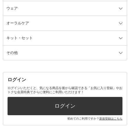
ウェア
ツィザー・毛抜き
絆創膏
ヘアバンド
柔軟剤
美容家電全て
眉・鼻毛・甘皮はさみ
その他ボディケアグッズ
ヘアカーラー
サニタリー・生理用品
フェイスケア美容家電
ルームフレグランス・ディフュー
オーラルケア
カミソリ
ヘッドマッサージブラシ
ボディケア美容家電
ウェア全て
角栓抜き
その他ヘア・ヘアケアグッズ
エッセンシャルオイル
ヘアケアスタイリング美容家電
インナー
ザー
ファンデーション・パウダーケー
キット・セット
アロマキャンドル
その他美容家電
レッグウェア
オーラルケア全て
化粧ポーチ・メイクボックス
お香・インセンス
その他ウェア
歯磨き粉
ス
その他
ミラー・鏡
消臭剤・芳香剤
歯ブラシ
キット・セット全て
詰替容器・アトマイザー
ファブリックミスト
デンタルフロス
スキンケアキット
その他メイクアップ・ケアグッズ
マスク・ティッシュ
マウスウォッシュ・スプレー
ベースメイクキット
その他全て
その他日用品・雑貨
口臭清涼・ケア剤
メイクアップキット
その他
ログイン
その他オーラルケア
ボディケアキット
ヘアケアキット
ログインいただくと、気になる商品を後から確認できる「お気に入り登録」やお
トクな会員特典でさらに便利にご利用いただけます！
その他キット・セット
ログイン
初めてのご利用ですか？
新規登録はこちら