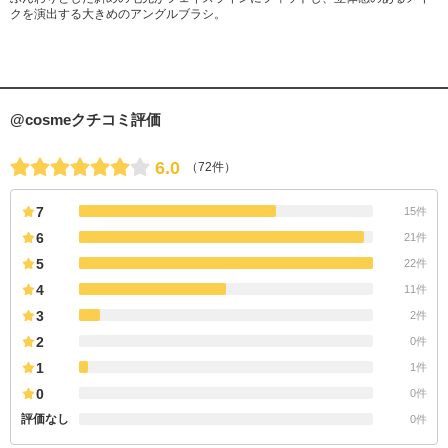
クを演出する大きめのアングルブラシ。
@cosmeクチコミ評価
6.0
（72件）
7
15件
6
21件
5
22件
4
11件
3
2件
2
0件
1
1件
0
0件
評価なし
0件