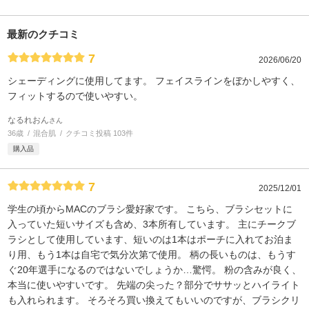
最新のクチコミ
7
2026/06/20
シェーディングに使用してます。 フェイスラインをぼかしやすく、
フィットするので使いやすい。
なるれおん
さん
36歳
混合肌
クチコミ投稿 103件
購入品
7
2025/12/01
学生の頃からMACのブラシ愛好家です。 こちら、ブラシセットに
入っていた短いサイズも含め、3本所有しています。 主にチークブ
ラシとして使用しています、短いのは1本はポーチに入れてお泊ま
り用、もう1本は自宅で気分次第で使用。 柄の長いものは、もうす
ぐ20年選手になるのではないでしょうか…驚愕。 粉の含みが良く、
本当に使いやすいです。 先端の尖った？部分でササッとハイライト
も入れられます。 そろそろ買い換えてもいいのですが、ブラシクリ