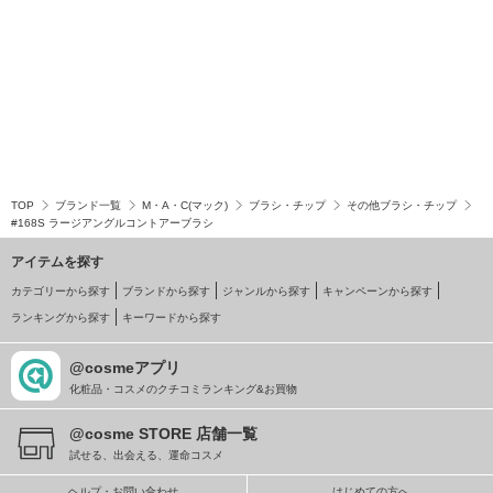
TOP
ブランド一覧
M・A・C(マック)
ブラシ・チップ
その他ブラシ・チップ
#168S ラージアングルコントアーブラシ
アイテムを探す
カテゴリーから探す
ブランドから探す
ジャンルから探す
キャンペーンから探す
ランキングから探す
キーワードから探す
@cosmeアプリ
化粧品・コスメのクチコミランキング&お買物
@cosme STORE 店舗一覧
試せる、出会える、運命コスメ
ヘルプ・お問い合わせ
はじめての方へ