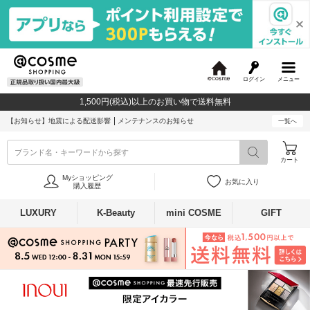
ログイン
メニュー
@
c
1,500円(税込)以上のお買い物で送料無料
o
s
【お知らせ】
地震による配送影響
メンテナンスのお知らせ
一覧へ
m
e
ブランド名・キーワードから探す
カート
Myショッピング
お気に入り
購入履歴
LUXURY
K-Beauty
mini COSME
GIFT