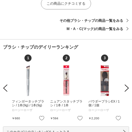
この商品にクチコミする
その他ブラシ・チップの商品一覧をみる
M・A・C(マック)の商品一覧をみる
ブラシ・チップのデイリーランキング
1
2
3
Previous
Next
ット
フィンガータッチブラ
ニュアンスタッチブラ
パウダーブラシEX / 1
TS
/ 1
シ / 1本(9g) / 1本(9g)
シ / 1本 / 1本
個 / 1個
シ
ロージーローザ
ロージーローザ
ロージーローザ
SH
お気に入り
お気に入り
お気に入り
￥660
￥594
￥2,200
￥3
このカテゴリのランキングをもっとみる