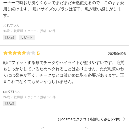
ーナーで時おり洗うくらいでまだまだ全然使えるので、このまま愛
用し続けます。 短いサイズのブラシは若干、毛が硬い感じがしま
す。
えれす
さん
43歳
乾燥肌
クチコミ投稿 166件
購入品
リピート
5
2025/04/26
顔にフィットする形でチークやハイライトが塗りやすいです。毛質
もしっかりしているためヘタれることはありません。ただ毛質のわ
りには発色が弱く、チークなどは濃いめに取る必要があります。正
直これでなくても良いかもしれません。
ran073
さん
24歳
乾燥肌
クチコミ投稿 173件
購入品
@cosmeでクチコミを詳しくみる
(72件)