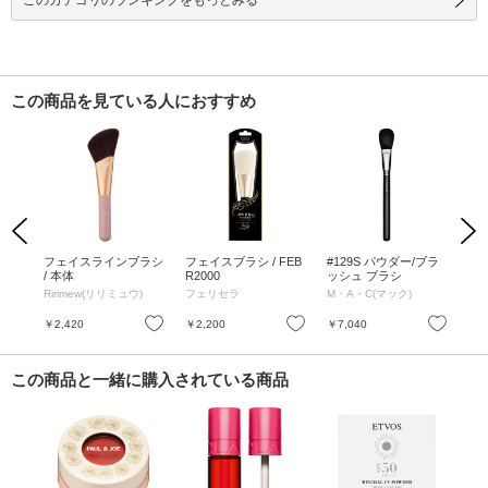
この商品を見ている人におすすめ
Previous
Next
ライ
フェイスラインブラシ
フェイスブラシ / FEB
#129S パウダー/ブラ
#1
系)
/ 本体
R2000
ッシュ ブラシ
デ
Ririmew(リリミュウ)
フェリセラ
M・A・C(マック)
M・
お気に入り
お気に入り
お気に入り
￥2,420
￥2,200
￥7,040
￥8
この商品と一緒に購入されている商品