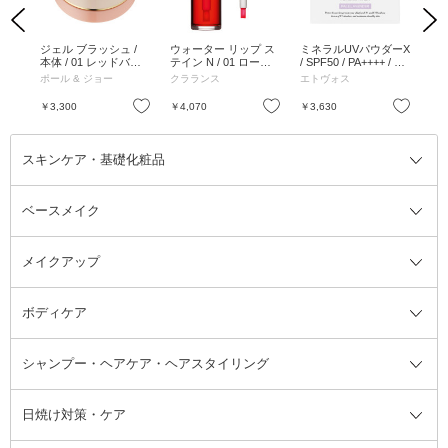
Previous
Next
n T
ジェル ブラッシュ /
ウォーター リップ ス
ミネラルUVパウダーX
パ
move
本体 / 01 レッドバル
テイン N / 01 ローズ
/ SPF50 / PA++++ / 本
ー
ーン / 12g / みずみず
ウォーター / 7mL
体 / ペールラベンダー
ィッ
ポール & ジョー
クラランス
エトヴォス
M・
しい
/ 5g
スル
お気に入り
お気に入り
お気に入り
￥3,300
￥4,070
￥3,630
￥4
スキンケア・基礎化粧品
ベースメイク
スキンケア・基礎化粧品全て
クレンジング
メイクアップ
洗顔料
ベースメイク全て
化粧水
化粧下地・コントロールカラー
ボディケア
美容液
BBクリーム
メイクアップ全て
乳液
CCクリーム
マスカラ・マスカラ下地
ボディソープ・ハンドソープ・石
シャンプー・ヘアケア・ヘアスタイリング
オールインワン化粧品
コンシーラー
まつげ美容液
ボディケア全て
フェイスクリーム
ファンデーション
つけまつげ
けん
シャンプー・ヘアケア・ヘアスタ
日焼け対策・ケア
フェイスオイル・バーム
フェイスパウダー
アイシャドウ
ボディケア
化粧液
その他ベースメイク
アイシャドウベース
ハンドケア
シャンプー・コンディショナー
イリング全て