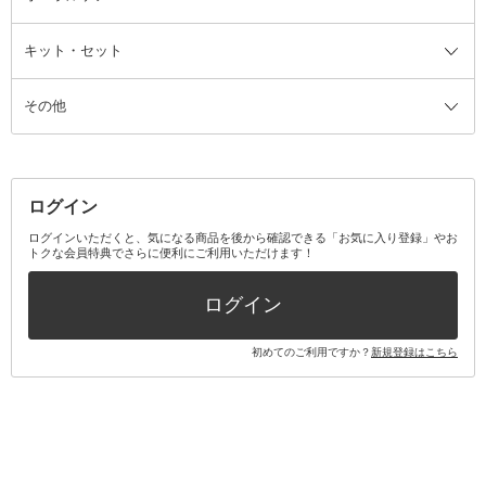
ザー
ファンデーション・パウダーケー
キット・セット
アロマキャンドル
その他美容家電
レッグウェア
オーラルケア全て
化粧ポーチ・メイクボックス
お香・インセンス
その他ウェア
歯磨き粉
ス
その他
ミラー・鏡
消臭剤・芳香剤
歯ブラシ
キット・セット全て
詰替容器・アトマイザー
ファブリックミスト
デンタルフロス
スキンケアキット
その他メイクアップ・ケアグッズ
マスク・ティッシュ
マウスウォッシュ・スプレー
ベースメイクキット
その他全て
その他日用品・雑貨
口臭清涼・ケア剤
メイクアップキット
その他
ログイン
その他オーラルケア
ボディケアキット
ヘアケアキット
ログインいただくと、気になる商品を後から確認できる「お気に入り登録」やお
トクな会員特典でさらに便利にご利用いただけます！
その他キット・セット
ログイン
初めてのご利用ですか？
新規登録はこちら