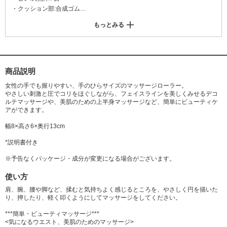
・クッション部:合成ゴム
・ハンドル部:天然木
もっとみる
商品説明
女性の手でも握りやすい、手のひらサイズのマッサージローラー。
やさしい刺激と圧でコリをほぐしながら、フェイスラインを美しくみせるデコ
ルテマッサージや、美肌のための上半身マッサージなど、簡単にビューティケ
アができます。
幅8×高さ6×奥行13cm
*説明書付き
※予告なくパッケージ・成分が変更になる場合がございます。
使い方
肩、腕、腰や脚など、揉むと気持ちよく感じるところを、やさしく円を描いた
り、押したり、軽く叩くようにしてマッサージをしてください。
***簡単・ビューティマッサージ***
<気になるウエスト、美肌のためのマッサージ>