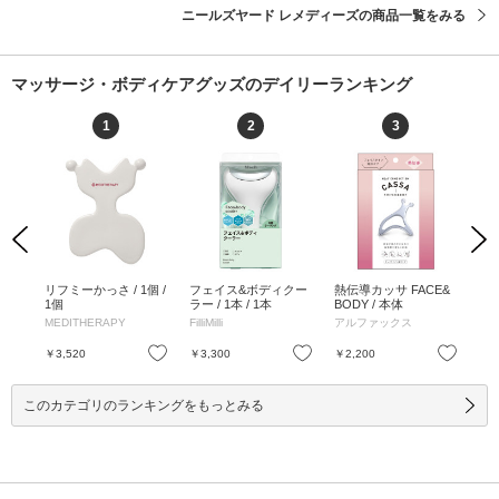
ニールズヤード レメディーズの商品一覧をみる
マッサージ・ボディケアグッズのデイリーランキング
1
2
3
Previous
Next
カル
リフミーかっさ / 1個 /
フェイス&ボディクー
熱伝導カッサ FACE&
熱
箱入り
1個
ラー / 1本 / 1本
BODY / 本体
プ 
/ 1
MEDITHERAPY
FilliMilli
アルファックス
ア
お気に入り
お気に入り
お気に入り
￥3,520
￥3,300
￥2,200
￥2
このカテゴリのランキングをもっとみる