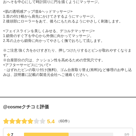
おへそを中心にして時計回りに円を描くようにマッサージ。
<肌の透明感アップ!首&ヘッドマッサージ>
1.首の付け根から肩先にかけてさするようにマッサージ。
2.後頭部にローラーをあて、後ろにもたれるようにやさしく刺激します。
<フェイスラインを美しくみせる、デコルテマッサージ>
1.鎖骨のすぐ下を中心から外側に向かってマッサージ。
2.耳の上から鎖骨に向かってやさしく撫でおろして流します。
※ご注意:強く力をかけすぎたり、押しつけたりするとピンが取れやすくなりま
す。
※台座部分の穴は、クッション性を高めるための空気穴です。
<アフターサービスについて>
・はずれたピンの取り付け(無料)、ゴム台座取り替え(有料)など修理のお申し込
みは、説明書に記載の製造元会社へご連絡ください。
@cosmeクチコミ評価
5.4
（60件）
7
8件