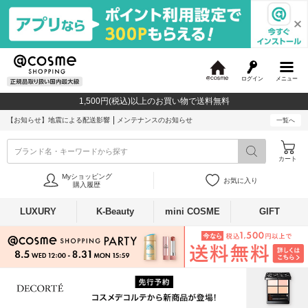
ログイン
メニュー
@
c
1,500円(税込)以上のお買い物で送料無料
o
s
【お知らせ】
地震による配送影響
メンテナンスのお知らせ
一覧へ
m
e
ブランド名・キーワードから探す
カート
Myショッピング
お気に入り
購入履歴
LUXURY
K-Beauty
mini COSME
GIFT