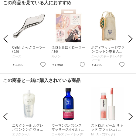
この商品を見ている人におすすめ
Previous
Next
6.
Cellsh かっさローラー
全身もみほぐローラー
ボディマッサージブラ
フォ
/ 1個
/ 1個
シ(コットン巾着入り)
D1
/ コットン巾着入り
ニーズ
ルノン
ニールズヤード レメデ
YA
ィーズ
N
お気に入り
お気に入り
お気に入り
￥1,980
￥1,650
￥3,080
￥4
この商品と一緒に購入されている商品
Previous
Next
ィカ
エリクシール ルフレ
ウーマンズバランス
ストロボ ビーム リキ
キ
プブ
バランシング ウォー
マッサージオイル / 10
ッド ブラッシュ / ア
リー
ター II / つめかえ用 / 1
0ml
イス グリーム / 4.3ml
エリクシール
ニールズヤード レメデ
M・A・C(マック)
KIE