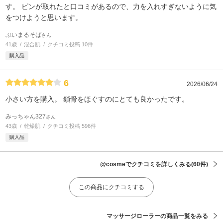
す。 ピンが取れたと口コミがあるので、力を入れすぎないように気
をつけようと思います。
ぷいまるそば
さん
41歳
混合肌
クチコミ投稿 10件
購入品
6
2026/06/24
小さい方を購入。 鎖骨をほぐすのにとても良かったです。
みっちゃん327
さん
43歳
乾燥肌
クチコミ投稿 596件
購入品
@cosmeでクチコミを詳しくみる
(60件)
この商品にクチコミする
マッサージローラーの商品一覧をみる