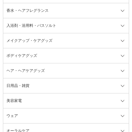
フット用デオドラント・制汗剤・
香水・ヘアフレグランス
リップクリーム・リップケア
ハイライト・シェーディング
ネイルケア
頭皮ケア・育毛剤
その他日焼け対策・UVケア
ネイル・ネイルグッズ全て
ゴマージュ・ピーリング
その他メイクアップ
ネイルケアグッズ
パーマ液
マニキュア
汗ケア
その他シャンプー・ヘアケア・ヘ
入浴剤・浴用料・バスソルト
顔用マッサージ料
脱毛・除毛ケア
ジェルネイル
香水・ヘアフレグランス全て
その他スキンケア
その他ボディケア
ネイルアートグッズ
香水
アスタイリング
メイクアップ・ケアグッズ
リムーバー・除光液
フレグランスミスト
入浴剤・浴用料・バスソルト全て
ヘアフレグランス
入浴剤・浴用料
ボディケアグッズ
その他香水・ヘアフレグランス
バスソルト
メイクアップ・ケアグッズ全て
パフ・スポンジ
ヘア・ヘアケアグッズ
コットン・綿棒
ボディケアグッズ全て
あぶらとり紙
ボディ・バスグッズ
日用品・雑貨
洗顔グッズ
マッサージ・ボディケアグッズ
ヘア・ヘアケアグッズ全て
ビューラー
アイケアグッズ
ヘアブラシ
美容家電
ブラシ・チップ
かかと・角質ケアグッズ
ヘアゴム
日用品・雑貨全て
二重まぶた用アイテム
エクササイズ器具・グッズ
ヘアピン・ヘアクリップ
洗剤
ウェア
ツィザー・毛抜き
絆創膏
ヘアバンド
柔軟剤
美容家電全て
眉・鼻毛・甘皮はさみ
その他ボディケアグッズ
ヘアカーラー
サニタリー・生理用品
フェイスケア美容家電
ルームフレグランス・ディフュー
オーラルケア
カミソリ
ヘッドマッサージブラシ
ボディケア美容家電
ウェア全て
角栓抜き
その他ヘア・ヘアケアグッズ
エッセンシャルオイル
ヘアケアスタイリング美容家電
インナー