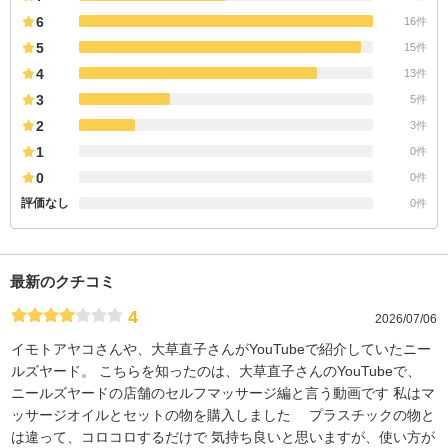
6
16件
5
15件
4
13件
3
5件
2
3件
1
0件
0
0件
評価なし
0件
最新のクチコミ
4
2026/07/06
イモトアヤコさんや、大草直子さんがYouTubeで紹介していたニー
ルズヤード。 こちらを知ったのは、大草直子さんのYouTubeで、
ニールズヤードの店舗のセルフマッサージ編と言う動画です 私はマ
ッサージオイルとセットの物を購入しました プラスチックの物と
は違って、コロコロするだけで 気持ち良いと思いますが、使い方が