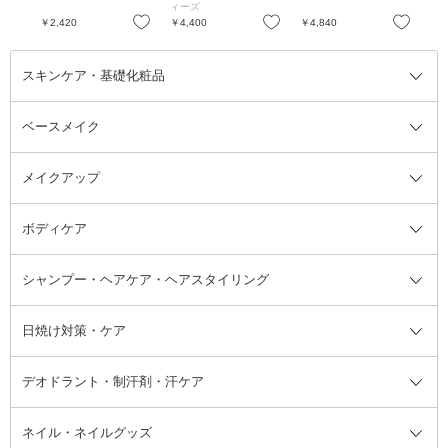
50mL
ィーズ
(キ
お気に入り
お気に入り
お気に入り
￥2,420
￥4,400
￥4,840
￥5
スキンケア・基礎化粧品
ベースメイク
スキンケア・基礎化粧品全て
クレンジング
メイクアップ
洗顔料
ベースメイク全て
化粧水
化粧下地・コントロールカラー
ボディケア
美容液
BBクリーム
メイクアップ全て
乳液
CCクリーム
マスカラ・マスカラ下地
ボディソープ・ハンドソープ・石
シャンプー・ヘアケア・ヘアスタイリング
オールインワン化粧品
コンシーラー
まつげ美容液
ボディケア全て
フェイスクリーム
ファンデーション
つけまつげ
けん
シャンプー・ヘアケア・ヘアスタ
日焼け対策・ケア
フェイスオイル・バーム
フェイスパウダー
アイシャドウ
ボディケア
化粧液
その他ベースメイク
アイシャドウベース
ハンドケア
シャンプー・コンディショナー
イリング全て
デオドラント・制汗剤・汗ケア
ブースター・導入液
アイブロウ・眉マスカラ
レッグ・フットケア
洗い流さないトリートメント
日焼け対策・ケア全て
シートパック・マスク
アイライナー
ネック・デコルテケア
ヘアパック・ヘアマスク
日焼け止め
デオドラント・制汗剤・汗ケア全
ボディ用デオドラント・制汗剤・
ネイル・ネイルグッズ
洗い流すパック・マスク
チーク
バストケア
ヘアスタイリング剤
サンオイル・タンニング
アイクリーム・アイケア
口紅・リップグロス
ヒップケア
ヘアカラー・カラーリング
アフターサンケア
て
汗ケア