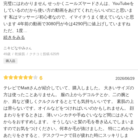
完璧にはわかりません せっかくニールズヤードさんは、YouTubeを
しているのだから使い方の動画をあげてくれたらいいのにと思いま
す 私はマッサージ初心者なので、イマイチうまく使えていないと思
います 4年前の動画で3080円が今は4290円に値上げしていますね
ただ、1度
…
続きをみる
ニキビなやみ
さん
49歳
乾燥肌
クチコミ投稿 625件
購入品
6
2026/06/29
テレビでMattさんが紹介していて、購入しました。 大きいサイズの
方は使ったことありません。 服の上からデコルテとか、二の腕と
か、肩など優しくクルクルするととても気持ちいいです。 素肌の上
は滑らないです。オイルなどをつければいいのかもしれません。 顔
まわりをするときは、薄いハンカチや手ぬぐいななど間にはさんで
からをおすすめします。 そうしないと髪の毛を巻き込んでしまいま
すのでお気をつけください。何本か毛が抜けました。 特にこめかみ
あたりをさすると、デスクワークで目が疲れた時にスッキリしま