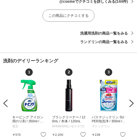
@cosmeでクチコミを詳しくみる
(144件)
この商品にクチコミする
洗濯用洗剤の商品一覧をみる
ランドリンの商品一覧をみる
洗剤のデイリーランキング
1
2
3
Previous
Next
っけ
キーピング アイロン
ブラシクリーナー / 12
バスマジックリン SU
オキ
え /
用のり剤 / 350ml / 本
0mL / 本体 / 120mL
PER泡洗浄 / 300ml /
/ 
体(ハンディスプレー)
つめかえ用 / 香りが残
花王
SHISEIDO(シセイドウ)
マジックリン
オ
/ 350ml
らないタイプ / 300ml
お気に入り
お気に入り
お気に入り
￥570
￥2,200
￥238
￥6