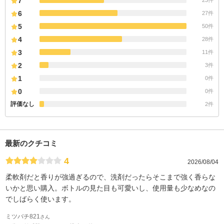
7
6
27件
5
50件
4
28件
3
11件
2
3件
1
0件
0
0件
評価なし
2件
最新のクチコミ
4
2026/08/04
柔軟剤だと香りが強過ぎるので、洗剤だったらそこまで強く香らな
いかと思い購入。ボトルの見た目も可愛いし、使用量も少なめなの
でしばらく使います。
ミツバチ821
さん