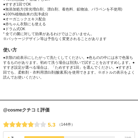
●すすぎ1回でOK
●無添加処方(蛍光増白剤、漂白剤、着色料、鉱物油、パラベンを不使用)
●100%植物由来の洗浄成分
●オーガニックエキス配合
●赤ちゃん衣類にも使える
●ドラム式OK
* 全ての菌に対して効果があるわけではございません。
※パッケージデザイン等は予告なく変更されることがあります
使い方
●衣類の絵表示にしたがって洗たくしてください。●色ものの中には水で色落ち
するものがあります。初めて洗う場合は別洗いで試すことをおすすめします。●
すすぎ設定が選べる場合は、「ためすすぎ1回」を選んでください。●すすぎ1
回でも、柔軟剤・衣料用漂白剤(酸素系)を使用できます。※ボトルの表示をよく
読んでお使いください。
@cosmeクチコミ評価
5.3
（144件）
23件