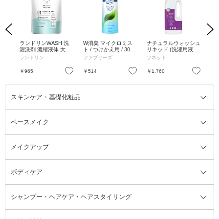
Previous
Next
ャイ
ランドリンWASH 洗
W消臭 マイクロミス
ナチュラルウォッシュ
ラ
l
濯洗剤 濃縮液体 大容
ト / つけかえ用 / 300
リキッド (洗濯用液体
車用
量 クラシックフロー
ml / クラシック・ガー
洗剤) / 750ml
ャ
ランドリン
ファブリーズ
ソネット
ラ
ラル / 詰替え / 720g
デンの香り
お気に入り
お気に入り
お気に入り
￥965
￥514
￥1,760
￥5
スキンケア・基礎化粧品
ベースメイク
スキンケア・基礎化粧品全て
クレンジング
メイクアップ
洗顔料
ベースメイク全て
化粧水
化粧下地・コントロールカラー
ボディケア
美容液
BBクリーム
メイクアップ全て
乳液
CCクリーム
マスカラ・マスカラ下地
ボディソープ・ハンドソープ・石
シャンプー・ヘアケア・ヘアスタイリング
オールインワン化粧品
コンシーラー
まつげ美容液
ボディケア全て
フェイスクリーム
ファンデーション
つけまつげ
けん
シャンプー・ヘアケア・ヘアスタ