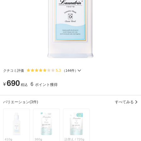
5.3
クチコミ評価
（
144
件）
690
¥
6
ポイント獲得
税込
バリエーション
(3件)
すべてみる
410g
360g
詰替え / 720g