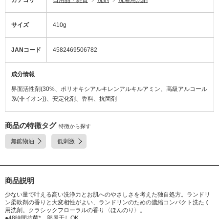
サイズ
410g
JANコード
4582469506782
成分情報
界面活性剤(30%、ポリオキシアルキレンアルキルアミン、高級アルコール
系(非イオン))、安定化剤、香料、抗菌剤
商品の特徴タグ
特徴から探す
無鉱物油
低刺激
商品説明
少ない量で叶える高い洗浄力とお肌へのやさしさを考えた独自処方。ランドリ
ン柔軟剤の香りと大変相性がよい、ランドリンのための濃縮コンパクト洗たく
用洗剤。クラシックフローラルの香り〈ほんのり〉。
●48時間抗菌*、部屋干しOK