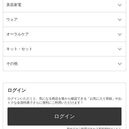
美容家電
ブラシ・チップ
かかと・角質ケアグッズ
ヘアゴム
日用品・雑貨全て
二重まぶた用アイテム
エクササイズ器具・グッズ
ヘアピン・ヘアクリップ
洗剤
ウェア
ツィザー・毛抜き
絆創膏
ヘアバンド
柔軟剤
美容家電全て
眉・鼻毛・甘皮はさみ
その他ボディケアグッズ
ヘアカーラー
サニタリー・生理用品
フェイスケア美容家電
ルームフレグランス・ディフュー
オーラルケア
カミソリ
ヘッドマッサージブラシ
ボディケア美容家電
ウェア全て
角栓抜き
その他ヘア・ヘアケアグッズ
エッセンシャルオイル
ヘアケアスタイリング美容家電
インナー
ザー
ファンデーション・パウダーケー
キット・セット
アロマキャンドル
その他美容家電
レッグウェア
オーラルケア全て
化粧ポーチ・メイクボックス
お香・インセンス
その他ウェア
歯磨き粉
ス
その他
ミラー・鏡
消臭剤・芳香剤
歯ブラシ
キット・セット全て
詰替容器・アトマイザー
ファブリックミスト
デンタルフロス
スキンケアキット
その他メイクアップ・ケアグッズ
マスク・ティッシュ
マウスウォッシュ・スプレー
ベースメイクキット
その他全て
その他日用品・雑貨
口臭清涼・ケア剤
メイクアップキット
その他
ログイン
その他オーラルケア
ボディケアキット
ヘアケアキット
ログインいただくと、気になる商品を後から確認できる「お気に入り登録」やお
トクな会員特典でさらに便利にご利用いただけます！
その他キット・セット
ログイン
初めてのご利用ですか？
新規登録はこちら