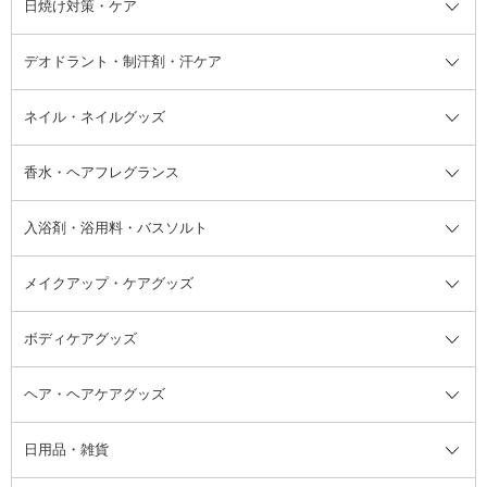
日焼け対策・ケア
フェイスオイル・バーム
フェイスパウダー
アイシャドウ
ボディケア
化粧液
その他ベースメイク
アイシャドウベース
ハンドケア
シャンプー・コンディショナー
イリング全て
デオドラント・制汗剤・汗ケア
ブースター・導入液
アイブロウ・眉マスカラ
レッグ・フットケア
洗い流さないトリートメント
日焼け対策・ケア全て
シートパック・マスク
アイライナー
ネック・デコルテケア
ヘアパック・ヘアマスク
日焼け止め
デオドラント・制汗剤・汗ケア全
ボディ用デオドラント・制汗剤・
ネイル・ネイルグッズ
洗い流すパック・マスク
チーク
バストケア
ヘアスタイリング剤
サンオイル・タンニング
アイクリーム・アイケア
口紅・リップグロス
ヒップケア
ヘアカラー・カラーリング
アフターサンケア
て
汗ケア
フット用デオドラント・制汗剤・
香水・ヘアフレグランス
リップクリーム・リップケア
ハイライト・シェーディング
ネイルケア
頭皮ケア・育毛剤
その他日焼け対策・UVケア
ネイル・ネイルグッズ全て
ゴマージュ・ピーリング
その他メイクアップ
ネイルケアグッズ
パーマ液
マニキュア
汗ケア
その他シャンプー・ヘアケア・ヘ
入浴剤・浴用料・バスソルト
顔用マッサージ料
脱毛・除毛ケア
ジェルネイル
香水・ヘアフレグランス全て
その他スキンケア
その他ボディケア
ネイルアートグッズ
香水
アスタイリング
メイクアップ・ケアグッズ
リムーバー・除光液
フレグランスミスト
入浴剤・浴用料・バスソルト全て
ヘアフレグランス
入浴剤・浴用料
ボディケアグッズ
その他香水・ヘアフレグランス
バスソルト
メイクアップ・ケアグッズ全て
パフ・スポンジ
ヘア・ヘアケアグッズ
コットン・綿棒
ボディケアグッズ全て
あぶらとり紙
ボディ・バスグッズ
日用品・雑貨
洗顔グッズ
マッサージ・ボディケアグッズ
ヘア・ヘアケアグッズ全て
ビューラー
アイケアグッズ
ヘアブラシ