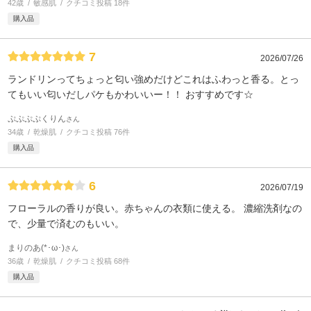
42歳
敏感肌
クチコミ投稿 18件
購入品
7
2026/07/26
ランドリンってちょっと匂い強めだけどこれはふわっと香る。とっ
てもいい匂いだしパケもかわいいー！！ おすすめです☆
ぷぷぷぷくりん
さん
34歳
乾燥肌
クチコミ投稿 76件
購入品
6
2026/07/19
フローラルの香りが良い。赤ちゃんの衣類に使える。 濃縮洗剤なの
で、少量で済むのもいい。
まりのあ(*･ω･)
さん
36歳
乾燥肌
クチコミ投稿 68件
購入品