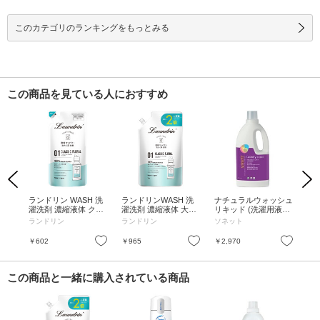
このカテゴリのランキングをもっとみる
この商品を見ている人におすすめ
Previous
Next
詰替
ランドリン WASH 洗
ランドリンWASH 洗
ナチュラルウォッシュ
洗濯
濯洗剤 濃縮液体 クラ
濯洗剤 濃縮液体 大容
リキッド (洗濯用液体
替え
シックフローラル 詰
量 クラシックフロー
洗剤) / 2L
で
ランドリン
ランドリン
ソネット
さ
め替え / 360g
ラル / 詰替え / 720g
り
お気に入り
お気に入り
お気に入り
￥602
￥965
￥2,970
￥2
この商品と一緒に購入されている商品