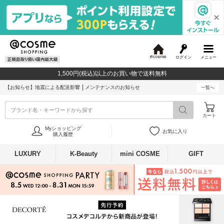
ログイン
メニュー
@
c
1,500円(税込)以上のお買い物で送料無料
o
s
【お知らせ】
地震による配送影響
メンテナンスのお知らせ
一覧へ
m
e
ブランド名・キーワードから探す
カート
Myショッピング
お気に入り
購入履歴
LUXURY
K-Beauty
mini COSME
GIFT