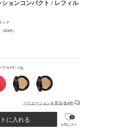
ッションコンパクト / レフィル
ランド
（
684
件）
ル10 / 13g
バリエーションを見る(全4件)
29
ートに入れる
お気に入り