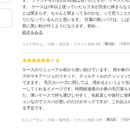
す。 ファンデそのものの性能は良いのですが、ケースと
す。 ケースは1年以上使っていたらフタが完全に締まらな
とは閉まらず、ちゃんと閉まってるのかな、って思うこと
りになっているんだと思います。 付属の黒いパフは、し
肌に黒い粒が付くようになります。初め
…
続きをみる
りえ3706さん
18歳
混合肌
クチコミ投稿 4件
購入品
リピー
6
ケースのリニューアル前から使い続けています。 頬や鼻
ズやマキアージュのリキッド、ティルティルのクッション
てきます。 毛穴カバー力に関しては、埋めるというより
ーしてくれるイメージです。時間経過後の小鼻の毛穴落ち
た、薄いケースで持ち運びしやすく、化粧直しや旅行に便
ョンなのでコスパが悪いのだけがネックですが、これ以上
る予定です。
むむこ**さん
29歳
脂性肌
クチコミ投稿 14件
購入品
リピ