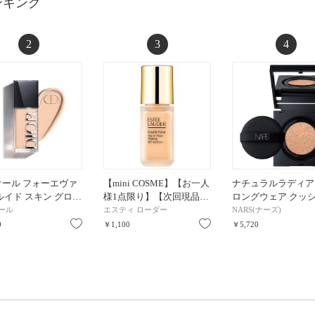
ンキング
2
3
4
オール フォーエヴァ
【mini COSME】【お一人
ナチュラルラディア
ルイド スキン グロ…
様1点限り】【次回現品…
ロングウェア クッ
ール
エスティ ローダー
NARS(ナーズ)
お気に入り
お気に入り
0
￥1,100
￥5,720