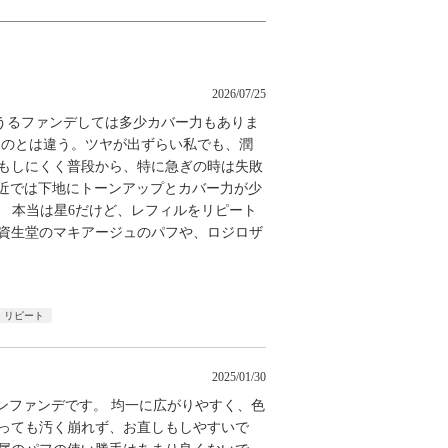
2026/07/25
うるファンデしては多少カバー力もありま
いのとは違う。ツヤが出ずらい私でも、潤
れもしにくく普段から、特に急ぎの時は失敗
最近では下地にトーンアップとカバー力が少
ます。 本当は星6だけど、レフィルをリピート
じ資生堂のマキアージュのパフや、ロジロザ
リピート
2025/01/30
ョンファンデです。 均一に広がりやすく、色
経っても汚く崩れず、お直しもしやすいで