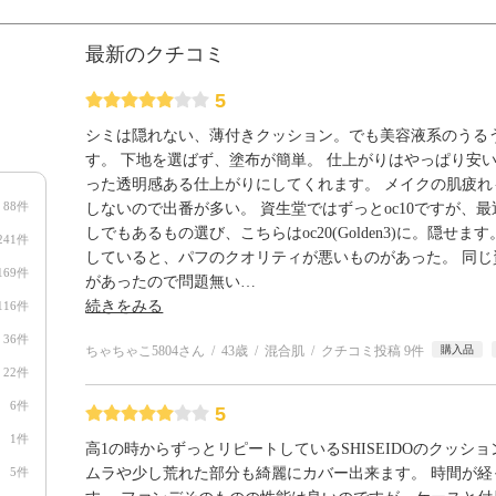
最新のクチコミ
5
シミは隠れない、薄付きクッション。でも美容液系のうる
す。 下地を選ばず、塗布が簡単。 仕上がりはやっぱり安
った透明感ある仕上がりにしてくれます。 メイクの肌疲
88件
しないので出番が多い。 資生堂ではずっとoc10ですが、
しでもあるもの選び、こちらはoc20(Golden3)に。隠せ
241件
していると、パフのクオリティが悪いものがあった。 同
169件
があったので問題無い
…
続きをみる
116件
36件
ちゃちゃこ5804さん
43歳
混合肌
クチコミ投稿 9件
購入品
22件
6件
5
1件
高1の時からずっとリピートしているSHISEIDOのクッシ
5件
ムラや少し荒れた部分も綺麗にカバー出来ます。 時間が