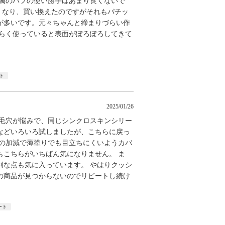
付属のパフの使い勝手はあまり良くないで
くなり、買い換えたのですがそれもパチッ
が多いです。元々ちゃんと締まりづらい作
ばらく使っていると表面がぽろぽろしてきて
ト
2025/01/26
の毛穴が悩みで、同じシンクロスキンシリー
などいろいろ試しましたが、こちらに戻っ
光の加減で薄塗りでも目立ちにくいようカバ
もこちらがいちばん気になりません。 ま
利な点も気に入っています。 やはりクッシ
の商品が見つからないのでリピートし続け
ート