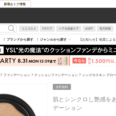
新着おトク情報
ミニコスメ
UVケア
ヘア＆頭皮ケア
eGIFT
毛穴対策
【お知らせ】
地震による
ブランドから探す
ジャンルから探す
ファンデーション
クッションファンデーション
シンクロスキン グロ
送料無料
肌とシンクロし艶感を
デーション