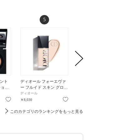
5
6
ント
ディオール フォーエヴァ
ディオール フォーエヴァ
セラム
ショ…
ー フルイド スキン グロ…
ー フルイド スキン グロ…
デーション
ディオール
ディオール
セザンヌ
お気に入り
お気に入り
お気に入り
￥8,030
￥8,030
￥957
このカテゴリのランキングをもっと見る