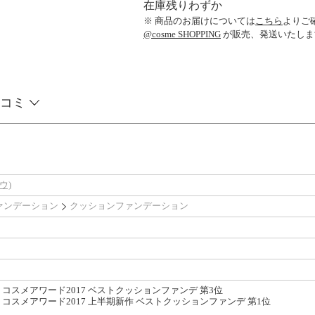
在庫残りわずか
※ 商品のお届けについては
こちら
よりご
@cosme SHOPPING
が販売、発送いたしま
コミ
ウ)
ァンデーション
クッションファンデーション
コスメアワード2017 ベストクッションファンデ 第3位
コスメアワード2017 上半期新作 ベストクッションファンデ 第1位