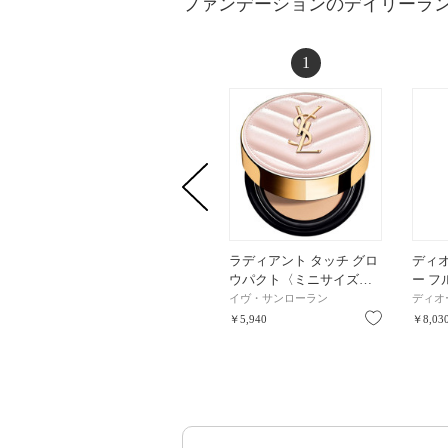
ファンデーションのデイリーラ
1
ラディアント タッチ グロ
ディ
ウパクト〈ミニサイズ…
ー フ
イヴ・サンローラン
ディオ
お気に入り
￥5,940
￥8,03