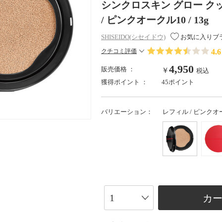
シンクロスキン グロー ク
/ ピンクオークル10 / 13g
SHISEIDO(シセイドウ)
お気に入りブ
4.6
クチコミ評価
4,950
販売価格 ：
￥
税込
獲得ポイント ：
45ポイント
バリエーション：
レフィル / ピンクオーク
カ