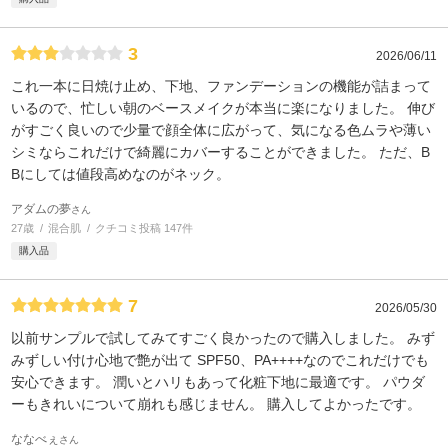
3
2026/06/11
これ一本に日焼け止め、下地、ファンデーションの機能が詰まって
いるので、忙しい朝のベースメイクが本当に楽になりました。 伸び
がすごく良いので少量で顔全体に広がって、気になる色ムラや薄い
シミならこれだけで綺麗にカバーすることができました。 ただ、B
Bにしては値段高めなのがネック。
アダムの夢
さん
27歳
混合肌
クチコミ投稿 147件
購入品
7
2026/05/30
以前サンプルで試してみてすごく良かったので購入しました。 みず
みずしい付け心地で艶が出て SPF50、PA++++なのでこれだけでも
安心できます。 潤いとハリもあって化粧下地に最適です。 パウダ
ーもきれいについて崩れも感じません。 購入してよかったです。
ななべぇ
さん