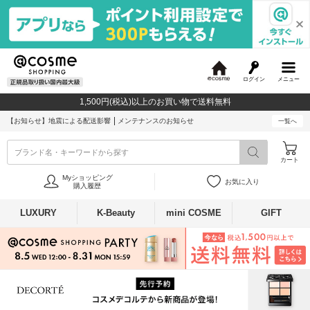
ログイン
メニュー
@
c
1,500円(税込)以上のお買い物で送料無料
o
s
【お知らせ】
地震による配送影響
メンテナンスのお知らせ
一覧へ
m
e
ブランド名・キーワードから探す
カート
Myショッピング
お気に入り
購入履歴
LUXURY
K-Beauty
mini COSME
GIFT