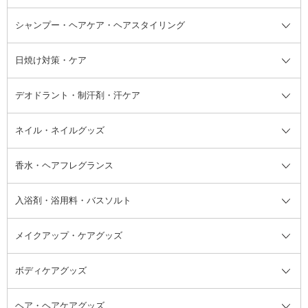
ボディソープ・ハンドソープ・石
シャンプー・ヘアケア・ヘアスタイリング
オールインワン化粧品
コンシーラー
まつげ美容液
ボディケア全て
フェイスクリーム
ファンデーション
つけまつげ
けん
シャンプー・ヘアケア・ヘアスタ
日焼け対策・ケア
フェイスオイル・バーム
フェイスパウダー
アイシャドウ
ボディケア
化粧液
その他ベースメイク
アイシャドウベース
ハンドケア
シャンプー・コンディショナー
イリング全て
デオドラント・制汗剤・汗ケア
ブースター・導入液
アイブロウ・眉マスカラ
レッグ・フットケア
洗い流さないトリートメント
日焼け対策・ケア全て
シートパック・マスク
アイライナー
ネック・デコルテケア
ヘアパック・ヘアマスク
日焼け止め
デオドラント・制汗剤・汗ケア全
ボディ用デオドラント・制汗剤・
ネイル・ネイルグッズ
洗い流すパック・マスク
チーク
バストケア
ヘアスタイリング剤
サンオイル・タンニング
アイクリーム・アイケア
口紅・リップグロス
ヒップケア
ヘアカラー・カラーリング
アフターサンケア
て
汗ケア
フット用デオドラント・制汗剤・
香水・ヘアフレグランス
リップクリーム・リップケア
ハイライト・シェーディング
ネイルケア
頭皮ケア・育毛剤
その他日焼け対策・UVケア
ネイル・ネイルグッズ全て
ゴマージュ・ピーリング
その他メイクアップ
ネイルケアグッズ
パーマ液
マニキュア
汗ケア
その他シャンプー・ヘアケア・ヘ
入浴剤・浴用料・バスソルト
顔用マッサージ料
脱毛・除毛ケア
ジェルネイル
香水・ヘアフレグランス全て
その他スキンケア
その他ボディケア
ネイルアートグッズ
香水
アスタイリング
メイクアップ・ケアグッズ
リムーバー・除光液
フレグランスミスト
入浴剤・浴用料・バスソルト全て
ヘアフレグランス
入浴剤・浴用料
ボディケアグッズ
その他香水・ヘアフレグランス
バスソルト
メイクアップ・ケアグッズ全て
パフ・スポンジ
ヘア・ヘアケアグッズ
コットン・綿棒
ボディケアグッズ全て
あぶらとり紙
ボディ・バスグッズ