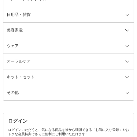
日用品・雑貨
洗顔グッズ
マッサージ・ボディケアグッズ
ヘア・ヘアケアグッズ全て
ビューラー
アイケアグッズ
ヘアブラシ
美容家電
ブラシ・チップ
かかと・角質ケアグッズ
ヘアゴム
日用品・雑貨全て
二重まぶた用アイテム
エクササイズ器具・グッズ
ヘアピン・ヘアクリップ
洗剤
ウェア
ツィザー・毛抜き
絆創膏
ヘアバンド
柔軟剤
美容家電全て
眉・鼻毛・甘皮はさみ
その他ボディケアグッズ
ヘアカーラー
サニタリー・生理用品
フェイスケア美容家電
ルームフレグランス・ディフュー
オーラルケア
カミソリ
ヘッドマッサージブラシ
ボディケア美容家電
ウェア全て
角栓抜き
その他ヘア・ヘアケアグッズ
エッセンシャルオイル
ヘアケアスタイリング美容家電
インナー
ザー
ファンデーション・パウダーケー
キット・セット
アロマキャンドル
その他美容家電
レッグウェア
オーラルケア全て
化粧ポーチ・メイクボックス
お香・インセンス
その他ウェア
歯磨き粉
ス
その他
ミラー・鏡
消臭剤・芳香剤
歯ブラシ
キット・セット全て
詰替容器・アトマイザー
ファブリックミスト
デンタルフロス
スキンケアキット
その他メイクアップ・ケアグッズ
マスク・ティッシュ
マウスウォッシュ・スプレー
ベースメイクキット
その他全て
その他日用品・雑貨
口臭清涼・ケア剤
メイクアップキット
その他
ログイン
その他オーラルケア
ボディケアキット
ヘアケアキット
ログインいただくと、気になる商品を後から確認できる「お気に入り登録」やお
トクな会員特典でさらに便利にご利用いただけます！