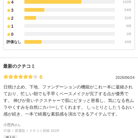
4
142件
3
54件
2
31件
1
6件
0
1件
評価なし
43件
最新のクチコミ
6
2026/06/24
日焼け止め、下地、ファンデーションの機能がこれ一本に凝縮され
ており、忙しい朝でも手早くベースメイクが完了する点が優秀で
す。 伸びが良いテクスチャーで肌にピタッと密着し、気になる色ム
ラやくすみを自然にカバーしてくれます。 しっとりとしたうるおい
感が続き、一本で綺麗な素肌感を演出できるアイテムです。
小芭内
さん
37歳
普通肌
クチコミ投稿 161件
購入品