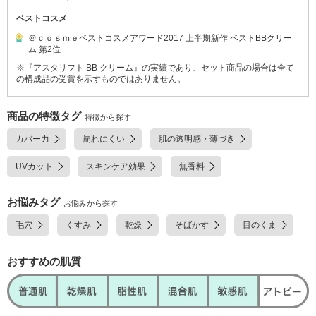
ベストコスメ
＠ｃｏｓｍｅベストコスメアワード2017 上半期新作 ベストBBクリー
ム 第2位
※『アスタリフト BB クリーム』の実績であり、セット商品の場合は全て
の構成品の受賞を示すものではありません。
商品の特徴タグ
特徴から探す
カバー力
崩れにくい
肌の透明感・薄づき
UVカット
スキンケア効果
無香料
お悩みタグ
お悩みから探す
毛穴
くすみ
乾燥
そばかす
目のくま
おすすめの肌質