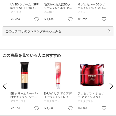
カバ
UV BB クリーム / SPF
毛穴かくれんぼBBク
M プロカバー BBクリ
エア
+ /
50+ / PA++++ / 01 / 30
リーム / SPF30 / PA++
ーム / SPF42 / PA+++ /
ィン
/ 3
g / 本体 / 01 / 30g
+ / ピンクオークル / 2
No.21 / 35g / No.21 / 3
PA
アナ スイ
毛穴撫子
ミシャ
フ
ライ
5g / ピンクオークル /
5g
ージ
25g
01
お気に入り
お気に入り
お気に入り
￥4,400
￥1,980
￥1,650
￥1
0g
このカテゴリのランキングをもっとみる
この商品を見ている人におすすめ
Previous
Next
アク
BB クリーム / 本体 / N
D-UVクリア アクアデ
アスタリフト ジェリ
ジ
 /
B(ナチュラル ベージ
イセラム / SPF50 / PA
ー アクアリスタ / ト
トラ
ュ) / 30g
++++ / 本体 / 30g / み
ライアル / 20g
体 
アスタリフト
アスタリフト
アスタリフト
ア
ずみずしいテクスチャ
ー / ダマスクローズ
お気に入り
お気に入り
お気に入り
￥5,104
￥4,499
￥4,994
￥1