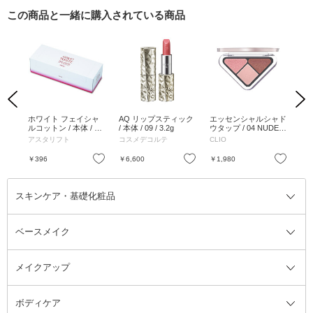
この商品と一緒に購入されている商品
Previous
Next
パウ
ホワイト フェイシャ
AQ リップスティック
エッセンシャルシャド
オ
++++
ルコットン / 本体 / 60
/ 本体 / 09 / 3.2g
ウタップ / 04 NUDE F
S /
トベー
枚
LY / 1.5g
アスタリフト
コスメデコルテ
CLIO
シ
お気に入り
お気に入り
お気に入り
￥396
￥6,600
￥1,980
￥1
スキンケア・基礎化粧品
ベースメイク
スキンケア・基礎化粧品全て
クレンジング
メイクアップ
洗顔料
ベースメイク全て
化粧水
化粧下地・コントロールカラー
ボディケア
美容液
BBクリーム
メイクアップ全て
乳液
CCクリーム
マスカラ・マスカラ下地