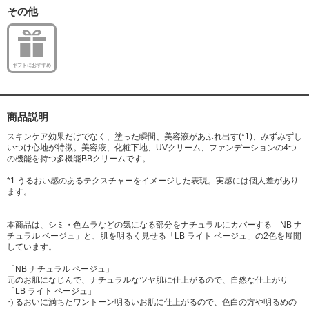
その他
ギフトにおすすめ
商品説明
スキンケア効果だけでなく、塗った瞬間、美容液があふれ出す(*1)、みずみずし
いつけ心地が特徴。美容液、化粧下地、UVクリーム、ファンデーションの4つ
の機能を持つ多機能BBクリームです。
*1 うるおい感のあるテクスチャーをイメージした表現。実感には個人差があり
ます。
本商品は、シミ・色ムラなどの気になる部分をナチュラルにカバーする「NB ナ
チュラル ベージュ」と、肌を明るく見せる「LB ライト ベージュ」の2色を展開
しています。
=========================================
「NB ナチュラル ベージュ」
元のお肌になじんで、ナチュラルなツヤ肌に仕上がるので、自然な仕上がり
「LB ライト ベージュ」
うるおいに満ちたワントーン明るいお肌に仕上がるので、色白の方や明るめの