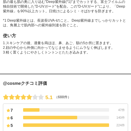
肌の最も肌の奥に入り込む”Deep紫外線(*1)”までカットする、富士フイルムの
独自技術で開発した”D-UVガード”を配合。この”D-UVガード”により、「Deep
紫外線」を90%以上カット。日焼けによるシミ・そばかすを防ぎます。
*1 Deep紫外線とは、長波長UVA-Iのこと。 Deep紫外線までしっかりカットと
は、角層上で肌内部への紫外線到達を防ぐこと。
使い方
1.スキンケアの後、適量を両ほほ、鼻、あご、額の5か所に置きます。
2.顔の中心から外側に向かってなじませるようにムラなく伸ばします。
3.軽く置くようにやさしくトントンとたたき込みます。
@cosmeクチコミ評価
5.1
（688件）
7
47件
6
140件
5
224件