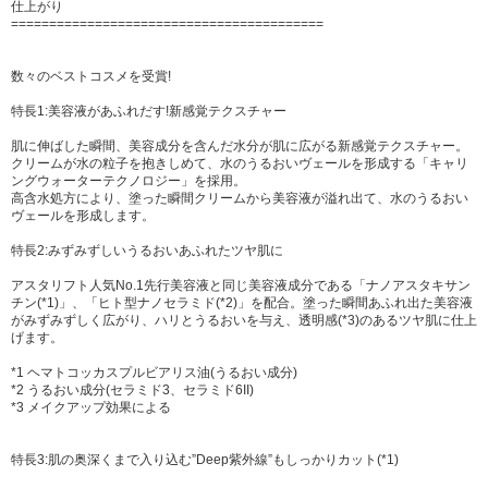
仕上がり
=========================================
数々のベストコスメを受賞!
特長1:美容液があふれだす!新感覚テクスチャー
肌に伸ばした瞬間、美容成分を含んだ水分が肌に広がる新感覚テクスチャー。
クリームが水の粒子を抱きしめて、水のうるおいヴェールを形成する「キャリ
ングウォーターテクノロジー」を採用。
高含水処方により、塗った瞬間クリームから美容液が溢れ出て、水のうるおい
ヴェールを形成します。
特長2:みずみずしいうるおいあふれたツヤ肌に
アスタリフト人気No.1先行美容液と同じ美容液成分である「ナノアスタキサン
チン(*1)」、「ヒト型ナノセラミド(*2)」を配合。塗った瞬間あふれ出た美容液
がみずみずしく広がり、ハリとうるおいを与え、透明感(*3)のあるツヤ肌に仕上
げます。
*1 ヘマトコッカスプルビアリス油(うるおい成分)
*2 うるおい成分(セラミド3、セラミド6II)
*3 メイクアップ効果による
特長3:肌の奥深くまで入り込む”Deep紫外線”もしっかりカット(*1)