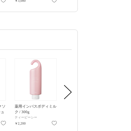
お気に入り
お気に入り
お気に入り
￥3,080
￥1,540
￥1,980
クソ
薬用インバスボディミル
クリア アイセラムW / 8g
WATERISM 
シュ
ク / 300g
/ 本体 / 07 / 4
り
ティービーシー
ファンケル
TIRTIR
お気に入り
お気に入り
お気に入り
￥2,200
￥1,980
￥1,650