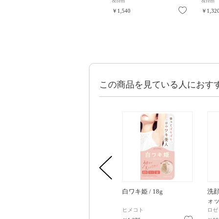
&fem
&fem
お気に入り
￥1,540
￥1,32
この商品を見ている人におす
白ワキ姫 / 18g
洗
ォッ
170
ヒメコト
ロゼ