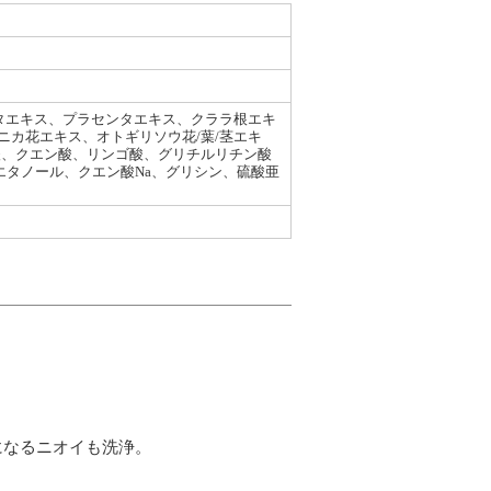
シタエキス、プラセンタエキス、クララ根エキ
カ花エキス、オトギリソウ花/葉/茎エキ
酸、クエン酸、リンゴ酸、グリチルリチン酸
、エタノール、クエン酸Na、グリシン、硫酸亜
になるニオイも洗浄。