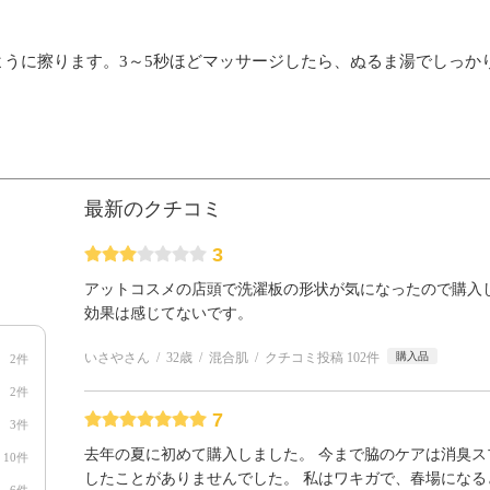
うに擦ります。3～5秒ほどマッサージしたら、ぬるま湯でしっか
最新のクチコミ
3
アットコスメの店頭で洗濯板の形状が気になったので購入
効果は感じてないです。
いさやさん
32歳
混合肌
クチコミ投稿 102件
購入品
2件
2件
7
3件
去年の夏に初めて購入しました。 今まで脇のケアは消臭
10件
したことがありませんでした。 私はワキガで、春場にな