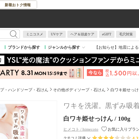
新着おトク情報
ミニコスメ
UVケア
ヘア＆頭皮ケア
eGIFT
毛穴対策
【お知らせ】
地震による
ブランドから探す
ジャンルから探す
プ・ハンドソープ・石けん
その他ボディソープ・石けん
白ワキ姫せっけ
ワキを洗濯。黒ずみ吸
白ワキ姫せっけん / 100g
ヒメコト / himecoto
お気に入りブラ
4.2
クチコミ評価