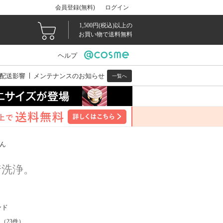
会員登録(無料)
ログイン
1,500円(税込)以上の
お買い物で送料無料
ヘルプ
配送影響
メンテナンスのお知らせ
一覧へ
ん
着洗浄。
ンド
（
23
件）