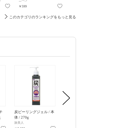
）
ニベア
ニベア
iroha I
お気に入り
お気に入り
お気に入り
￥599
￥599
￥1,320
このカテゴリのランキングをもっと見る
チ
炭ピーリングジェル / 本
白ワキ姫ナイトパック /
薬用デオポロン 
g
体 / 270g
30g / ラベンダー&ベル
グレープフ
ガモット
旅美人
ヒメコト
マイノロジ