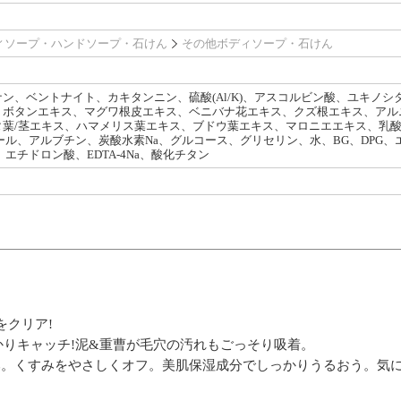
ィソープ・ハンドソープ・石けん
その他ボディソープ・石けん
ン、ベントナイト、カキタンニン、硫酸(Al/K)、アスコルビン酸、ユキノ
ボタンエキス、マグワ根皮エキス、ベニバナ花エキス、クズ根エキス、アルニ
タ葉/茎エキス、ハマメリス葉エキス、ブドウ葉エキス、マロニエエキス、乳
5-オール、アルブチン、炭酸水素Na、グルコース、グリセリン、水、BG、DPG
料、エチドロン酸、EDTA-4Na、酸化チタン
をクリア!
りキャッチ!泥&重曹が毛穴の汚れもごっそり吸着。
み。くすみをやさしくオフ。美肌保湿成分でしっかりうるおう。気