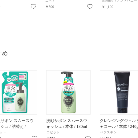
ニベア
&honey（アンドハニー
お気に入り
お気に入り
0
￥599
￥1,100
すめ
顔サボン スムースウ
洗顔サボン スムースウ
クレンジングジェル 
シュ / 詰替え /
ォッシュ / 本体 / 180ml
ャコール / 本体 / 240
ml
ット
ロゼット
ベジスキン