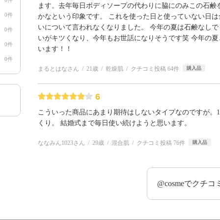
6件
ます。去年毎日ボディソープの代わりに脇にのみこの石鹸を
0件
かなという印象です。 これを使った日と使っていない日
いについて言われなくなりました。 今年の夏は石鹸なし
0件
いがキツくなり、今年もお世話になりそうです笑 今年の
0件
います！！
0件
まるとはなさん
21歳
乾燥肌
クチコミ投稿 64件
購入品
6
こういった商品にあまり期待はしないタイプなのですが。
くり。 結婚式まで毎日使い続けようと思います。
ななみん1023さん
29歳
混合肌
クチコミ投稿 76件
購入品
@cosmeでクチ