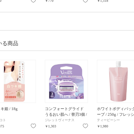
り
お気に入り
お気に入り
0
￥770
￥1,518
いる商品
キ姫 / 18g
コンフォートグライド
ホワイトボディパッ
うるおい肌へ / 替刃3個 /
ープ / 250g / フレッ
スミレの香り
ローズのゆたかな香
コト
ジレットヴィーナス
ティービーシー
り
お気に入り
お気に入り
375
￥1,303
￥1,980