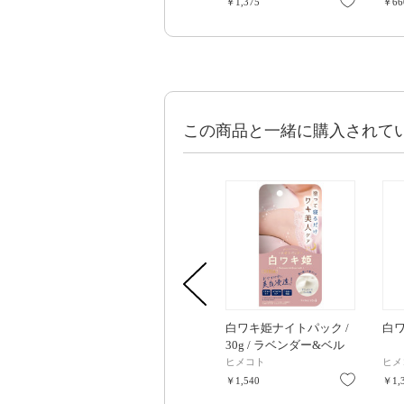
お気に入
￥1,375
￥66
この商品と一緒に購入されて
白ワキ姫ナイトパック /
白ワ
30g / ラベンダー&ベル
ガモット
ヒメコト
ヒメ
お気に入
￥1,540
￥1,