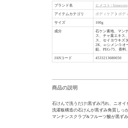
ブランド名
ヒメコト / himecoto
アイテムカテゴリ
ボディケア
ボデ
サイズ
100g
成分
石ケン素地、マンナ
ス、チャ葉エキス、
ス、セイヨウキズ
2K、o-シメン-
鉛、PEG-75、香
JANコード
4533213680050
商品の説明
石けんで洗うだけ!黒ずみ汚れ、ニオイ
洗濯板構造の石けんが黒ずみ角質しっか
マンナンスクラブ&フルーツ酸が黒ず