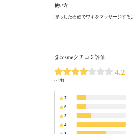
使い方
濡らした石鹸でワキをマッサージするよ
@cosmeクチコミ評価
4.2
(23件)
7
6
5
4
3