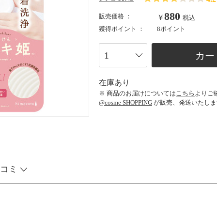
880
販売価格 ：
￥
税込
獲得ポイント ：
8ポイント
カー
在庫あり
※ 商品のお届けについては
こちら
よりご
@cosme SHOPPING
が販売、発送いたしま
コミ