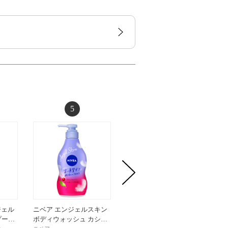
5
6
ジェル
ニベア エンジェルスキン
ニベア エンジェルスキン
iroha 
プー…
ボディウォッシュ カシ…
ボディウォッシュ ピー…
【FOAM