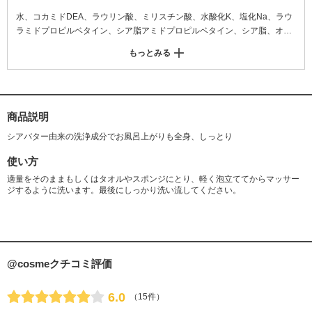
水、コカミドDEA、ラウリン酸、ミリスチン酸、水酸化K、塩化Na、ラウ
ラミドプロピルベタイン、シア脂アミドプロピルベタイン、シア脂、オレ
イン酸、グリセリン、ジヒドロキシプロピルアルギニンHCl、ジステアリ
もっとみる
ン酸グリコール、PEG1ラウリルグリコール、エチドロン酸4Na、フェノ
キシエタノール
商品説明
シアバター由来の洗浄成分でお風呂上がりも全身、しっとり
使い方
適量をそのままもしくはタオルやスポンジにとり、軽く泡立ててからマッサー
ジするように洗います。最後にしっかり洗い流してください。
@cosmeクチコミ評価
6.0
（15件）