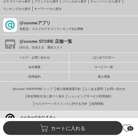
カテゴリーから探す
ブランドから探す
ジャンルから探す
キャンペーンから探す
ランキングから探す
キーワードから探す
@cosmeアプリ
化粧品・コスメのクチコミランキング&お買物
@cosme STORE 店舗一覧
試せる、出会える、運命コスメ
ヘルプ・お問い合わせ
はじめての方へ
会社概要
サービス一覧
利用規約
個人情報
@cosme SHOPPING トップ
個人情報保護方針
よくある質問
お問い合わせ
特定商取引法に基づく表示
ショッピングサービス利用規約
カスタマーハラスメントに対する方針
採用情報
メーカーのみなさまへ
@cosmeへの掲載・ビジネス活用
カートに入れる
34
© istyle retail Inc.