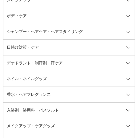
メイクアップ
洗顔料
ベースメイク全て
化粧水
化粧下地・コントロールカラー
ボディケア
美容液
BBクリーム
メイクアップ全て
乳液
CCクリーム
マスカラ・マスカラ下地
ボディソープ・ハンドソープ・石
シャンプー・ヘアケア・ヘアスタイリング
オールインワン化粧品
コンシーラー
まつげ美容液
ボディケア全て
フェイスクリーム
ファンデーション
つけまつげ
けん
シャンプー・ヘアケア・ヘアスタ
日焼け対策・ケア
フェイスオイル・バーム
フェイスパウダー
アイシャドウ
ボディケア
化粧液
その他ベースメイク
アイシャドウベース
ハンドケア
シャンプー・コンディショナー
イリング全て
デオドラント・制汗剤・汗ケア
ブースター・導入液
アイブロウ・眉マスカラ
レッグ・フットケア
洗い流さないトリートメント
日焼け対策・ケア全て
シートパック・マスク
アイライナー
ネック・デコルテケア
ヘアパック・ヘアマスク
日焼け止め
デオドラント・制汗剤・汗ケア全
ボディ用デオドラント・制汗剤・
ネイル・ネイルグッズ
洗い流すパック・マスク
チーク
バストケア
ヘアスタイリング剤
サンオイル・タンニング
アイクリーム・アイケア
口紅・リップグロス
ヒップケア
ヘアカラー・カラーリング
アフターサンケア
て
汗ケア
フット用デオドラント・制汗剤・
香水・ヘアフレグランス
リップクリーム・リップケア
ハイライト・シェーディング
ネイルケア
頭皮ケア・育毛剤
その他日焼け対策・UVケア
ネイル・ネイルグッズ全て
ゴマージュ・ピーリング
その他メイクアップ
ネイルケアグッズ
パーマ液
マニキュア
汗ケア
その他シャンプー・ヘアケア・ヘ
入浴剤・浴用料・バスソルト
顔用マッサージ料
脱毛・除毛ケア
ジェルネイル
香水・ヘアフレグランス全て
その他スキンケア
その他ボディケア
ネイルアートグッズ
香水
アスタイリング
メイクアップ・ケアグッズ
リムーバー・除光液
フレグランスミスト
入浴剤・浴用料・バスソルト全て
ヘアフレグランス
入浴剤・浴用料