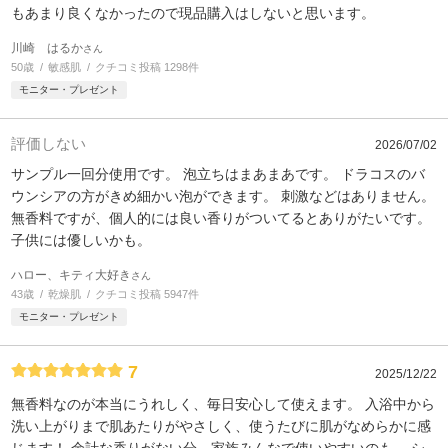
もあまり良くなかったので現品購入はしないと思います。
川崎 はるか
さん
50歳
敏感肌
クチコミ投稿 1298件
モニター・プレゼント
評価しない
2026/07/02
サンプル一回分使用です。 泡立ちはまあまあです。 ドラコスのバ
ウンシアの方がきめ細かい泡ができます。 刺激などはありません。
無香料ですが、個人的には良い香りがついてるとありがたいです。
子供には優しいかも。
ハロー、キティ大好き
さん
43歳
乾燥肌
クチコミ投稿 5947件
モニター・プレゼント
7
2025/12/22
無香料なのが本当にうれしく、毎日安心して使えます。 入浴中から
洗い上がりまで肌あたりがやさしく、使うたびに肌がなめらかに感
じます！ 余計な香りがない分、家族みんなで使いやすいのも。 シ