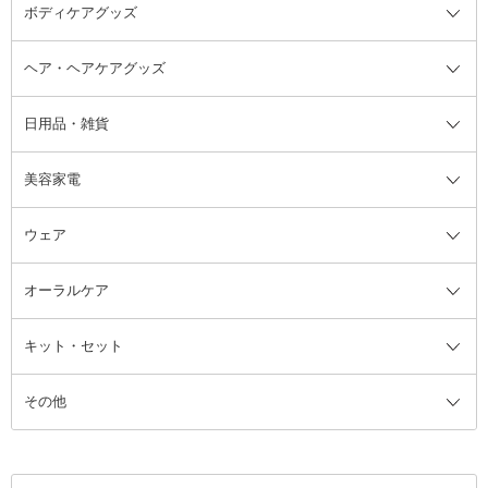
ボディケアグッズ
その他香水・ヘアフレグランス
バスソルト
メイクアップ・ケアグッズ全て
パフ・スポンジ
ヘア・ヘアケアグッズ
コットン・綿棒
ボディケアグッズ全て
あぶらとり紙
ボディ・バスグッズ
日用品・雑貨
洗顔グッズ
マッサージ・ボディケアグッズ
ヘア・ヘアケアグッズ全て
ビューラー
アイケアグッズ
ヘアブラシ
美容家電
ブラシ・チップ
かかと・角質ケアグッズ
ヘアゴム
日用品・雑貨全て
二重まぶた用アイテム
エクササイズ器具・グッズ
ヘアピン・ヘアクリップ
洗剤
ウェア
ツィザー・毛抜き
絆創膏
ヘアバンド
柔軟剤
美容家電全て
眉・鼻毛・甘皮はさみ
その他ボディケアグッズ
ヘアカーラー
サニタリー・生理用品
フェイスケア美容家電
ルームフレグランス・ディフュー
オーラルケア
カミソリ
ヘッドマッサージブラシ
ボディケア美容家電
ウェア全て
角栓抜き
その他ヘア・ヘアケアグッズ
エッセンシャルオイル
ヘアケアスタイリング美容家電
インナー
ザー
ファンデーション・パウダーケー
キット・セット
アロマキャンドル
その他美容家電
レッグウェア
オーラルケア全て
化粧ポーチ・メイクボックス
お香・インセンス
その他ウェア
歯磨き粉
ス
その他
ミラー・鏡
消臭剤・芳香剤
歯ブラシ
キット・セット全て
詰替容器・アトマイザー
ファブリックミスト
デンタルフロス
スキンケアキット
その他メイクアップ・ケアグッズ
マスク・ティッシュ
マウスウォッシュ・スプレー
ベースメイクキット
その他全て
その他日用品・雑貨
口臭清涼・ケア剤
メイクアップキット
その他