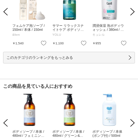
Previous
Next
ーン
フェムケア泡ソープ /
サマー リラックスナ
潤浸保湿 泡ボディウ
薬
50
150ml / 本体 / 150ml
イトケア ボディソー
ォッシュ / 380ml / つ
ボデ
プ / 440mL / ミント&
めかえ用 / 380ml
/ 
&fem
YOLU
キュレル
ホ
ライチソルベの香り /
プ /
440mL
お気に入り
お気に入り
お気に入り
￥1,540
￥1,100
￥955
￥1
このカテゴリのランキングをもっとみる
この商品を見ている人におすすめ
Previous
Next
 /
ボディソープ / 本体 /
ボディソープ / 本体 /
ボディソープ / 本体
ボ
480ml / フェミニン&
480ml / グリーン&ヴ
(ポンプ付) / 500ml
アム