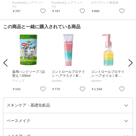
サボンの香り
ァーベナの香り
/ 3
Purefeel(ピュアフィー
Purefeel(ピュアフィー
カウブランド無添加
バ
ル)
ル)
お気に入り
お気に入り
お気に入り
￥767
￥767
￥880
￥4
この商品と一緒に購入されている商品
Previous
Next
ョッ
薬用ハンドソープ / 詰
コントロールプロテイ
コントロールプロテイ
無
R-1
替え / 200ml
ン ヘアマスク / 本体 /
ン ヘアオイル / 本体 /
体せ
ジ
100g / マスカット&ア
80mL / シトラス&ジャ
め替
ウインズ
ulumee
ulumee
ミ
ンバージャスミン
スミンリリー
お気に入り
お気に入り
お気に入り
￥162
￥770
￥1,540
￥6
スキンケア・基礎化粧品
ベースメイク
スキンケア・基礎化粧品全て
クレンジング