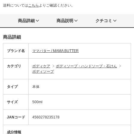
送料については
こちら
よりご確認ください。
商品詳細
商品説明
クチコミ
商品詳細
ブランド名
ママバター / MAMA BUTTER
カテゴリ
ボディケア
ボディソープ・ハンドソープ・石けん
ボディソープ
タイプ
本体
サイズ
500ml
JANコード
4560278235178
成分情報