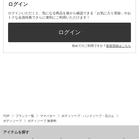
ログイン
その他オーラルケア
ボディケアキット
ヘアケアキット
ログインいただくと、気になる商品を後から確認できる「お気に入り登録」やお
トクな会員特典でさらに便利にご利用いただけます！
その他キット・セット
ログイン
初めてのご利用ですか？
新規登録はこちら
TOP
ブランド一覧
ママバター
ボディソープ・ハンドソープ・石けん
ボディソープ
ボディソープ 無香料
アイテムを探す