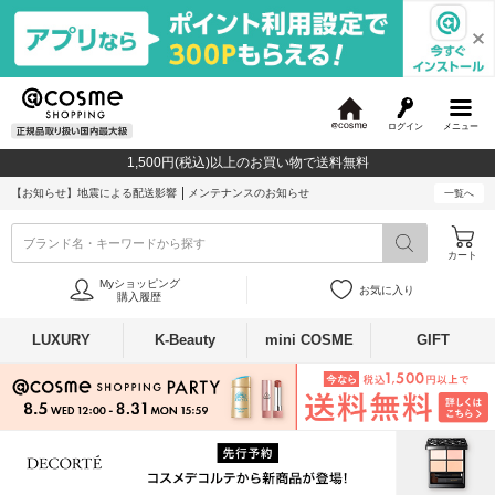
ログイン
メニュー
@
c
1,500円(税込)以上のお買い物で送料無料
o
s
【お知らせ】
地震による配送影響
メンテナンスのお知らせ
一覧へ
m
e
ブランド名・キーワードから探す
カート
Myショッピング
お気に入り
購入履歴
LUXURY
K-Beauty
mini COSME
GIFT