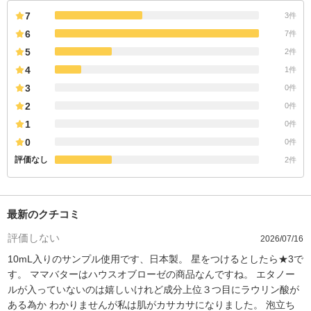
7
3件
6
7件
5
2件
4
1件
3
0件
2
0件
1
0件
0
0件
評価なし
2件
最新のクチコミ
評価しない
2026/07/16
10mL入りのサンプル使用です、日本製。 星をつけるとしたら★3で
す。 ママバターはハウスオブローゼの商品なんですね。 エタノー
ルが入っていないのは嬉しいけれど成分上位３つ目にラウリン酸が
ある為か わかりませんが私は肌がカサカサになりました。 泡立ち