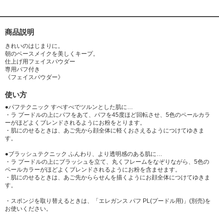
商品説明
きれいのはじまりに。
朝のベースメイクを美しくキープ。
仕上げ用フェイスパウダー
専用パフ付き
《フェイスパウダー》
使い方
●パフテクニック すべすべでツルンとした肌に…
・ラ プードルの上にパフをあて、パフを45度ほど回転させ、5色のペールカラ
ーがほどよくブレンドされるようにお粉をとります。
・肌にのせるときは、あご先から顔全体に軽くおさえるようにつけてゆきま
す。
●ブラッシュテクニック ふんわり、より透明感のある肌に…
・ラ プードルの上にブラッシュを立て、丸くフレームをなぞりながら、5色の
ペールカラーがほどよくブレンドされるようにお粉を含ませます。
・肌にのせるときは、あご先かららせんを描くようにお顔全体につけてゆきま
す。
・スポンジを取り替えるときは、「エレガンス パフ PL(プードル用)」(別売)を
お使いください。