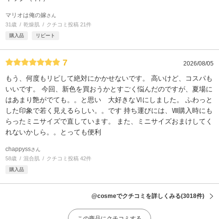
マリオは俺の嫁
さん
31歳
乾燥肌
クチコミ投稿 21件
購入品
リピート
7
2026/08/05
もう、何度もリピして絶対にかかせないです。 高いけど、コスパも
いいです。 今回、新色を買おうかとすごく悩んだのですが、夏場に
はあまり艶がでても。。と思い 大好きなⅥにしました。 ふわっと
した印象で若く見えるらしい。。です 持ち運びには、Ⅷ購入時にも
らったミニサイズで直しています。 また、ミニサイズおまけしてく
れないかしら。。とっても便利
chappyss
さん
58歳
混合肌
クチコミ投稿 42件
購入品
@cosmeでクチコミを詳しくみる
(3018件)
この商品にクチコミする