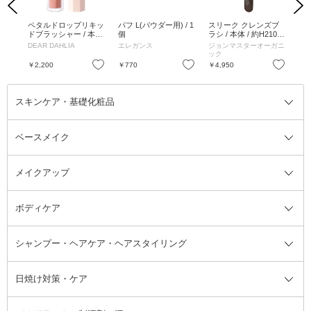
Previous
Next
 /
ペタルドロップリキッ
パフ L(パウダー用) / 1
スリーク クレンズブ
ス
/ 30
ドブラッシャー / 本体
個
ラシ / 本体 / 約H210×
ラシ
/ グローリー / 4g
W420×D36mm
7g
DEAR DAHLIA
エレガンス
ジョンマスターオーガニ
ジ
ック
ッ
お気に入り
お気に入り
お気に入り
￥2,200
￥770
￥4,950
￥2
スキンケア・基礎化粧品
ベースメイク
スキンケア・基礎化粧品全て
クレンジング
メイクアップ
洗顔料
ベースメイク全て
化粧水
化粧下地・コントロールカラー
ボディケア
美容液
BBクリーム
メイクアップ全て
乳液
CCクリーム
マスカラ・マスカラ下地
ボディソープ・ハンドソープ・石
シャンプー・ヘアケア・ヘアスタイリング
オールインワン化粧品
コンシーラー
まつげ美容液
ボディケア全て
フェイスクリーム
ファンデーション
つけまつげ
けん
シャンプー・ヘアケア・ヘアスタ
日焼け対策・ケア
フェイスオイル・バーム
フェイスパウダー
アイシャドウ
ボディケア
化粧液
その他ベースメイク
アイシャドウベース
ハンドケア
シャンプー・コンディショナー
イリング全て