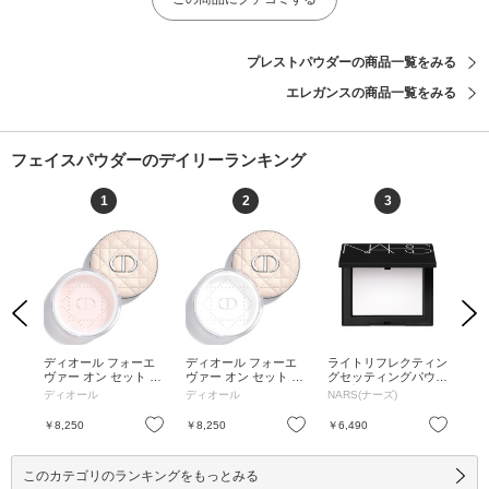
プレストパウダーの商品一覧をみる
エレガンスの商品一覧をみる
フェイスパウダーのデイリーランキング
1
2
3
Previous
Next
ンセ
ディオール フォーエ
ディオール フォーエ
ライトリフレクティン
ルー
 /
ヴァー オン セット パ
ヴァー オン セット パ
グセッティングパウダ
ran
無香料
ウダー / 05 クリスタ
ウダー / 00 トランス
ー プレスト N / 5894
ans
ドウ)
ディオール
ディオール
NARS(ナーズ)
コ
ル ピンク / 20g / 05 ク
ルーセント / 20g / 00
CRYSTAL / 5894 CRY
リスタル ピンク / 20g
トランスルーセント /
STAL
お気に入り
お気に入り
お気に入り
￥8,250
￥8,250
￥6,490
￥6
20g
このカテゴリのランキングをもっとみる