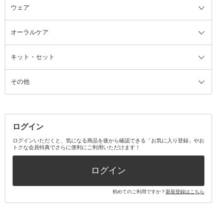
ウェア
ツィザー・毛抜き
絆創膏
ヘアバンド
柔軟剤
美容家電全て
眉・鼻毛・甘皮はさみ
その他ボディケアグッズ
ヘアカーラー
サニタリー・生理用品
フェイスケア美容家電
ルームフレグランス・ディフュー
オーラルケア
カミソリ
ヘッドマッサージブラシ
ボディケア美容家電
ウェア全て
角栓抜き
その他ヘア・ヘアケアグッズ
エッセンシャルオイル
ヘアケアスタイリング美容家電
インナー
ザー
ファンデーション・パウダーケー
キット・セット
アロマキャンドル
その他美容家電
レッグウェア
オーラルケア全て
化粧ポーチ・メイクボックス
お香・インセンス
その他ウェア
歯磨き粉
ス
その他
ミラー・鏡
消臭剤・芳香剤
歯ブラシ
キット・セット全て
詰替容器・アトマイザー
ファブリックミスト
デンタルフロス
スキンケアキット
その他メイクアップ・ケアグッズ
マスク・ティッシュ
マウスウォッシュ・スプレー
ベースメイクキット
その他全て
その他日用品・雑貨
口臭清涼・ケア剤
メイクアップキット
その他
ログイン
その他オーラルケア
ボディケアキット
ヘアケアキット
ログインいただくと、気になる商品を後から確認できる「お気に入り登録」やお
トクな会員特典でさらに便利にご利用いただけます！
その他キット・セット
ログイン
初めてのご利用ですか？
新規登録はこちら