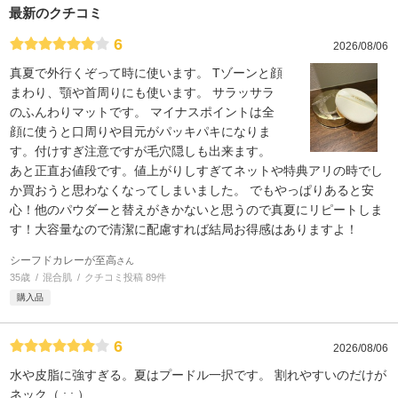
最新のクチコミ
6
2026/08/06
真夏で外行くぞって時に使います。 Tゾーンと顔
まわり、顎や首周りにも使います。 サラッサラ
のふんわりマットです。 マイナスポイントは全
顔に使うと口周りや目元がパッキパキになりま
す。付けすぎ注意ですが毛穴隠しも出来ます。
あと正直お値段です。値上がりしすぎてネットや特典アリの時でし
か買おうと思わなくなってしまいました。 でもやっぱりあると安
心！他のパウダーと替えがきかないと思うので真夏にリピートしま
す！大容量なので清潔に配慮すれば結局お得感はありますよ！
シーフドカレーが至高
さん
35歳
混合肌
クチコミ投稿 89件
購入品
6
2026/08/06
水や皮脂に強すぎる。夏はプードル一択です。 割れやすいのだけが
ネック（ ; ; ）