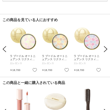
この商品を見ている人におすすめ
Previous
Next
トニ
ラ プードル オートニ
ラ プードル オートニ
ラ プードル オートニ
ラ
/ I
ュアンス リクスィー
ュアンス リクスィー
ュアンス リクスィー
ュ
ズ / 本体 / VI / 27g
ズ / 本体 / III / 27g
ズ / 本体 / VIII / 27g
ズ /
エレガンス
エレガンス
エレガンス
エ
お気に入り
お気に入り
お気に入り
￥18,700
￥18,700
￥18,700
￥1
この商品と一緒に購入されている商品