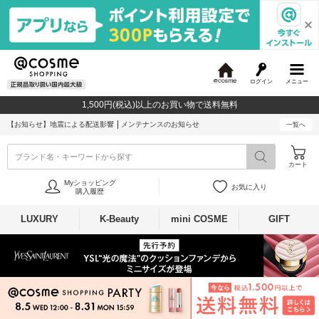
ログイン
メニュー
@
c
1,500円(税込)以上のお買い物で送料無料
o
s
【お知らせ】
地震による配送影響
メンテナンスのお知らせ
一覧へ
m
e
ブランド名・キーワードから探す
カート
Myショッピング
お気に入り
購入履歴
LUXURY
K-Beauty
mini COSME
GIFT