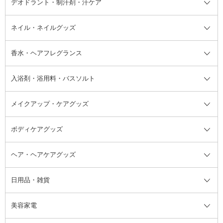
デオドラント・制汗剤・汗ケア
ブースター・導入液
アイブロウ・眉マスカラ
レッグ・フットケア
洗い流さないトリートメント
日焼け対策・ケア全て
シートパック・マスク
アイライナー
ネック・デコルテケア
ヘアパック・ヘアマスク
日焼け止め
デオドラント・制汗剤・汗ケア全
ボディ用デオドラント・制汗剤・
ネイル・ネイルグッズ
洗い流すパック・マスク
チーク
バストケア
ヘアスタイリング剤
サンオイル・タンニング
アイクリーム・アイケア
口紅・リップグロス
ヒップケア
ヘアカラー・カラーリング
アフターサンケア
て
汗ケア
フット用デオドラント・制汗剤・
香水・ヘアフレグランス
リップクリーム・リップケア
ハイライト・シェーディング
ネイルケア
頭皮ケア・育毛剤
その他日焼け対策・UVケア
ネイル・ネイルグッズ全て
ゴマージュ・ピーリング
その他メイクアップ
ネイルケアグッズ
パーマ液
マニキュア
汗ケア
その他シャンプー・ヘアケア・ヘ
入浴剤・浴用料・バスソルト
顔用マッサージ料
脱毛・除毛ケア
ジェルネイル
香水・ヘアフレグランス全て
その他スキンケア
その他ボディケア
ネイルアートグッズ
香水
アスタイリング
メイクアップ・ケアグッズ
リムーバー・除光液
フレグランスミスト
入浴剤・浴用料・バスソルト全て
ヘアフレグランス
入浴剤・浴用料
ボディケアグッズ
その他香水・ヘアフレグランス
バスソルト
メイクアップ・ケアグッズ全て
パフ・スポンジ
ヘア・ヘアケアグッズ
コットン・綿棒
ボディケアグッズ全て
あぶらとり紙
ボディ・バスグッズ
日用品・雑貨
洗顔グッズ
マッサージ・ボディケアグッズ
ヘア・ヘアケアグッズ全て
ビューラー
アイケアグッズ
ヘアブラシ
美容家電
ブラシ・チップ
かかと・角質ケアグッズ
ヘアゴム
日用品・雑貨全て
二重まぶた用アイテム
エクササイズ器具・グッズ
ヘアピン・ヘアクリップ
洗剤