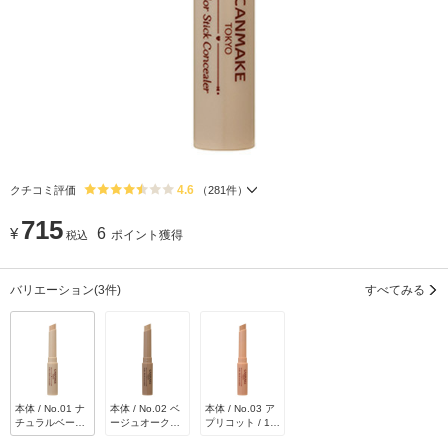
4.6
クチコミ評価
（
281
件）
715
¥
6
ポイント獲得
税込
バリエーション
(3件)
すべてみる
本体 / No.01 ナ
本体 / No.02 ベ
本体 / No.03 ア
チュラルベージ
ージュオークル
プリコット / 1.9
ュ / 1.9g
/ 1.9g
g