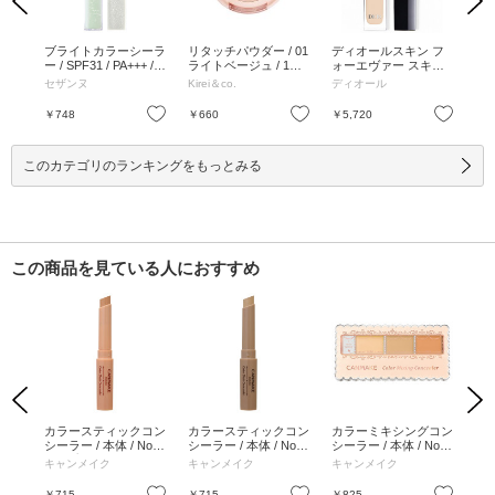
Previous
Next
コン
ブライトカラーシーラ
リタッチパウダー / 01
ディオールスキン フ
ト
トラ
ー / SPF31 / PA+++ / 2
ライトベージュ / 1個 /
ォーエヴァー スキン
ング
本体 /
0 レタッチグリーン /
01 ライトベージュ / 1
コレクト コンシーラ
イト 
セザンヌ
Kirei＆co.
ディオール
コ
ニュ
9g / 20 レタッチグリ
個
ー / 1N ニュートラル /
イト
×3)
ーン / 9g
11mL / 本体 / 1N ニュ
お気に入り
お気に入り
お気に入り
￥748
￥660
￥5,720
￥5
ートラル / 11mL
このカテゴリのランキングをもっとみる
この商品を見ている人におすすめ
Previous
Next
ーラ
カラースティックコン
カラースティックコン
カラーミキシングコン
カ
++ /
シーラー / 本体 / No.0
シーラー / 本体 / No.0
シーラー / 本体 / No.0
ク 
3 アプリコット / 1.9g
2 ベージュオークル /
3 オレンジベージュ /
レ
キャンメイク
キャンメイク
キャンメイク
ヴ
1.9g
3.9g
ュラ
g 
お気に入り
お気に入り
お気に入り
￥715
￥715
￥825
￥1