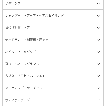
ボディケア
美容液
BBクリーム
メイクアップ全て
乳液
CCクリーム
マスカラ・マスカラ下地
ボディソープ・ハンドソープ・石
シャンプー・ヘアケア・ヘアスタイリング
オールインワン化粧品
コンシーラー
まつげ美容液
ボディケア全て
フェイスクリーム
ファンデーション
つけまつげ
けん
シャンプー・ヘアケア・ヘアスタ
日焼け対策・ケア
フェイスオイル・バーム
フェイスパウダー
アイシャドウ
ボディケア
化粧液
その他ベースメイク
アイシャドウベース
ハンドケア
シャンプー・コンディショナー
イリング全て
デオドラント・制汗剤・汗ケア
ブースター・導入液
アイブロウ・眉マスカラ
レッグ・フットケア
洗い流さないトリートメント
日焼け対策・ケア全て
シートパック・マスク
アイライナー
ネック・デコルテケア
ヘアパック・ヘアマスク
日焼け止め
デオドラント・制汗剤・汗ケア全
ボディ用デオドラント・制汗剤・
ネイル・ネイルグッズ
洗い流すパック・マスク
チーク
バストケア
ヘアスタイリング剤
サンオイル・タンニング
アイクリーム・アイケア
口紅・リップグロス
ヒップケア
ヘアカラー・カラーリング
アフターサンケア
て
汗ケア
フット用デオドラント・制汗剤・
香水・ヘアフレグランス
リップクリーム・リップケア
ハイライト・シェーディング
ネイルケア
頭皮ケア・育毛剤
その他日焼け対策・UVケア
ネイル・ネイルグッズ全て
ゴマージュ・ピーリング
その他メイクアップ
ネイルケアグッズ
パーマ液
マニキュア
汗ケア
その他シャンプー・ヘアケア・ヘ
入浴剤・浴用料・バスソルト
顔用マッサージ料
脱毛・除毛ケア
ジェルネイル
香水・ヘアフレグランス全て
その他スキンケア
その他ボディケア
ネイルアートグッズ
香水
アスタイリング
メイクアップ・ケアグッズ
リムーバー・除光液
フレグランスミスト
入浴剤・浴用料・バスソルト全て
ヘアフレグランス
入浴剤・浴用料
ボディケアグッズ
その他香水・ヘアフレグランス
バスソルト
メイクアップ・ケアグッズ全て
パフ・スポンジ