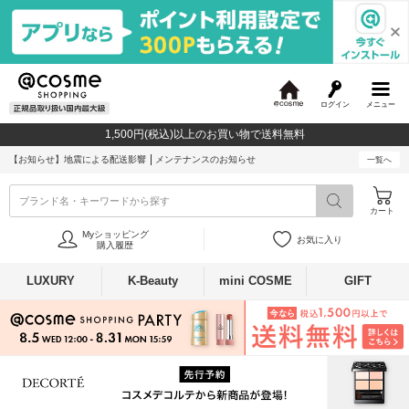
ログイン
メニュー
@
c
1,500円(税込)以上のお買い物で送料無料
o
s
【お知らせ】
地震による配送影響
メンテナンスのお知らせ
一覧へ
m
e
ブランド名・キーワードから探す
カート
Myショッピング
お気に入り
購入履歴
LUXURY
K-Beauty
mini COSME
GIFT