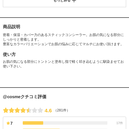
もっとみる
ウロイルグルタミン酸ジ(フィトステリル/オクチルドデシル)、ジメチコ
ン、シリカ、カルナウバロウ、マイクロクリスタリンワックス、トコフェ
ロール、メチコン、ヒアルロン酸Na、加水分解ヒアルロン酸、トリエトキ
シカプリリルシラン、合成フルオロフロゴパイト、酸化鉄
商品説明
密着・保湿・カバー力のあるスティックコンシーラー。お肌の気になる部分に
しっかりと密着します。
豊富なカラーバリエーションでお肌の悩みに応じてマルチにお使い頂けます。
使い方
お肌の気になる部分にトントンと塗布し指で軽く叩き込むように馴染ませてお
使い下さい。
@cosmeクチコミ評価
4.6
（281件）
7
17件