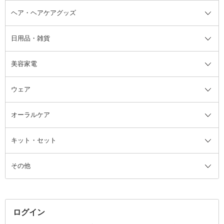
ヘア・ヘアケアグッズ
コットン・綿棒
ボディケアグッズ全て
あぶらとり紙
ボディ・バスグッズ
日用品・雑貨
洗顔グッズ
マッサージ・ボディケアグッズ
ヘア・ヘアケアグッズ全て
ビューラー
アイケアグッズ
ヘアブラシ
美容家電
ブラシ・チップ
かかと・角質ケアグッズ
ヘアゴム
日用品・雑貨全て
二重まぶた用アイテム
エクササイズ器具・グッズ
ヘアピン・ヘアクリップ
洗剤
ウェア
ツィザー・毛抜き
絆創膏
ヘアバンド
柔軟剤
美容家電全て
眉・鼻毛・甘皮はさみ
その他ボディケアグッズ
ヘアカーラー
サニタリー・生理用品
フェイスケア美容家電
ルームフレグランス・ディフュー
オーラルケア
カミソリ
ヘッドマッサージブラシ
ボディケア美容家電
ウェア全て
角栓抜き
その他ヘア・ヘアケアグッズ
エッセンシャルオイル
ヘアケアスタイリング美容家電
インナー
ザー
ファンデーション・パウダーケー
キット・セット
アロマキャンドル
その他美容家電
レッグウェア
オーラルケア全て
化粧ポーチ・メイクボックス
お香・インセンス
その他ウェア
歯磨き粉
ス
その他
ミラー・鏡
消臭剤・芳香剤
歯ブラシ
キット・セット全て
詰替容器・アトマイザー
ファブリックミスト
デンタルフロス
スキンケアキット
その他メイクアップ・ケアグッズ
マスク・ティッシュ
マウスウォッシュ・スプレー
ベースメイクキット
その他全て
その他日用品・雑貨
口臭清涼・ケア剤
メイクアップキット
その他
ログイン
その他オーラルケア
ボディケアキット
ヘアケアキット