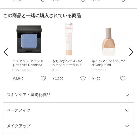
この商品と一緒に購入されている商品
Previous
Next
Vハ
ニュアンス アイシャ
もちみずベース / 02
ネイルマイン / 36(Pea
W
 SP
ドウ / d16 Rashinban
ベージュコーラル / 25
rl Gold) / 9mL
&パ
01ラ
(羅針盤) / 2g
g
g
OSAJI (おさじ)
キス
デュカート
メ
g
お気に入り
お気に入り
お気に入り
￥2,640
￥1,650
￥495
￥1
スキンケア・基礎化粧品
ベースメイク
スキンケア・基礎化粧品全て
クレンジング
メイクアップ
洗顔料
ベースメイク全て
化粧水
化粧下地・コントロールカラー