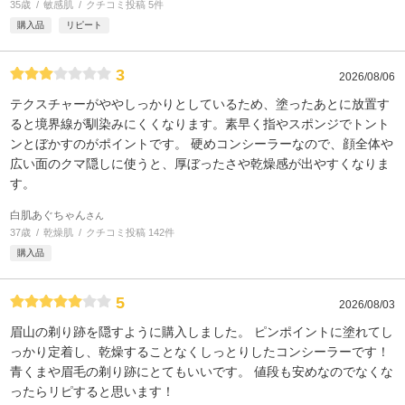
35歳
敏感肌
クチコミ投稿 5件
購入品
リピート
3
2026/08/06
テクスチャーがややしっかりとしているため、塗ったあとに放置す
ると境界線が馴染みにくくなります。素早く指やスポンジでトント
ンとぼかすのがポイントです。 硬めコンシーラーなので、顔全体や
広い面のクマ隠しに使うと、厚ぼったさや乾燥感が出やすくなりま
す。
白肌あぐちゃん
さん
37歳
乾燥肌
クチコミ投稿 142件
購入品
5
2026/08/03
眉山の剃り跡を隠すように購入しました。 ピンポイントに塗れてし
っかり定着し、乾燥することなくしっとりしたコンシーラーです！
青くまや眉毛の剃り跡にとてもいいです。 値段も安めなのでなくな
ったらリピすると思います！