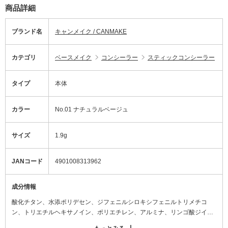
商品詳細
ブランド名
キャンメイク / CANMAKE
カテゴリ
ベースメイク
コンシーラー
スティックコンシーラー
タイプ
本体
カラー
No.01 ナチュラルベージュ
サイズ
1.9g
JANコード
4901008313962
成分情報
酸化チタン、水添ポリデセン、ジフェニルシロキシフェニルトリメチコ
ン、トリエチルヘキサノイン、ポリエチレン、アルミナ、リンゴ酸ジイソ
ステアリル、セスキイソステアリン酸ソルビタン、マイカ、水酸化Al、ラ