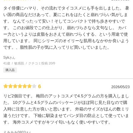
タイ俳優にハマり、その流れでタイコスメにも手を出しました。 暑
い国の商品なだけあって、夏にこれをはたくと崩れづらい気がしま
す。 なんてったって安い！そしてコンパクトで持ち歩きやすいで
す。 このお値段でこの仕上がり、崩れづらさなら文句なし。 カバ
ー力というよりは皮脂をおさえて崩れづらくする、という用途で使
用しています。 同じシリーズのオイリーな肌用もなかやか良いよう
です。、脂性肌の子が気に入ってリピ買いしていました。
Syk
さん
41歳
敏感肌
クチコミ投稿 20件
購入品
6
2026/05/23
リピ2個目です。 梅田のアットコスメで4.5グラムの方を購入しまし
た。 10グラムと4.5グラムのパッケージがほぼ同じ見た目なので購
入時に注意した方が良いと思います。 外箱のサイズがほんの数ミリ
違うだけです。 下瞼に馴染ませてパンダ目の防止として使っていま
す。 海外コスメですがキツイ匂いもなく使いやすいです。
えみみみ0803
さん