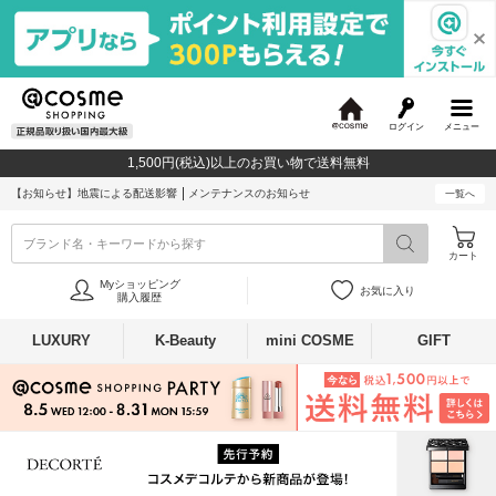
ログイン
メニュー
@
c
1,500円(税込)以上のお買い物で送料無料
o
s
【お知らせ】
地震による配送影響
メンテナンスのお知らせ
一覧へ
m
e
ブランド名・キーワードから探す
カート
Myショッピング
お気に入り
購入履歴
LUXURY
K-Beauty
mini COSME
GIFT