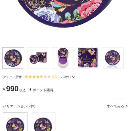
4.9
クチコミ評価
（
228
件）
990
¥
9
ポイント獲得
税込
バリエーション
(2件)
すべてみる