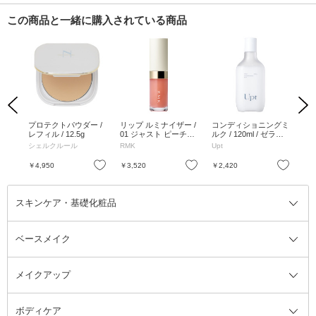
この商品と一緒に購入されている商品
Previous
Next
キー
プロテクトパウダー /
リップ ルミナイザー /
コンディショニングミ
バ
ティ
レフィル / 12.5g
01 ジャスト ピーチィ
ルク / 120ml / ゼラニ
15
ール
/ 3.6g
ウム&イランイランの
イ
シェルクルール
RMK
Upt
Upt
香り
お気に入り
お気に入り
お気に入り
￥4,950
￥3,520
￥2,420
￥2
スキンケア・基礎化粧品
ベースメイク
スキンケア・基礎化粧品全て
クレンジング
メイクアップ
洗顔料
ベースメイク全て
化粧水
化粧下地・コントロールカラー
ボディケア
美容液
BBクリーム
メイクアップ全て
乳液
CCクリーム
マスカラ・マスカラ下地