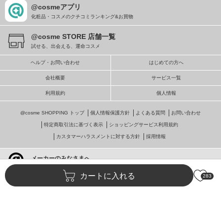
@cosmeアプリ
化粧品・コスメのクチコミランキング&お買物
@cosme STORE 店舗一覧
試せる、出会える、運命コスメ
ヘルプ・お問い合わせ
はじめての方へ
会社概要
サービス一覧
利用規約
個人情報
@cosme SHOPPING トップ
個人情報保護方針
よくある質問
お問い合わせ
特定商取引法に基づく表示
ショッピングサービス利用規約
カスタマーハラスメントに対する方針
採用情報
メーカーのみなさまへ
@cosmeへの掲載・ビジネス活用
カートに入れる
283
© istyle retail Inc.