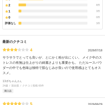
2
8件
1
3件
0
0件
評価なし
3件
最新のクチコミ
4
2026/07/18
サラサラでとっても良いが、とにかく粉が出にくい。 メイク中のス
トレスの有無は仕上がりの綺麗さよりも重要かも。 ただルースパウ
ダーの中でも色味は独特で肌なじみが良いので使用感はとてもオス
スメ。
13ボちゃん
さん
24歳
混合肌
クチコミ投稿 65件
購入品
5
2026/06/29