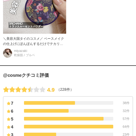
＼美容大国タイのコスメ／ ベースメイク
の仕上げにぽんぽんするだけでテカリも
毛穴もさよなら出来ちゃうフェイスパウ
miyazaki
ダー！ 時間が経っても崩れ
乾燥肌 / ブルベ
@cosmeクチコミ評価
4.9
（228件）
7
38件
6
32件
5
57件
4
64件
3
23件