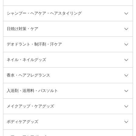
ボディソープ・ハンドソープ・石
シャンプー・ヘアケア・ヘアスタイリング
オールインワン化粧品
コンシーラー
まつげ美容液
ボディケア全て
フェイスクリーム
ファンデーション
つけまつげ
けん
シャンプー・ヘアケア・ヘアスタ
日焼け対策・ケア
フェイスオイル・バーム
フェイスパウダー
アイシャドウ
ボディケア
化粧液
その他ベースメイク
アイシャドウベース
ハンドケア
シャンプー・コンディショナー
イリング全て
デオドラント・制汗剤・汗ケア
ブースター・導入液
アイブロウ・眉マスカラ
レッグ・フットケア
洗い流さないトリートメント
日焼け対策・ケア全て
シートパック・マスク
アイライナー
ネック・デコルテケア
ヘアパック・ヘアマスク
日焼け止め
デオドラント・制汗剤・汗ケア全
ボディ用デオドラント・制汗剤・
ネイル・ネイルグッズ
洗い流すパック・マスク
チーク
バストケア
ヘアスタイリング剤
サンオイル・タンニング
アイクリーム・アイケア
口紅・リップグロス
ヒップケア
ヘアカラー・カラーリング
アフターサンケア
て
汗ケア
フット用デオドラント・制汗剤・
香水・ヘアフレグランス
リップクリーム・リップケア
ハイライト・シェーディング
ネイルケア
頭皮ケア・育毛剤
その他日焼け対策・UVケア
ネイル・ネイルグッズ全て
ゴマージュ・ピーリング
その他メイクアップ
ネイルケアグッズ
パーマ液
マニキュア
汗ケア
その他シャンプー・ヘアケア・ヘ
入浴剤・浴用料・バスソルト
顔用マッサージ料
脱毛・除毛ケア
ジェルネイル
香水・ヘアフレグランス全て
その他スキンケア
その他ボディケア
ネイルアートグッズ
香水
アスタイリング
メイクアップ・ケアグッズ
リムーバー・除光液
フレグランスミスト
入浴剤・浴用料・バスソルト全て
ヘアフレグランス
入浴剤・浴用料
ボディケアグッズ
その他香水・ヘアフレグランス
バスソルト
メイクアップ・ケアグッズ全て
パフ・スポンジ