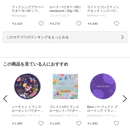
ー
フィクシングブラーパ
ルース パウダー / 00 t
ライトリフレクティン
ラ
 ク
ウダー N / 04 ソフト
ranslucent / 20g / 00 tr
グセッティングパウダ
グ
 ハー
クリア / 13g / 04 ソフ
anslucent / 20g
ー プレスト N / 5894
ー 
Wonjungyo
コスメデコルテ
NARS(ナーズ)
NA
 /
トクリア / 13g
CRYSTAL / 5894 CRY
24
STAL
/ 0
お気に入り
お気に入り
お気に入り
￥2,420
￥6,270
￥6,490
￥3
このカテゴリのランキングをもっとみる
この商品を見ている人におすすめ
Previous
Next
セッ
シーチャン トランス
プレストUVトランス
Bare パーフェクト グ
ラ
ット
ルーセントパウダー
ルーセントパウダー /
ローイング トランス
グ
大 / 10g
4.5g
ルーセントパウダー /
ー 
Srichand(シーチャン)
Srichand(シーチャン)
Srichand(シーチャン)
NA
本体 / 10g
11g
お気に入り
お気に入り
お気に入り
￥1,980
￥1,045
￥1,980
￥6