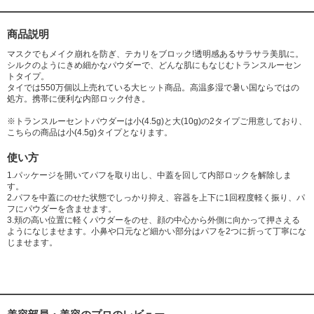
商品説明
マスクでもメイク崩れを防ぎ、テカリをブロック!透明感あるサラサラ美肌に。
シルクのようにきめ細かなパウダーで、どんな肌にもなじむトランスルーセン
トタイプ。
タイでは550万個以上売れている大ヒット商品。高温多湿で暑い国ならではの
処方。携帯に便利な内部ロック付き。
※トランスルーセントパウダーは小(4.5g)と大(10g)の2タイプご用意しており、
こちらの商品は小(4.5g)タイプとなります。
使い方
1.パッケージを開いてパフを取り出し、中蓋を回して内部ロックを解除しま
す。
2.パフを中蓋にのせた状態でしっかり抑え、容器を上下に1回程度軽く振り、パ
フにパウダーを含ませます。
3.頬の高い位置に軽くパウダーをのせ、顔の中心から外側に向かって押さえる
ようになじませます。小鼻や口元など細かい部分はパフを2つに折って丁寧にな
じませます。