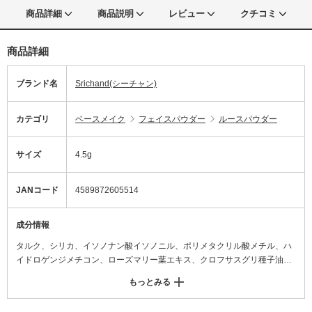
商品詳細
商品説明
レビュー
クチコミ
商品詳細
ブランド名
Srichand(シーチャン)
カテゴリ
ベースメイク
フェイスパウダー
ルースパウダー
サイズ
4.5g
JANコード
4589872605514
成分情報
タルク、シリカ、イソノナン酸イソノニル、ポリメタクリル酸メチル、ハ
イドロゲンジメチコン、ローズマリー葉エキス、クロフサスグリ種子油、
ヒマワリ種子油不けん化物、ヒマワリ種子油、フウセンカズラ花/葉/つるエ
もっとみる
キス、ラウロイルリシン、デシレングリコール、含水シリカ、トコフェロ
ール、ステアリン酸Mg、フェノキシエタノール、酸化鉄、硫酸Ba、黄4