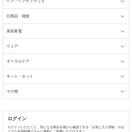
ヘア・ヘアケアグッズ
コットン・綿棒
ボディケアグッズ全て
あぶらとり紙
ボディ・バスグッズ
日用品・雑貨
洗顔グッズ
マッサージ・ボディケアグッズ
ヘア・ヘアケアグッズ全て
ビューラー
アイケアグッズ
ヘアブラシ
美容家電
ブラシ・チップ
かかと・角質ケアグッズ
ヘアゴム
日用品・雑貨全て
二重まぶた用アイテム
エクササイズ器具・グッズ
ヘアピン・ヘアクリップ
洗剤
ウェア
ツィザー・毛抜き
絆創膏
ヘアバンド
柔軟剤
美容家電全て
眉・鼻毛・甘皮はさみ
その他ボディケアグッズ
ヘアカーラー
サニタリー・生理用品
フェイスケア美容家電
ルームフレグランス・ディフュー
オーラルケア
カミソリ
ヘッドマッサージブラシ
ボディケア美容家電
ウェア全て
角栓抜き
その他ヘア・ヘアケアグッズ
エッセンシャルオイル
ヘアケアスタイリング美容家電
インナー
ザー
ファンデーション・パウダーケー
キット・セット
アロマキャンドル
その他美容家電
レッグウェア
オーラルケア全て
化粧ポーチ・メイクボックス
お香・インセンス
その他ウェア
歯磨き粉
ス
その他
ミラー・鏡
消臭剤・芳香剤
歯ブラシ
キット・セット全て
詰替容器・アトマイザー
ファブリックミスト
デンタルフロス
スキンケアキット
その他メイクアップ・ケアグッズ
マスク・ティッシュ
マウスウォッシュ・スプレー
ベースメイクキット
その他全て
その他日用品・雑貨
口臭清涼・ケア剤
メイクアップキット
その他
ログイン
その他オーラルケア
ボディケアキット
ヘアケアキット
ログインいただくと、気になる商品を後から確認できる「お気に入り登録」やお
トクな会員特典でさらに便利にご利用いただけます！