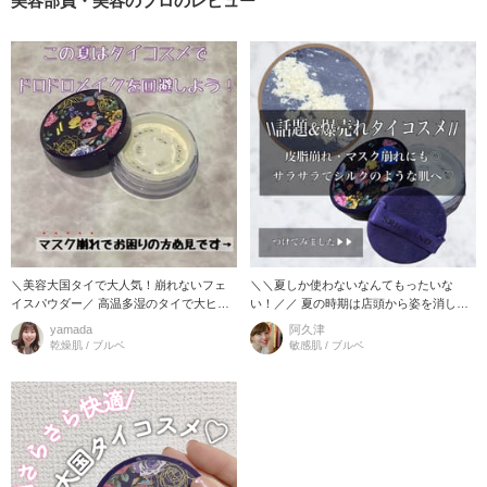
美容部員・美容のプロのレビュー
＼美容大国タイで大人気！崩れないフェ
＼＼夏しか使わないなんてもったいな
イスパウダー／ 高温多湿のタイで大ヒッ
い！／／ 夏の時期は店頭から姿を消して
トの国民的フェイスパウダー。 皮脂や湿
しまったこちらのフェイスパウダー！ 少
yamada
阿久津
気に強い処方で、崩れ知ら
し黄味がかったサラサラなパウ
乾燥肌 / ブルベ
敏感肌 / ブルベ