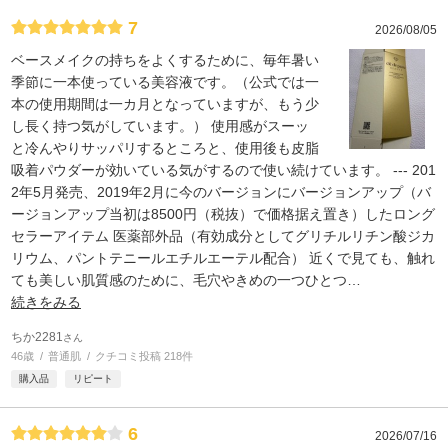
7
2026/08/05
ベースメイクの持ちをよくするために、毎年暑い
季節に一本使っている美容液です。（公式では一
本の使用期間は一カ月となっていますが、もう少
し長く持つ気がしています。） 使用感がスーッ
と冷んやりサッパリするところと、使用後も皮脂
吸着パウダーが効いている気がするので使い続けています。 --- 201
2年5月発売、2019年2月に今のバージョンにバージョンアップ（バ
ージョンアップ当初は8500円（税抜）で価格据え置き）したロング
セラーアイテム 医薬部外品（有効成分としてグリチルリチン酸ジカ
リウム、パントテニールエチルエーテル配合） 近くで見ても、触れ
ても美しい肌質感のために、毛穴やきめの一つひとつ
…
続きをみる
ちか2281
さん
46歳
普通肌
クチコミ投稿 218件
購入品
リピート
6
2026/07/16