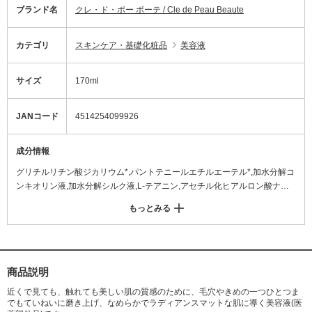
ブランド名
クレ・ド・ポー ボーテ / Cle de Peau Beaute
カテゴリ
スキンケア・基礎化粧品
美容液
サイズ
170ml
JANコード
4514254099926
成分情報
グリチルリチン酸ジカリウム*,パントテニールエチルエーテル*,加水分解コ
ンキオリン液,加水分解シルク液,L-テアニン,アセチル化ヒアルロン酸ナト
リウム,コハク酸,シソエキス(1),オトギリソウエキス,精製水,エタノール,ト
もっとみる
リメチルグリシン,濃グリセリン,ジプロピレングリコール,ポリオキシエチ
レン(14)ポリオキシプロピレン(7)ジメチルエーテル,セルロース末,トレハ
ロース,ジグリセリン,ポリオキシエチレン(17)ポリオキシプロピレン(4)ジ
メチルエーテル,コハク酸二ナトリウム,ベントナイト,ポリオキシエチレン
ポリオキシプロピレンデシルテトラデシルエーテル,塩化ナトリウム,エデト
商品説明
酸三ナトリウム,グリシルグリシン,1,3-ブチレングリコール,ポリオキシエチ
近くで見ても、触れても美しい肌の質感のために、毛穴やきめの一つひとつま
レンフィトステロール,L-セリン,l-メントール,ピロ亜硫酸ナトリウム,セイヨ
でもていねいに磨き上げ、なめらかでラディアンスマットな肌に導く美容液(医
ウサンザシエキス,キシリット,イザヨイバラエキス,ヨクイニンエキス,カモ