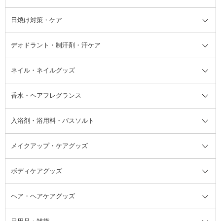
シャンプー・ヘアケア・ヘアスタ
日焼け対策・ケア
フェイスオイル・バーム
フェイスパウダー
アイシャドウ
ボディケア
化粧液
その他ベースメイク
アイシャドウベース
ハンドケア
シャンプー・コンディショナー
イリング全て
デオドラント・制汗剤・汗ケア
ブースター・導入液
アイブロウ・眉マスカラ
レッグ・フットケア
洗い流さないトリートメント
日焼け対策・ケア全て
シートパック・マスク
アイライナー
ネック・デコルテケア
ヘアパック・ヘアマスク
日焼け止め
デオドラント・制汗剤・汗ケア全
ボディ用デオドラント・制汗剤・
ネイル・ネイルグッズ
洗い流すパック・マスク
チーク
バストケア
ヘアスタイリング剤
サンオイル・タンニング
アイクリーム・アイケア
口紅・リップグロス
ヒップケア
ヘアカラー・カラーリング
アフターサンケア
て
汗ケア
フット用デオドラント・制汗剤・
香水・ヘアフレグランス
リップクリーム・リップケア
ハイライト・シェーディング
ネイルケア
頭皮ケア・育毛剤
その他日焼け対策・UVケア
ネイル・ネイルグッズ全て
ゴマージュ・ピーリング
その他メイクアップ
ネイルケアグッズ
パーマ液
マニキュア
汗ケア
その他シャンプー・ヘアケア・ヘ
入浴剤・浴用料・バスソルト
顔用マッサージ料
脱毛・除毛ケア
ジェルネイル
香水・ヘアフレグランス全て
その他スキンケア
その他ボディケア
ネイルアートグッズ
香水
アスタイリング
メイクアップ・ケアグッズ
リムーバー・除光液
フレグランスミスト
入浴剤・浴用料・バスソルト全て
ヘアフレグランス
入浴剤・浴用料
ボディケアグッズ
その他香水・ヘアフレグランス
バスソルト
メイクアップ・ケアグッズ全て
パフ・スポンジ
ヘア・ヘアケアグッズ
コットン・綿棒
ボディケアグッズ全て
あぶらとり紙
ボディ・バスグッズ