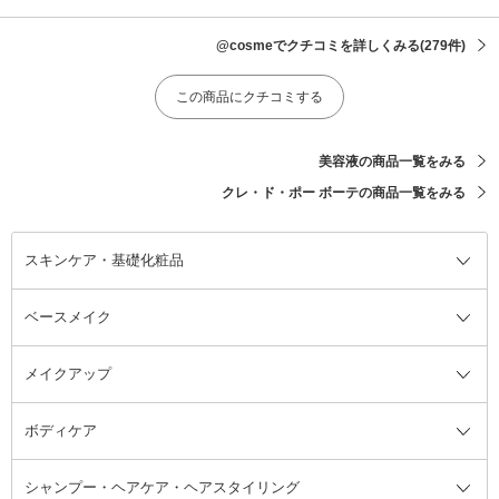
@cosmeでクチコミを詳しくみる
(279件)
この商品にクチコミする
美容液の商品一覧をみる
クレ・ド・ポー ボーテの商品一覧をみる
スキンケア・基礎化粧品
ベースメイク
スキンケア・基礎化粧品全て
クレンジング
メイクアップ
洗顔料
ベースメイク全て
化粧水
化粧下地・コントロールカラー
ボディケア
美容液
BBクリーム
メイクアップ全て
乳液
CCクリーム
マスカラ・マスカラ下地
ボディソープ・ハンドソープ・石
シャンプー・ヘアケア・ヘアスタイリング
オールインワン化粧品
コンシーラー
まつげ美容液
ボディケア全て
フェイスクリーム
ファンデーション
つけまつげ
けん