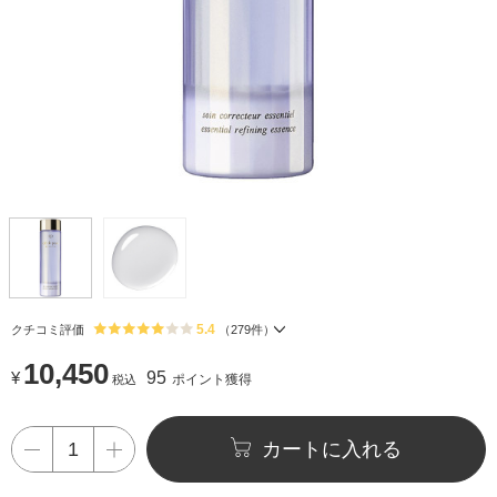
5.4
クチコミ評価
（
279
件）
10,450
¥
95
ポイント獲得
税込
カートに入れる