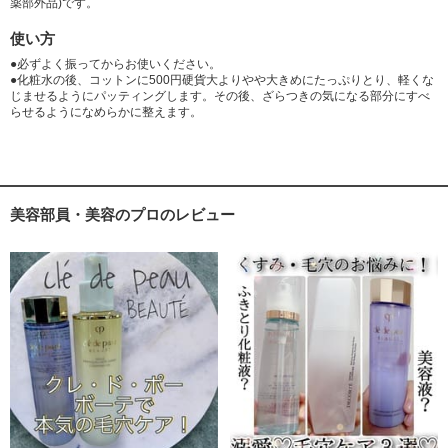
薬部外品)です。
ミラエキス(1),ボタンエキス,2-メタクリロイルオキシエチルホスホリルコ
使い方
リン・メタクリル酸ブチル共重合体液,サイコエキスBS,パラオキシ安息香
酸エステル,フェノキシエタノール,香料 *は「有効成分」無表示は「そ
●必ずよく振ってからお使いください。
の他の成分」
●化粧水の後、コットンに500円硬貨大よりやや大きめにたっぷりとり、軽くな
じませるようにパッティングします。その後、ざらつきの気になる部分にすべ
らせるようになめらかに整えます。
※商品の改良や表示方法の変更などにより、実際の成分と一部異なる場合
があります。
美容部員・美容のプロのレビュー