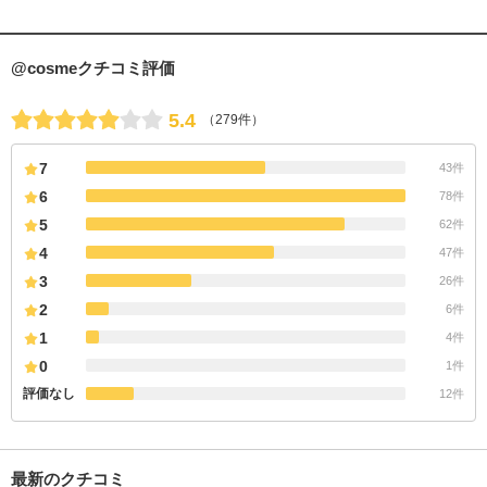
@cosmeクチコミ評価
5.4
（279件）
7
43件
6
78件
5
62件
4
47件
3
26件
2
6件
1
4件
0
1件
評価なし
12件
最新のクチコミ