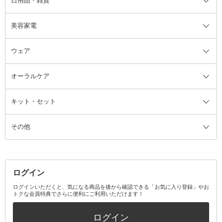
日用品・雑貨
洗顔グッズ
マッサージ・ボディケアグッズ
ヘア・ヘアケアグッズ全て
ビューラー
アイケアグッズ
ヘアブラシ
美容家電
ブラシ・チップ
かかと・角質ケアグッズ
ヘアゴム
日用品・雑貨全て
二重まぶた用アイテム
エクササイズ器具・グッズ
ヘアピン・ヘアクリップ
洗剤
ウェア
ツィザー・毛抜き
絆創膏
ヘアバンド
柔軟剤
美容家電全て
眉・鼻毛・甘皮はさみ
その他ボディケアグッズ
ヘアカーラー
サニタリー・生理用品
フェイスケア美容家電
ルームフレグランス・ディフュー
オーラルケア
カミソリ
ヘッドマッサージブラシ
ボディケア美容家電
ウェア全て
角栓抜き
その他ヘア・ヘアケアグッズ
エッセンシャルオイル
ヘアケアスタイリング美容家電
インナー
ザー
ファンデーション・パウダーケー
キット・セット
アロマキャンドル
その他美容家電
レッグウェア
オーラルケア全て
化粧ポーチ・メイクボックス
お香・インセンス
その他ウェア
歯磨き粉
ス
その他
ミラー・鏡
消臭剤・芳香剤
歯ブラシ
キット・セット全て
詰替容器・アトマイザー
ファブリックミスト
デンタルフロス
スキンケアキット
その他メイクアップ・ケアグッズ
マスク・ティッシュ
マウスウォッシュ・スプレー
ベースメイクキット
その他全て
その他日用品・雑貨
口臭清涼・ケア剤
メイクアップキット
その他
ログイン
その他オーラルケア
ボディケアキット
ヘアケアキット
ログインいただくと、気になる商品を後から確認できる「お気に入り登録」やお
トクな会員特典でさらに便利にご利用いただけます！
その他キット・セット
ログイン