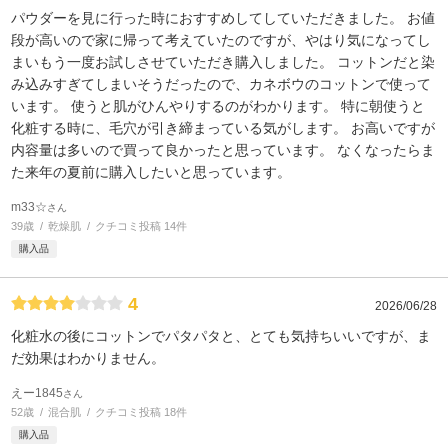
パウダーを見に行った時におすすめしてしていただきました。 お値
段が高いので家に帰って考えていたのですが、やはり気になってし
まいもう一度お試しさせていただき購入しました。 コットンだと染
み込みすぎてしまいそうだったので、カネボウのコットンで使って
います。 使うと肌がひんやりするのがわかります。 特に朝使うと
化粧する時に、毛穴が引き締まっている気がします。 お高いですが
内容量は多いので買って良かったと思っています。 なくなったらま
た来年の夏前に購入したいと思っています。
m33☆
さん
39歳
乾燥肌
クチコミ投稿 14件
購入品
4
2026/06/28
化粧水の後にコットンでパタパタと、とても気持ちいいですが、ま
だ効果はわかりません。
えー1845
さん
52歳
混合肌
クチコミ投稿 18件
購入品