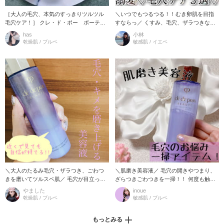
［大人の毛穴、本気のすっきりツルツル
＼いつでもつるつる！！むき卵肌を目指
毛穴ケア！］ クレ・ド・ポー ボーテ
すならっ／ くすみ、毛穴、ザラつきなど
［ユイルデマキアントヴィサージュ］ 厳
が気になる時に、お手持ちのアイテムに
has
小林
選した3種のボタニカルオイルを
プラスするだけ！！ オススメの
乾燥肌 / ブルベ
敏感肌 / イエベ
＼大人のたるみ毛穴・ザラつき、ごわつ
＼肌磨き美容液／ 毛穴の開きやつまり、
きを磨いてツルスベ肌／ 毛穴が目立った
ざらつきごわつきを一掃！！ 何度も触り
りザラつき、季節の変わり目のごわつき
たくなる ツルツル肌になります！ ▽使い
やました
inoue
が気になった時に 化粧水の後
方はこちら▽ (1
乾燥肌 / ブルベ
敏感肌 / ブルベ
もっとみる