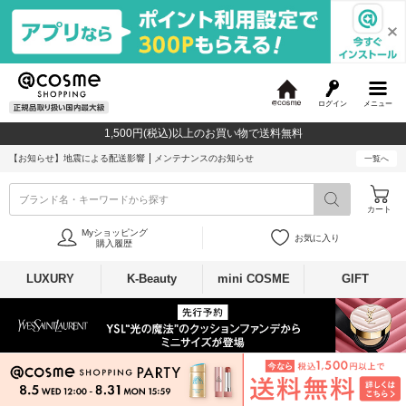
ログイン
メニュー
@
c
1,500円(税込)以上のお買い物で送料無料
o
s
【お知らせ】
地震による配送影響
メンテナンスのお知らせ
一覧へ
m
e
ブランド名・キーワードから探す
カート
Myショッピング
お気に入り
購入履歴
LUXURY
K-Beauty
mini COSME
GIFT