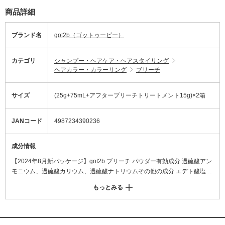
商品詳細
ブランド名
got2b（ゴットゥービー）
カテゴリ
シャンプー・ヘアケア・ヘアスタイリング
ヘアカラー・カラーリング
ブリーチ
サイズ
(25g+75mL+アフターブリーチトリートメント15g)×2箱
JANコード
4987234390236
成分情報
【2024年8月新パッケージ】got2b ブリーチ パウダー有効成分:過硫酸アン
モニウム、過硫酸カリウム、過硫酸ナトリウムその他の成分:エデト酸塩、
グンジョウ、ケイ酸Na、重質炭酸Mg、ヒドロキシエチルセルロース、無
もっとみる
水ケイ酸、無水メタケイ酸Na、流動パラフィンデベロパー Ja有効成分:過
酸化水素水その他の成分:コハク酸、酒石酸、ヤシ油脂肪酸アミドプロピル
ベタイン液 、POEセトステアリルエーテル、親油型モノステアリン酸グリ
セリル、PG、流動パラフィン、塩酸リジン、アルギニン、フェノキシエタ