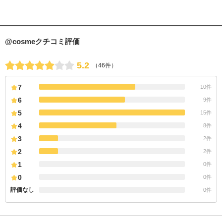
@cosmeクチコミ評価
5.2
（46件）
7
10件
6
9件
5
15件
4
8件
3
2件
2
2件
1
0件
0
0件
評価なし
0件