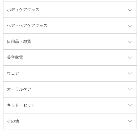
ボディケアグッズ
その他香水・ヘアフレグランス
バスソルト
メイクアップ・ケアグッズ全て
パフ・スポンジ
ヘア・ヘアケアグッズ
コットン・綿棒
ボディケアグッズ全て
あぶらとり紙
ボディ・バスグッズ
日用品・雑貨
洗顔グッズ
マッサージ・ボディケアグッズ
ヘア・ヘアケアグッズ全て
ビューラー
アイケアグッズ
ヘアブラシ
美容家電
ブラシ・チップ
かかと・角質ケアグッズ
ヘアゴム
日用品・雑貨全て
二重まぶた用アイテム
エクササイズ器具・グッズ
ヘアピン・ヘアクリップ
洗剤
ウェア
ツィザー・毛抜き
絆創膏
ヘアバンド
柔軟剤
美容家電全て
眉・鼻毛・甘皮はさみ
その他ボディケアグッズ
ヘアカーラー
サニタリー・生理用品
フェイスケア美容家電
ルームフレグランス・ディフュー
オーラルケア
カミソリ
ヘッドマッサージブラシ
ボディケア美容家電
ウェア全て
角栓抜き
その他ヘア・ヘアケアグッズ
エッセンシャルオイル
ヘアケアスタイリング美容家電
インナー
ザー
ファンデーション・パウダーケー
キット・セット
アロマキャンドル
その他美容家電
レッグウェア
オーラルケア全て
化粧ポーチ・メイクボックス
お香・インセンス
その他ウェア
歯磨き粉
ス
その他
ミラー・鏡
消臭剤・芳香剤
歯ブラシ
キット・セット全て
詰替容器・アトマイザー
ファブリックミスト
デンタルフロス
スキンケアキット
その他メイクアップ・ケアグッズ
マスク・ティッシュ
マウスウォッシュ・スプレー
ベースメイクキット
その他全て
その他日用品・雑貨
口臭清涼・ケア剤
メイクアップキット
その他