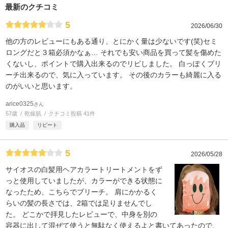
最新のクチコミ
5
2026/06/30
他の方のレビューにもある通り、とにかく量は少ないです(笑)セミ
ロングだと３箱必須かなぁ… それでも安い商品を買って髪を傷めた
くないし、ポイントで購入出来るのでリピしました。 白っぽくブリ
ーチ出来るので、気に入っています。 その後のカラーも綺麗に入る
のがいいと思います。
arice0325
さん
57歳
乾燥肌
クチコミ投稿 41件
購入品
リピート
5
2026/05/28
サイオスの白髪用ヘアカラートリートメントをず
っと使用していましたが、カラーができる状態に
なったため、こちらでブリーチ。 肩にかかるく
らいの髪の長さでは、2箱では足りませんでし
た。 どこかで拝見したレビューで、中身を別の
容器に出して混ぜて使うと無駄なく使えるよと書いてあったので、