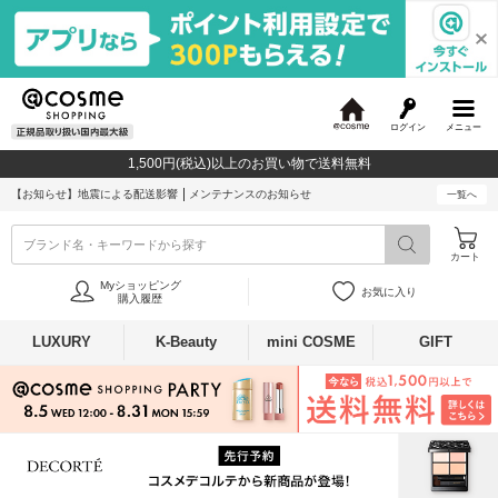
ログイン
メニュー
@
c
1,500円(税込)以上のお買い物で送料無料
o
s
【お知らせ】
地震による配送影響
メンテナンスのお知らせ
一覧へ
m
e
ブランド名・キーワードから探す
カート
Myショッピング
お気に入り
購入履歴
LUXURY
K-Beauty
mini COSME
GIFT