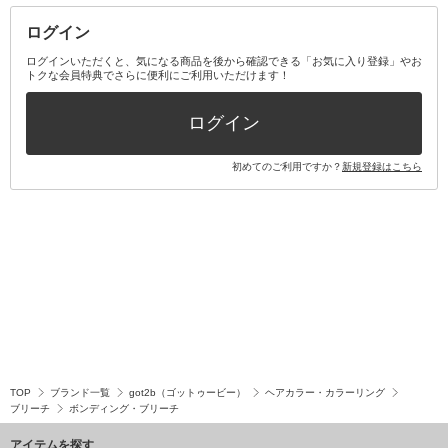
ログイン
その他オーラルケア
ボディケアキット
ヘアケアキット
ログインいただくと、気になる商品を後から確認できる「お気に入り登録」やお
トクな会員特典でさらに便利にご利用いただけます！
その他キット・セット
ログイン
初めてのご利用ですか？
新規登録はこちら
TOP
ブランド一覧
got2b（ゴットゥービー）
ヘアカラー・カラーリング
ブリーチ
ボンディング・ブリーチ
アイテムを探す