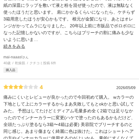
紙の深皿にラップを敷いて液と粉を混ぜ使ったので、液は無駄なく
使ったほうだと思います。 肩にかかるくらいになったら、ケチらず
3箱用意したほうが安心かもです。 根元が金髪になり、あとはオレ
ンジがかってムラになりました。 20年以上前に市販品でボロボロに
なった記憶しかないのですが、こちらはブリーチの割に痛みも少な
いように思いま
…
続きをみる
mai-naaas!
さん
40歳
乾燥肌
クチコミ投稿 6件
購入品
4
2026/05/09
痛みにくいとレビューが良かったので今回初めて購入。 wカラーの
下地として上にカラーするからまあ失敗してもとokかと思い試して
みた。 予想はしてたけどミディアム毛量多め全く2箱では足りなか
ったのでインナーカラーに変更(ハケで塗ったのもあるかもだけど、
全頭たっぷり塗るなら3箱〜4箱は必要) 美容院でブリーチするのと
同じ感じ。あまり傷まなく綺麗に色は抜けた。これはショートヘア
の方やインナーカラーに使用するのがよいかも。量的にすくなくて