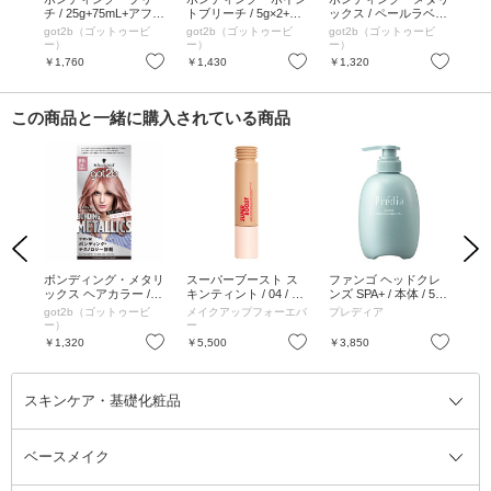
ブル
チ / 25g+75mL+アフタ
トブリーチ / 5g×2+40
ックス / ペールラベン
ック
ーブリーチトリートメ
g+アフターブリーチ
ダー / 55g、110mL、
シ
ビ
got2b（ゴットゥービ
got2b（ゴットゥービ
got2b（ゴットゥービ
go
ント15g
トリートメント15g×2
アフタートリートメン
55g
ー）
ー）
ー）
ー
ト15g
お気に入り
お気に入り
お気に入り
￥1,760
￥1,430
￥1,320
￥1
この商品と一緒に購入されている商品
Previous
Next
 オ
ボンディング・メタリ
スーパーブースト ス
ファンゴ ヘッドクレ
A
00
ックス ヘアカラー /
キンティント / 04 / 30
ンズ SPA+ / 本体 / 500
エッ
シルバーサクラ / 55
ml
g
got2b（ゴットゥービ
メイクアップフォーエバ
プレディア
フ
g、110mL、15g
ー）
ー
お気に入り
お気に入り
お気に入り
￥1,320
￥5,500
￥3,850
￥2
スキンケア・基礎化粧品
ベースメイク
スキンケア・基礎化粧品全て
クレンジング