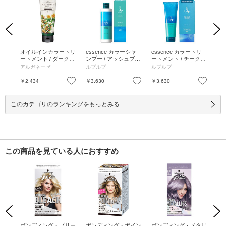
Previous
Next
 /
オイルインカラートリ
essence カラーシャ
essence カラートリ
ナ
 /
ートメント / ダークブ
ンプー / アッシュブラ
ートメント / チークブ
カ
ラチナ
ラウン / 180g / 本体 /
ウン / 240mL / 本体 /
ラウン(ライトブラウ
/ 
アルガネーゼ
ルプルプ
ルプルプ
ブ
0g
ソフトフローラル / ダ
ラベンダー / 360°全方
ン) / 170g / チークブ
g 
ークブラウン / 180g
位泡パックで、ムラな
ラウン(ライトブラウ
ウン
お気に入り
お気に入り
お気に入り
￥2,434
￥3,630
￥3,630
￥3
く白髪が染まる / アッ
ン) / 170g
シュブラウン / 240mL
このカテゴリのランキングをもっとみる
この商品を見ている人におすすめ
Previous
Next
ラー
ボンディング・ブリー
ボンディング・ポイン
ボンディング・メタリ
ボ