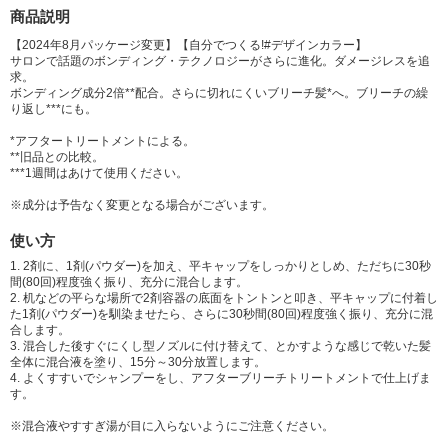
ノール、安息香酸塩、セトステアリルアルコール、ベヘニルアルコール、
商品説明
ヒドロキシエタンジホスホン酸液、ピロリン酸Nagot2b ヘアトリートメン
【2024年8月パッケージ変更】【自分でつくる!#デザインカラー】
ト成分:水、セテアリルアルコール、ジメチコン、炭酸ジカプリリル、ベヘ
サロンで話題のボンディング・テクノロジーがさらに進化。ダメージレスを追
ントリモニウムクロリド、ジステアロイルエチルヒドロキシエチルモニウ
求。
ボンディング成分2倍**配合。さらに切れにくいブリーチ髪*へ。ブリーチの繰
ムメトサルフェート、塩化Mg、ココジモニウムヒドロキシプロピル加水分
り返し***にも。
解ケラチン(羊毛)、加水分解ケラチン(羊毛)、ステアラミドプロピルジメチ
ルアミン、アモジメチコン、ビスアミノPEG/PPG‐41/3アミノエチルPG‐プ
*アフタートリートメントによる。
ロピルジメチコン、クエン酸、乳酸、フェノキシエタノール、イソプロパ
**旧品との比較。
***1週間はあけて使用ください。
ノール、セトリモニウムクロリド、メチルパラベン、ポリクオタニウム‐1
0、トリデセス‐15、トリデセス‐3、香料
※成分は予告なく変更となる場合がございます。
使い方
1. 2剤に、1剤(パウダー)を加え、平キャップをしっかりとしめ、ただちに30秒
間(80回)程度強く振り、充分に混合します。
2. 机などの平らな場所で2剤容器の底面をトントンと叩き、平キャップに付着し
た1剤(パウダー)を馴染ませたら、さらに30秒間(80回)程度強く振り、充分に混
合します。
3. 混合した後すぐにくし型ノズルに付け替えて、とかすような感じで乾いた髪
全体に混合液を塗り、15分～30分放置します。
4. よくすすいでシャンプーをし、アフターブリーチトリートメントで仕上げま
す。
※混合液やすすぎ湯が目に入らないようにご注意ください。