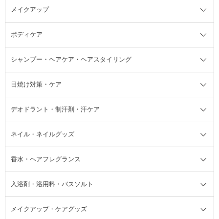
メイクアップ
洗顔料
ベースメイク全て
化粧水
化粧下地・コントロールカラー
ボディケア
美容液
BBクリーム
メイクアップ全て
乳液
CCクリーム
マスカラ・マスカラ下地
ボディソープ・ハンドソープ・石
シャンプー・ヘアケア・ヘアスタイリング
オールインワン化粧品
コンシーラー
まつげ美容液
ボディケア全て
フェイスクリーム
ファンデーション
つけまつげ
けん
シャンプー・ヘアケア・ヘアスタ
日焼け対策・ケア
フェイスオイル・バーム
フェイスパウダー
アイシャドウ
ボディケア
化粧液
その他ベースメイク
アイシャドウベース
ハンドケア
シャンプー・コンディショナー
イリング全て
デオドラント・制汗剤・汗ケア
ブースター・導入液
アイブロウ・眉マスカラ
レッグ・フットケア
洗い流さないトリートメント
日焼け対策・ケア全て
シートパック・マスク
アイライナー
ネック・デコルテケア
ヘアパック・ヘアマスク
日焼け止め
デオドラント・制汗剤・汗ケア全
ボディ用デオドラント・制汗剤・
ネイル・ネイルグッズ
洗い流すパック・マスク
チーク
バストケア
ヘアスタイリング剤
サンオイル・タンニング
アイクリーム・アイケア
口紅・リップグロス
ヒップケア
ヘアカラー・カラーリング
アフターサンケア
て
汗ケア
フット用デオドラント・制汗剤・
香水・ヘアフレグランス
リップクリーム・リップケア
ハイライト・シェーディング
ネイルケア
頭皮ケア・育毛剤
その他日焼け対策・UVケア
ネイル・ネイルグッズ全て
ゴマージュ・ピーリング
その他メイクアップ
ネイルケアグッズ
パーマ液
マニキュア
汗ケア
その他シャンプー・ヘアケア・ヘ
入浴剤・浴用料・バスソルト
顔用マッサージ料
脱毛・除毛ケア
ジェルネイル
香水・ヘアフレグランス全て
その他スキンケア
その他ボディケア
ネイルアートグッズ
香水
アスタイリング
メイクアップ・ケアグッズ
リムーバー・除光液
フレグランスミスト
入浴剤・浴用料・バスソルト全て
ヘアフレグランス
入浴剤・浴用料