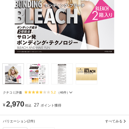
5.2
クチコミ評価
（
46
件）
2,970
¥
27
ポイント獲得
税込
バリエーション
(2件)
すべてみる