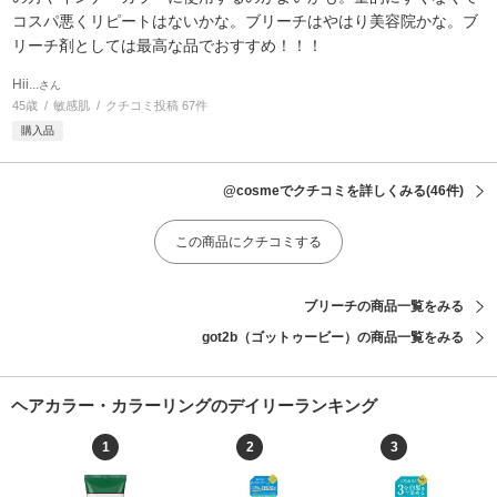
コスパ悪くリピートはないかな。ブリーチはやはり美容院かな。ブ
リーチ剤としては最高な品でおすすめ！！！
Hii...
さん
45歳
敏感肌
クチコミ投稿 67件
購入品
@cosmeでクチコミを詳しくみる
(46件)
この商品にクチコミする
ブリーチの商品一覧をみる
got2b（ゴットゥービー）の商品一覧をみる
ヘアカラー・カラーリングのデイリーランキング
1
2
3