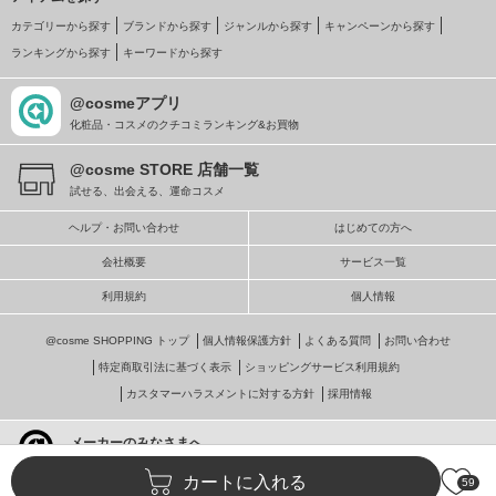
カテゴリーから探す
ブランドから探す
ジャンルから探す
キャンペーンから探す
ランキングから探す
キーワードから探す
@cosmeアプリ
化粧品・コスメのクチコミランキング&お買物
@cosme STORE 店舗一覧
試せる、出会える、運命コスメ
ヘルプ・お問い合わせ
はじめての方へ
会社概要
サービス一覧
利用規約
個人情報
@cosme SHOPPING トップ
個人情報保護方針
よくある質問
お問い合わせ
特定商取引法に基づく表示
ショッピングサービス利用規約
カスタマーハラスメントに対する方針
採用情報
メーカーのみなさまへ
@cosmeへの掲載・ビジネス活用
カートに入れる
59