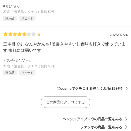
#ちぴ*
さん
27歳
普通肌
クチコミ投稿 50件
購入品
リピート
5
2026/07/24
三本目です なんやかんや1番書きやすいし色味も好きで使っていま
す 擦れには弱いです
ビス子･☆ﾟ:*:ﾟ
さん
31歳
混合肌
クチコミ投稿 58件
購入品
リピート
@cosmeでクチコミを詳しくみる
(198件)
この商品にクチコミする
ペンシルアイブロウの商品一覧をみる
ファシオの商品一覧をみる