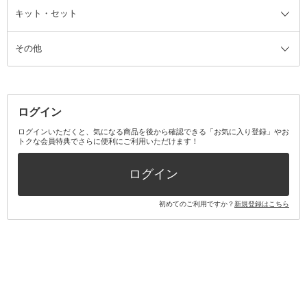
ファンデーション・パウダーケー
キット・セット
アロマキャンドル
その他美容家電
レッグウェア
オーラルケア全て
化粧ポーチ・メイクボックス
お香・インセンス
その他ウェア
歯磨き粉
ス
その他
ミラー・鏡
消臭剤・芳香剤
歯ブラシ
キット・セット全て
詰替容器・アトマイザー
ファブリックミスト
デンタルフロス
スキンケアキット
その他メイクアップ・ケアグッズ
マスク・ティッシュ
マウスウォッシュ・スプレー
ベースメイクキット
その他全て
その他日用品・雑貨
口臭清涼・ケア剤
メイクアップキット
その他
ログイン
その他オーラルケア
ボディケアキット
ヘアケアキット
ログインいただくと、気になる商品を後から確認できる「お気に入り登録」やお
トクな会員特典でさらに便利にご利用いただけます！
その他キット・セット
ログイン
初めてのご利用ですか？
新規登録はこちら