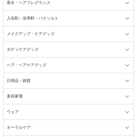
フット用デオドラント・制汗剤・
香水・ヘアフレグランス
リップクリーム・リップケア
ハイライト・シェーディング
ネイルケア
頭皮ケア・育毛剤
その他日焼け対策・UVケア
ネイル・ネイルグッズ全て
ゴマージュ・ピーリング
その他メイクアップ
ネイルケアグッズ
パーマ液
マニキュア
汗ケア
その他シャンプー・ヘアケア・ヘ
入浴剤・浴用料・バスソルト
顔用マッサージ料
脱毛・除毛ケア
ジェルネイル
香水・ヘアフレグランス全て
その他スキンケア
その他ボディケア
ネイルアートグッズ
香水
アスタイリング
メイクアップ・ケアグッズ
リムーバー・除光液
フレグランスミスト
入浴剤・浴用料・バスソルト全て
ヘアフレグランス
入浴剤・浴用料
ボディケアグッズ
その他香水・ヘアフレグランス
バスソルト
メイクアップ・ケアグッズ全て
パフ・スポンジ
ヘア・ヘアケアグッズ
コットン・綿棒
ボディケアグッズ全て
あぶらとり紙
ボディ・バスグッズ
日用品・雑貨
洗顔グッズ
マッサージ・ボディケアグッズ
ヘア・ヘアケアグッズ全て
ビューラー
アイケアグッズ
ヘアブラシ
美容家電
ブラシ・チップ
かかと・角質ケアグッズ
ヘアゴム
日用品・雑貨全て
二重まぶた用アイテム
エクササイズ器具・グッズ
ヘアピン・ヘアクリップ
洗剤
ウェア
ツィザー・毛抜き
絆創膏
ヘアバンド
柔軟剤
美容家電全て
眉・鼻毛・甘皮はさみ
その他ボディケアグッズ
ヘアカーラー
サニタリー・生理用品
フェイスケア美容家電
ルームフレグランス・ディフュー
オーラルケア
カミソリ
ヘッドマッサージブラシ
ボディケア美容家電
ウェア全て
角栓抜き
その他ヘア・ヘアケアグッズ
エッセンシャルオイル
ヘアケアスタイリング美容家電
インナー
ザー