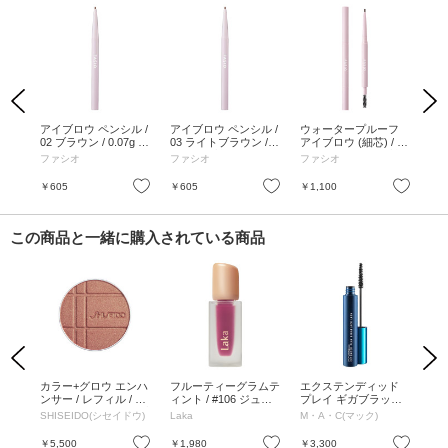
Previous
Next
フ
アイブロウ ペンシル /
アイブロウ ペンシル /
ウォータープルーフ
ペ
く型
02 ブラウン / 0.07g /
03 ライトブラウン / 0.
アイブロウ (細芯) / 01
イブ
ラウ
無香料
07g / 無香料
グレー / 0.1g / 無香料
0.
ファシオ
ファシオ
ファシオ
フ
お気に入り
お気に入り
お気に入り
￥605
￥605
￥1,100
￥1
この商品と一緒に購入されている商品
Previous
Next
トメ
カラー+グロウ エンハ
フルーティーグラムテ
エクステンディッド
衣類
ンサー / レフィル / 03
ィント / #106 ジュー
プレイ ギガブラック
/ 
Gold Amber / 7g / 無香
シー / 4.5g
ラッシュ / Extended P
SHISEIDO(シセイドウ)
Laka
M・A・C(マック)
パ
料
lay Gigablack / 5.7g
お気に入り
お気に入り
お気に入り
￥5,500
￥1,980
￥3,300
￥6