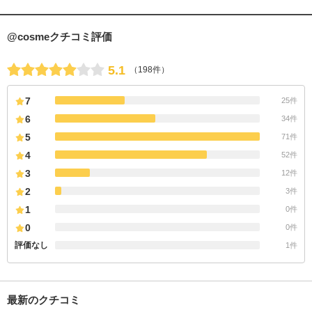
@cosmeクチコミ評価
5.1
（198件）
7
25件
6
34件
5
71件
4
52件
3
12件
2
3件
1
0件
0
0件
評価なし
1件
最新のクチコミ