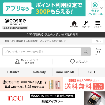
ログイン
メニュー
@
c
1,500円(税込)以上のお買い物で送料無料
o
s
【お知らせ】
地震による配送影響
メンテナンスのお知らせ
一覧へ
m
e
ブランド名・キーワードから探す
カート
Myショッピング
お気に入り
購入履歴
LUXURY
K-Beauty
mini COSME
GIFT