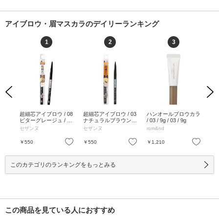
アイブロウ・眉マスカラのデイリーランキング
1
2
3
Previous
Next
カラ
超細芯アイブロウ / 08
超細芯アイブロウ / 03
ハンオールブロウカラ
イ
E /
ビターグレージュ / 0.
ナチュラルブラウン /
/ 03 / 9g / 03 / 9g
ブロ
AUP
02g / 08 ビターグレー
0.02g / 03ナチュラル
1.9g
セザンヌ
セザンヌ
rom&nd
Cel
ジュ / 0.02g
ブラウン / 0.02g
お気に入り
お気に入り
お気に入り
￥550
￥550
￥1,210
￥3
このカテゴリのランキングをもっとみる
この商品を見ている人におすすめ