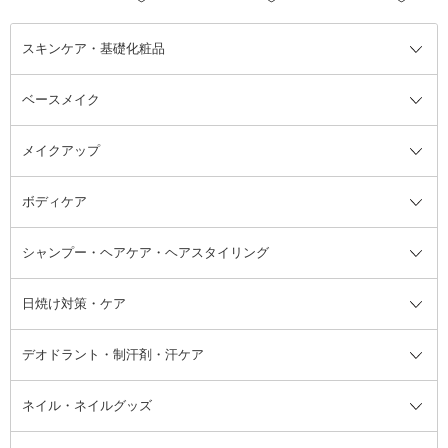
スキンケア・基礎化粧品
ベースメイク
スキンケア・基礎化粧品全て
クレンジング
メイクアップ
洗顔料
ベースメイク全て
化粧水
化粧下地・コントロールカラー
ボディケア
美容液
BBクリーム
メイクアップ全て
乳液
CCクリーム
マスカラ・マスカラ下地
ボディソープ・ハンドソープ・石
シャンプー・ヘアケア・ヘアスタイリング
オールインワン化粧品
コンシーラー
まつげ美容液
ボディケア全て
フェイスクリーム
ファンデーション
つけまつげ
けん
シャンプー・ヘアケア・ヘアスタ
日焼け対策・ケア
フェイスオイル・バーム
フェイスパウダー
アイシャドウ
ボディケア
化粧液
その他ベースメイク
アイシャドウベース
ハンドケア
シャンプー・コンディショナー
イリング全て
デオドラント・制汗剤・汗ケア
ブースター・導入液
アイブロウ・眉マスカラ
レッグ・フットケア
洗い流さないトリートメント
日焼け対策・ケア全て
シートパック・マスク
アイライナー
ネック・デコルテケア
ヘアパック・ヘアマスク
日焼け止め
デオドラント・制汗剤・汗ケア全
ボディ用デオドラント・制汗剤・
ネイル・ネイルグッズ
洗い流すパック・マスク
チーク
バストケア
ヘアスタイリング剤
サンオイル・タンニング
アイクリーム・アイケア
口紅・リップグロス
ヒップケア
ヘアカラー・カラーリング
アフターサンケア
て
汗ケア