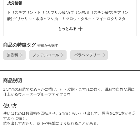
成分情報
トリステアリン・トリ (カプリル酸/カプリン酸/ミリスチン酸/ステアリン
酸) グリセリル・水添ヒマシ油・ミツロウ・タルク・マイクロクリスタリ
ンワックス・窒化ホウ素・合成金雲母・オリーブ果実油・ゴマ種子油・サ
もっとみる
フラワー油・シア脂・トコフェロール・ホホバ種子油・BHT・ (アクリレ
ーツ/アクリル酸ステアリル/メタクリル酸ジメチコン) コポリマー・オレイ
ン酸フィトステリル・スクワラン・ダイマージリノール酸 (フィトステリ
商品の特徴タグ
特徴から探す
ル/イソステアリル/セチル/ステアリル/ベヘニル) ・リンゴ酸ジイソステア
無香料
ノンアルコール
パラベンフリー
リル・ワセリン・水添ポリイソブテン・マイカ・酸化チタン・酸化鉄
商品説明
1.5mmの細芯でなめらかに描け、汗・皮脂・こすれに強く、繊細で自然な眉に
仕上がるウォータープルーフアイブロウ
使い方
使いはじめは数回軸を回転させ、2mmくらいくり出して、眉毛を1本1本かき足
すように描く。
芯を出しすぎたり、落下や衝撃により折れることがある。