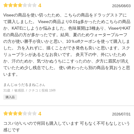
4
2026/08/03
Viseeの商品を使い切ったため、こちらの商品をドラッグストアに
て購入しました。 Viseeの商品より0.01g多かったためこちらの商品
か、KATEにしようか悩みました。色味展開は3種あり、ViseeやKAT
Eの商品の方が多かったです。結局、夏のためウォータープルーフ
の方が使い勝手が良いかと思い、10％offクーポンを使って購入しま
した。 力を入れずに、描くことができ発色も良いと思います。スク
リューブラシがあるとなお良いです。 炎天下の中、外にいたため
か、汗のためか、気づかぬうちにこすったのか、夕方に眉尻が消え
ていたため少し残念でした。 使い終わったら別の商品を買おうと思
います。
まんじゅうだるまねこ
さん
31歳
敏感肌
クチコミ投稿 19件
購入品
4
2026/07/31
コスパがいいので何回も購入しています 可もなく不可もなしという
感じです