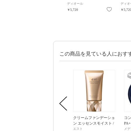
ディオール
ディオ
お気に入り
￥5,720
￥5,72
この商品を見ている人におす
クリームファンデーショ
コン
ン エッセンスモイスト /
PA
SPF25 / PA++ / 本体 / オ
ジュ 
エスト
メデ