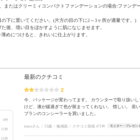
、またはクリーミィコンパクトファンデーションの場合:ファンデ
目の下に置いてください。(片方の目の下に2～3ヶ所が適量です。)
広げた後、境い目をぼかすように肌になじませます。
を薄めにつけると、きれいに仕上がります。
最新のクチコミ
2
今、パッケージが変わってます。 カウンターで取り扱い
けど、液が緩過ぎて色が留まってくれない。 惜しい。 若
ブランのコンシーラーを買いました。
4件
toncoさん
53歳
敏感肌
クチコミ投稿 471件
モニター・プレゼン
12件
25件