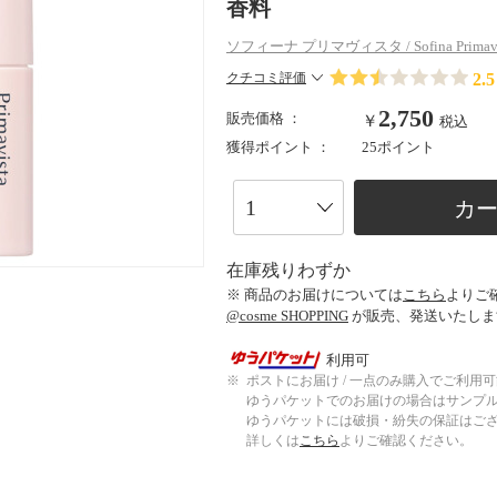
香料
ソフィーナ プリマヴィスタ / Sofina Primavi
2.5
クチコミ評価
2,750
販売価格 ：
￥
税込
獲得ポイント ：
25ポイント
カ
在庫残りわずか
※ 商品のお届けについては
こちら
よりご
@cosme SHOPPING
が販売、発送いたしま
利用可
※
ポストにお届け / 一点のみ購入でご利用
ゆうパケットでのお届けの場合はサンプ
ゆうパケットには破損・紛失の保証はご
詳しくは
こちら
よりご確認ください。