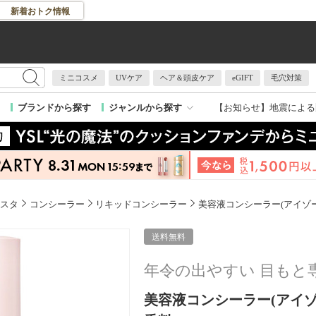
新着おトク情報
ミニコスメ
UVケア
ヘア＆頭皮ケア
eGIFT
毛穴対策
【お知らせ】
地震による
ブランドから探す
ジャンルから探す
ィスタ
コンシーラー
リキッドコンシーラー
美容液コンシーラー(アイゾー
送料無料
年令の出やすい 目もと
美容液コンシーラー(アイゾーン) / 