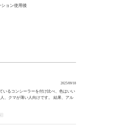
ーション使用後
2025/09/18
しているコンシーラーを付け比べ、色はいい
い人、クマが薄い人向けです。 結果、アル
ト