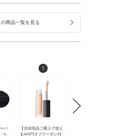
タの商品一覧を見る
5
6
ーパ
【次回現品ご購入で使え
ディオールスキン フォー
ディオ
/ 4…
る400円オフクーポン付…
エヴァー スキン コレク…
エヴァー