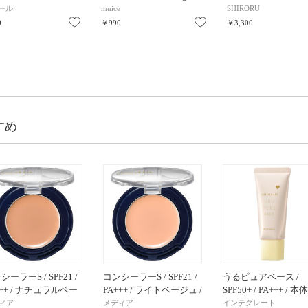
ール
muice
SHIRORU
お気に入り
お気に入り
0
￥990
￥3,300
すめ
シーラーS / SPF21 /
コンシーラーS / SPF21 /
うるピュアベース /
+++ / ナチュラルベー
PA+++ / ライトベージュ /
SPF50+ / PA+++ / 本体
/ 1.7g
1.7g
レモン / 30g / 無香料
ィア
メディア
インテグレート