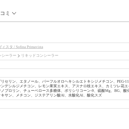
コミ
/ Sofina Primavista
ンシーラー
リキッドコンシーラー
リセリン、エタノール、パーフルオロヘキシルエトキシジメチコン、PEG-1
ウンデシルジメチコン、レモン果実エキス、アスナロ枝エキス、カミツレ花エ
ノプロリン、チューベロース多糖体、ポリシリコーン-9、硫酸Mg、BG、
キサン、メチコン、ジステアリン酸Al、水酸化Al、酸化スズ