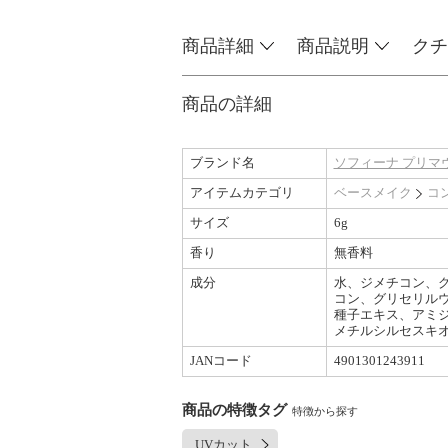
商品詳細
商品説明
クチ
商品の詳細
ブランド名
ソフィーナ プリマヴィスタ 
アイテムカテゴリ
ベースメイク
コ
サイズ
6g
香り
無香料
成分
水、ジメチコン、グ
コン、グリセリル
種子エキス、アミジ
メチルシルセスキオ
JANコード
4901301243911
商品の特徴タグ
特徴から探す
UVカット