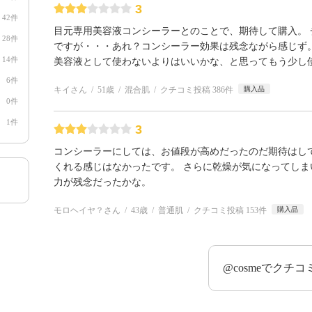
3
42件
目元専用美容液コンシーラーとのことで、期待して購入。
28件
ですが・・・あれ？コンシーラー効果は残念ながら感じず
14件
美容液として使わないよりはいいかな、と思ってもう少し
6件
キイさん
51歳
混合肌
クチコミ投稿 386件
購入品
0件
1件
3
コンシーラーにしては、お値段が高めだったのだ期待はし
くれる感じはなかったです。 さらに乾燥が気になってしま
力が残念だったかな。
モロヘイヤ？さん
43歳
普通肌
クチコミ投稿 153件
購入品
@cosmeでクチ