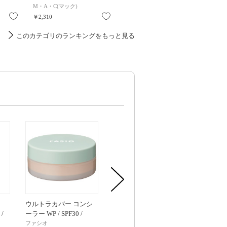
M・A・C(マック)
ディオール
ディオー
お気に入り
お気に入り
お気に入り
￥2,310
￥5,720
￥5,720
このカテゴリのランキングをもっと見る
ウルトラカバー コンシ
ウルトラカバー コンシ
ドラマティ
 /
ーラー WP / SPF30 /
ーラー WP / SPF30 /
ラー / SPF30 
PA+++ / 02 ミディアムベ
PA+++ / 01 ライトベージ
体 / ミディアム 
ファシオ
ファシオ
マキアージュ