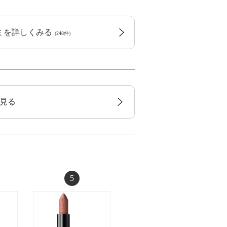
コミを詳しくみる
(248件)
見る
5
6