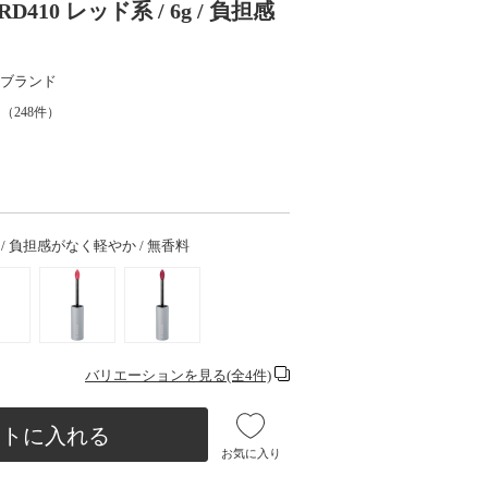
410 レッド系 / 6g / 負担感
ブランド
（
248
件）
6g / 負担感がなく軽やか / 無香料
バリエーションを見る(全4件)
ートに入れる
お気に入り