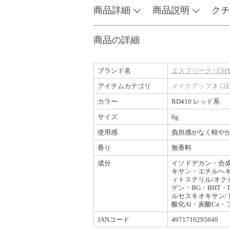
商品詳細
商品説明
クチ
商品の詳細
ブランド名
エスプリーク / ESPR
アイテムカテゴリ
メイクアップ
口
カラー
RD410 レッド系
サイズ
6g
使用感
負担感がなく軽や
香り
無香料
成分
イソドデカン・合
キサン・エチルヘキ
ィトステリル/オク
ゲン・BG・BHT
ルセスキオキサン/
酸化Al・炭酸Ca
JANコード
4971710295849