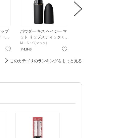
リップ
パウダー キス ヘイジー マ
コンフィデント マット リ
ルージュ
 シー…
ット リップスティック /…
ップ / 006 Rosy Taupe / …
D202 Si
M・A・C(マック)
ADDICTION
KANEBO
お気に入り
お気に入り
お気に入り
￥4,840
￥4,180
￥5,060
このカテゴリのランキングをもっと見る