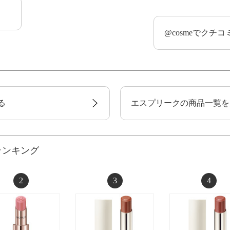
@cosmeでクチ
る
エスプリークの商品一覧を
ランキング
2
3
4