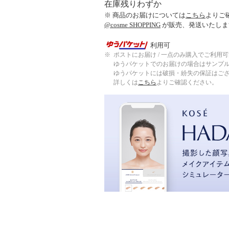
在庫残りわずか
※ 商品のお届けについては
こちら
よりご
@cosme SHOPPING
が販売、発送いたしま
利用可
※
ポストにお届け / 一点のみ購入でご利用
ゆうパケットでのお届けの場合はサンプ
ゆうパケットには破損・紛失の保証はご
詳しくは
こちら
よりご確認ください。