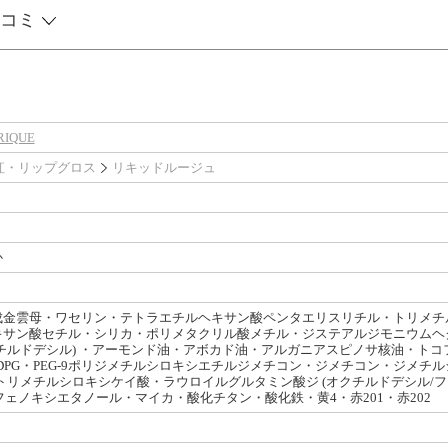
コミ
IQUE
紅・リップグロス
リキッドルージュ
か
成金雲母・ワセリン・テトラエチルヘキサン酸ペンタエリスリチル・トリメチ
サン酸セチル・シリカ・ポリメタクリル酸メチル・ジステアルジモニウムヘク
チルドデシル) ・アーモンド油・アボカド油・アルガニアスピノサ核油・トコ
・DPG・PEG-9ポリジメチルシロキシエチルジメチコン・ジメチコン・ジメ
トリメチルシロキシケイ酸・ラウロイルグルタミン酸ジ (オクチルドデシル/フ
・フェノキシエタノール・マイカ・酸化チタン・酸化鉄・黄4・赤201・赤202