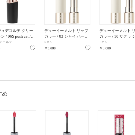
ジュデコルテ クリー
デューイーメルト リップ
デューイーメルト 
/ 06S posh cat /…
カラー / 03 シャイ ハー…
カラー / 10 サクラ
デコルテ
RMK
RMK
お気に入り
お気に入り
0
￥3,080
￥3,080
すめ