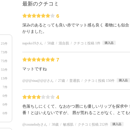
最新のクチコミ
6
深みのあるとっても良い赤でマット感も良く 着物にも似合
かりました。
napoko19さん
58歳
混合肌
クチコミ投稿 1件
購入品
25件
73件
7
75件
マットですね
55件
13件
@@@rina@@@さん
27歳
普通肌
クチコミ投稿 150件
購入品
7件
0件
4
0件
色落ちしにくくて、なおかつ唇にも優しいリップを探求中！
番！とはいえないですが、 唇が荒れることがなく、とても
0件
@cosmelodyさん
38歳
敏感肌
クチコミ投稿 212件
購入品