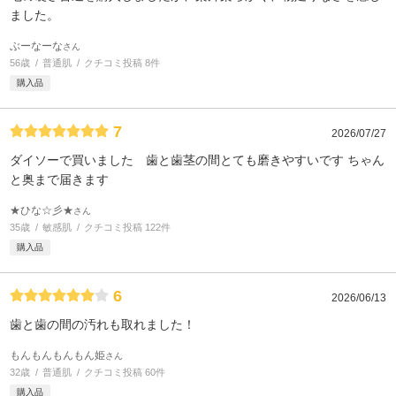
ました。
ぶーなーな
さん
56歳
普通肌
クチコミ投稿 8件
購入品
7
2026/07/27
ダイソーで買いました 歯と歯茎の間とても磨きやすいです ちゃん
と奥まで届きます
★ひな☆彡★
さん
35歳
敏感肌
クチコミ投稿 122件
購入品
6
2026/06/13
歯と歯の間の汚れも取れました！
もんもんもんもん姫
さん
32歳
普通肌
クチコミ投稿 60件
購入品