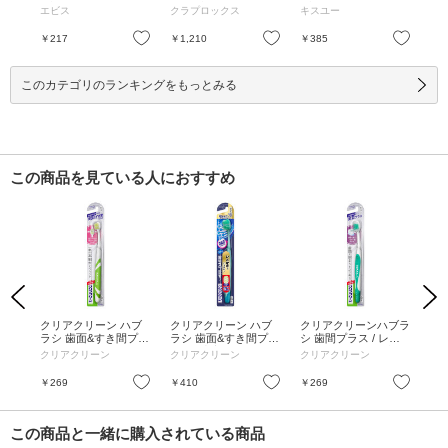
1本
23g / 本体 / アソート /
ブラシやわらかめ
つう
エビス
クラプロックス
キスユー
ピ
23g
お気に入り
お気に入り
お気に入り
￥217
￥1,210
￥385
￥2
このカテゴリのランキングをもっとみる
この商品を見ている人におすすめ
Previous
Next
バー
クリアクリーン ハブ
クリアクリーン ハブ
クリアクリーンハブラ
ク
クト
ラシ 歯面&すき間プラ
ラシ 歯面&すき間プラ
シ 歯間プラス / レギ
シ 
ス / 超コンパクト ふ
ス / 超密着ワイド ふ
ュラー ふつう / 1本
パク
クリアクリーン
クリアクリーン
クリアクリーン
ク
つう / 1本
つう / 1本
お気に入り
お気に入り
お気に入り
￥269
￥410
￥269
￥2
この商品と一緒に購入されている商品