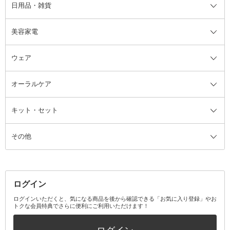
日用品・雑貨
洗顔グッズ
マッサージ・ボディケアグッズ
ヘア・ヘアケアグッズ全て
ビューラー
アイケアグッズ
ヘアブラシ
美容家電
ブラシ・チップ
かかと・角質ケアグッズ
ヘアゴム
日用品・雑貨全て
二重まぶた用アイテム
エクササイズ器具・グッズ
ヘアピン・ヘアクリップ
洗剤
ウェア
ツィザー・毛抜き
絆創膏
ヘアバンド
柔軟剤
美容家電全て
眉・鼻毛・甘皮はさみ
その他ボディケアグッズ
ヘアカーラー
サニタリー・生理用品
フェイスケア美容家電
ルームフレグランス・ディフュー
オーラルケア
カミソリ
ヘッドマッサージブラシ
ボディケア美容家電
ウェア全て
角栓抜き
その他ヘア・ヘアケアグッズ
エッセンシャルオイル
ヘアケアスタイリング美容家電
インナー
ザー
ファンデーション・パウダーケー
キット・セット
アロマキャンドル
その他美容家電
レッグウェア
オーラルケア全て
化粧ポーチ・メイクボックス
お香・インセンス
その他ウェア
歯磨き粉
ス
その他
ミラー・鏡
消臭剤・芳香剤
歯ブラシ
キット・セット全て
詰替容器・アトマイザー
ファブリックミスト
デンタルフロス
スキンケアキット
その他メイクアップ・ケアグッズ
マスク・ティッシュ
マウスウォッシュ・スプレー
ベースメイクキット
その他全て
その他日用品・雑貨
口臭清涼・ケア剤
メイクアップキット
その他
ログイン
その他オーラルケア
ボディケアキット
ヘアケアキット
ログインいただくと、気になる商品を後から確認できる「お気に入り登録」やお
トクな会員特典でさらに便利にご利用いただけます！
その他キット・セット