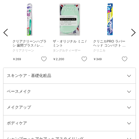
Previous
Next
ンド
クリアクリーンハブラ
ザ・オリジナル ミニ /
クリニカPRO ラバー
ク
クテ
シ 歯間プラス / レギ
ミント
ヘッド コンパクト ふ
ラ
 /
ュラー ふつう / 1本
つう / 1本
ス 
クリアクリーン
タングルティーザー
クリニカ
ク
L /
つう
時間快
お気に入り
お気に入り
お気に入り
￥269
￥2,200
￥349
￥4
スキンケア・基礎化粧品
ベースメイク
スキンケア・基礎化粧品全て
クレンジング
メイクアップ
洗顔料
ベースメイク全て
化粧水
化粧下地・コントロールカラー
ボディケア
美容液
BBクリーム
メイクアップ全て
乳液
CCクリーム
マスカラ・マスカラ下地
ボディソープ・ハンドソープ・石
シャンプー・ヘアケア・ヘアスタイリング