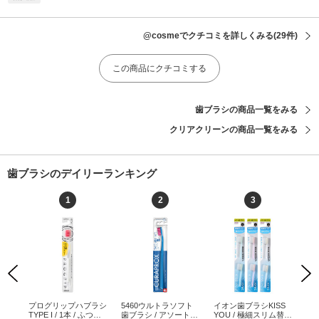
@cosmeでクチコミを詳しくみる
(29件)
この商品にクチコミする
歯ブラシの商品一覧をみる
クリアクリーンの商品一覧をみる
歯ブラシのデイリーランキング
1
2
3
Previous
Next
プログリップハブラシ
5460ウルトラソフト
イオン歯ブラシKISS
ピ
TYPE I / 1本 / ふつう /
歯ブラシ / アソート /
YOU / 極細スリム替え
コン