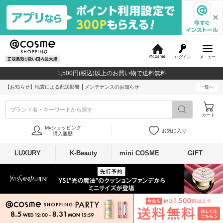
ログイン
メニュー
@
c
1,500円(税込)以上のお買い物で送料無料
o
s
【お知らせ】
地震による配送影響
メンテナンスのお知らせ
一覧へ
m
e
ブランド名・キーワードから探す
カート
Myショッピング
お気に入り
購入履歴
LUXURY
K-Beauty
mini COSME
GIFT