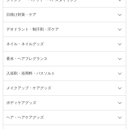
オールインワン化粧品
コンシーラー
まつげ美容液
ボディケア全て
フェイスクリーム
ファンデーション
つけまつげ
けん
シャンプー・ヘアケア・ヘアスタ
日焼け対策・ケア
フェイスオイル・バーム
フェイスパウダー
アイシャドウ
ボディケア
化粧液
その他ベースメイク
アイシャドウベース
ハンドケア
シャンプー・コンディショナー
イリング全て
デオドラント・制汗剤・汗ケア
ブースター・導入液
アイブロウ・眉マスカラ
レッグ・フットケア
洗い流さないトリートメント
日焼け対策・ケア全て
シートパック・マスク
アイライナー
ネック・デコルテケア
ヘアパック・ヘアマスク
日焼け止め
デオドラント・制汗剤・汗ケア全
ボディ用デオドラント・制汗剤・
ネイル・ネイルグッズ
洗い流すパック・マスク
チーク
バストケア
ヘアスタイリング剤
サンオイル・タンニング
アイクリーム・アイケア
口紅・リップグロス
ヒップケア
ヘアカラー・カラーリング
アフターサンケア
て
汗ケア
フット用デオドラント・制汗剤・
香水・ヘアフレグランス
リップクリーム・リップケア
ハイライト・シェーディング
ネイルケア
頭皮ケア・育毛剤
その他日焼け対策・UVケア
ネイル・ネイルグッズ全て
ゴマージュ・ピーリング
その他メイクアップ
ネイルケアグッズ
パーマ液
マニキュア
汗ケア
その他シャンプー・ヘアケア・ヘ
入浴剤・浴用料・バスソルト
顔用マッサージ料
脱毛・除毛ケア
ジェルネイル
香水・ヘアフレグランス全て
その他スキンケア
その他ボディケア
ネイルアートグッズ
香水
アスタイリング
メイクアップ・ケアグッズ
リムーバー・除光液
フレグランスミスト
入浴剤・浴用料・バスソルト全て
ヘアフレグランス
入浴剤・浴用料
ボディケアグッズ
その他香水・ヘアフレグランス
バスソルト
メイクアップ・ケアグッズ全て
パフ・スポンジ
ヘア・ヘアケアグッズ
コットン・綿棒
ボディケアグッズ全て
あぶらとり紙
ボディ・バスグッズ