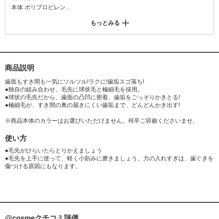
本体 ポリプロピレン
ラバー部 EPDM、ポリプロピレン
もっとみる
毛の材質
ナイロン / 飽和ポリエステル樹脂
商品説明
歯面もすき間も一気にツルツル!ラクに!歯垢スゴ落ち!
●独自の組み合わせ、毛先に球状毛と極細毛を採用。
●球状の毛先だから、歯面の凸凹に密着、歯垢をごっそりかきとる!
●極細毛が、すき間の奥の届きにくい歯垢まで、どんどんかき出す!
※商品本体のカラーはお選びいただけません。何卒ご容赦くださいませ。
使い方
●毛先がひらいたらとりかえましょう
●毛先を上手に使って、軽く小刻みに磨きましょう。力の入れすぎは、歯ぐきを
傷つける原因にもなります。
@cosmeクチコミ評価