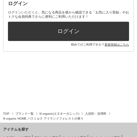
ログイン
その他オーラルケア
ボディケアキット
ヘアケアキット
ログインいただくと、気になる商品を後から確認できる「お気に入り登録」やお
トクな会員特典でさらに便利にご利用いただけます！
その他キット・セット
ログイン
初めてのご利用ですか？
新規登録はこちら
TOP
ブランド一覧
N organic(エヌオーガニック)
入浴剤・浴用料
N organic HOME バスミルク アイランドフォレストの香り
アイテムを探す