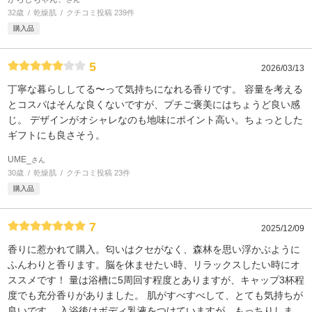
32歳
乾燥肌
クチコミ投稿 239件
購入品
5
2026/03/13
丁寧な暮らししてる〜って気持ちになれる香りです。 容量を考える
とコスパはそんな良くないですが、プチご褒美にはちょうど良い感
じ。 デザインがオシャレなのも地味にポイント高い。ちょっとした
ギフトにも良さそう。
UME_
さん
30歳
乾燥肌
クチコミ投稿 23件
購入品
7
2025/12/09
香りに惹かれて購入。匂いはクセがなく、森林を思い浮かぶように
ふんわりと香ります。脳を休ませたい時、リラックスしたい時にオ
ススメです！ 量は浴槽に5周回す程度とありますが、キャップ3杯程
度でも充分香りがありました。 肌がすべすべして、とても気持ちが
良いです。 入浴後はボディ乳液をつけていますが、もっちりしま