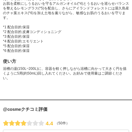
お肌を柔軟にしうるおいを守るアルガンオイル(*4)とうるおいを巡らせバランス
を整えるレモングラス(*5)を配合し、さらにアイランドフォレストには屋久島産
のチャ葉エキス(*6)を加え土地を薫りながら、敏感なお肌のうるおいを守りま
す。
*1 配合目的:保湿
*2 配合目的:皮膚コンディショニング
*3 配合目的:保湿
*4 配合目的:エモリエント
*5 配合目的:保湿
*6 配合目的:保湿
使い方
浴槽の湯(150L~200L)に、容器を軽く押しながら浴槽に向かって大きく円を描
くように5周(約50mL)回し入れてください。お好みで使用量はご調節くださ
い。
@cosmeクチコミ評価
4.4
（50件）