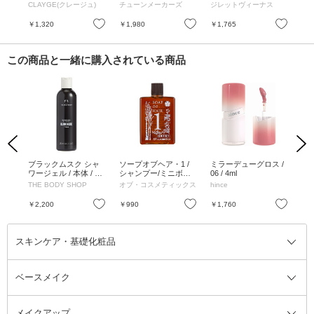
ュ / 180ml
感肌むけ つるすべ肌
本
CLAYGE(クレージュ)
チューンメーカーズ
ジレットヴィーナス
ジ
へ / 本体+替刃2個付
お気に入り
お気に入り
お気に入り
￥1,320
￥1,980
￥1,765
￥1
この商品と一緒に購入されている商品
Previous
Next
イズ
ブラックムスク シャ
ソープオブヘア・1 /
ミラーデューグロス /
HA
4包
ワージェル / 本体 / 25
シャンプー/ミニボト
06 / 4ml
体 /
0ml
ル / 60ml / 白樺(バー
THE BODY SHOP
オブ・コスメティックス
hince
WE
チ)の香り
お気に入り
お気に入り
お気に入り
￥2,200
￥990
￥1,760
￥2
スキンケア・基礎化粧品
ベースメイク
スキンケア・基礎化粧品全て
クレンジング
メイクアップ
洗顔料
ベースメイク全て
化粧水
化粧下地・コントロールカラー