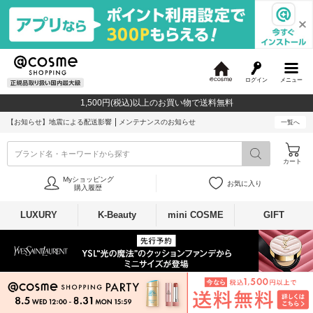
ログイン
メニュー
@
c
1,500円(税込)以上のお買い物で送料無料
o
s
【お知らせ】
地震による配送影響
メンテナンスのお知らせ
一覧へ
m
e
ブランド名・キーワードから探す
カート
Myショッピング
お気に入り
購入履歴
LUXURY
K-Beauty
mini COSME
GIFT