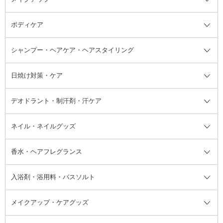
ボディケア
美容液
BBクリーム
メイクアップ全て
乳液
CCクリーム
マスカラ・マスカラ下地
ボディソープ・ハンドソープ・石
シャンプー・ヘアケア・ヘアスタイリング
オールインワン化粧品
コンシーラー
まつげ美容液
ボディケア全て
フェイスクリーム
ファンデーション
つけまつげ
けん
シャンプー・ヘアケア・ヘアスタ
日焼け対策・ケア
フェイスオイル・バーム
フェイスパウダー
アイシャドウ
ボディケア
化粧液
その他ベースメイク
アイシャドウベース
ハンドケア
シャンプー・コンディショナー
イリング全て
デオドラント・制汗剤・汗ケア
ブースター・導入液
アイブロウ・眉マスカラ
レッグ・フットケア
洗い流さないトリートメント
日焼け対策・ケア全て
シートパック・マスク
アイライナー
ネック・デコルテケア
ヘアパック・ヘアマスク
日焼け止め
デオドラント・制汗剤・汗ケア全
ボディ用デオドラント・制汗剤・
ネイル・ネイルグッズ
洗い流すパック・マスク
チーク
バストケア
ヘアスタイリング剤
サンオイル・タンニング
アイクリーム・アイケア
口紅・リップグロス
ヒップケア
ヘアカラー・カラーリング
アフターサンケア
て
汗ケア
フット用デオドラント・制汗剤・
香水・ヘアフレグランス
リップクリーム・リップケア
ハイライト・シェーディング
ネイルケア
頭皮ケア・育毛剤
その他日焼け対策・UVケア
ネイル・ネイルグッズ全て
ゴマージュ・ピーリング
その他メイクアップ
ネイルケアグッズ
パーマ液
マニキュア
汗ケア
その他シャンプー・ヘアケア・ヘ
入浴剤・浴用料・バスソルト
顔用マッサージ料
脱毛・除毛ケア
ジェルネイル
香水・ヘアフレグランス全て
その他スキンケア
その他ボディケア
ネイルアートグッズ
香水
アスタイリング
メイクアップ・ケアグッズ
リムーバー・除光液
フレグランスミスト
入浴剤・浴用料・バスソルト全て
ヘアフレグランス
入浴剤・浴用料