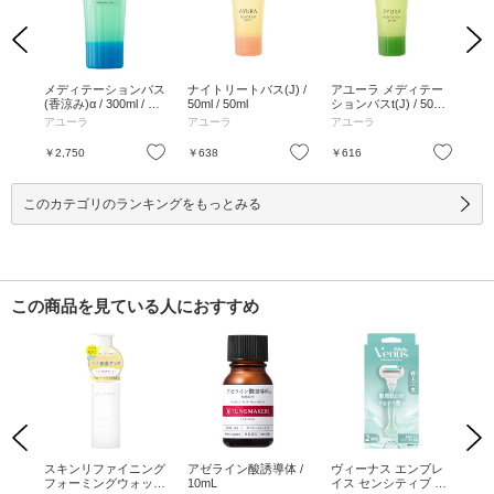
Previous
Next
 1
メディテーションバス
ナイトリートバス(J) /
アユーラ メディテー
メ
(香涼み)α / 300ml / 本
50ml / 50ml
ションバスt(J) / 50mL
t /
体 / 300ml
/ 50mL
アユーラ
アユーラ
アユーラ
ア
お気に入り
お気に入り
お気に入り
￥2,750
￥638
￥616
￥2
このカテゴリのランキングをもっとみる
この商品を見ている人におすすめ
Previous
Next
ディ
スキンリファイニング
アゼライン酸誘導体 /
ヴィーナス エンブレ
ヴ
フォーミングウォッシ
10mL
イス センシティブ 敏
イス