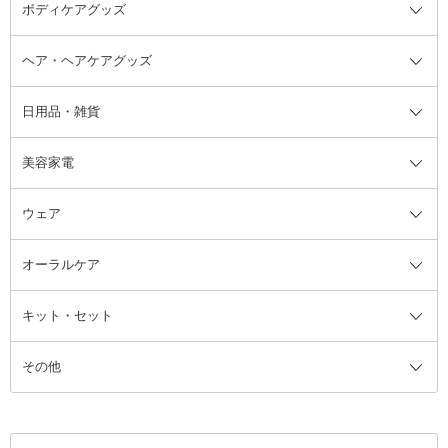
ボディケアグッズ
その他香水・ヘアフレグランス
バスソルト
メイクアップ・ケアグッズ全て
パフ・スポンジ
ヘア・ヘアケアグッズ
コットン・綿棒
ボディケアグッズ全て
あぶらとり紙
ボディ・バスグッズ
日用品・雑貨
洗顔グッズ
マッサージ・ボディケアグッズ
ヘア・ヘアケアグッズ全て
ビューラー
アイケアグッズ
ヘアブラシ
美容家電
ブラシ・チップ
かかと・角質ケアグッズ
ヘアゴム
日用品・雑貨全て
二重まぶた用アイテム
エクササイズ器具・グッズ
ヘアピン・ヘアクリップ
洗剤
ウェア
ツィザー・毛抜き
絆創膏
ヘアバンド
柔軟剤
美容家電全て
眉・鼻毛・甘皮はさみ
その他ボディケアグッズ
ヘアカーラー
サニタリー・生理用品
フェイスケア美容家電
ルームフレグランス・ディフュー
オーラルケア
カミソリ
ヘッドマッサージブラシ
ボディケア美容家電
ウェア全て
角栓抜き
その他ヘア・ヘアケアグッズ
エッセンシャルオイル
ヘアケアスタイリング美容家電
インナー
ザー
ファンデーション・パウダーケー
キット・セット
アロマキャンドル
その他美容家電
レッグウェア
オーラルケア全て
化粧ポーチ・メイクボックス
お香・インセンス
その他ウェア
歯磨き粉
ス
その他
ミラー・鏡
消臭剤・芳香剤
歯ブラシ
キット・セット全て
詰替容器・アトマイザー
ファブリックミスト
デンタルフロス
スキンケアキット
その他メイクアップ・ケアグッズ
マスク・ティッシュ
マウスウォッシュ・スプレー
ベースメイクキット
その他全て
その他日用品・雑貨
口臭清涼・ケア剤
メイクアップキット
その他