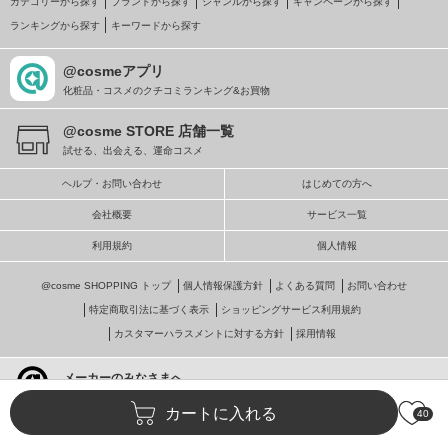
カテゴリーから探す
ブランドから探す
ジャンルから探す
キャンペーンから探す
ランキングから探す
キーワードから探す
@cosmeアプリ
化粧品・コスメのクチコミランキング&お買物
@cosme STORE 店舗一覧
試せる、出会える、運命コスメ
ヘルプ・お問い合わせ
はじめての方へ
会社概要
サービス一覧
利用規約
個人情報
@cosme SHOPPING トップ
個人情報保護方針
よくある質問
お問い合わせ
特定商取引法に基づく表示
ショッピングサービス利用規約
カスタマーハラスメントに対する方針
採用情報
メーカーのみなさまへ
@cosmeへの掲載・ビジネス活用
カートに入れる
40
© istyle retail Inc.