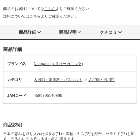
商品のお届けについては
こちら
よりご確認ください。
送料については
こちら
よりご確認ください。
商品詳細
商品説明
クチコミ
商品詳細
ブランド名
N organic(エヌオーガニック)
カテゴリ
入浴剤・浴用料・バスソルト
入浴剤・浴用料
JANコード
4589795140895
商品説明
日本の恵みを取り入れた温泉水(*1)・酒粕エキス(*2)を配合。セラミド(*3)も加
え、うるおいのあるつるすべ肌に導きます。