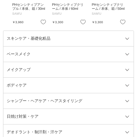
01
PHセンシティブアン
PHセンシティブクリ
PHセンシティブクリ
P
.12
プル / 本体、箱 / 30ml
ーム / 本体 / 60ml
ーム / 本体、箱 / 50ml
ルフ
/ 1
SAM’U
SAM’U
SAM’U
SA
お気に入り
お気に入り
お気に入り
￥3,960
￥3,300
￥3,300
￥1
スキンケア・基礎化粧品
ベースメイク
スキンケア・基礎化粧品全て
クレンジング
メイクアップ
洗顔料
ベースメイク全て
化粧水
化粧下地・コントロールカラー
ボディケア
美容液
BBクリーム
メイクアップ全て
乳液
CCクリーム
マスカラ・マスカラ下地
ボディソープ・ハンドソープ・石
シャンプー・ヘアケア・ヘアスタイリング
オールインワン化粧品
コンシーラー
まつげ美容液
ボディケア全て
フェイスクリーム
ファンデーション
つけまつげ
けん
シャンプー・ヘアケア・ヘアスタ
日焼け対策・ケア
フェイスオイル・バーム
フェイスパウダー
アイシャドウ
ボディケア
化粧液
その他ベースメイク
アイシャドウベース
ハンドケア
シャンプー・コンディショナー
イリング全て
デオドラント・制汗剤・汗ケア
ブースター・導入液
アイブロウ・眉マスカラ
レッグ・フットケア
洗い流さないトリートメント
日焼け対策・ケア全て
シートパック・マスク
アイライナー
ネック・デコルテケア
ヘアパック・ヘアマスク
日焼け止め