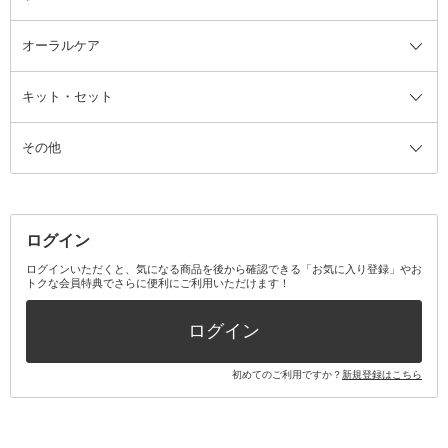
ルームフレグランス・ディフュー
オーラルケア
カミソリ
ヘッドマッサージブラシ
ボディケア美容家電
ウェア全て
角栓抜き
その他ヘア・ヘアケアグッズ
エッセンシャルオイル
ヘアケアスタイリング美容家電
インナー
ザー
ファンデーション・パウダーケー
キット・セット
アロマキャンドル
その他美容家電
レッグウェア
オーラルケア全て
化粧ポーチ・メイクボックス
お香・インセンス
その他ウェア
歯磨き粉
ス
その他
ミラー・鏡
消臭剤・芳香剤
歯ブラシ
キット・セット全て
詰替容器・アトマイザー
ファブリックミスト
デンタルフロス
スキンケアキット
その他メイクアップ・ケアグッズ
マスク・ティッシュ
マウスウォッシュ・スプレー
ベースメイクキット
その他全て
その他日用品・雑貨
口臭清涼・ケア剤
メイクアップキット
その他
ログイン
その他オーラルケア
ボディケアキット
ヘアケアキット
ログインいただくと、気になる商品を後から確認できる「お気に入り登録」やお
トクな会員特典でさらに便利にご利用いただけます！
その他キット・セット
ログイン
初めてのご利用ですか？
新規登録はこちら