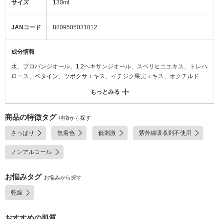
サイズ
130ml
JANコード
8809505031012
成分情報
水、プロパンジオール、1,2ヘキサンジオール、スベリヒユエキス、トレハ
ロース、ベタイン、ツボクサエキス、イチジク果実エキス、オクチルドデ
セス-16、
もっとみる
セイヨウネズ果実エキス、クエン酸Na、リョクトウ種子エキス、ドクダミ
エキス、エチルヘキシルグリセリン、クエン酸、EDTA-2Na、香料、水添
レシチン、セラミドNP、ヒアルロン酸Na、加水分解ヒアルロン酸、アセ
商品の特徴タグ
特徴から探す
チルヒアルロン酸Na
さっぱり
無着色
低刺激
紫外線吸収剤不使用
ノンアルコール
お悩みタグ
お悩みから探す
乾燥
おすすめの肌質