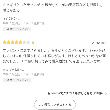
さっぱりとしたテクスチャ 癖がなく、他の美容液などを邪魔しない
感じがある
ぽめ0340
さん
20歳
乾燥肌
クチコミ投稿 2件
モニター・プレゼント
5
2026/05/13
プレゼント当選で頂きました。ありがとうございます。 シャバっと
しているのに保湿されている感じがあり、けれどもベタつかない商
品でした。 １本使い切ってみて購入検討してみようと思います。
きよぴー526
さん
55歳
混合肌
クチコミ投稿 4件
モニター・プレゼント
@cosmeでクチコミを詳しくみる
(219件)
この商品にクチコミする