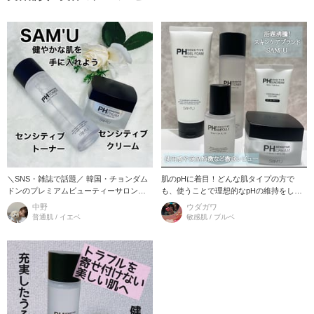
＼SNS・雑誌で話題／ 韓国・チョンダム
肌のpHに着目！どんな肌タイプの方で
ドンのプレミアムビューティーサロンか
も、使うことで理想的なpHの維持をして
ら誕生した『SAM'U（サミュ）』 余分な
くれるスキンケア。 まずpHとは…水溶性
中野
ウダガワ
ものは入れないシンプルかつ上
の酸性やアルカリ性の程度を意味
普通肌 / イエベ
敏感肌 / ブルベ