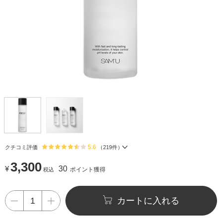
5.6
クチコミ評価
（
219
件）
3,300
¥
30
ポイント獲得
税込
カートに入れる