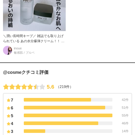
＼潤い長時間キープ／ 雑誌でも取り上げ
られている あの水分爆弾クリーム！！ 化
粧水と一緒に購入し、使用してみまし
inoue
た！ 化粧水は、拭き取りと
敏感肌 / ブルベ
@cosmeクチコミ評価
5.6
（219件）
7
42件
6
51件
5
55件
4
46件
3
14件