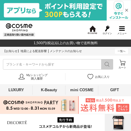
ログイン
メニュー
@
c
1,500円(税込)以上のお買い物で送料無料
o
s
【お知らせ】
地震による配送影響
メンテナンスのお知らせ
一覧へ
m
e
ブランド名・キーワードから探す
カート
Myショッピング
お気に入り
購入履歴
LUXURY
K-Beauty
mini COSME
GIFT