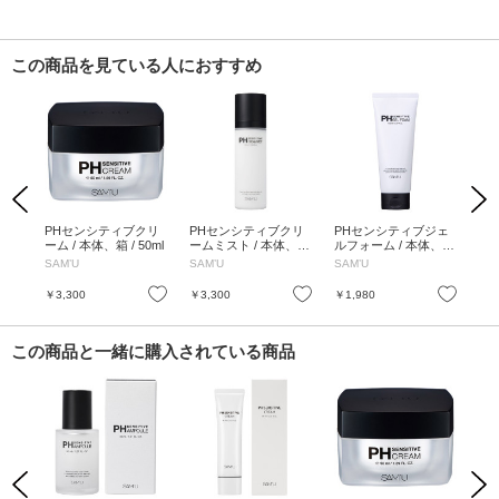
この商品を見ている人におすすめ
Previous
Next
トレ
PHセンシティブクリ
PHセンシティブクリ
PHセンシティブジェ
P
I /
ーム / 本体、箱 / 50ml
ームミスト / 本体、箱
ルフォーム / 本体、箱
プル
/ 100ml
/ 150ml
SAM’U
SAM’U
SAM’U
SA
お気に入り
お気に入り
お気に入り
￥3,300
￥3,300
￥1,980
￥3
この商品と一緒に購入されている商品
Previous
Next