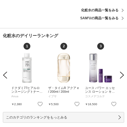
化粧水の商品一覧をみる
SAM’Uの商品一覧をみる
化粧水のデイリーランキング
1
2
3
Previous
Next
リー
ドクダミ77ヒアルロ
ザ・タイムR アクア e
ユース パワー エッセ
ブ
 /
ンスージングトナー /
/ 200ml / 200ml
ンス ローション キャ
シ
250ml / 250ml
ンペーンキット / 150
タイプ
Anua
イプサ
コスメデコルテ
エ
mL、6mL、10g / 150
体 
mL、6mL、10g
る
お気に入り
お気に入り
お気に入り
￥2,380
￥5,500
￥16,500
￥3
香り
170
このカテゴリのランキングをもっとみる