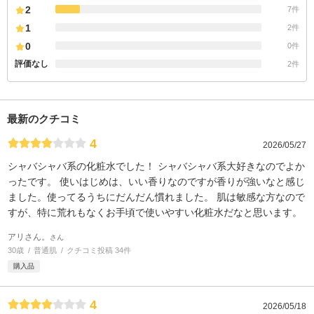
2
7件
1
2件
0
0件
評価なし
2件
最新のクチコミ
4
2026/05/27
シャバシャバ系の化粧水でした！ シャバシャバ系大好きなのでよか
ったです。 使いはじめは、いい香りなのですが香りが強いなと感じ
ました。使ってるうちにだんだん慣れました。 肌は敏感な方なので
すが、特に荒れもなくお手頃で使いやすい化粧水だなと思います。
アリさん。
さん
30歳
普通肌
クチコミ投稿 34件
購入品
4
2026/05/18