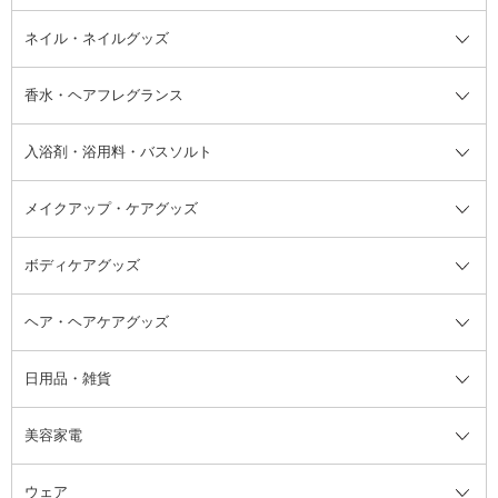
デオドラント・制汗剤・汗ケア全
ボディ用デオドラント・制汗剤・
ネイル・ネイルグッズ
洗い流すパック・マスク
チーク
バストケア
ヘアスタイリング剤
サンオイル・タンニング
アイクリーム・アイケア
口紅・リップグロス
ヒップケア
ヘアカラー・カラーリング
アフターサンケア
て
汗ケア
フット用デオドラント・制汗剤・
香水・ヘアフレグランス
リップクリーム・リップケア
ハイライト・シェーディング
ネイルケア
頭皮ケア・育毛剤
その他日焼け対策・UVケア
ネイル・ネイルグッズ全て
ゴマージュ・ピーリング
その他メイクアップ
ネイルケアグッズ
パーマ液
マニキュア
汗ケア
その他シャンプー・ヘアケア・ヘ
入浴剤・浴用料・バスソルト
顔用マッサージ料
脱毛・除毛ケア
ジェルネイル
香水・ヘアフレグランス全て
その他スキンケア
その他ボディケア
ネイルアートグッズ
香水
アスタイリング
メイクアップ・ケアグッズ
リムーバー・除光液
フレグランスミスト
入浴剤・浴用料・バスソルト全て
ヘアフレグランス
入浴剤・浴用料
ボディケアグッズ
その他香水・ヘアフレグランス
バスソルト
メイクアップ・ケアグッズ全て
パフ・スポンジ
ヘア・ヘアケアグッズ
コットン・綿棒
ボディケアグッズ全て
あぶらとり紙
ボディ・バスグッズ
日用品・雑貨
洗顔グッズ
マッサージ・ボディケアグッズ
ヘア・ヘアケアグッズ全て
ビューラー
アイケアグッズ
ヘアブラシ
美容家電
ブラシ・チップ
かかと・角質ケアグッズ
ヘアゴム
日用品・雑貨全て
二重まぶた用アイテム
エクササイズ器具・グッズ
ヘアピン・ヘアクリップ
洗剤
ウェア
ツィザー・毛抜き
絆創膏
ヘアバンド
柔軟剤
美容家電全て
眉・鼻毛・甘皮はさみ
その他ボディケアグッズ
ヘアカーラー
サニタリー・生理用品
フェイスケア美容家電