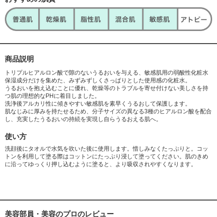
商品説明
トリプルヒアルロン酸で隙のないうるおいを与える、敏感肌用の弱酸性化粧水
保湿成分だけを集めた、みずみずしくさっぱりとした使用感の化粧水。
うるおいを抱え込むことに優れ、乾燥等のトラブルを寄せ付けない美しさを持
つ肌の理想的なPHに着目しました。
洗浄後アルカリ性に傾きやすい敏感肌を素早くうるおして保護します。
肌なじみに厚みを持たせるため、分子サイズの異なる3種のヒアルロン酸を配合
し、充実したうるおいの持続を実現し自らうるおえる肌へ。
使い方
洗顔後にタオルで水気を吹いた後に使用します。惜しみなくたっぷりと。コッ
トンを利用して塗る際はコットンにたっぷり浸して塗ってください。肌のきめ
に沿ってゆっくり押し込むように塗ると、より吸収されやすくなります。
美容部員・美容のプロのレビュー