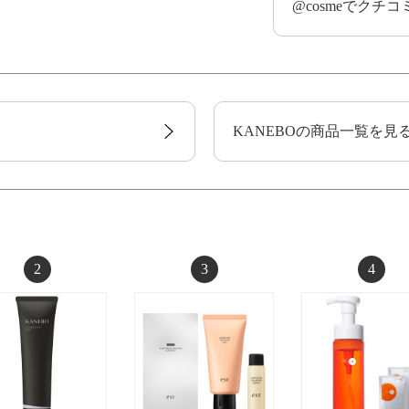
@cosmeでクチ
KANEBOの商品一覧を見
2
3
4