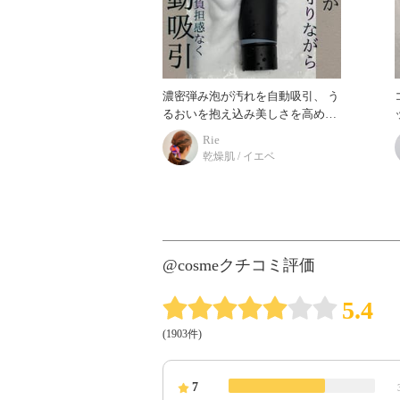
濃密弾み泡が汚れを自動吸引、 う
るおいを抱え込み美しさを高める
ッ
抱水美容液洗顔。 カネボウ コン
Rie
フォート ストレッチィ ウォッシ
乾燥肌 / イエベ
ュⅡ 糸を引くほど
@cosmeクチコミ評価
5.4
(1903件)
7