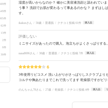
湿度が高いからなのか？ 確かに美容液洗顔と謳われていま
569件
う事？ 洗顔でお肌が変わるって事あるのかな？ まずはし
549件
す。
305件
ikakunさん
58歳
普通肌
クチコミ投稿 61件
購入品
62件
13件
評価しない
2件
ミニサイズがあったので購入。泡立ちがよくさっぱりする
0件
nana8696さん
38歳
普通肌
クチコミ投稿 7件
購入品
30件
6
3年使用リピコスメ 洗い上がりがさっぱりしスクラブより
コルテや胸あたりまでこれで洗ってます 乾燥肌ですがピリ
のんちゃん78さん
27歳
乾燥肌
クチコミ投稿 4件
購入品