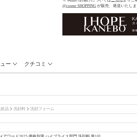
@cosme SHOPPING
が販売、発送いたしま
ュー
クチコミ
化粧品
洗顔料
洗顔フォーム
スメアワード2025 価格別賞 ハイプライス部門 洗顔料 第1位