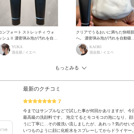
コンフォート ストレッチィ ウォ
クリアでうるおいに満ちた快晴
シュⅡ 濃密弾み泡が汚れを自動
へ。 濃密弾み泡が汚れを自動吸
吸引、 うるおいを抱え込み美しさ
引、うるおいを抱え込み美しさ
YUKA
KAORI
を高める抱水美容液洗顔。 糸を引
高める抱水美容液洗顔。 肌の乾
混合肌 / イエベ
混合肌 / イエベ
くほどに贅沢に配
を防ぐバリア機能を
もっとみる
最新のクチコミ
7
今まではサンプルなどで試した事が何回かありますが、今
最高級の洗顔料です。 泡立てるとモコモコの泡になり、
うに丁寧に…その後洗い流しましたが、あれっ？気のせい
373件
いつものように顔に化粧水をスプレーしてからドライヤー。