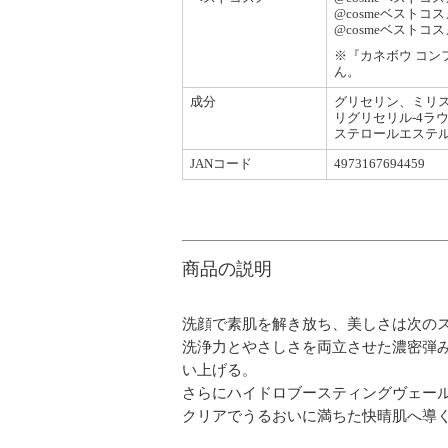
@cosmeベストコ
@cosmeベストコ
※『カネボウ コン
ん。
成分
グリセリン、ミリスチ
リグリセリル-4ラウ
ステロールエステ
JANコード
4973167694459
商品の説明
洗顔で素肌を解き放ち、美しさは次の
洗浄力とやさしさを両立させた濃密弾
い上げる。
さらにハイドロブースティングヴェー
クリアでうるおいに満ちた快晴肌へ導