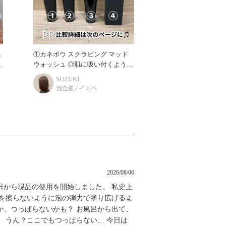
肌
①カネボウ スクラビング マッド
ウォッシュ ◎肌に吸い付くような
を
生泥感触のペーストが三段階に質
SUZUKI
燥
感変化。 研ぎ澄ましたように、す
混合肌 / イエベ
べらかで明るい肌
2026/08/06
日から現品の使用を開始しました。 私史上
顔を擦らないように泡の弾力で塗り広げるよ
か、つっぱらないかも？ お風呂から出て、
 うん？ここでもつっぱらない… 今日は