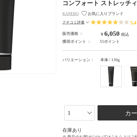
コンフォート ストレッチィ ウォッ
KANEBO
お気に入りブランド
5.4
クチコミ評価
6,050
販売価格 ：
￥
税込
獲得ポイント ：
55ポイント
バリエーション：
本体 / 130g
カ
在庫あり
※ 商品のお届けについては
こちら
よりご