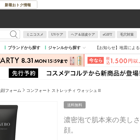
新着おトク情報
ミニコスメ
UVケア
ヘア＆頭皮ケア
eGIFT
毛穴対策
【お知らせ】
地震による
ブランドから探す
ジャンルから探す
洗顔フォーム
コンフォート ストレッチィ ウォッシュ II
送料無料
濃密泡で肌本来の美し
顔。