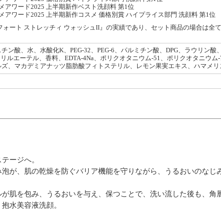
スメアワード2025 上半期新作ベスト洗顔料 第1位
スメアワード2025 上半期新作コスメ 価格別賞 ハイプライス部門 洗顔料 第1位
フォート ストレッチィ ウォッシュII』の実績であり、セット商品の場合は
ン酸、水、水酸化K、PEG-32、PEG-6、パルミチン酸、DPG、ラウリン酸、ス
リルエーテル、香料、EDTA-4Na、ポリクオタニウム-51、ポリクオタニウム-7、P
ルズ、マカデミアナッツ脂肪酸フィトステリル、レモン果実エキス、ハマメリ
ステージへ。
み泡が、肌の乾燥を防ぐバリア機能を守りながら、うるおいのなじ
ルが肌を包み、うるおいを与え、保つことで、洗い流した後も、角
く抱水美容液洗顔。