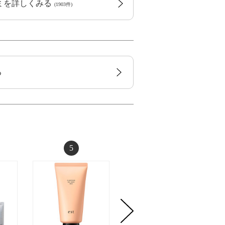
コミを詳しくみる
(1903件)
る
5
6