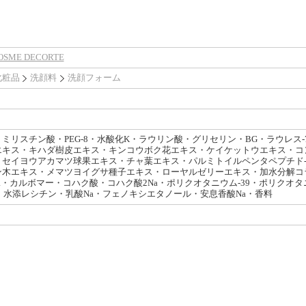
SME DECORTE
化粧品
洗顔料
洗顔フォーム
ミリスチン酸・PEG-8・水酸化K・ラウリン酸・グリセリン・BG・ラウレス
エキス・キハダ樹皮エキス・キンコウボク花エキス・ケイケットウエキス・コ
・セイヨウアカマツ球果エキス・チャ葉エキス・パルミトイルペンタペプチド-
木エキス・メマツヨイグサ種子エキス・ローヤルゼリーエキス・加水分解コラ
Na・カルボマー・コハク酸・コハク酸2Na・ポリクオタニウム-39・ポリクオタ
・水添レシチン・乳酸Na・フェノキシエタノール・安息香酸Na・香料