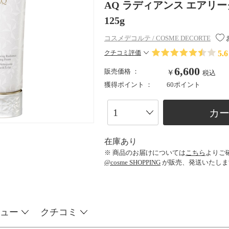
AQ ラディアンス エアリーク
125g
コスメデコルテ / COSME DECORTE
5.6
クチコミ評価
6,600
販売価格 ：
￥
税込
獲得ポイント ：
60ポイント
カ
在庫あり
※ 商品のお届けについては
こちら
よりご
@cosme SHOPPING
が販売、発送いたしま
ュー
クチコミ