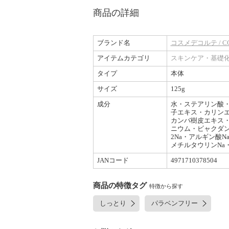
商品の詳細
ブランド名
コスメデコルテ / CO
アイテムカテゴリ
スキンケア・基礎
タイプ
本体
サイズ
125g
成分
水・ステアリン酸・
子エキス・カリン
カンバ樹皮エキス
ニウム・ビャクダン
2Na・アルギン酸
メチルタウリンNa
JANコード
4971710378504
商品の特徴タグ
特徴から探す
しっとり
パラベンフリー