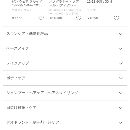
ナイ
ゼン ウェア フルイド
ポメグラネート ノア
12-11 夕霧 / 30ml
オー
20m
/ SPF25 / PA++ / 本体 /
ール ボディ クレーム
15m
C15 / 30ml
/ 175mL
コスメデコルテ
Jo Malone London(ジョ
サノマ
MA
ー マローン ロンドン)
お気に入り
お気に入り
お気に入り
￥7,150
￥16,280
￥9,350
￥1
スキンケア・基礎化粧品
ベースメイク
スキンケア・基礎化粧品全て
クレンジング
メイクアップ
洗顔料
ベースメイク全て
化粧水
化粧下地・コントロールカラー
ボディケア
美容液
BBクリーム
メイクアップ全て
乳液
CCクリーム
マスカラ・マスカラ下地
ボディソープ・ハンドソープ・石
シャンプー・ヘアケア・ヘアスタイリング
オールインワン化粧品
コンシーラー
まつげ美容液
ボディケア全て
フェイスクリーム
ファンデーション
つけまつげ
けん
シャンプー・ヘアケア・ヘアスタ
日焼け対策・ケア
フェイスオイル・バーム
フェイスパウダー
アイシャドウ
ボディケア
化粧液
その他ベースメイク
アイシャドウベース
ハンドケア
シャンプー・コンディショナー
イリング全て
デオドラント・制汗剤・汗ケア
ブースター・導入液
アイブロウ・眉マスカラ
レッグ・フットケア
洗い流さないトリートメント
日焼け対策・ケア全て
シートパック・マスク
アイライナー
ネック・デコルテケア
ヘアパック・ヘアマスク
日焼け止め