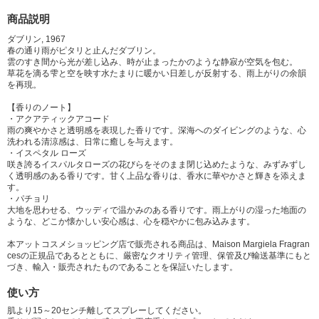
商品説明
ダブリン, 1967
春の通り雨がピタリと止んだダブリン。
雲のすき間から光が差し込み、時が止まったかのような静寂が空気を包む。
草花を滴る雫と空を映す水たまりに暖かい日差しが反射する、雨上がりの余韻
を再現。
【香りのノート】
・アクアティックアコード
雨の爽やかさと透明感を表現した香りです。深海へのダイビングのような、心
洗われる清涼感は、日常に癒しを与えます。
・イスペタル ローズ
咲き誇るイスパルタローズの花びらをそのまま閉じ込めたような、みずみずし
く透明感のある香りです。甘く上品な香りは、香水に華やかさと輝きを添えま
す。
・パチョリ
大地を思わせる、ウッディで温かみのある香りです。雨上がりの湿った地面の
ような、どこか懐かしい安心感は、心を穏やかに包み込みます。
本アットコスメショッピング店で販売される商品は、Maison Margiela Fragran
cesの正規品であるとともに、厳密なクオリティ管理、保管及び輸送基準にもと
づき、輸入・販売されたものであることを保証いたします。
使い方
肌より15～20センチ離してスプレーしてください。