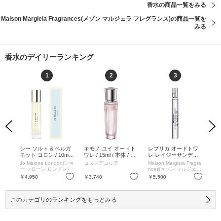
香水の商品一覧をみる
Maison Margiela Fragrances(メゾン マルジェラ フレグランス)の商品一覧を
みる
香水のデイリーランキング
1
2
3
Previous
Next
ベル
シー ソルト & ベルガ
キモノ ユイ オードト
レプリカ オードトワ
ミ
0mL
モット コロン / 10mL
ワレ / 15ml / 本体 / 15
レ レイジーサンデー
ド 
/ 10mL
ml
モーニング / 10mL /
体 
n(ジョ
Jo Malone London(ジョ
コスメデコルテ
Maison Margiela Fragra
デ
本体 / フローラルムス
り 
ン)
ー マローン ロンドン)
nces(メゾン マルジェラ
ク / 10mL
フレグランス)
お気に入り
お気に入り
お気に入り
￥4,950
￥3,740
￥5,500
￥5
このカテゴリのランキングをもっとみる