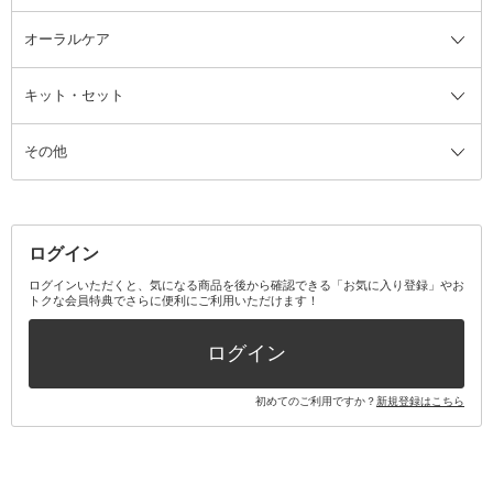
ルームフレグランス・ディフュー
オーラルケア
カミソリ
ヘッドマッサージブラシ
ボディケア美容家電
ウェア全て
角栓抜き
その他ヘア・ヘアケアグッズ
エッセンシャルオイル
ヘアケアスタイリング美容家電
インナー
ザー
ファンデーション・パウダーケー
キット・セット
アロマキャンドル
その他美容家電
レッグウェア
オーラルケア全て
化粧ポーチ・メイクボックス
お香・インセンス
その他ウェア
歯磨き粉
ス
その他
ミラー・鏡
消臭剤・芳香剤
歯ブラシ
キット・セット全て
詰替容器・アトマイザー
ファブリックミスト
デンタルフロス
スキンケアキット
その他メイクアップ・ケアグッズ
マスク・ティッシュ
マウスウォッシュ・スプレー
ベースメイクキット
その他全て
その他日用品・雑貨
口臭清涼・ケア剤
メイクアップキット
その他
ログイン
その他オーラルケア
ボディケアキット
ヘアケアキット
ログインいただくと、気になる商品を後から確認できる「お気に入り登録」やお
トクな会員特典でさらに便利にご利用いただけます！
その他キット・セット
ログイン
初めてのご利用ですか？
新規登録はこちら