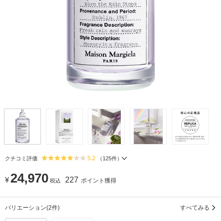
5.2
クチコミ評価
（
125
件）
24,970
¥
227
ポイント獲得
税込
バリエーション
(2件)
すべてみる