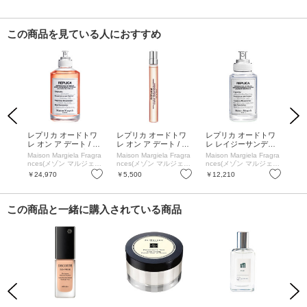
この商品を見ている人におすすめ
Previous
Next
オー
レプリカ オードトワ
レプリカ オードトワ
レプリカ オードトワ
レ
mL
レ オン ア デート / 本
レ オン ア デート / 本
レ レイジーサンデー
レ
体 / 100mL / シプレフ
体 / 10mL / シプレフ
モーニング / 本体 / 30
モー
Maison Margiela Fragra
Maison Margiela Fragra
Maison Margiela Fragra
Mai
ルーティー
ルーティー
mL / フローラルムス
/ 
nces(メゾン マルジェラ
nces(メゾン マルジェラ
nces(メゾン マルジェラ
nc
ク
ム
フレグランス)
フレグランス)
フレグランス)
フレ
お気に入り
お気に入り
お気に入り
￥24,970
￥5,500
￥12,210
￥2
この商品と一緒に購入されている商品
Previous
Next