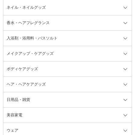
デオドラント・制汗剤・汗ケア全
ボディ用デオドラント・制汗剤・
ネイル・ネイルグッズ
洗い流すパック・マスク
チーク
バストケア
ヘアスタイリング剤
サンオイル・タンニング
アイクリーム・アイケア
口紅・リップグロス
ヒップケア
ヘアカラー・カラーリング
アフターサンケア
て
汗ケア
フット用デオドラント・制汗剤・
香水・ヘアフレグランス
リップクリーム・リップケア
ハイライト・シェーディング
ネイルケア
頭皮ケア・育毛剤
その他日焼け対策・UVケア
ネイル・ネイルグッズ全て
ゴマージュ・ピーリング
その他メイクアップ
ネイルケアグッズ
パーマ液
マニキュア
汗ケア
その他シャンプー・ヘアケア・ヘ
入浴剤・浴用料・バスソルト
顔用マッサージ料
脱毛・除毛ケア
ジェルネイル
香水・ヘアフレグランス全て
その他スキンケア
その他ボディケア
ネイルアートグッズ
香水
アスタイリング
メイクアップ・ケアグッズ
リムーバー・除光液
フレグランスミスト
入浴剤・浴用料・バスソルト全て
ヘアフレグランス
入浴剤・浴用料
ボディケアグッズ
その他香水・ヘアフレグランス
バスソルト
メイクアップ・ケアグッズ全て
パフ・スポンジ
ヘア・ヘアケアグッズ
コットン・綿棒
ボディケアグッズ全て
あぶらとり紙
ボディ・バスグッズ
日用品・雑貨
洗顔グッズ
マッサージ・ボディケアグッズ
ヘア・ヘアケアグッズ全て
ビューラー
アイケアグッズ
ヘアブラシ
美容家電
ブラシ・チップ
かかと・角質ケアグッズ
ヘアゴム
日用品・雑貨全て
二重まぶた用アイテム
エクササイズ器具・グッズ
ヘアピン・ヘアクリップ
洗剤
ウェア
ツィザー・毛抜き
絆創膏
ヘアバンド
柔軟剤
美容家電全て
眉・鼻毛・甘皮はさみ
その他ボディケアグッズ
ヘアカーラー
サニタリー・生理用品
フェイスケア美容家電