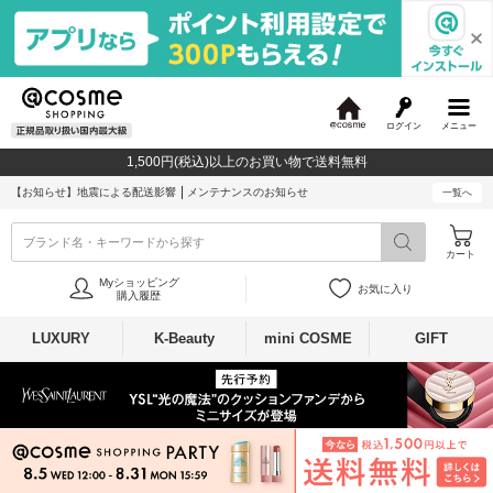
ログイン
メニュー
@
c
1,500円(税込)以上のお買い物で送料無料
o
s
【お知らせ】
地震による配送影響
メンテナンスのお知らせ
一覧へ
m
e
ブランド名・キーワードから探す
カート
Myショッピング
お気に入り
購入履歴
LUXURY
K-Beauty
mini COSME
GIFT