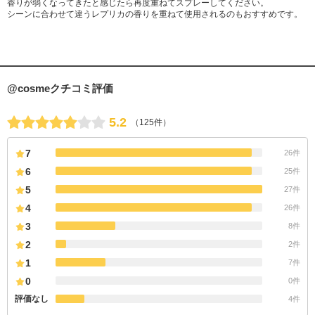
香りが弱くなってきたと感じたら再度重ねてスプレーしてください。
シーンに合わせて違うレプリカの香りを重ねて使用されるのもおすすめです。
@cosmeクチコミ評価
5.2
（125件）
7
26件
6
25件
5
27件
4
26件
3
8件
2
2件
1
7件
0
0件
評価なし
4件