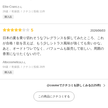
Ellie-Cranc
さん
28歳
乾燥肌
クチコミ投稿 11件
購入品
5
2026/06/03
日本の夏を乗り切れそうなフレグランスを探してみたところ、これ
が合格！欲を言えば、もう少しシトラス風味が強くても良いかな。
あと、オードトワレでなく、パフュームも販売して欲しい。周囲の
香害になりたくないので。
Attocosmetica
さん
64歳
乾燥肌
クチコミ投稿 26件
購入品
@cosmeでクチコミを詳しくみる
(125件)
この商品にクチコミする