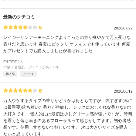
最新のクチコミ
5
2026/07/27
レイジーサンデーモーニングよりこっちの方が爽やかで万人受けな
香りだと思います 春夏にピッタリ オフィスでも使っています 何度
かプレゼントでも購入しましたが喜ばれました
mer*mm
さん
32歳
普通肌
クチコミ投稿 169件
購入品
リピート
6
2026/06/19
万人ウケするタイプの香りがどうかは何ともですが、強すぎず(私に
は最重要)落ち着いた香りが持続し、シックにおしゃれな香りなので
大好きです。 個人的には最初は少しグリーン感が強いですが、時間
を置くと落ち着きのあるフローラルって感じがしてます。初心者感
想です。信用しすぎないで欲しいです。 次は大きいサイズを購入し
たいと思っています。