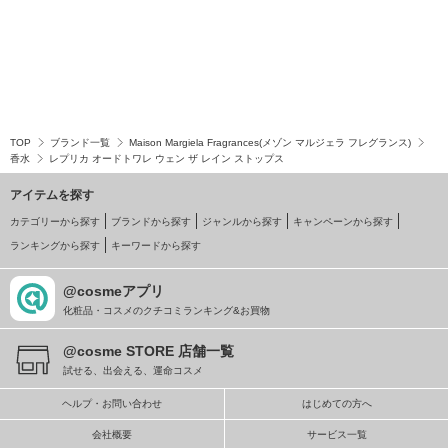
TOP
ブランド一覧
Maison Margiela Fragrances(メゾン マルジェラ フレグランス)
香水
レプリカ オードトワレ ウェン ザ レイン ストップス
アイテムを探す
カテゴリーから探す
ブランドから探す
ジャンルから探す
キャンペーンから探す
ランキングから探す
キーワードから探す
@cosmeアプリ
化粧品・コスメのクチコミランキング&お買物
@cosme STORE 店舗一覧
試せる、出会える、運命コスメ
ヘルプ・お問い合わせ
はじめての方へ
会社概要
サービス一覧