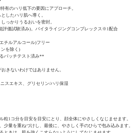
ア
肌特有のハリ低下の要因にアプローチ。
らとしたハリ肌へ導く。
、しっかりうるおいを密封。
能評価試験済み)。バイタライジングコンプレックス※1配合
(エチルアルコール)フリー
ンを除く)
るパッチテスト済み**
がおきないわけではありません。
ノニスエキス、グリセリン/ハリ保湿
ール粒1コ分を目安を目安にとり、顔全体にやさしくなじませます
は、少量を重ねづけし、最後に、やさしく手のひらで包み込みます
なるときは、肌を強くこすらないようにしてなじませます。