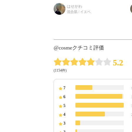
リーム うるおいを閉じ込めて、薬
はせがわ
用肌あれケア。 ベタつかない使い
混合肌 / イエベ
やすいテ
@cosmeクチコミ評価
5.2
(1154件)
7
6
5
4
3