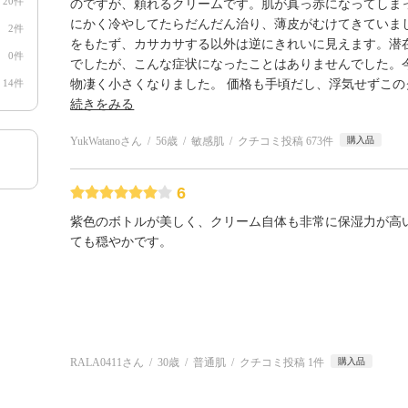
20件
のですが、頼れるクリームです。肌が真っ赤になってしま
にかく冷やしてたらだんだん治り、薄皮がむけてきていま
2件
をもたず、カサカサする以外は逆にきれいに見えます。潜
0件
でしたが、こんな症状になったことはありませんでした。
14件
物凄く小さくなりました。 価格も手頃だし、浮気せずこの
続きをみる
YukWatanoさん
56歳
敏感肌
クチコミ投稿 673件
購入品
6
紫色のボトルが美しく、クリーム自体も非常に保湿力が高
ても穏やかです。
RALA0411さん
30歳
普通肌
クチコミ投稿 1件
購入品