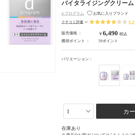
バイタライジングクリーム
d プログラム
お気に入りブランド
5.2
クチコミ評価
6,490
販売価格 ：
￥
税込
獲得ポイント ：
59ポイント
バリエーション：
カ
在庫あり
※ 商品のお届けについては
こちら
よりご