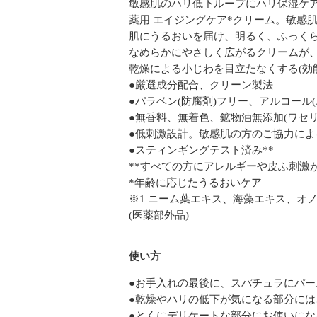
敏感肌のハリ低下ループにハリ保湿ケ
薬用 エイジングケア*クリーム。敏感
肌にうるおいを届け、明るく、ふっく
なめらかにやさしく広がるクリームが
乾燥による小じわを目立たなくする(効
●厳選成分配合、クリーン製法
●パラベン(防腐剤)フリー、アルコール
●無香料、無着色、鉱物油無添加(ワセリ
●低刺激設計。敏感肌の方のご協力によ
●スティンギングテスト済み**
**すべての方にアレルギーや皮ふ刺激
*年齢に応じたうるおいケア
※1 ニーム葉エキス、海藻エキス、オ
(医薬部外品)
使い方
●お手入れの最後に、スパチュラにパ
●乾燥やハリの低下が気になる部分に
●とくにデリケートな部分にお使いに