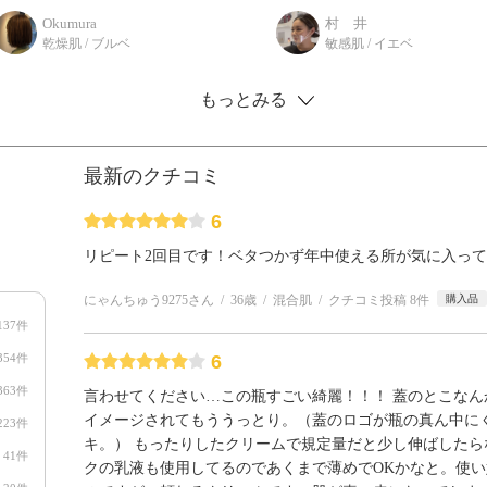
リームが2種あるので、どっちが
めました！ ⭐︎ツヤツヤのパープル
Okumura
村 井
いいの？とお悩みの方もいらっし
のパッケージが 目を引くバイタ
乾燥肌 / ブルベ
敏感肌 / イエベ
ゃるのでは ない
イジングクリーム
もっとみる
最新のクチコミ
6
リピート2回目です！ベタつかず年中使える所が気に入っ
にゃんちゅう9275さん
36歳
混合肌
クチコミ投稿 8件
購入品
137件
354件
6
363件
言わせてください…この瓶すごい綺麗！！！ 蓋のとこなん
イメージされてもううっとり。（蓋のロゴが瓶の真ん中に
223件
キ。） もったりしたクリームで規定量だと少し伸ばしたら
41件
クの乳液も使用してるのであくまで薄めでOKかなと。使