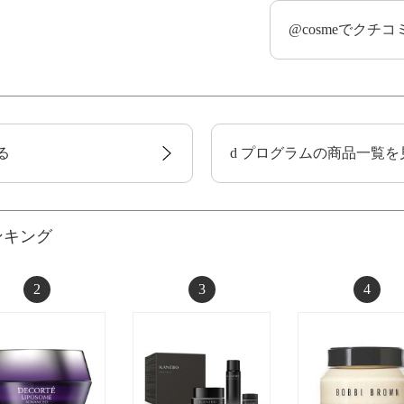
@cosmeでクチ
る
d プログラムの商品一覧を
ンキング
2
3
4