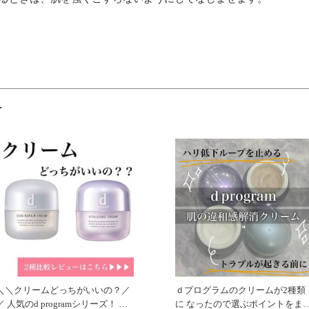
ー
＼＼クリームどっちがいいの？／
ｄプログラムのクリームが2種類
／ 人気のd programシリーズ！ ク
に なったので選ぶポイントをま