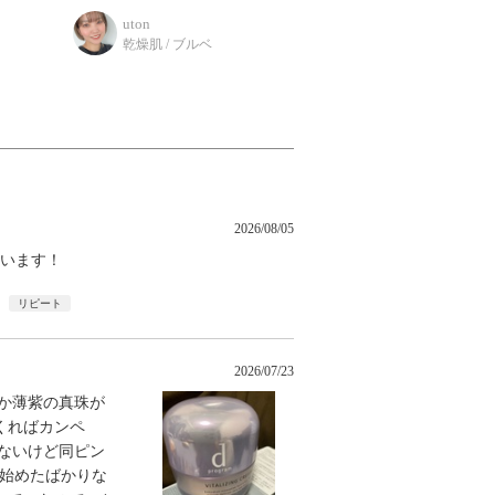
今回ご紹介するのは「秋冬にぴっ
uton
ラ
たり！保湿お助けクリーム」特集
乾燥肌 / ブルベ
です♪ 季節もガ
2026/08/05
ています！
リピート
2026/07/23
か薄紫の真珠が
くればカンペ
ないけど同ピン
い始めたばかりな