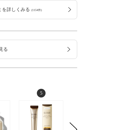
コミを詳しくみる
(1154件)
見る
5
6