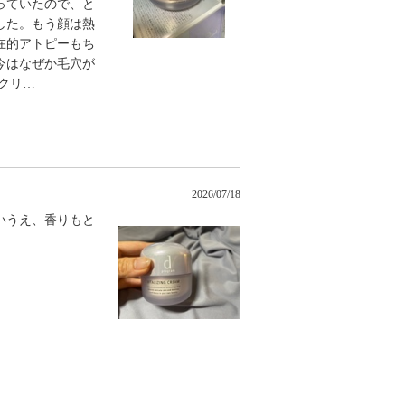
っていたので、と
した。もう顔は熱
在的アトピーもち
今はなぜか毛穴が
クリ
…
2026/07/18
いうえ、香りもと