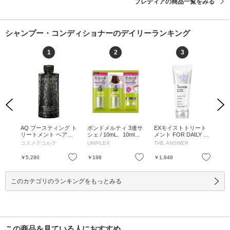
プレディアの商品一覧をみる
シャンプー・コンディショナーのデイリーランキング
1
2
3
Previous
Next
ス
AQ ブースティング ト
ボンドメルティ 3連サ
EXモイストトリート
リ
 /
リートメント ヘアセ
シェ / 10mL、10ml、1
メント FOR DAILY D
イ
ラム / 200mL / 付け替
0ml / 10mL、10ml、10
AMAGE / 220g / ベル
ート
コスメデコルテ
UNIPLEX
THE ANSWER
リ
え / 200mL
ml
ガモット&ダフネの香
ピン
り / 220g
パウ
お気に入り
お気に入り
お気に入り
￥5,280
￥198
￥1,848
￥1
L、
このカテゴリのランキングをもっとみる
この商品を見ている人におすすめ