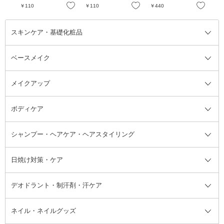
お気に入り
お気に入り
お気に入り
￥110
￥110
￥440
￥5
スキンケア・基礎化粧品
ベースメイク
スキンケア・基礎化粧品全て
クレンジング
メイクアップ
洗顔料
ベースメイク全て
化粧水
化粧下地・コントロールカラー
ボディケア
美容液
BBクリーム
メイクアップ全て
乳液
CCクリーム
マスカラ・マスカラ下地
ボディソープ・ハンドソープ・石
シャンプー・ヘアケア・ヘアスタイリング
オールインワン化粧品
コンシーラー
まつげ美容液
ボディケア全て
フェイスクリーム
ファンデーション
つけまつげ
けん
シャンプー・ヘアケア・ヘアスタ
日焼け対策・ケア
フェイスオイル・バーム
フェイスパウダー
アイシャドウ
ボディケア
化粧液
その他ベースメイク
アイシャドウベース
ハンドケア
シャンプー・コンディショナー
イリング全て
デオドラント・制汗剤・汗ケア
ブースター・導入液
アイブロウ・眉マスカラ
レッグ・フットケア
洗い流さないトリートメント
日焼け対策・ケア全て
シートパック・マスク
アイライナー
ネック・デコルテケア
ヘアパック・ヘアマスク
日焼け止め
デオドラント・制汗剤・汗ケア全
ボディ用デオドラント・制汗剤・
ネイル・ネイルグッズ
洗い流すパック・マスク
チーク
バストケア
ヘアスタイリング剤
サンオイル・タンニング
アイクリーム・アイケア
口紅・リップグロス
ヒップケア
ヘアカラー・カラーリング
アフターサンケア
て
汗ケア