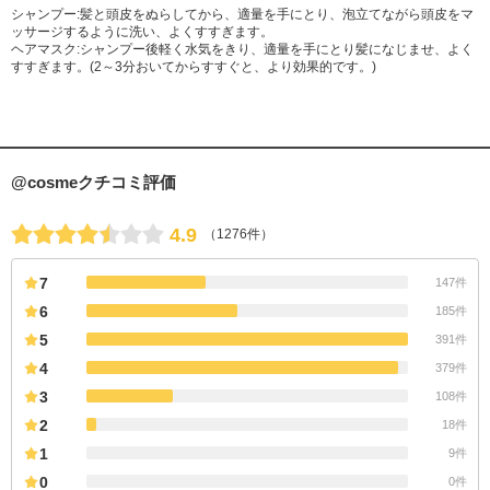
シャンプー:髪と頭皮をぬらしてから、適量を手にとり、泡立てながら頭皮をマ
ッサージするように洗い、よくすすぎます。
ヘアマスク:シャンプー後軽く水気をきり、適量を手にとり髪になじませ、よく
すすぎます。(2～3分おいてからすすぐと、より効果的です。)
@cosmeクチコミ評価
4.9
（1276件）
7
147件
6
185件
5
391件
4
379件
3
108件
2
18件
1
9件
0
0件