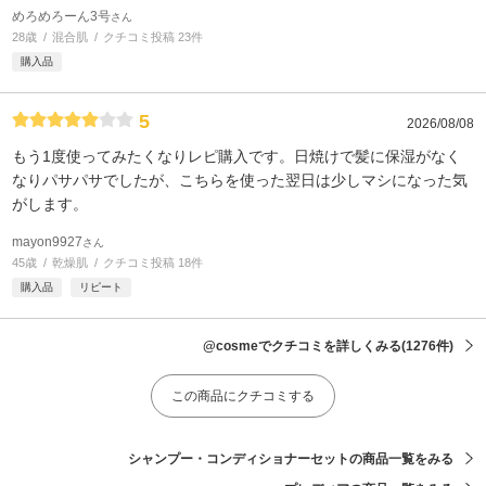
めろめろーん3号
さん
28歳
混合肌
クチコミ投稿 23件
購入品
5
2026/08/08
もう1度使ってみたくなりレピ購入です。日焼けで髪に保湿がなく
なりパサパサでしたが、こちらを使った翌日は少しマシになった気
がします。
mayon9927
さん
45歳
乾燥肌
クチコミ投稿 18件
購入品
リピート
@cosmeでクチコミを詳しくみる
(1276件)
この商品にクチコミする
シャンプー・コンディショナーセットの商品一覧をみる