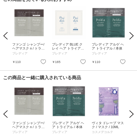
Previous
Next
クレ
ファンゴ シャンプー/
プレディア BLUE ク
プレディア アルゲ ヘ
キ
モイ
ヘアマスク n / トライ
レイ ヘア トライアル
ア トライアル / 本体
ン
ンプ
アル / 15ml+17g
/ 15mL、17g
ト 
プレディア
プレディア
プレディア
T/
体)
10
ホワイ
お気に入り
お気に入り
お気に入り
￥110
￥165
￥110
￥1
り
この商品と一緒に購入されている商品
Previous
Next
ルル
ファンゴ シャンプー/
プレディア アルゲ ヘ
ヴィタ ドレーブ マス
ス
3K
ヘアマスク n / トライ
ア トライアル / 本体
ク / マスク / 10ML
ラソ
 1
アル / 15ml+17g
本体
プレディア
プレディア
コスメデコルテ
プ