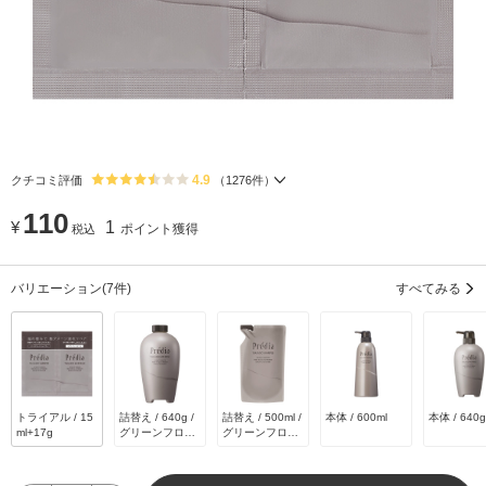
4.9
クチコミ評価
（
1276
件）
110
¥
1
ポイント獲得
税込
バリエーション
(7件)
すべてみる
トライアル / 15
詰替え / 640g /
詰替え / 500ml /
本体 / 600ml
本体 / 640g
ml+17g
グリーンフロー
グリーンフロー
ラルウッディの
ラルウッディの
香り
香り