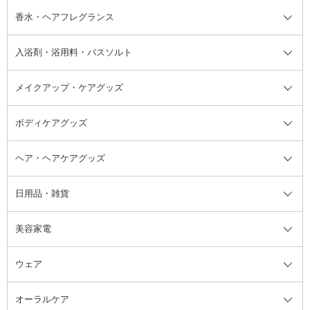
フット用デオドラント・制汗剤・
香水・ヘアフレグランス
リップクリーム・リップケア
ハイライト・シェーディング
ネイルケア
頭皮ケア・育毛剤
その他日焼け対策・UVケア
ネイル・ネイルグッズ全て
ゴマージュ・ピーリング
その他メイクアップ
ネイルケアグッズ
パーマ液
マニキュア
汗ケア
その他シャンプー・ヘアケア・ヘ
入浴剤・浴用料・バスソルト
顔用マッサージ料
脱毛・除毛ケア
ジェルネイル
香水・ヘアフレグランス全て
その他スキンケア
その他ボディケア
ネイルアートグッズ
香水
アスタイリング
メイクアップ・ケアグッズ
リムーバー・除光液
フレグランスミスト
入浴剤・浴用料・バスソルト全て
ヘアフレグランス
入浴剤・浴用料
ボディケアグッズ
その他香水・ヘアフレグランス
バスソルト
メイクアップ・ケアグッズ全て
パフ・スポンジ
ヘア・ヘアケアグッズ
コットン・綿棒
ボディケアグッズ全て
あぶらとり紙
ボディ・バスグッズ
日用品・雑貨
洗顔グッズ
マッサージ・ボディケアグッズ
ヘア・ヘアケアグッズ全て
ビューラー
アイケアグッズ
ヘアブラシ
美容家電
ブラシ・チップ
かかと・角質ケアグッズ
ヘアゴム
日用品・雑貨全て
二重まぶた用アイテム
エクササイズ器具・グッズ
ヘアピン・ヘアクリップ
洗剤
ウェア
ツィザー・毛抜き
絆創膏
ヘアバンド
柔軟剤
美容家電全て
眉・鼻毛・甘皮はさみ
その他ボディケアグッズ
ヘアカーラー
サニタリー・生理用品
フェイスケア美容家電
ルームフレグランス・ディフュー
オーラルケア
カミソリ
ヘッドマッサージブラシ
ボディケア美容家電
ウェア全て
角栓抜き
その他ヘア・ヘアケアグッズ
エッセンシャルオイル
ヘアケアスタイリング美容家電
インナー
ザー