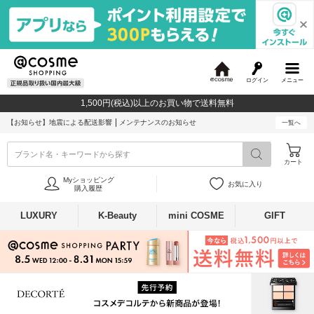
ログイン
メニュー
@
c
1,500円(税込)以上のお買い物で送料無料
o
s
【お知らせ】
地震による配送影響
メンテナンスのお知らせ
一覧へ
m
e
ブランド名・キーワードから探す
カート
Myショッピング
お気に入り
購入履歴
LUXURY
K-Beauty
mini COSME
GIFT