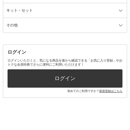
ファンデーション・パウダーケー
キット・セット
アロマキャンドル
その他美容家電
レッグウェア
オーラルケア全て
化粧ポーチ・メイクボックス
お香・インセンス
その他ウェア
歯磨き粉
ス
その他
ミラー・鏡
消臭剤・芳香剤
歯ブラシ
キット・セット全て
詰替容器・アトマイザー
ファブリックミスト
デンタルフロス
スキンケアキット
その他メイクアップ・ケアグッズ
マスク・ティッシュ
マウスウォッシュ・スプレー
ベースメイクキット
その他全て
その他日用品・雑貨
口臭清涼・ケア剤
メイクアップキット
その他
ログイン
その他オーラルケア
ボディケアキット
ヘアケアキット
ログインいただくと、気になる商品を後から確認できる「お気に入り登録」やお
トクな会員特典でさらに便利にご利用いただけます！
その他キット・セット
ログイン
初めてのご利用ですか？
新規登録はこちら