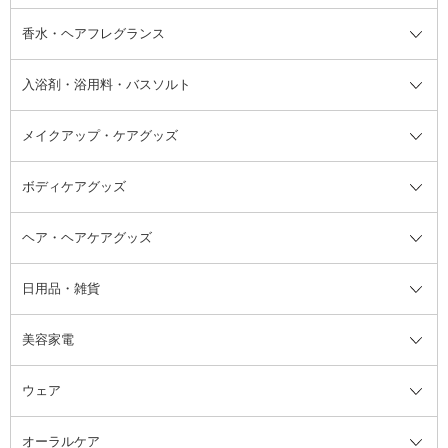
フット用デオドラント・制汗剤・
香水・ヘアフレグランス
リップクリーム・リップケア
ハイライト・シェーディング
ネイルケア
頭皮ケア・育毛剤
その他日焼け対策・UVケア
ネイル・ネイルグッズ全て
ゴマージュ・ピーリング
その他メイクアップ
ネイルケアグッズ
パーマ液
マニキュア
汗ケア
その他シャンプー・ヘアケア・ヘ
入浴剤・浴用料・バスソルト
顔用マッサージ料
脱毛・除毛ケア
ジェルネイル
香水・ヘアフレグランス全て
その他スキンケア
その他ボディケア
ネイルアートグッズ
香水
アスタイリング
メイクアップ・ケアグッズ
リムーバー・除光液
フレグランスミスト
入浴剤・浴用料・バスソルト全て
ヘアフレグランス
入浴剤・浴用料
ボディケアグッズ
その他香水・ヘアフレグランス
バスソルト
メイクアップ・ケアグッズ全て
パフ・スポンジ
ヘア・ヘアケアグッズ
コットン・綿棒
ボディケアグッズ全て
あぶらとり紙
ボディ・バスグッズ
日用品・雑貨
洗顔グッズ
マッサージ・ボディケアグッズ
ヘア・ヘアケアグッズ全て
ビューラー
アイケアグッズ
ヘアブラシ
美容家電
ブラシ・チップ
かかと・角質ケアグッズ
ヘアゴム
日用品・雑貨全て
二重まぶた用アイテム
エクササイズ器具・グッズ
ヘアピン・ヘアクリップ
洗剤
ウェア
ツィザー・毛抜き
絆創膏
ヘアバンド
柔軟剤
美容家電全て
眉・鼻毛・甘皮はさみ
その他ボディケアグッズ
ヘアカーラー
サニタリー・生理用品
フェイスケア美容家電
ルームフレグランス・ディフュー
オーラルケア
カミソリ
ヘッドマッサージブラシ
ボディケア美容家電
ウェア全て
角栓抜き
その他ヘア・ヘアケアグッズ
エッセンシャルオイル
ヘアケアスタイリング美容家電
インナー