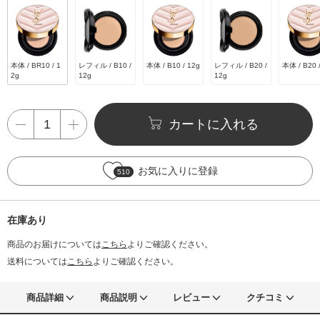
本体 / BR10 / 1
レフィル / B10 /
本体 / B10 / 12g
レフィル / B20 /
本体 / B20 
2g
12g
12g
カートに入れる
お気に入りに登録
510
在庫あり
商品のお届けについては
こちら
よりご確認ください。
送料については
こちら
よりご確認ください。
商品詳細
商品説明
レビュー
クチコミ