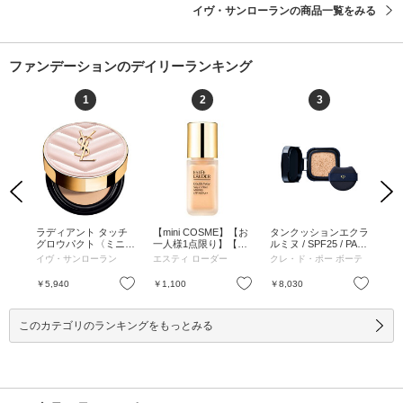
イヴ・サンローランの商品一覧をみる
ファンデーションのデイリーランキング
1
2
3
Previous
Next
ーフ
ラディアント タッチ
【mini COSME】【お
タンクッションエクラ
デ
ファ
グロウパクト〈ミニサ
一人様1点限り】【次
ルミヌ / SPF25 / PA++
ヴ
F50
イズ〉 / SPF50+ / PA+
回現品ご購入で使える
+ / オークル10 / 15g /
ン 
イヴ・サンローラン
エスティ ローダー
クレ・ド・ポー ボーテ
デ
 ライト
+++ / B10 / 5g / B10 / 5
1,000円オフクーポン
詰替え / 天然ローズオ
A+
わっと
g
付き】ダブル ウェア
イルなどを調香した香
ル /
お気に入り
お気に入り
お気に入り
￥5,940
￥1,100
￥8,030
￥8
 ラ
ステイ イン プレイス
り / オークル10 / 15g
ニュ
メークアップ N / SPF
10 / PA++ / 【オススメ
このカテゴリのランキングをもっとみる
色】クール バニラ / 5
mL / 【オススメ色】
クール バニラ / 5mL