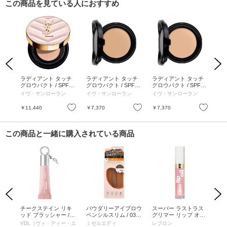
この商品を見ている人におすすめ
Previous
Next
ルク
ラディアント タッチ
ラディアント タッチ
ラディアント タッチ
ラ
 / P
グロウパクト / SPF50
グロウパクト / SPF50
グロウパクト / SPF50
グロ
健康的
+ / PA++++ / 本体 / BR
+ / PA++++ / レフィル
+ / PA++++ / レフィル
+ /
イヴ・サンローラン
イヴ・サンローラン
イヴ・サンローラン
イ
20 / 12g
/ B20 / 12g
/ B10 / 12g
5 /
お気に入り
お気に入り
お気に入り
￥11,440
￥7,370
￥7,370
￥1
この商品と一緒に購入されている商品
Previous
Next
ング
チークステイン リキ
パウダリーアイブロウ
スーパー ラストラス
ク
 /
ッド ブラッシャー / 0
ペンシルスリム / 03
グリマー リップ オイ
カラ
g
1 / 10.5ML
ナチュラルブラウン
ル / 001 キャンディ ハ
ズベ
VDL（ヴィ・ディー・エ
ミゼルエディ
レブロン
ボ