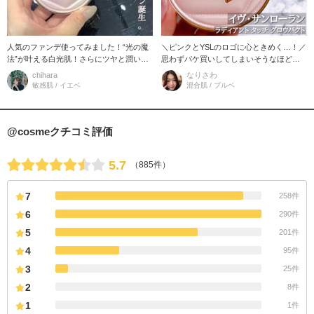
人気のファンデ使ってみました！“光の魔
＼ピンクとYSLのロゴに心ときめく…！／
法”が叶える白光肌！さらにツヤと潤い、
思わずパケ買いしてしまいそうなほどか
カバー力。 新メッシュ構造で滑らかで付
わいい…！！ でもどんなファンデーショ
chihara
なりさわ
けやすい！ まるでクリーム
ンなの？仕上がりなの？？
敏感肌 / イエベ
混合肌 / ブルベ
@cosmeクチコミ評価
5.7
（885件）
7
258件
6
290件
5
201件
4
95件
3
25件
2
8件
1
1件