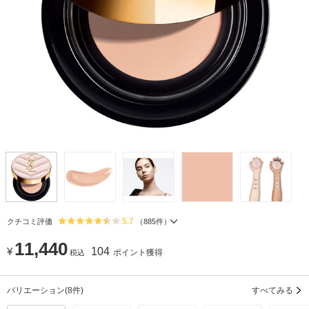
5.7
クチコミ評価
（
885
件）
11,440
¥
104
ポイント獲得
税込
バリエーション
(8件)
すべてみる