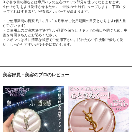
3.小鼻や目の際などは専用パフの左右のエッジ部分を使ってなじませます。
4.仕上がりをより洗練させるために、最後の仕上げにタップします。丁寧にタ
ップすればするほど、密着感とカバー力が高まります。
・ご使用期間の目安:約1ヵ月～1ヵ月半がご使用期間の目安となります(個人差
がございます)
・ご使用上のご注意:みずみずしい品質を保ちとリキッドの流出を防ぐため、中
蓋を毎回きちんとお閉めください。
・スポンジは常に清潔な状態でご使用下さい。汚れたら中性洗剤で優しく洗
い、しっかりすすいだ後十分に乾かします。
美容部員・美容のプロのレビュー