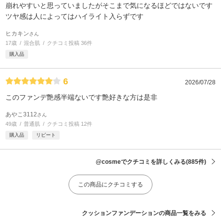
崩れやすいと思っていましたがそこまで気になるほどではないです
ツヤ感は人によってはハイライト入らずです
ヒカキン
さん
17歳
混合肌
クチコミ投稿 36件
購入品
6
2026/07/28
このファンデ艶感半端ないです艶好きな方は是非
あやこ3112
さん
49歳
普通肌
クチコミ投稿 12件
購入品
リピート
@cosmeでクチコミを詳しくみる
(885件)
この商品にクチコミする
クッションファンデーションの商品一覧をみる