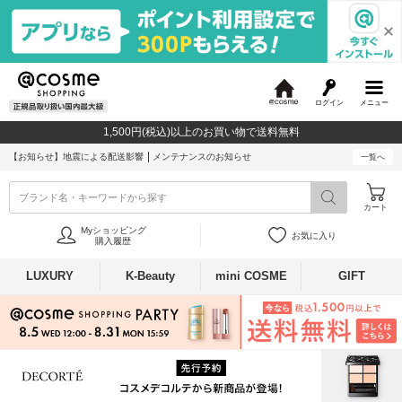
ログイン
メニュー
@
c
1,500円(税込)以上のお買い物で送料無料
o
s
【お知らせ】
地震による配送影響
メンテナンスのお知らせ
一覧へ
m
e
ブランド名・キーワードから探す
カート
Myショッピング
お気に入り
購入履歴
LUXURY
K-Beauty
mini COSME
GIFT