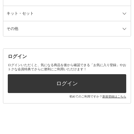
ザー
ファンデーション・パウダーケー
キット・セット
アロマキャンドル
その他美容家電
レッグウェア
オーラルケア全て
化粧ポーチ・メイクボックス
お香・インセンス
その他ウェア
歯磨き粉
ス
その他
ミラー・鏡
消臭剤・芳香剤
歯ブラシ
キット・セット全て
詰替容器・アトマイザー
ファブリックミスト
デンタルフロス
スキンケアキット
その他メイクアップ・ケアグッズ
マスク・ティッシュ
マウスウォッシュ・スプレー
ベースメイクキット
その他全て
その他日用品・雑貨
口臭清涼・ケア剤
メイクアップキット
その他
ログイン
その他オーラルケア
ボディケアキット
ヘアケアキット
ログインいただくと、気になる商品を後から確認できる「お気に入り登録」やお
トクな会員特典でさらに便利にご利用いただけます！
その他キット・セット
ログイン
初めてのご利用ですか？
新規登録はこちら