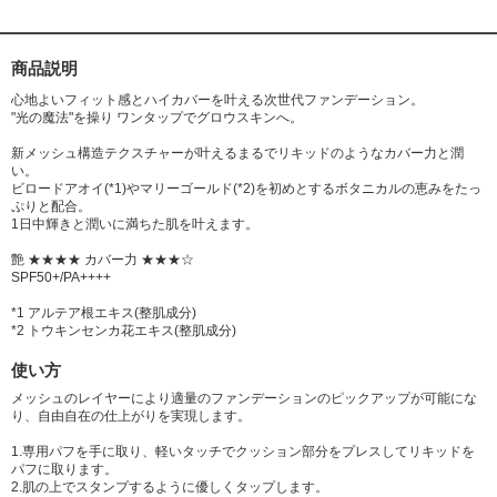
商品説明
心地よいフィット感とハイカバーを叶える次世代ファンデーション。
"光の魔法"を操り ワンタップでグロウスキンへ。
新メッシュ構造テクスチャーが叶えるまるでリキッドのようなカバー力と潤
い。
ビロードアオイ(*1)やマリーゴールド(*2)を初めとするボタニカルの恵みをたっ
ぷりと配合。
1日中輝きと潤いに満ちた肌を叶えます。
艶 ★★★★ カバー力 ★★★☆
SPF50+/PA++++
*1 アルテア根エキス(整肌成分)
*2 トウキンセンカ花エキス(整肌成分)
使い方
メッシュのレイヤーにより適量のファンデーションのピックアップが可能にな
り、自由自在の仕上がりを実現します。
1.専用パフを手に取り、軽いタッチでクッション部分をプレスしてリキッドを
パフに取ります。
2.肌の上でスタンプするように優しくタップします。