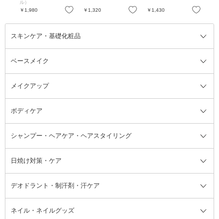
ーツ / 3.8mL
ル）
お気に入り
お気に入り
お気に入り
￥1,980
￥1,320
￥1,430
￥5
スキンケア・基礎化粧品
ベースメイク
スキンケア・基礎化粧品全て
クレンジング
メイクアップ
洗顔料
ベースメイク全て
化粧水
化粧下地・コントロールカラー
ボディケア
美容液
BBクリーム
メイクアップ全て
乳液
CCクリーム
マスカラ・マスカラ下地
ボディソープ・ハンドソープ・石
シャンプー・ヘアケア・ヘアスタイリング
オールインワン化粧品
コンシーラー
まつげ美容液
ボディケア全て
フェイスクリーム
ファンデーション
つけまつげ
けん
シャンプー・ヘアケア・ヘアスタ
日焼け対策・ケア
フェイスオイル・バーム
フェイスパウダー
アイシャドウ
ボディケア
化粧液
その他ベースメイク
アイシャドウベース
ハンドケア
シャンプー・コンディショナー
イリング全て
デオドラント・制汗剤・汗ケア
ブースター・導入液
アイブロウ・眉マスカラ
レッグ・フットケア
洗い流さないトリートメント
日焼け対策・ケア全て
シートパック・マスク
アイライナー
ネック・デコルテケア
ヘアパック・ヘアマスク
日焼け止め
デオドラント・制汗剤・汗ケア全
ボディ用デオドラント・制汗剤・
ネイル・ネイルグッズ
洗い流すパック・マスク
チーク
バストケア
ヘアスタイリング剤
サンオイル・タンニング
アイクリーム・アイケア
口紅・リップグロス
ヒップケア
ヘアカラー・カラーリング
アフターサンケア
て
汗ケア