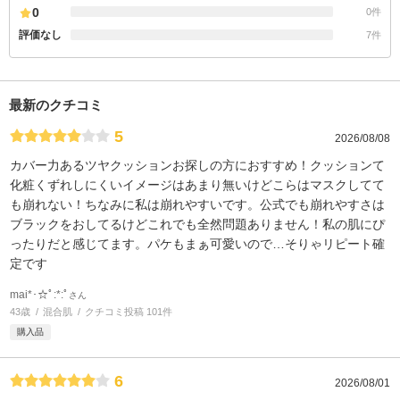
0
0件
評価なし
7件
最新のクチコミ
5
2026/08/08
カバー力あるツヤクッションお探しの方におすすめ！クッションて
化粧くずれしにくいイメージはあまり無いけどこらはマスクしてて
も崩れない！ちなみに私は崩れやすいです。公式でも崩れやすさは
ブラックをおしてるけどこれでも全然問題ありません！私の肌にぴ
ったりだと感じてます。パケもまぁ可愛いので…そりゃリピート確
定です
mai*･☆ﾟ:*:ﾟ
さん
43歳
混合肌
クチコミ投稿 101件
購入品
6
2026/08/01