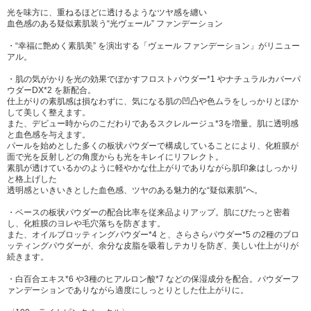
光を味方に、重ねるほどに透けるようなツヤ感を纏い
血色感のある疑似素肌装う“光ヴェール” ファンデーション
・“幸福に艶めく素肌美” を演出する「ヴェール ファンデーション」がリニュー
アル。
・肌の気がかりを光の効果でぼかすフロストパウダー*1 やナチュラルカバーパ
ウダーDX*2 を新配合。
仕上がりの素肌感は損なわずに、気になる肌の凹凸や色ムラをしっかりとぼか
して美しく整えます。
また、デビュー時からのこだわりであるスクレルージュ*3を増量。肌に透明感
と血色感を与えます。
パールを始めとした多くの板状パウダーで構成していることにより、化粧膜が
面で光を反射しどの角度からも光をキレイにリフレクト。
素肌が透けているかのように軽やかな仕上がりでありながら肌印象はしっかり
と格上げした
透明感といきいきとした血色感、ツヤのある魅力的な“疑似素肌”へ。
・ベースの板状パウダーの配合比率を従来品よりアップ。肌にぴたっと密着
し、化粧膜のヨレや毛穴落ちを防ぎます。
また、オイルブロッティングパウダー*4 と、さらさらパウダー*5 の2種のブロ
ッティングパウダーが、余分な皮脂を吸着しテカリを防ぎ、美しい仕上がりが
続きます。
・白百合エキス*6 や3種のヒアルロン酸*7 などの保湿成分を配合。パウダーフ
ァンデーションでありながら適度にしっとりとした仕上がりに。