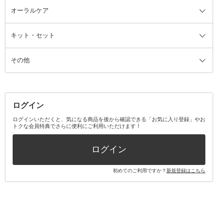
ルームフレグランス・ディフュー
オーラルケア
カミソリ
ヘッドマッサージブラシ
ボディケア美容家電
ウェア全て
角栓抜き
その他ヘア・ヘアケアグッズ
エッセンシャルオイル
ヘアケアスタイリング美容家電
インナー
ザー
ファンデーション・パウダーケー
キット・セット
アロマキャンドル
その他美容家電
レッグウェア
オーラルケア全て
化粧ポーチ・メイクボックス
お香・インセンス
その他ウェア
歯磨き粉
ス
その他
ミラー・鏡
消臭剤・芳香剤
歯ブラシ
キット・セット全て
詰替容器・アトマイザー
ファブリックミスト
デンタルフロス
スキンケアキット
その他メイクアップ・ケアグッズ
マスク・ティッシュ
マウスウォッシュ・スプレー
ベースメイクキット
その他全て
その他日用品・雑貨
口臭清涼・ケア剤
メイクアップキット
その他
ログイン
その他オーラルケア
ボディケアキット
ヘアケアキット
ログインいただくと、気になる商品を後から確認できる「お気に入り登録」やお
トクな会員特典でさらに便利にご利用いただけます！
その他キット・セット
ログイン
初めてのご利用ですか？
新規登録はこちら