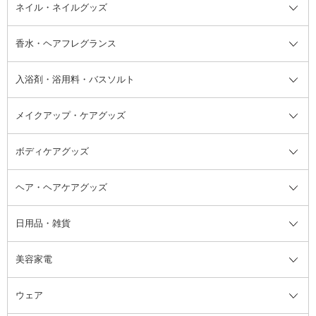
デオドラント・制汗剤・汗ケア全
ボディ用デオドラント・制汗剤・
ネイル・ネイルグッズ
洗い流すパック・マスク
チーク
バストケア
ヘアスタイリング剤
サンオイル・タンニング
アイクリーム・アイケア
口紅・リップグロス
ヒップケア
ヘアカラー・カラーリング
アフターサンケア
て
汗ケア
フット用デオドラント・制汗剤・
香水・ヘアフレグランス
リップクリーム・リップケア
ハイライト・シェーディング
ネイルケア
頭皮ケア・育毛剤
その他日焼け対策・UVケア
ネイル・ネイルグッズ全て
ゴマージュ・ピーリング
その他メイクアップ
ネイルケアグッズ
パーマ液
マニキュア
汗ケア
その他シャンプー・ヘアケア・ヘ
入浴剤・浴用料・バスソルト
顔用マッサージ料
脱毛・除毛ケア
ジェルネイル
香水・ヘアフレグランス全て
その他スキンケア
その他ボディケア
ネイルアートグッズ
香水
アスタイリング
メイクアップ・ケアグッズ
リムーバー・除光液
フレグランスミスト
入浴剤・浴用料・バスソルト全て
ヘアフレグランス
入浴剤・浴用料
ボディケアグッズ
その他香水・ヘアフレグランス
バスソルト
メイクアップ・ケアグッズ全て
パフ・スポンジ
ヘア・ヘアケアグッズ
コットン・綿棒
ボディケアグッズ全て
あぶらとり紙
ボディ・バスグッズ
日用品・雑貨
洗顔グッズ
マッサージ・ボディケアグッズ
ヘア・ヘアケアグッズ全て
ビューラー
アイケアグッズ
ヘアブラシ
美容家電
ブラシ・チップ
かかと・角質ケアグッズ
ヘアゴム
日用品・雑貨全て
二重まぶた用アイテム
エクササイズ器具・グッズ
ヘアピン・ヘアクリップ
洗剤
ウェア
ツィザー・毛抜き
絆創膏
ヘアバンド
柔軟剤
美容家電全て
眉・鼻毛・甘皮はさみ
その他ボディケアグッズ
ヘアカーラー
サニタリー・生理用品
フェイスケア美容家電