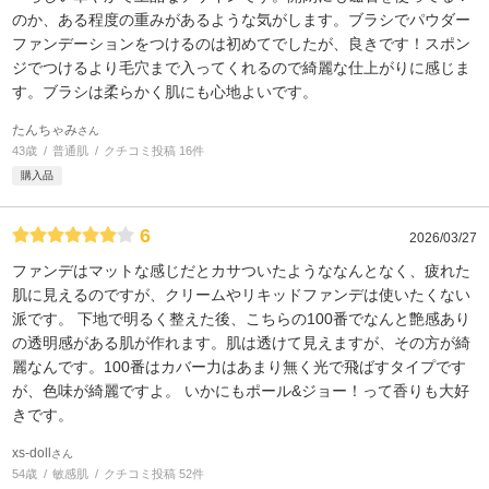
のか、ある程度の重みがあるような気がします。ブラシでパウダー
ファンデーションをつけるのは初めてでしたが、良きです！スポン
ジでつけるより毛穴まで入ってくれるので綺麗な仕上がりに感じま
す。ブラシは柔らかく肌にも心地よいです。
たんちゃみ
さん
43歳
普通肌
クチコミ投稿 16件
購入品
6
2026/03/27
ファンデはマットな感じだとカサついたようななんとなく、疲れた
肌に見えるのですが、クリームやリキッドファンデは使いたくない
派です。 下地で明るく整えた後、こちらの100番でなんと艶感あり
の透明感がある肌が作れます。肌は透けて見えますが、その方が綺
麗なんです。100番はカバー力はあまり無く光で飛ばすタイプです
が、色味が綺麗ですよ。 いかにもポール&ジョー！って香りも大好
きです。
xs-doll
さん
54歳
敏感肌
クチコミ投稿 52件