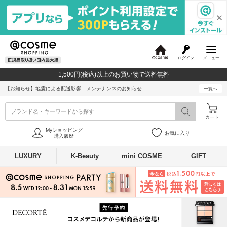
ログイン
メニュー
@
c
1,500円(税込)以上のお買い物で送料無料
o
s
【お知らせ】
地震による配送影響
メンテナンスのお知らせ
一覧へ
m
e
ブランド名・キーワードから探す
カート
Myショッピング
お気に入り
購入履歴
LUXURY
K-Beauty
mini COSME
GIFT