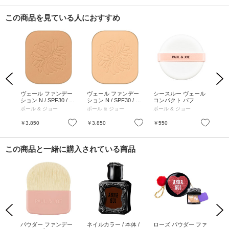
この商品を見ている人におすすめ
Previous
Next
 シ
ヴェール ファンデー
ヴェール ファンデー
シースルー ヴェール
フ
 /
ション N / SPF30 / PA
ション N / SPF30 / PA
コンパクト パフ
ニ
+++ / 詰替え / 103 / 8g
+++ / 詰替え / 102 / 8g
スク
ポール & ジョー
ポール & ジョー
ポール & ジョー
我
い日
お気に入り
お気に入り
お気に入り
￥3,850
￥3,850
￥550
￥2
この商品と一緒に購入されている商品
Previous
Next
ー
パウダー ファンデー
ネイルカラー / 本体 /
ローズ パウダー ファ
ロ