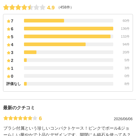
4.9
（458件）
7
60件
6
136件
5
132件
4
94件
3
20件
2
5件
1
3件
0
0件
評価なし
8件
最新のクチコミ
6
2026/06/06
ブラシ付属という珍しいコンパクトケース！ピンクでポール&ジョ
ーらしい華やかで上品なデザインです。開閉にも磁石を使ってる？