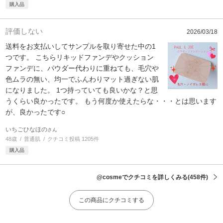
購入品
評価しない
2026/03/18
送料をお支払いしてサンプルを取り寄せた中の1
つです。 こちらリキッドファンデやクッション
ファンデに、パウダー代わりに重ねても、毛穴や
色ムラの無い、均一でふんわりマット過ぎない肌
になりました。 1つ持っていても良いかな？と思
うくらい良かったです。 もう何度か使えたらな・・・とは思います
が、良かったです○
いちごひなほの
さん
48歳
普通肌
クチコミ投稿 1205件
購入品
@cosmeでクチコミを詳しくみる
(458件)
この商品にクチコミする