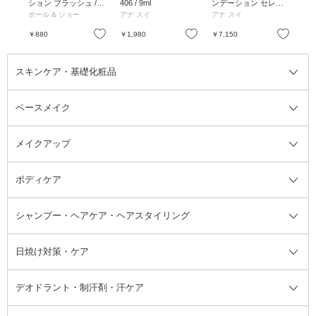
 シ
ション ブラッシュ /
406 / 9ml
ンデーション セレク
ン
 2g
ブラシ / 1個
ション / SPF30 / PA++
ジ 
ポール & ジョー
アナ スイ
アナ スイ
アナ
+ / 10.5g、1個、W140
×D60mm
お気に入り
お気に入り
お気に入り
￥880
￥1,980
￥7,150
￥5
スキンケア・基礎化粧品
ベースメイク
スキンケア・基礎化粧品全て
クレンジング
メイクアップ
洗顔料
ベースメイク全て
化粧水
化粧下地・コントロールカラー
ボディケア
美容液
BBクリーム
メイクアップ全て
乳液
CCクリーム
マスカラ・マスカラ下地
ボディソープ・ハンドソープ・石
シャンプー・ヘアケア・ヘアスタイリング
オールインワン化粧品
コンシーラー
まつげ美容液
ボディケア全て
フェイスクリーム
ファンデーション
つけまつげ
けん
シャンプー・ヘアケア・ヘアスタ
日焼け対策・ケア
フェイスオイル・バーム
フェイスパウダー
アイシャドウ
ボディケア
化粧液
その他ベースメイク
アイシャドウベース
ハンドケア
シャンプー・コンディショナー
イリング全て
デオドラント・制汗剤・汗ケア
ブースター・導入液
アイブロウ・眉マスカラ
レッグ・フットケア
洗い流さないトリートメント
日焼け対策・ケア全て
シートパック・マスク
アイライナー
ネック・デコルテケア
ヘアパック・ヘアマスク
日焼け止め