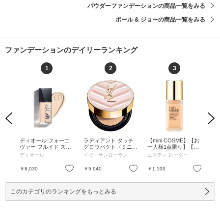
パウダーファンデーションの商品一覧をみる
ポール & ジョーの商品一覧をみる
ファンデーションのデイリーランキング
1
2
3
Previous
Next
II
ディオール フォーエ
ラディアント タッチ
【mini COSME】【お
デ
 オー
ヴァー フルイド スキ
グロウパクト〈ミニサ
一人様1点限り】【次
ヴ
え /
ン グロウ / SPF50 / P
イズ〉 / SPF50+ / PA+
回現品ご購入で使える
ン 
ーテ
ディオール
イヴ・サンローラン
エスティ ローダー
デ
など
A+++ / 0N ニュートラ
+++ / B10 / 5g / B10 / 5
1,000円オフクーポン
A+
オー
ル / 30mL / 本体 / 0N
g
付き】ダブル ウェア
ル /
お気に入り
お気に入り
お気に入り
￥8,030
￥5,940
￥1,100
￥8
ニュートラル / 30mL
ステイ イン プレイス
ニュ
メークアップ N / SPF
10 / PA++ / 【オススメ
このカテゴリのランキングをもっとみる
色】クール バニラ / 5
mL / 【オススメ色】
クール バニラ / 5mL