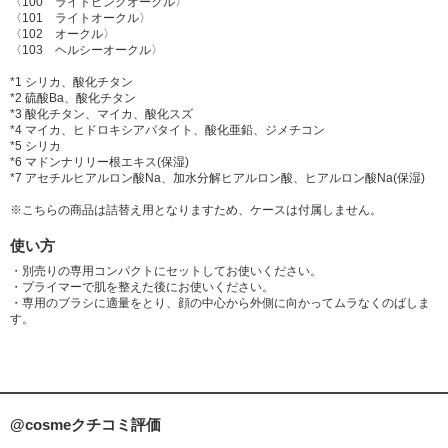
〈100 ライトピンクオークル〉
〈101 ライトオークル〉
〈102 オークル〉
〈103 ヘルシーオークル〉
*1 シリカ、酸化チタン
*2 硫酸Ba、酸化チタン
*3 酸化チタン、マイカ、酸化スズ
*4 マイカ、ヒドロキシアパタイト、酸化亜鉛、ジメチコン
*5 シリカ
*6 マドンナリリー根エキス(保湿)
*7 アセチルヒアルロン酸Na、加水分解ヒアルロン酸、ヒアルロン酸Na(保湿)
※こちらの商品は詰替え用となりますため、ケースは付属しません。
使い方
・別売りの専用コンパクトにセットしてお使いください。
・プライマーで肌を整えた後にお使いください。
・専用のブラシに適量をとり、顔の中心から外側に向かってムラなくのばしま
す。
@cosmeクチコミ評価