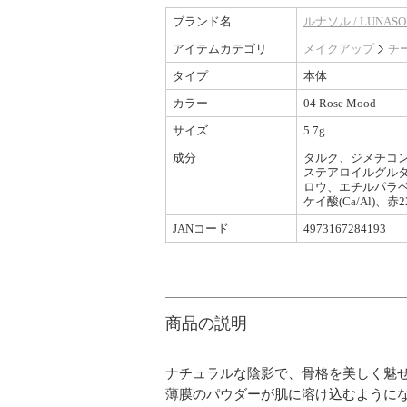
ブランド名
ルナソル / LUNASO
アイテムカテゴリ
メイクアップ
チ
タイプ
本体
カラー
04 Rose Mood
サイズ
5.7g
成分
タルク、ジメチコ
ステアロイルグルタ
ロウ、エチルパラベ
ケイ酸(Ca/Al)、赤2
JANコード
4973167284193
商品の説明
ナチュラルな陰影で、骨格を美しく魅
薄膜のパウダーが肌に溶け込むように