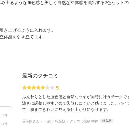
じみ出るような血色感と美しく自然な立体感を演出する2色セットの
ら引き上げるように入れます。
の立体感を引き立てます。
最新のクチコミ
5
ふんわりとした血色感と自然なツヤが同時に叶うチークで
濃さに調整しやすいので失敗しにくいと感じました。ハイ
て、肌まできれいに見える仕上がりになります。
52件
長芋娘さん
35歳
乾燥肌
クチコミ投稿 88件
購入品
74件