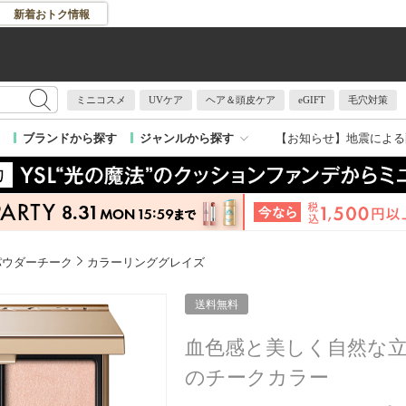
新着おトク情報
ミニコスメ
UVケア
ヘア＆頭皮ケア
eGIFT
毛穴対策
【お知らせ】
地震による
ブランドから探す
ジャンルから探す
パウダーチーク
カラーリンググレイズ
送料無料
血色感と美しく自然な立
のチークカラー