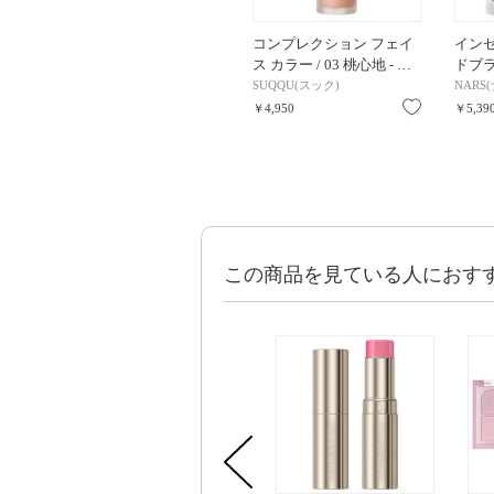
コンプレクション フェイ
イン
ス カラー / 03 桃心地 - …
ドブラッ
SUQQU(スック)
NARS
お気に入り
￥4,950
￥5,39
この商品を見ている人におす