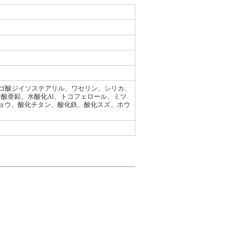
ゴ酸ジイソステアリル、ワセリン、シリカ、
酸亜鉛、水酸化Al、トコフェロール、ミツ
ジョウ、酸化チタン、酸化鉄、酸化スズ、ホウ