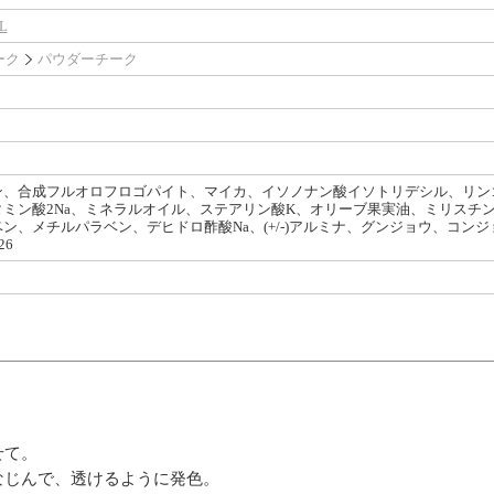
L
ーク
パウダーチーク
ン、合成フルオロフロゴパイト、マイカ、イソノナン酸イソトリデシル、リン
ミン酸2Na、ミネラルオイル、ステアリン酸K、オリーブ果実油、ミリスチン
ン、メチルパラベン、デヒドロ酢酸Na、(+/-)アルミナ、グンジョウ、コン
26
せて。
なじんで、透けるように発色。