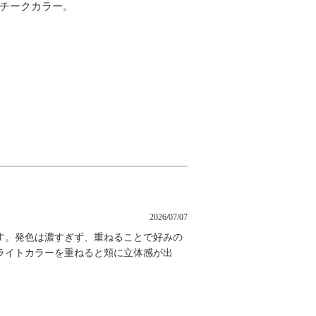
チークカラー。
2026/07/07
す。発色は濃すぎず、重ねることで好みの
ライトカラーを重ねると頬に立体感が出