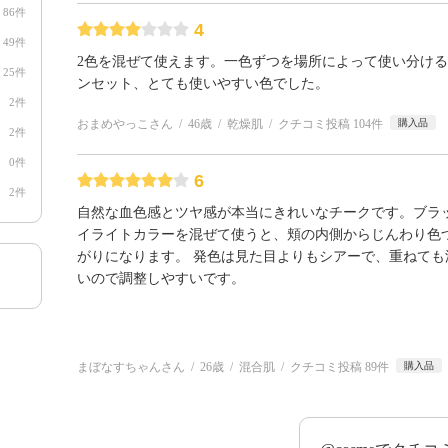
86件
4
49件
2色を混ぜて使えます。一色ずつを場所によって使い分け
25件
ンセット、とても使いやすい色でした。
2件
おまめやっこさん
46歳
乾燥肌
クチコミ投稿 104件
購入品
2件
0件
6
2件
自然な血色感とツヤ感が本当にきれいなチークです。ブラ
イライトカラーを混ぜて使うと、頬の内側からじんわり色
がりになります。 発色は見た目よりもシアーで、重ねても
いので調整しやすいです。
まぼなすちゃんさん
26歳
混合肌
クチコミ投稿 89件
購入品