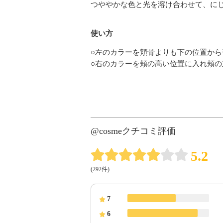
つややかな色と光を溶け合わせて、に
使い方
○左のカラーを頬骨よりも下の位置か
○右のカラーを頬の高い位置に入れ頬
@cosmeクチコミ評価
5.2
(292件)
7
6