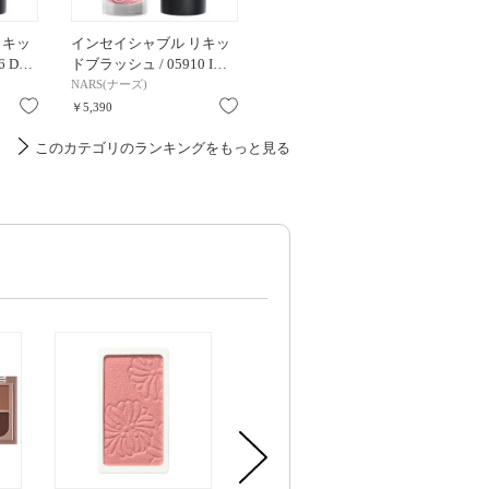
リキッ
インセイシャブル リキッ
ブラーリング カラー ブラ
ブラーリ
6 D…
ドブラッシュ / 05910 I…
ッシュ / 10 澄飾 -SUMIK…
ッシュ /
NARS(ナーズ)
SUQQU(スック)
SUQQU
お気に入り
お気に入り
お気に入り
￥5,390
￥6,600
￥6,600
このカテゴリのランキングをもっと見る