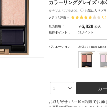
カラーリンググレイズ / 本体 / 04
ルナソル / LUNASOL
お気に入りブラ
5.2
クチコミ評価
6,820
販売価格 ：
￥
税込
獲得ポイント ：
62ポイント
バリエーション：
本体 / 04 Rose Mood /
カ
お取り寄せ：3～10日程度でお届
※ 商品のお届けについては
こちら
よりご