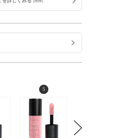
コミを詳しくみる
(292件)
5
6