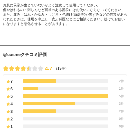
お肌に異常が生じていないかよく注意して使用してください。
傷やはれもの・湿しんなど異常のある部位にはお使いにならないでください。
また、赤み・はれ・かゆみ・しげき・色抜け(白斑等)や黒ずみなどの異常があら
われたときは、使用を中止し、皮ふ科医などにご相談ください。続けてお使い
になりますと悪化させることがあります。
@cosmeクチコミ評価
4.7
（13件）
7
2件
6
1件
5
5件
4
3件
3
2件
2
0件
1
0件