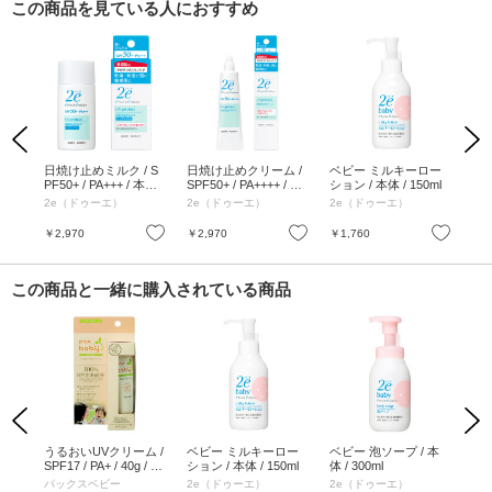
この商品を見ている人におすすめ
Previous
Next
用ス
日焼け止めミルク / S
日焼け止めクリーム /
ベビー ミルキーロー
ベビ
g /
PF50+ / PA+++ / 本体 /
SPF50+ / PA++++ / 本
ション / 本体 / 150ml
100
40mL / なめらかな感
体 / 40g / しっとりと
2e（ドゥーエ）
2e（ドゥーエ）
2e（ドゥーエ）
触 / 無香料
した感触 / 無香料
お気に入り
お気に入り
お気に入り
￥2,970
￥2,970
￥1,760
￥1
この商品と一緒に購入されている商品
Previous
Next
GM1
うるおいUVクリーム /
ベビー ミルキーロー
ベビー 泡ソープ / 本
モ
/ 1
SPF17 / PA+ / 40g / 無
ション / 本体 / 150ml
体 / 300ml
トリ
香料
パックスベビー
2e（ドゥーエ）
2e（ドゥーエ）
リ