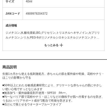
サイズ
40ml
JANコード
4909978204372
成分情報
ジメチコン,水,酸化亜鉛,BG,グリセリン,トリエチルヘキサノイン,カプリリ
ルメチコン,シリカ,PEG-9ポリジメチルシロキシエチルジメチコン,テトラ
エチルヘキサン酸ペンタエリスリチル,ラウロイルグルタミン酸ジ(フィト
もっとみる
ステリル/オクチルドデシル),酸化チタン,キシリトール,ビスブチルジメチコ
ンポリグリセリル-3,トリメチルシロキシケイ酸,ジステアルジモニウムヘク
トライト,タルク,トリエトキシカプリリルシラン,イソステアリン酸,水酸化
Al,ハイドロゲンジメチコン,メタリン酸Na,トコフェロール,フェノキシエタ
ノール
商品説明
生後1カ月から使える低刺激処方。赤ちゃんの肌を紫外線や乾燥、花粉やチリ・
ほこりの影響から守る
■50年以上にわたる敏感皮膚研究により、デリケートな赤ちゃんの肌にやさし
い使い心地ですっとなじみます
■無添加*1・紫外線吸収剤不使用・SPF20 PA++。
■均一なバリア膜で花粉やチリ・ほこりなどの微粒子が肌へ付着するのを防ぎ、
うるおいバリアサポート成分*2配合で乾燥を防ぎます。
■石けんで落とせるウオータープルーフタイプ