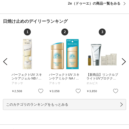
2e（ドゥーエ）の商品一覧をみる
日焼け止めのデイリーランキング
1
2
3
Previous
Next
ーン
パーフェクトUV スキ
パーフェクトUV スキ
【新商品】リンクルブ
U
 PA+
ンケアジェル NB / SP
ンケアミルク NA / SP
ライトUVプロテクタ
リ
ホワ
F50+ / PA++++ / 90g /
F50+ / PA++++ / 60mL
ー限定キット / SPF50
ト /
アネッサ
アネッサ
オルビス
コ
 ナ
本体 / ホワイトフロー
/ 本体 / フルーティー
+ / PA++++ / 50g、12
0m
 30
ラルの香り / うるおっ
フローラルの香り / さ
mL、2g、1.5mL、1.2
グ
お気に入り
お気に入り
お気に入り
￥2,508
￥3,058
￥3,850
￥4
てべたつかない / 90g
らさら / 60mL
g / 無香料 / しっとり /
30
50g、12mL、2g、1.5
mL、1.2g
このカテゴリのランキングをもっとみる