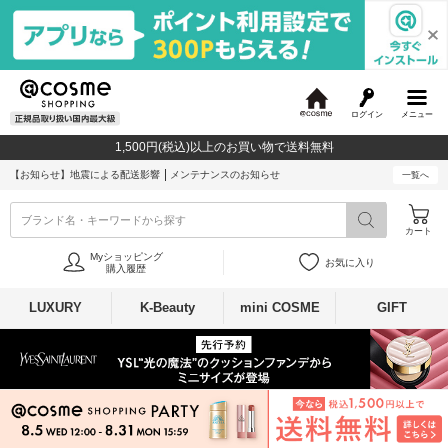
ログイン
メニュー
@
c
1,500円(税込)以上のお買い物で送料無料
o
s
【お知らせ】
地震による配送影響
メンテナンスのお知らせ
一覧へ
m
e
ブランド名・キーワードから探す
カート
Myショッピング
お気に入り
購入履歴
LUXURY
K-Beauty
mini COSME
GIFT