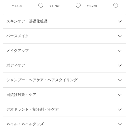
お気に入り
お気に入り
お気に入り
￥1,100
￥1,760
￥1,760
￥2
スキンケア・基礎化粧品
ベースメイク
スキンケア・基礎化粧品全て
クレンジング
メイクアップ
洗顔料
ベースメイク全て
化粧水
化粧下地・コントロールカラー
ボディケア
美容液
BBクリーム
メイクアップ全て
乳液
CCクリーム
マスカラ・マスカラ下地
ボディソープ・ハンドソープ・石
シャンプー・ヘアケア・ヘアスタイリング
オールインワン化粧品
コンシーラー
まつげ美容液
ボディケア全て
フェイスクリーム
ファンデーション
つけまつげ
けん
シャンプー・ヘアケア・ヘアスタ
日焼け対策・ケア
フェイスオイル・バーム
フェイスパウダー
アイシャドウ
ボディケア
化粧液
その他ベースメイク
アイシャドウベース
ハンドケア
シャンプー・コンディショナー
イリング全て
デオドラント・制汗剤・汗ケア
ブースター・導入液
アイブロウ・眉マスカラ
レッグ・フットケア
洗い流さないトリートメント
日焼け対策・ケア全て
シートパック・マスク
アイライナー
ネック・デコルテケア
ヘアパック・ヘアマスク
日焼け止め
デオドラント・制汗剤・汗ケア全
ボディ用デオドラント・制汗剤・
ネイル・ネイルグッズ
洗い流すパック・マスク
チーク
バストケア
ヘアスタイリング剤
サンオイル・タンニング
アイクリーム・アイケア
口紅・リップグロス
ヒップケア
ヘアカラー・カラーリング
アフターサンケア
て
汗ケア