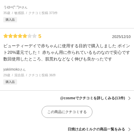
うゆ=(^.^)=
さん
35歳
敏感肌
クチコミ投稿 373件
購入品
5
2025/12/10
ビューティーデイで赤ちゃんに使用する目的で購入しました ポイン
ト20%還元でした！ 赤ちゃん用に作られているものなので安心です
数回使用したところ、肌荒れなどなく伸びも良かったです
yakiimoko
さん
29歳
混合肌
クチコミ投稿 36件
購入品
@cosmeでクチコミを詳しくみる
(13件)
この商品にクチコミする
日焼け止めミルクの商品一覧をみる