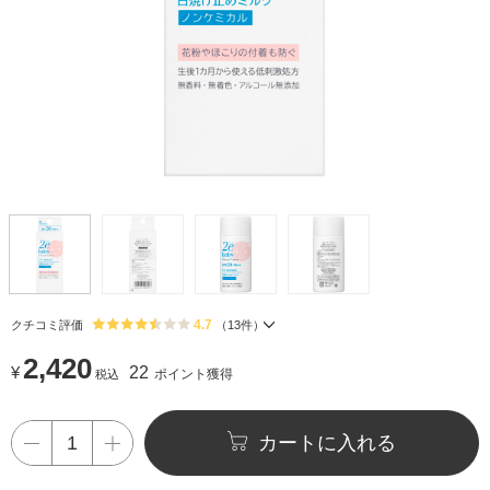
4.7
クチコミ評価
（
13
件）
2,420
¥
22
ポイント獲得
税込
カートに入れる