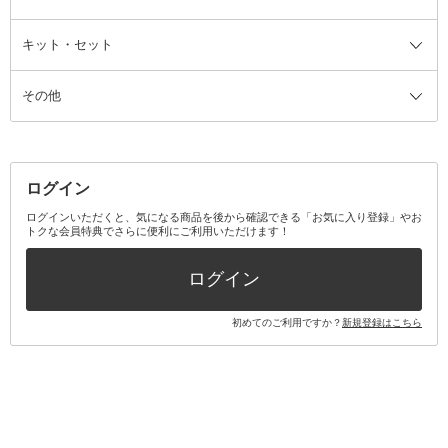
ザー
ファンデーション・パウダーケー
キット・セット
アロマキャンドル
その他美容家電
レッグウェア
オーラルケア全て
化粧ポーチ・メイクボックス
お香・インセンス
その他ウェア
歯磨き粉
ス
その他
ミラー・鏡
消臭剤・芳香剤
歯ブラシ
キット・セット全て
詰替容器・アトマイザー
ファブリックミスト
デンタルフロス
スキンケアキット
その他メイクアップ・ケアグッズ
マスク・ティッシュ
マウスウォッシュ・スプレー
ベースメイクキット
その他全て
その他日用品・雑貨
口臭清涼・ケア剤
メイクアップキット
その他
ログイン
その他オーラルケア
ボディケアキット
ヘアケアキット
ログインいただくと、気になる商品を後から確認できる「お気に入り登録」やお
トクな会員特典でさらに便利にご利用いただけます！
その他キット・セット
ログイン
初めてのご利用ですか？
新規登録はこちら