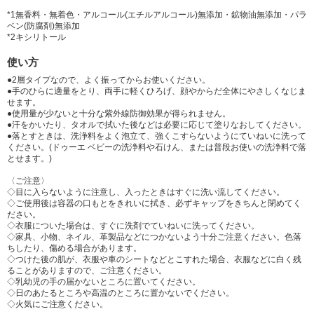
*1無香料・無着色・アルコール(エチルアルコール)無添加・鉱物油無添加・パラ
ベン(防腐剤)無添加
*2キシリトール
使い方
●2層タイプなので、よく振ってからお使いください。
●手のひらに適量をとり、両手に軽くひろげ、顔やからだ全体にやさしくなじま
せます。
●使用量が少ないと十分な紫外線防御効果が得られません。
●汗をかいたり、タオルで拭いた後などは必要に応じて塗りなおしてください。
●落とすときは、洗浄料をよく泡立て、強くこすらないようにていねいに洗って
ください。(ドゥーエ ベビーの洗浄料や石けん、または普段お使いの洗浄料で落
とせます。)
〈ご注意〉
◇目に入らないように注意し、入ったときはすぐに洗い流してください。
◇ご使用後は容器の口もとをきれいに拭き、必ずキャップをきちんと閉めてく
ださい。
◇衣服についた場合は、すぐに洗剤でていねいに洗ってください。
◇家具、小物、ネイル、革製品などにつかないよう十分ご注意ください。色落
ちしたり、傷める場合があります。
◇つけた後の肌が、衣服や車のシートなどとこすれた場合、衣服などに白く残
ることがありますので、ご注意ください。
◇乳幼児の手の届かないところに置いてください。
◇日のあたるところや高温のところに置かないでください。
◇火気にご注意ください。