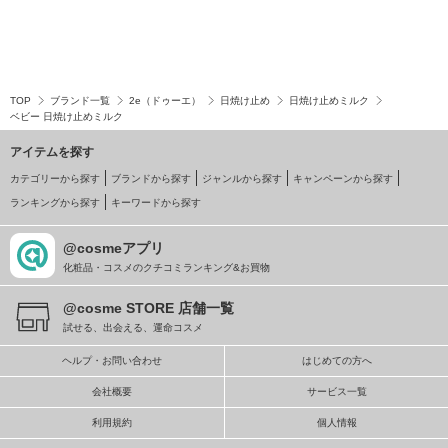
TOP
ブランド一覧
2e（ドゥーエ）
日焼け止め
日焼け止めミルク
ベビー 日焼け止めミルク
アイテムを探す
カテゴリーから探す
ブランドから探す
ジャンルから探す
キャンペーンから探す
ランキングから探す
キーワードから探す
@cosmeアプリ
化粧品・コスメのクチコミランキング&お買物
@cosme STORE 店舗一覧
試せる、出会える、運命コスメ
ヘルプ・お問い合わせ
はじめての方へ
会社概要
サービス一覧
利用規約
個人情報