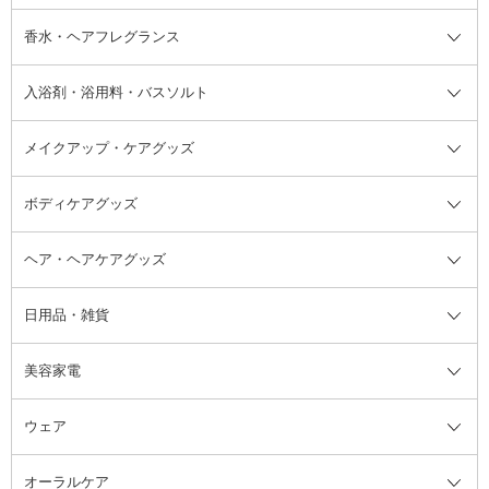
フット用デオドラント・制汗剤・
香水・ヘアフレグランス
リップクリーム・リップケア
ハイライト・シェーディング
ネイルケア
頭皮ケア・育毛剤
その他日焼け対策・UVケア
ネイル・ネイルグッズ全て
ゴマージュ・ピーリング
その他メイクアップ
ネイルケアグッズ
パーマ液
マニキュア
汗ケア
その他シャンプー・ヘアケア・ヘ
入浴剤・浴用料・バスソルト
顔用マッサージ料
脱毛・除毛ケア
ジェルネイル
香水・ヘアフレグランス全て
その他スキンケア
その他ボディケア
ネイルアートグッズ
香水
アスタイリング
メイクアップ・ケアグッズ
リムーバー・除光液
フレグランスミスト
入浴剤・浴用料・バスソルト全て
ヘアフレグランス
入浴剤・浴用料
ボディケアグッズ
その他香水・ヘアフレグランス
バスソルト
メイクアップ・ケアグッズ全て
パフ・スポンジ
ヘア・ヘアケアグッズ
コットン・綿棒
ボディケアグッズ全て
あぶらとり紙
ボディ・バスグッズ
日用品・雑貨
洗顔グッズ
マッサージ・ボディケアグッズ
ヘア・ヘアケアグッズ全て
ビューラー
アイケアグッズ
ヘアブラシ
美容家電
ブラシ・チップ
かかと・角質ケアグッズ
ヘアゴム
日用品・雑貨全て
二重まぶた用アイテム
エクササイズ器具・グッズ
ヘアピン・ヘアクリップ
洗剤
ウェア
ツィザー・毛抜き
絆創膏
ヘアバンド
柔軟剤
美容家電全て
眉・鼻毛・甘皮はさみ
その他ボディケアグッズ
ヘアカーラー
サニタリー・生理用品
フェイスケア美容家電
ルームフレグランス・ディフュー
オーラルケア
カミソリ
ヘッドマッサージブラシ
ボディケア美容家電
ウェア全て
角栓抜き
その他ヘア・ヘアケアグッズ
エッセンシャルオイル
ヘアケアスタイリング美容家電
インナー