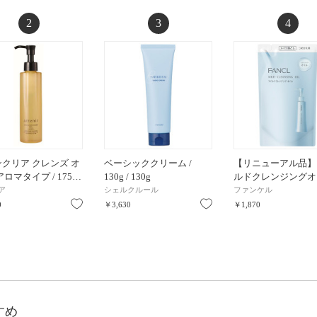
2
3
4
クリア クレンズ オ
ベーシッククリーム /
【リニューアル品】
アロマタイプ / 175…
130g / 130g
ルドクレンジングオ
ア
シェルクルール
ファンケル
お気に入り
お気に入り
0
￥3,630
￥1,870
すめ