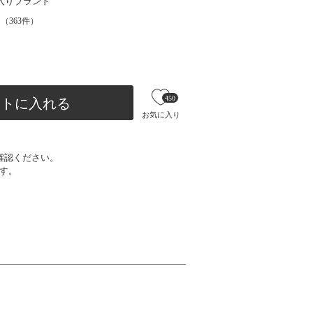
入りブランド
（
363
件）
450
ートに入れる
お気に入り
確認ください。
す。