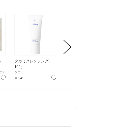
g
タカミクレンジング /
つつむ ジェントル クレ
メディクラ
100g
ンジング / 100g
/ 1枚
ケア
タカミ
ディセンシア
セルピュア
お気に入り
お気に入り
お気に入り
￥3,410
￥2,420
￥1,045