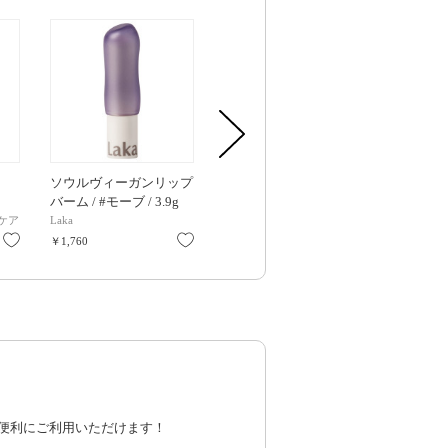
ソウルヴィーガンリップ
セラクレンズ PLUS / 本
アミノ酸浸透ジ
バーム / #モーブ / 3.9g
体 / 190ml
替用 / 140mL
ケア
Laka
MIULE
エムマークシ
お気に入り
お気に入り
お気に入り
￥1,760
￥3,989
￥1,298
便利にご利用いただけます！