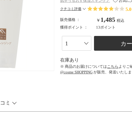
肌をうるおす保湿スキンケア
お気に
5.0
クチコミ評価
1,485
販売価格 ：
￥
税込
獲得ポイント ：
13ポイント
カ
在庫あり
※ 商品のお届けについては
こちら
よりご
@cosme SHOPPING
が販売、発送いたしま
コミ