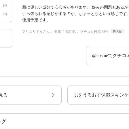
2件
肌に優しい成分で安心感があります。 好みの問題もある
引っ張られる感じがするのが、ちょっとなという感じです
2件
使用予定です。
アリスリドルさん
43歳
脂性肌
クチコミ投稿 33件
購入品
@cosmeでクチ
見る
肌をうるおす保湿スキンケ
ング