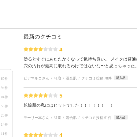
最新のクチコミ
4
塗るとすぐにあたたかくなって気持ち良い。 メイクは普通
穴の汚れが最高に取れるわけではないな〜と思っちゃった
ピアマルコさん
41歳
混合肌
クチコミ投稿 78件
購入品
60件
94件
5
104件
乾燥肌の私にはヒットでした！！！！！！！！
53件
23件
モーリー本さん
31歳
混合肌
クチコミ投稿 61件
購入品
14件
11件
4