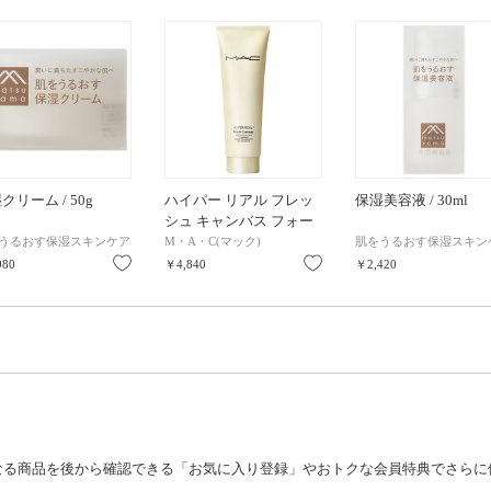
クリーム / 50g
ハイパー リアル フレッ
保湿美容液 / 30ml
シュ キャンバス フォー
ムクレンザー / 125mL
うるおす保湿スキンケア
M・A・C(マック)
肌をうるおす保湿スキン
り
お気に入り
お気に入り
980
￥4,840
￥2,420
なる商品を後から確認できる「お気に入り登録」やおトクな会員特典でさらに