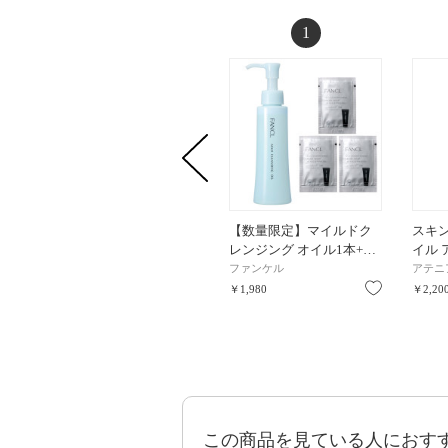
1
【数量限定】マイルドク
スキン
レンジング オイル1本+…
イル 
ファンケル
アテニ
お気に入り
￥1,980
￥2,20
この商品を見ている人におす