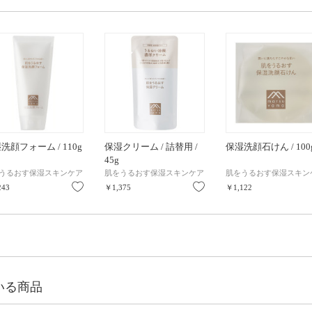
洗顔フォーム / 110g
保湿クリーム / 詰替用 /
保湿洗顔石けん / 100
45g
うるおす保湿スキンケア
肌をうるおす保湿スキンケア
肌をうるおす保湿スキン
り
お気に入り
お気に入り
243
￥1,375
￥1,122
いる商品