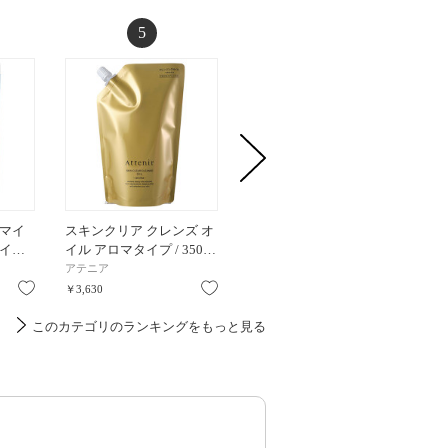
5
6
マイ
スキンクリア クレンズ オ
ランジェットデマキアン
【お1
イ…
イル アロマタイプ / 350…
トヴィサージュ / 50枚 3…
り/@co
アテニア
クレ・ド・ポー ボーテ
シュウ 
お気に入り
お気に入り
お気に入り
￥3,630
￥4,400
￥550
このカテゴリのランキングをもっと見る