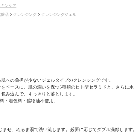
スキンケア
化粧品
クレンジング
クレンジングジェル
る肌への負担が少ないジェルタイプのクレンジングです。
ンをベースに、肌の潤いを保つ5種類のヒト型セラミドと、さらに
く包み込んで、すっきりと落とします。
香料・着色料・鉱物油不使用。
なじませ、ぬるま湯で洗い流します。必要に応じてダブル洗顔します