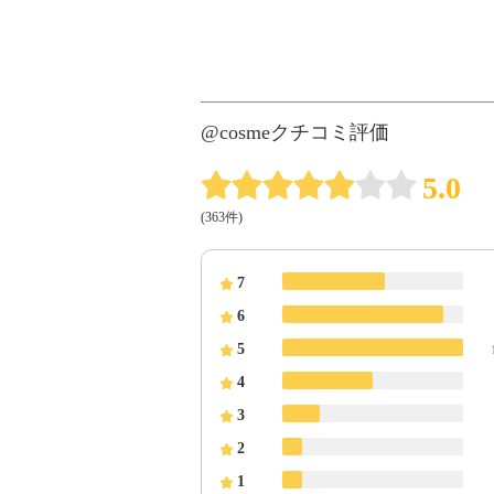
@cosmeクチコミ評価
5.0
(363件)
7
6
5
4
3
2
1