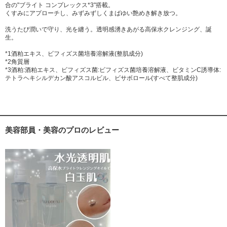
合の"ブライト コンプレックス*3"搭載。
くすみにアプローチし、みずみずしくまばゆい艶めき解き放つ。
洗うたび潤いで守り、光を纏う。透明感湧きあがる高保水クレンジング、誕
生。
*1酒粕エキス、ビフィズス菌培養溶解液(整肌成分)
*2角質層
*3酒粕:酒粕エキス、ビフィズス菌:ビフィズス菌培養溶解液、ビタミンC誘導体:
テトラヘキシルデカン酸アスコルビル、ビサボロール(すべて整肌成分)
美容部員・美容のプロのレビュー