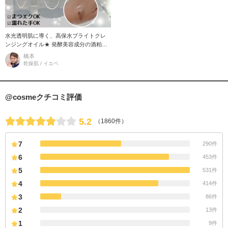
水光透明肌に導く、高保水ブライトクレ
ンジングオイル★ 発酵美容成分の酒粕エ
キスやビフィズス菌などを配合。 うるお
橋本
いは守りながら、角質はすっきり
乾燥肌 / イエベ
@cosmeクチコミ評価
5.2
（1860件）
7
290件
6
453件
5
531件
4
414件
3
86件
2
13件
1
9件