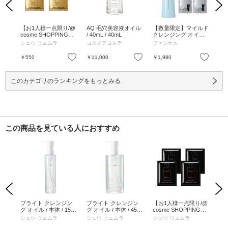
Previous
Next
キア
【お1人様一点限り/@
AQ 毛穴美容液オイル
【数量限定】マイルド
ス
 50
cosme SHOPPING限
/ 40mL / 40mL
クレンジング オイル1
ズ
かな優
定】アルティム8∞ ス
本+洗顔パウチ3回分
プ /
ーテ
シュウ ウエムラ
コスメデコルテ
ファンケル
ア
美な
ブリム ビューティ ク
プレゼント / 120mL×1
レンジング オイルn 4
本、2.0g×3包 / 120mL
お気に入り
お気に入り
お気に入り
￥550
￥11,000
￥1,980
￥2
回分 お試しセット / 4
×1本、2.0g×3包
mL×4 / 4mL×4
このカテゴリのランキングをもっとみる
この商品を見ている人におすすめ
Previous
Next
バー
ブライト クレンジン
ブライト クレンジン
【お1人様一点限り/@
【
 グレ
グ オイル / 本体 / 150
グ オイル / 本体 / 450
cosme SHOPPING限
ジ
り
mL
mL
定】ブラック クレン
テ
シュウ ウエムラ
シュウ ウエムラ
シュウ ウエムラ
ラ
ジング オイル 4回分
アル