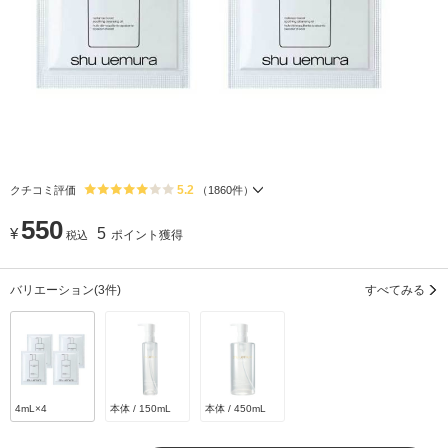
5.2
クチコミ評価
（
1860
件）
550
¥
5
ポイント獲得
税込
バリエーション
(3件)
すべてみる
4mL×4
本体 / 150mL
本体 / 450mL