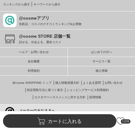
ランキングから探す
キーワードから探す
@cosmeアプリ
化粧品・コスメのクチコミランキング&お買物
@cosme STORE 店舗一覧
試せる、出会える、運命コスメ
ヘルプ・お問い合わせ
はじめての方へ
会社概要
サービス一覧
利用規約
個人情報
@cosme SHOPPING トップ
個人情報保護方針
よくある質問
お問い合わせ
特定商取引法に基づく表示
ショッピングサービス利用規約
カスタマーハラスメントに対する方針
採用情報
メーカーのみなさまへ
@cosmeへの掲載・ビジネス活用
カートに入れる
1209
© istyle retail Inc.