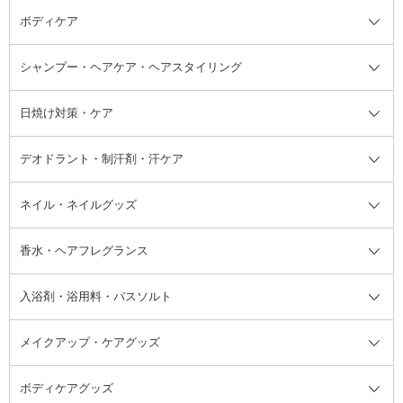
ボディケア
美容液
BBクリーム
メイクアップ全て
乳液
CCクリーム
マスカラ・マスカラ下地
ボディソープ・ハンドソープ・石
シャンプー・ヘアケア・ヘアスタイリング
オールインワン化粧品
コンシーラー
まつげ美容液
ボディケア全て
フェイスクリーム
ファンデーション
つけまつげ
けん
シャンプー・ヘアケア・ヘアスタ
日焼け対策・ケア
フェイスオイル・バーム
フェイスパウダー
アイシャドウ
ボディケア
化粧液
その他ベースメイク
アイシャドウベース
ハンドケア
シャンプー・コンディショナー
イリング全て
デオドラント・制汗剤・汗ケア
ブースター・導入液
アイブロウ・眉マスカラ
レッグ・フットケア
洗い流さないトリートメント
日焼け対策・ケア全て
シートパック・マスク
アイライナー
ネック・デコルテケア
ヘアパック・ヘアマスク
日焼け止め
デオドラント・制汗剤・汗ケア全
ボディ用デオドラント・制汗剤・
ネイル・ネイルグッズ
洗い流すパック・マスク
チーク
バストケア
ヘアスタイリング剤
サンオイル・タンニング
アイクリーム・アイケア
口紅・リップグロス
ヒップケア
ヘアカラー・カラーリング
アフターサンケア
て
汗ケア
フット用デオドラント・制汗剤・
香水・ヘアフレグランス
リップクリーム・リップケア
ハイライト・シェーディング
ネイルケア
頭皮ケア・育毛剤
その他日焼け対策・UVケア
ネイル・ネイルグッズ全て
ゴマージュ・ピーリング
その他メイクアップ
ネイルケアグッズ
パーマ液
マニキュア
汗ケア
その他シャンプー・ヘアケア・ヘ
入浴剤・浴用料・バスソルト
顔用マッサージ料
脱毛・除毛ケア
ジェルネイル
香水・ヘアフレグランス全て
その他スキンケア
その他ボディケア
ネイルアートグッズ
香水
アスタイリング
メイクアップ・ケアグッズ
リムーバー・除光液
フレグランスミスト
入浴剤・浴用料・バスソルト全て
ヘアフレグランス
入浴剤・浴用料
ボディケアグッズ
その他香水・ヘアフレグランス
バスソルト
メイクアップ・ケアグッズ全て
パフ・スポンジ