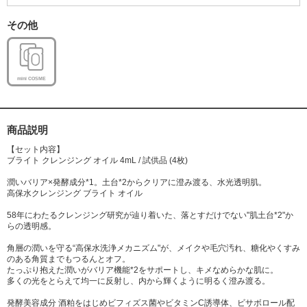
その他
mini COSME
商品説明
【セット内容】
ブライト クレンジング オイル 4mL / 試供品 (4枚)
潤いバリア×発酵成分*1。土台*2からクリアに澄み渡る、水光透明肌。
高保水クレンジング ブライト オイル
58年にわたるクレンジング研究が辿り着いた、落とすだけでない"肌土台*2"か
らの透明感。
角層の潤いを守る“高保水洗浄メカニズム"が、メイクや毛穴汚れ、糖化やくすみ
のある角質までもつるんとオフ。
たっぷり抱えた潤いがバリア機能*2をサポートし、キメなめらかな肌に。
多くの光をとらえて均一に反射し、内から輝くように明るく澄み渡る。
発酵美容成分 酒粕をはじめビフィズス菌やビタミンC誘導体、ビサボロール配