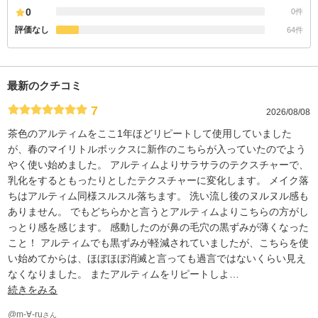
0
0件
評価なし
64件
最新のクチコミ
7
2026/08/08
茶色のアルティムをここ1年ほどリピートして使用していました
が、春のマイリトルボックスに新作のこちらが入っていたのでよう
やく使い始めました。 アルティムよりサラサラのテクスチャーで、
乳化をするともったりとしたテクスチャーに変化します。 メイク落
ちはアルティム同様スルスル落ちます。 洗い流し後のヌルヌル感も
ありません。 でもどちらかと言うとアルティムよりこちらの方がし
っとり感を感じます。 感動したのが鼻の毛穴の黒ずみが薄くなった
こと！ アルティムでも黒ずみが軽減されていましたが、こちらを使
い始めてからは、ほぼほぼ消滅と言っても過言ではないくらい見え
なくなりました。 またアルティムをリピートしよ
…
続きをみる
@m-∀-ru
さん