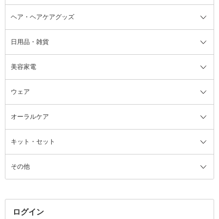
ヘア・ヘアケアグッズ
コットン・綿棒
ボディケアグッズ全て
あぶらとり紙
ボディ・バスグッズ
日用品・雑貨
洗顔グッズ
マッサージ・ボディケアグッズ
ヘア・ヘアケアグッズ全て
ビューラー
アイケアグッズ
ヘアブラシ
美容家電
ブラシ・チップ
かかと・角質ケアグッズ
ヘアゴム
日用品・雑貨全て
二重まぶた用アイテム
エクササイズ器具・グッズ
ヘアピン・ヘアクリップ
洗剤
ウェア
ツィザー・毛抜き
絆創膏
ヘアバンド
柔軟剤
美容家電全て
眉・鼻毛・甘皮はさみ
その他ボディケアグッズ
ヘアカーラー
サニタリー・生理用品
フェイスケア美容家電
ルームフレグランス・ディフュー
オーラルケア
カミソリ
ヘッドマッサージブラシ
ボディケア美容家電
ウェア全て
角栓抜き
その他ヘア・ヘアケアグッズ
エッセンシャルオイル
ヘアケアスタイリング美容家電
インナー
ザー
ファンデーション・パウダーケー
キット・セット
アロマキャンドル
その他美容家電
レッグウェア
オーラルケア全て
化粧ポーチ・メイクボックス
お香・インセンス
その他ウェア
歯磨き粉
ス
その他
ミラー・鏡
消臭剤・芳香剤
歯ブラシ
キット・セット全て
詰替容器・アトマイザー
ファブリックミスト
デンタルフロス
スキンケアキット
その他メイクアップ・ケアグッズ
マスク・ティッシュ
マウスウォッシュ・スプレー
ベースメイクキット
その他全て
その他日用品・雑貨
口臭清涼・ケア剤
メイクアップキット
その他
ログイン
その他オーラルケア
ボディケアキット
ヘアケアキット