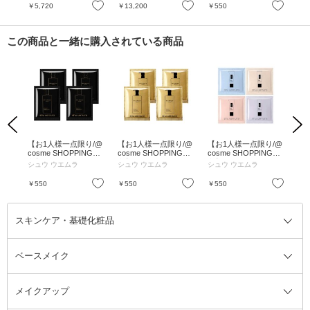
お試しセット / 4mL×4
ル 
お気に入り
お気に入り
お気に入り
￥5,720
￥13,200
￥550
￥2
この商品と一緒に購入されている商品
Previous
Next
ップ
【お1人様一点限り/@
【お1人様一点限り/@
【お1人様一点限り/@
【
 /
cosme SHOPPING限
cosme SHOPPING限
cosme SHOPPING限
co
定】ブラック クレン
定】アルティム8∞ ス
定】アンリミテッド
定
シュウ ウエムラ
シュウ ウエムラ
シュウ ウエムラ
シ
ジング オイル 4回分
ブリム ビューティ ク
ブロック:ブースター
ァ
お試しセット / 4mL×4
レンジング オイルn 4
アドバンスト サンプ
ン
お気に入り
お気に入り
お気に入り
￥550
￥550
￥550
￥5
回分 お試しセット / 4
ル 4回分お試しセット
ット
mL×4
/ 1mL、1mL、1mL、1
L、
mL
スキンケア・基礎化粧品
ベースメイク
スキンケア・基礎化粧品全て
クレンジング
メイクアップ
洗顔料
ベースメイク全て
化粧水
化粧下地・コントロールカラー