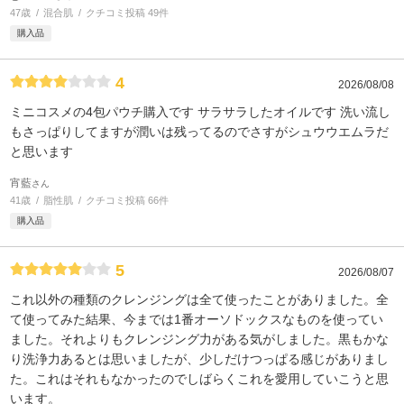
47歳
混合肌
クチコミ投稿 49件
購入品
4
2026/08/08
ミニコスメの4包パウチ購入です サラサラしたオイルです 洗い流し
もさっぱりしてますが潤いは残ってるのでさすがシュウウエムラだ
と思います
宵藍
さん
41歳
脂性肌
クチコミ投稿 66件
購入品
5
2026/08/07
これ以外の種類のクレンジングは全て使ったことがありました。全
て使ってみた結果、今までは1番オーソドックスなものを使ってい
ました。それよりもクレンジング力がある気がしました。黒もかな
り洗浄力あるとは思いましたが、少しだけつっぱる感じがありまし
た。これはそれもなかったのでしばらくこれを愛用していこうと思
います。