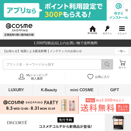
ログイン
メニュー
@
c
1,500円(税込)以上のお買い物で送料無料
o
s
【お知らせ】
地震による配送影響
メンテナンスのお知らせ
一覧へ
m
e
ブランド名・キーワードから探す
カート
Myショッピング
お気に入り
購入履歴
LUXURY
K-Beauty
mini COSME
GIFT