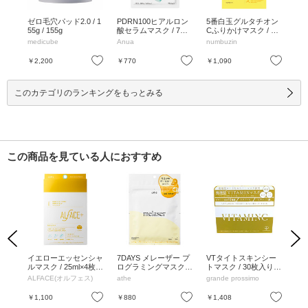
スグ
ゼロ毛穴パッド2.0 / 1
PDRN100ヒアルロン
5番白玉グルタチオン
ハイ
プ)
55g / 155g
酸セラムマスク / 7枚
Cふりかけマスク / 4
28
入 / 7枚入
枚 / 4枚
medicube
Anua
numbuzin
ル
お気に入り
お気に入り
お気に入り
￥2,200
￥770
￥1,090
￥2
このカテゴリのランキングをもっとみる
この商品を見ている人におすすめ
Previous
Next
湿先
イエローエッセンシャ
7DAYS メレーザー プ
VTタイトスキンシー
St-
替え
ルマスク / 25ml×4枚入
ログラミングマスク /
トマスク / 30枚入り/3
ask
りBOX / うるうるマス
7枚(エッセンス 120m
50ml
ALFACE(オルフェス)
athe
grande prossimo
orin
ク
L)
お気に入り
お気に入り
お気に入り
￥1,100
￥880
￥1,408
￥1