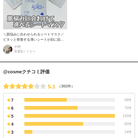
＼肌悩みに合わせられるシートマスク／
ピタッと密着する薄いシートが顔に貼り
やすい！ ①ピュアブラック（毛穴・皮
中野
脂） 竹炭を練り込んだ真っ
普通肌 / イエベ
@cosmeクチコミ評価
5.1
（360件）
7
58件
6
75件
5
125件
4
82件
3
14件