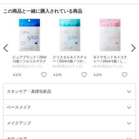
この商品と一緒に購入されている商品
Previous
Next
 /
ピュアブラック / 25ml
クリスタルモイスチャ
ダイヤモンドモイスチ
ト
 /
×1枚 / ツルツルマスク
ー / 25ml×1枚 / つやつ
ャー / 25ml×1枚 / しっ
トマ
やマスク
とりマスク
ぷ
)
ALFACE(オルフェス)
ALFACE(オルフェス)
ALFACE(オルフェス)
AL
お気に入り
お気に入り
お気に入り
￥275
￥275
￥275
￥2
スキンケア・基礎化粧品
ベースメイク
スキンケア・基礎化粧品全て
クレンジング
メイクアップ
洗顔料
ベースメイク全て
化粧水
化粧下地・コントロールカラー
ボディケア
美容液
BBクリーム
メイクアップ全て
乳液
CCクリーム
マスカラ・マスカラ下地