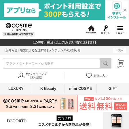
ログイン
メニュー
@
c
1,500円(税込)以上のお買い物で送料無料
o
s
【お知らせ】
地震による配送影響
メンテナンスのお知らせ
一覧へ
m
e
ブランド名・キーワードから探す
カート
Myショッピング
お気に入り
購入履歴
LUXURY
K-Beauty
mini COSME
GIFT