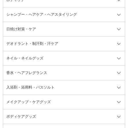
ボディソープ・ハンドソープ・石
シャンプー・ヘアケア・ヘアスタイリング
オールインワン化粧品
コンシーラー
まつげ美容液
ボディケア全て
フェイスクリーム
ファンデーション
つけまつげ
けん
シャンプー・ヘアケア・ヘアスタ
日焼け対策・ケア
フェイスオイル・バーム
フェイスパウダー
アイシャドウ
ボディケア
化粧液
その他ベースメイク
アイシャドウベース
ハンドケア
シャンプー・コンディショナー
イリング全て
デオドラント・制汗剤・汗ケア
ブースター・導入液
アイブロウ・眉マスカラ
レッグ・フットケア
洗い流さないトリートメント
日焼け対策・ケア全て
シートパック・マスク
アイライナー
ネック・デコルテケア
ヘアパック・ヘアマスク
日焼け止め
デオドラント・制汗剤・汗ケア全
ボディ用デオドラント・制汗剤・
ネイル・ネイルグッズ
洗い流すパック・マスク
チーク
バストケア
ヘアスタイリング剤
サンオイル・タンニング
アイクリーム・アイケア
口紅・リップグロス
ヒップケア
ヘアカラー・カラーリング
アフターサンケア
て
汗ケア
フット用デオドラント・制汗剤・
香水・ヘアフレグランス
リップクリーム・リップケア
ハイライト・シェーディング
ネイルケア
頭皮ケア・育毛剤
その他日焼け対策・UVケア
ネイル・ネイルグッズ全て
ゴマージュ・ピーリング
その他メイクアップ
ネイルケアグッズ
パーマ液
マニキュア
汗ケア
その他シャンプー・ヘアケア・ヘ
入浴剤・浴用料・バスソルト
顔用マッサージ料
脱毛・除毛ケア
ジェルネイル
香水・ヘアフレグランス全て
その他スキンケア
その他ボディケア
ネイルアートグッズ
香水
アスタイリング
メイクアップ・ケアグッズ
リムーバー・除光液
フレグランスミスト
入浴剤・浴用料・バスソルト全て
ヘアフレグランス
入浴剤・浴用料
ボディケアグッズ
その他香水・ヘアフレグランス
バスソルト
メイクアップ・ケアグッズ全て
パフ・スポンジ