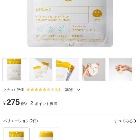
5.1
クチコミ評価
（
360
件）
275
¥
2
ポイント獲得
税込
バリエーション
(2件)
すべてみる