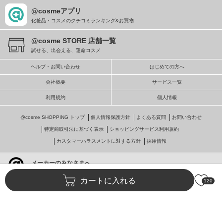
@cosmeアプリ
化粧品・コスメのクチコミランキング&お買物
@cosme STORE 店舗一覧
試せる、出会える、運命コスメ
ヘルプ・お問い合わせ
はじめての方へ
会社概要
サービス一覧
利用規約
個人情報
@cosme SHOPPING トップ
個人情報保護方針
よくある質問
お問い合わせ
特定商取引法に基づく表示
ショッピングサービス利用規約
カスタマーハラスメントに対する方針
採用情報
メーカーのみなさまへ
@cosmeへの掲載・ビジネス活用
カートに入れる
120
© istyle retail Inc.