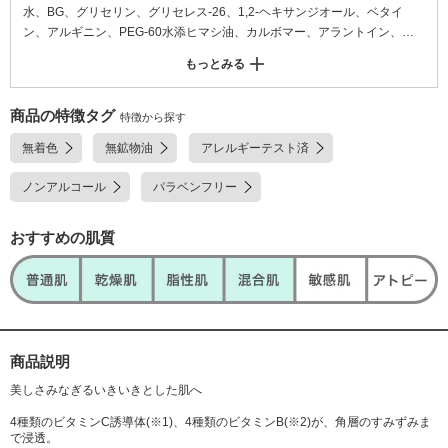
水、BG、グリセリン、グリセレス-26、1,2-ヘキサンジオール、ベタイ
ン、アルギニン、PEG-60水添ヒマシ油、カルボマー、アラントイン、ヒ
ドロキシエチルセルロース、エチルヘキシルグリセリン、(アクリル酸グリ
もっとみる
セリル/アクリル酸)コポリマー、(メチルビニルエーテル/マレイン酸)コポリ
マー、EDTA-2Na、グリチルリチン酸2K、プロポリスエキス、ハチミツエ
キス、ベルガモット果実油、マンダリンオレンジ果皮油、オレンジ果皮
商品の特徴タグ
特徴から探す
油、酢酸Na、セルロース、ペンチレングリコール、グリシン、セリン、グ
無着色
無鉱物油
アレルギーテスト済
ルタミン酸、ヒアルロン酸Na、マデカッソシド、3-O-エチルアスコルビン
酸、アスパラギン酸、ロイシン、アラニン、リシン、チロシン、フェニル
ノンアルコール
パラベンフリー
アラニン、トレオニン、プロリン、バリン、アスコルビン酸、イソロイシ
ン、ヒスチジン、メチオニン、システイン、アスコルビルリン酸Na、アス
コルビルグルコシド、ヒアルロン酸、リン酸アスコルビルMg、チアミンH
おすすめの肌質
Cl、リボフラビン、ビオチン、ピリドキシン
商品説明
美しさみなぎるいきいきとした肌へ
4種類のビタミンC誘導体(※1)、4種類のビタミンB(※2)が、角層のすみずみま
で浸透。