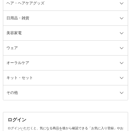
ヘア・ヘアケアグッズ
コットン・綿棒
ボディケアグッズ全て
あぶらとり紙
ボディ・バスグッズ
日用品・雑貨
洗顔グッズ
マッサージ・ボディケアグッズ
ヘア・ヘアケアグッズ全て
ビューラー
アイケアグッズ
ヘアブラシ
美容家電
ブラシ・チップ
かかと・角質ケアグッズ
ヘアゴム
日用品・雑貨全て
二重まぶた用アイテム
エクササイズ器具・グッズ
ヘアピン・ヘアクリップ
洗剤
ウェア
ツィザー・毛抜き
絆創膏
ヘアバンド
柔軟剤
美容家電全て
眉・鼻毛・甘皮はさみ
その他ボディケアグッズ
ヘアカーラー
サニタリー・生理用品
フェイスケア美容家電
ルームフレグランス・ディフュー
オーラルケア
カミソリ
ヘッドマッサージブラシ
ボディケア美容家電
ウェア全て
角栓抜き
その他ヘア・ヘアケアグッズ
エッセンシャルオイル
ヘアケアスタイリング美容家電
インナー
ザー
ファンデーション・パウダーケー
キット・セット
アロマキャンドル
その他美容家電
レッグウェア
オーラルケア全て
化粧ポーチ・メイクボックス
お香・インセンス
その他ウェア
歯磨き粉
ス
その他
ミラー・鏡
消臭剤・芳香剤
歯ブラシ
キット・セット全て
詰替容器・アトマイザー
ファブリックミスト
デンタルフロス
スキンケアキット
その他メイクアップ・ケアグッズ
マスク・ティッシュ
マウスウォッシュ・スプレー
ベースメイクキット
その他全て
その他日用品・雑貨
口臭清涼・ケア剤
メイクアップキット
その他
ログイン
その他オーラルケア
ボディケアキット
ヘアケアキット
ログインいただくと、気になる商品を後から確認できる「お気に入り登録」やお