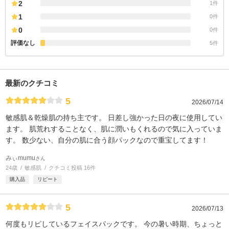
2
1件
1
0件
0
0件
評価なし
5件
最新のクチコミ
5
2026/07/14
敏感肌＆乾燥肌の持ち主です。 日差し強かった日の夜に使用してい
ます。 肌荒れすることなく、肌に潤いもくれるので気に入っていま
す。 数少ない、自分の肌に合う顔パックなので重宝してます！
みぃmumu
さん
24歳
敏感肌
クチコミ投稿 16件
購入品
リピート
5
2026/07/13
何度もリピしているフェイスパックです。 今の暑い時期、ちょっと