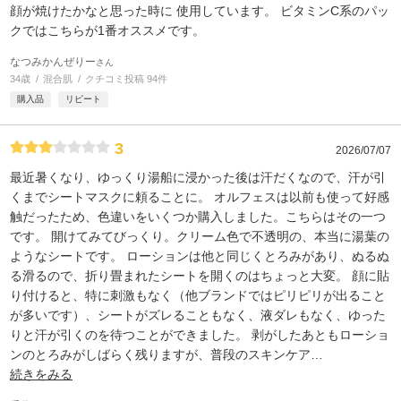
顔が焼けたかなと思った時に 使用しています。 ビタミンC系のパッ
クではこちらが1番オススメです。
なつみかんぜりー
さん
34歳
混合肌
クチコミ投稿 94件
購入品
リピート
3
2026/07/07
最近暑くなり、ゆっくり湯船に浸かった後は汗だくなので、汗が引
くまでシートマスクに頼ることに。 オルフェスは以前も使って好感
触だったため、色違いをいくつか購入しました。こちらはその一つ
です。 開けてみてびっくり。クリーム色で不透明の、本当に湯葉の
ようなシートです。 ローションは他と同じくとろみがあり、ぬるぬ
る滑るので、折り畳まれたシートを開くのはちょっと大変。 顔に貼
り付けると、特に刺激もなく（他ブランドではピリピリが出ること
が多いです）、シートがズレることもなく、液ダレもなく、ゆった
りと汗が引くのを待つことができました。 剥がしたあともローショ
ンのとろみがしばらく残りますが、普段のスキンケア
…
続きをみる