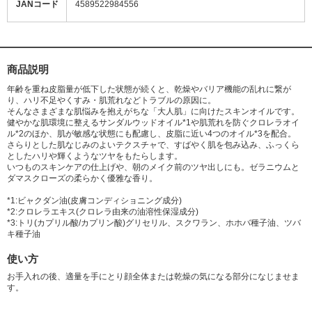
JANコード
4589522984556
商品説明
年齢を重ね皮脂量が低下した状態が続くと、乾燥やバリア機能の乱れに繋が
り、ハリ不足やくすみ・肌荒れなどトラブルの原因に。
そんなさまざまな肌悩みを抱えがちな「大人肌」に向けたスキンオイルです。
健やかな肌環境に整えるサンダルウッドオイル*1や肌荒れを防ぐクロレラオイ
ル*2のほか、肌が敏感な状態にも配慮し、皮脂に近い4つのオイル*3を配合。
さらりとした肌なじみのよいテクスチャで、すばやく肌を包み込み、ふっくら
としたハリや輝くようなツヤをもたらします。
いつものスキンケアの仕上げや、朝のメイク前のツヤ出しにも。ゼラニウムと
ダマスクローズの柔らかく優雅な香り。
*1:ビャクダン油(皮膚コンディショニング成分)
*2:クロレラエキス(クロレラ由来の油溶性保湿成分)
*3:トリ(カプリル酸/カプリン酸)グリセリル、スクワラン、ホホバ種子油、ツバ
キ種子油
使い方
お手入れの後、適量を手にとり顔全体または乾燥の気になる部分になじませま
す。