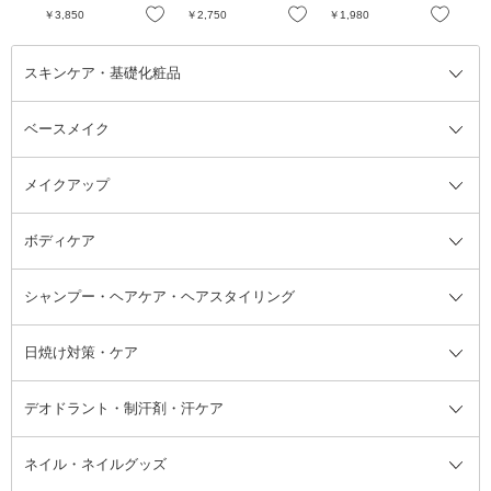
お気に入り
お気に入り
お気に入り
￥3,850
￥2,750
￥1,980
￥3
スキンケア・基礎化粧品
ベースメイク
スキンケア・基礎化粧品全て
クレンジング
メイクアップ
洗顔料
ベースメイク全て
化粧水
化粧下地・コントロールカラー
ボディケア
美容液
BBクリーム
メイクアップ全て
乳液
CCクリーム
マスカラ・マスカラ下地
ボディソープ・ハンドソープ・石
シャンプー・ヘアケア・ヘアスタイリング
オールインワン化粧品
コンシーラー
まつげ美容液
ボディケア全て
フェイスクリーム
ファンデーション
つけまつげ
けん
シャンプー・ヘアケア・ヘアスタ
日焼け対策・ケア
フェイスオイル・バーム
フェイスパウダー
アイシャドウ
ボディケア
化粧液
その他ベースメイク
アイシャドウベース
ハンドケア
シャンプー・コンディショナー
イリング全て
デオドラント・制汗剤・汗ケア
ブースター・導入液
アイブロウ・眉マスカラ
レッグ・フットケア
洗い流さないトリートメント
日焼け対策・ケア全て
シートパック・マスク
アイライナー
ネック・デコルテケア
ヘアパック・ヘアマスク
日焼け止め
デオドラント・制汗剤・汗ケア全
ボディ用デオドラント・制汗剤・
ネイル・ネイルグッズ
洗い流すパック・マスク
チーク
バストケア
ヘアスタイリング剤
サンオイル・タンニング
アイクリーム・アイケア
口紅・リップグロス
ヒップケア
ヘアカラー・カラーリング
アフターサンケア
て
汗ケア