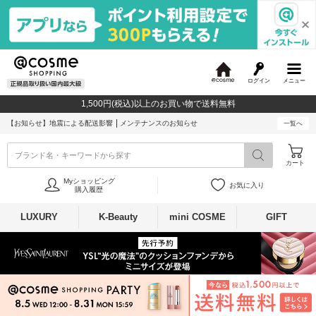
ログイン
メニュー
@
c
1,500円(税込)以上のお買い物で送料無料
o
s
【お知らせ】
地震による配送影響
メンテナンスのお知らせ
一覧へ
m
e
ブランド名・キーワードから探す
カート
Myショッピング
お気に入り
購入履歴
LUXURY
K-Beauty
mini COSME
GIFT