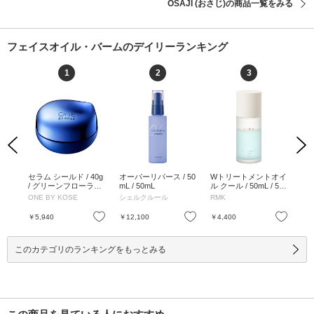
OSAJI (おさじ)の商品一覧をみる
フェイスオイル・バームのデイリーランキング
1
2
3
Previous
Next
ト
セラム シールド / 40g
オーパーリバース / 50
Wトリートメントオイ
パ
スバ
/ グリーンフローラル
mL / 50mL
ル クール / 50mL / 50
ル 
ガモッ
/ 40g
mL
定品
ONE BY KOSE
シェルクルール
RMK
SH
ラル
お気に入り
お気に入り
お気に入り
￥5,940
￥12,100
￥4,400
￥1
このカテゴリのランキングをもっとみる