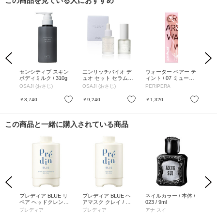
この商品を見ている人におすすめ
Previous
Next
レン
センシティブ スキン
エンリッチバイオ デ
ウォーター ベアー テ
ウ
0g
ボディミルク / 310g
ュオ セット セラム&
ィント / 07 ミュート
ィン
オイル / 30mL、30mL
パラダイス / 3.7g
ー 
OSAJI (おさじ)
OSAJI (おさじ)
PERIPERA
PE
お気に入り
お気に入り
お気に入り
￥3,740
￥9,240
￥1,320
￥1
この商品と一緒に購入されている商品
Previous
Next
リッ
プレディア BLUE リ
プレディア BLUE ヘ
ネイルカラー / 本体 /
ニ
 G
ペア ヘッドクレンズ
アマスク クレイ / 付
023 / 9ml
レ
クレイ / 付けかえ / 50
けかえ / 500g
ョン 
プレディア
プレディア
アナ スイ
OS
0g