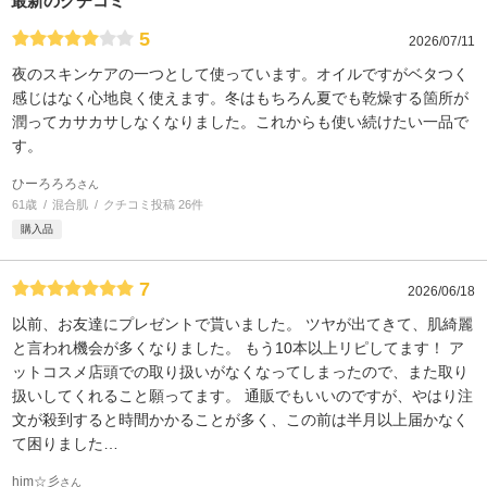
最新のクチコミ
5
2026/07/11
夜のスキンケアの一つとして使っています。オイルですがベタつく
感じはなく心地良く使えます。冬はもちろん夏でも乾燥する箇所が
潤ってカサカサしなくなりました。これからも使い続けたい一品で
す。
ひーろろろ
さん
61歳
混合肌
クチコミ投稿 26件
購入品
7
2026/06/18
以前、お友達にプレゼントで貰いました。 ツヤが出てきて、肌綺麗
と言われ機会が多くなりました。 もう10本以上リピしてます！ ア
ットコスメ店頭での取り扱いがなくなってしまったので、また取り
扱いしてくれること願ってます。 通販でもいいのですが、やはり注
文が殺到すると時間かかることが多く、この前は半月以上届かなく
て困りました…
him☆彡
さん