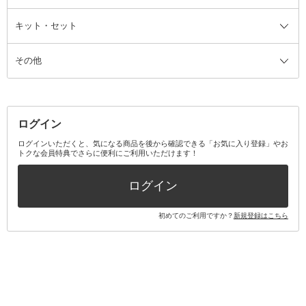
ファンデーション・パウダーケー
キット・セット
アロマキャンドル
その他美容家電
レッグウェア
オーラルケア全て
化粧ポーチ・メイクボックス
お香・インセンス
その他ウェア
歯磨き粉
ス
その他
ミラー・鏡
消臭剤・芳香剤
歯ブラシ
キット・セット全て
詰替容器・アトマイザー
ファブリックミスト
デンタルフロス
スキンケアキット
その他メイクアップ・ケアグッズ
マスク・ティッシュ
マウスウォッシュ・スプレー
ベースメイクキット
その他全て
その他日用品・雑貨
口臭清涼・ケア剤
メイクアップキット
その他
ログイン
その他オーラルケア
ボディケアキット
ヘアケアキット
ログインいただくと、気になる商品を後から確認できる「お気に入り登録」やお
トクな会員特典でさらに便利にご利用いただけます！
その他キット・セット
ログイン
初めてのご利用ですか？
新規登録はこちら