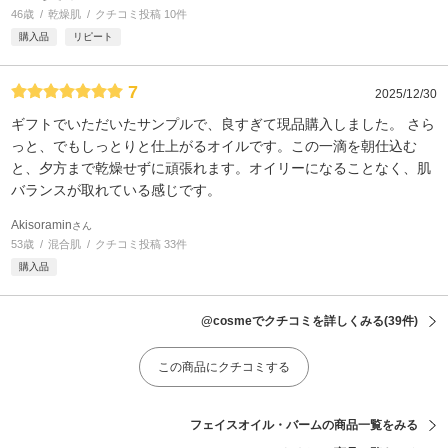
46歳
乾燥肌
クチコミ投稿 10件
購入品
リピート
7
2025/12/30
ギフトでいただいたサンプルで、良すぎて現品購入しました。 さら
っと、でもしっとりと仕上がるオイルです。この一滴を朝仕込む
と、夕方まで乾燥せずに頑張れます。オイリーになることなく、肌
バランスが取れている感じです。
Akisoramin
さん
53歳
混合肌
クチコミ投稿 33件
購入品
@cosmeでクチコミを詳しくみる
(39件)
この商品にクチコミする
フェイスオイル・バームの商品一覧をみる