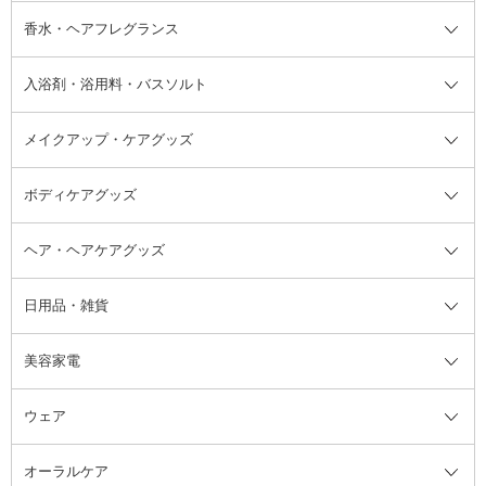
フット用デオドラント・制汗剤・
香水・ヘアフレグランス
リップクリーム・リップケア
ハイライト・シェーディング
ネイルケア
頭皮ケア・育毛剤
その他日焼け対策・UVケア
ネイル・ネイルグッズ全て
ゴマージュ・ピーリング
その他メイクアップ
ネイルケアグッズ
パーマ液
マニキュア
汗ケア
その他シャンプー・ヘアケア・ヘ
入浴剤・浴用料・バスソルト
顔用マッサージ料
脱毛・除毛ケア
ジェルネイル
香水・ヘアフレグランス全て
その他スキンケア
その他ボディケア
ネイルアートグッズ
香水
アスタイリング
メイクアップ・ケアグッズ
リムーバー・除光液
フレグランスミスト
入浴剤・浴用料・バスソルト全て
ヘアフレグランス
入浴剤・浴用料
ボディケアグッズ
その他香水・ヘアフレグランス
バスソルト
メイクアップ・ケアグッズ全て
パフ・スポンジ
ヘア・ヘアケアグッズ
コットン・綿棒
ボディケアグッズ全て
あぶらとり紙
ボディ・バスグッズ
日用品・雑貨
洗顔グッズ
マッサージ・ボディケアグッズ
ヘア・ヘアケアグッズ全て
ビューラー
アイケアグッズ
ヘアブラシ
美容家電
ブラシ・チップ
かかと・角質ケアグッズ
ヘアゴム
日用品・雑貨全て
二重まぶた用アイテム
エクササイズ器具・グッズ
ヘアピン・ヘアクリップ
洗剤
ウェア
ツィザー・毛抜き
絆創膏
ヘアバンド
柔軟剤
美容家電全て
眉・鼻毛・甘皮はさみ
その他ボディケアグッズ
ヘアカーラー
サニタリー・生理用品
フェイスケア美容家電
ルームフレグランス・ディフュー
オーラルケア
カミソリ
ヘッドマッサージブラシ
ボディケア美容家電
ウェア全て
角栓抜き
その他ヘア・ヘアケアグッズ
エッセンシャルオイル
ヘアケアスタイリング美容家電
インナー
ザー