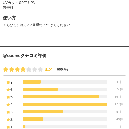
UVカット SPF26 PA+++
無香料
使い方
くちびるに軽く2-3回重ねてつけてください。
@cosmeクチコミ評価
4.2
（609件）
7
41件
6
74件
5
161件
4
177件
3
91件
2
43件
1
11件