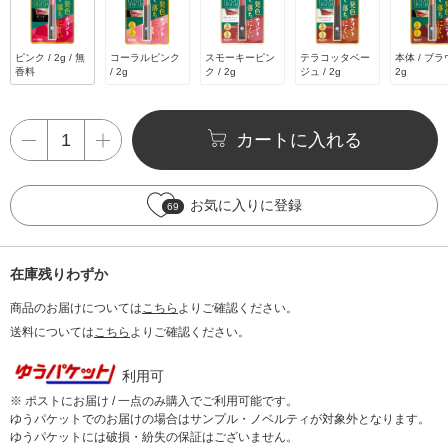
ピンク / 2g / 無
コーラルピンク
スモーキーピン
テラコッタベー
本体 / ブラ
香料
/ 2g
ク / 2g
ジュ / 2g
2g
カートに入れる
お気に入りに登録
69
在庫残りわずか
商品のお届けについては
こちら
よりご確認ください。
送料については
こちら
よりご確認ください。
利用可
※ ポストにお届け / 一点のみ購入でご利用可能です。
ゆうパケットでのお届けの場合はサンプル・ノベルティが対象外となります。
ゆうパケットには破損・紛失の保証はございません。