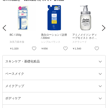
Previous
Next
トリ
BC / 150g
美白ローション / 詰替
アミノメイソン ディ
ア
++ /
/ 200ml
ープモイスト ホイッ
ー
g
プクリーム シャンプ
ク
加美乃素本舗
シンプルバランス
ステラシード
ス
ー / 450ML
トメ
お気に入り
お気に入り
お気に入り
￥1,320
￥656
￥1,540
￥1
スキンケア・基礎化粧品
ベースメイク
スキンケア・基礎化粧品全て
クレンジング
メイクアップ
洗顔料
ベースメイク全て
化粧水
化粧下地・コントロールカラー
ボディケア
美容液
BBクリーム
メイクアップ全て
乳液
CCクリーム
マスカラ・マスカラ下地