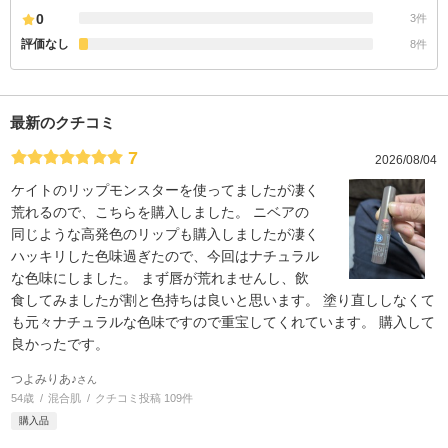
0
3件
評価なし
8件
最新のクチコミ
7
2026/08/04
ケイトのリップモンスターを使ってましたが凄く
荒れるので、こちらを購入しました。 ニベアの
同じような高発色のリップも購入しましたが凄く
ハッキリした色味過ぎたので、今回はナチュラル
な色味にしました。 まず唇が荒れませんし、飲
食してみましたが割と色持ちは良いと思います。 塗り直ししなくて
も元々ナチュラルな色味ですので重宝してくれています。 購入して
良かったです。
つよみりあ♪
さん
54歳
混合肌
クチコミ投稿 109件
購入品