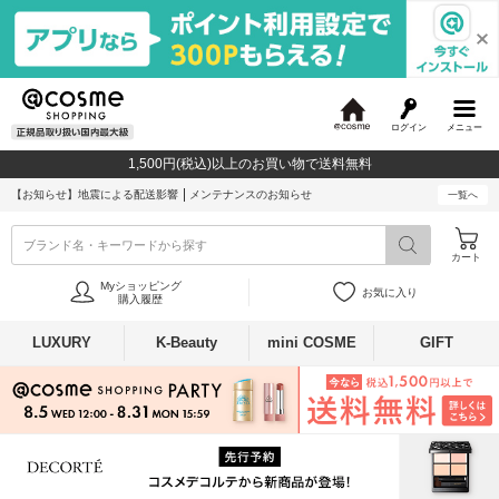
ログイン
メニュー
@
c
1,500円(税込)以上のお買い物で送料無料
o
s
【お知らせ】
地震による配送影響
メンテナンスのお知らせ
一覧へ
m
e
ブランド名・キーワードから探す
カート
Myショッピング
お気に入り
購入履歴
LUXURY
K-Beauty
mini COSME
GIFT