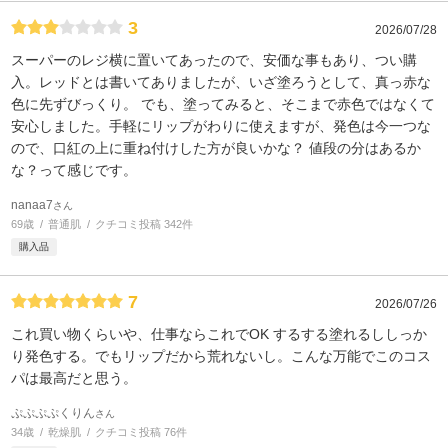
3
2026/07/28
スーパーのレジ横に置いてあったので、安価な事もあり、つい購
入。レッドとは書いてありましたが、いざ塗ろうとして、真っ赤な
色に先ずびっくり。 でも、塗ってみると、そこまで赤色ではなくて
安心しました。手軽にリップがわりに使えますが、発色は今一つな
ので、口紅の上に重ね付けした方が良いかな？ 値段の分はあるか
な？って感じです。
nanaa7
さん
69歳
普通肌
クチコミ投稿 342件
購入品
7
2026/07/26
これ買い物くらいや、仕事ならこれでOK するする塗れるししっか
り発色する。でもリップだから荒れないし。こんな万能でこのコス
パは最高だと思う。
ぷぷぷぷくりん
さん
34歳
乾燥肌
クチコミ投稿 76件