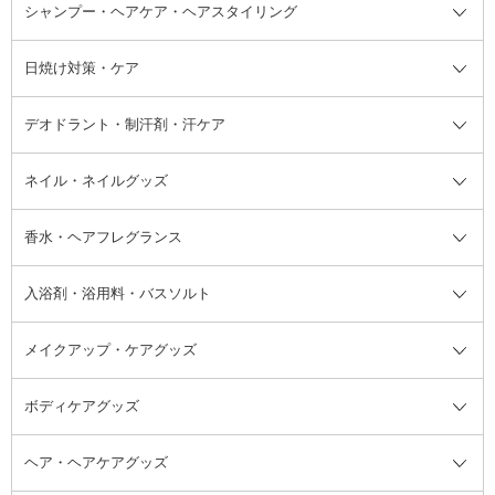
ボディソープ・ハンドソープ・石
シャンプー・ヘアケア・ヘアスタイリング
オールインワン化粧品
コンシーラー
まつげ美容液
ボディケア全て
フェイスクリーム
ファンデーション
つけまつげ
けん
シャンプー・ヘアケア・ヘアスタ
日焼け対策・ケア
フェイスオイル・バーム
フェイスパウダー
アイシャドウ
ボディケア
化粧液
その他ベースメイク
アイシャドウベース
ハンドケア
シャンプー・コンディショナー
イリング全て
デオドラント・制汗剤・汗ケア
ブースター・導入液
アイブロウ・眉マスカラ
レッグ・フットケア
洗い流さないトリートメント
日焼け対策・ケア全て
シートパック・マスク
アイライナー
ネック・デコルテケア
ヘアパック・ヘアマスク
日焼け止め
デオドラント・制汗剤・汗ケア全
ボディ用デオドラント・制汗剤・
ネイル・ネイルグッズ
洗い流すパック・マスク
チーク
バストケア
ヘアスタイリング剤
サンオイル・タンニング
アイクリーム・アイケア
口紅・リップグロス
ヒップケア
ヘアカラー・カラーリング
アフターサンケア
て
汗ケア
フット用デオドラント・制汗剤・
香水・ヘアフレグランス
リップクリーム・リップケア
ハイライト・シェーディング
ネイルケア
頭皮ケア・育毛剤
その他日焼け対策・UVケア
ネイル・ネイルグッズ全て
ゴマージュ・ピーリング
その他メイクアップ
ネイルケアグッズ
パーマ液
マニキュア
汗ケア
その他シャンプー・ヘアケア・ヘ
入浴剤・浴用料・バスソルト
顔用マッサージ料
脱毛・除毛ケア
ジェルネイル
香水・ヘアフレグランス全て
その他スキンケア
その他ボディケア
ネイルアートグッズ
香水
アスタイリング
メイクアップ・ケアグッズ
リムーバー・除光液
フレグランスミスト
入浴剤・浴用料・バスソルト全て
ヘアフレグランス
入浴剤・浴用料
ボディケアグッズ
その他香水・ヘアフレグランス
バスソルト
メイクアップ・ケアグッズ全て
パフ・スポンジ
ヘア・ヘアケアグッズ
コットン・綿棒
ボディケアグッズ全て
あぶらとり紙
ボディ・バスグッズ