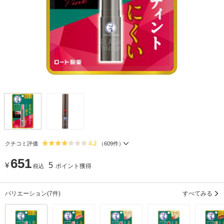
4.2
クチコミ評価
（
609
件）
651
¥
5
ポイント獲得
税込
バリエーション
(7件)
すべてみる