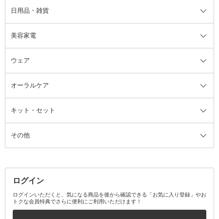
日用品・雑貨
洗顔グッズ
マッサージ・ボディケアグッズ
ヘア・ヘアケアグッズ全て
ビューラー
アイケアグッズ
ヘアブラシ
美容家電
ブラシ・チップ
かかと・角質ケアグッズ
ヘアゴム
日用品・雑貨全て
二重まぶた用アイテム
エクササイズ器具・グッズ
ヘアピン・ヘアクリップ
洗剤
ウェア
ツィザー・毛抜き
絆創膏
ヘアバンド
柔軟剤
美容家電全て
眉・鼻毛・甘皮はさみ
その他ボディケアグッズ
ヘアカーラー
サニタリー・生理用品
フェイスケア美容家電
ルームフレグランス・ディフュー
オーラルケア
カミソリ
ヘッドマッサージブラシ
ボディケア美容家電
ウェア全て
角栓抜き
その他ヘア・ヘアケアグッズ
エッセンシャルオイル
ヘアケアスタイリング美容家電
インナー
ザー
ファンデーション・パウダーケー
キット・セット
アロマキャンドル
その他美容家電
レッグウェア
オーラルケア全て
化粧ポーチ・メイクボックス
お香・インセンス
その他ウェア
歯磨き粉
ス
その他
ミラー・鏡
消臭剤・芳香剤
歯ブラシ
キット・セット全て
詰替容器・アトマイザー
ファブリックミスト
デンタルフロス
スキンケアキット
その他メイクアップ・ケアグッズ
マスク・ティッシュ
マウスウォッシュ・スプレー
ベースメイクキット
その他全て
その他日用品・雑貨
口臭清涼・ケア剤
メイクアップキット
その他
ログイン
その他オーラルケア
ボディケアキット
ヘアケアキット
ログインいただくと、気になる商品を後から確認できる「お気に入り登録」やお
トクな会員特典でさらに便利にご利用いただけます！
その他キット・セット