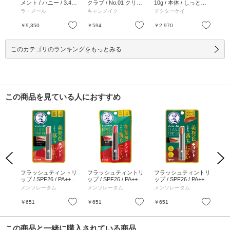
メント / ハニー / 3.4g
クラブ / No.01 クリア
10g / 本体 / しっとり /
ー
/ ハニー / 3.4g
/ 0.27g / 無香料 / No.0
10g
ブ3
ラ・メール
キャンメイク
ドクターケイ
レ
1 クリア / 0.27g
3 /
お気に入り
お気に入り
お気に入り
￥9,350
￥594
￥2,970
￥2
このカテゴリのランキングをもっとみる
この商品を見ている人におすすめ
Previous
Next
 ポ
フラッシュティントリ
フラッシュティントリ
フラッシュティントリ
フ
 22
ップ / SPF26 / PA+++ /
ップ / SPF26 / PA+++ /
ップ / SPF26 / PA+++ /
ップ 
ベージュ / 2g / 無香料
レッド / 2g / 無香料
本体 / ブラウン / 2g
スモ
メンソレータム
メンソレータム
メンソレータム
メ
お気に入り
お気に入り
お気に入り
￥651
￥651
￥651
￥6
この商品と一緒に購入されている商品