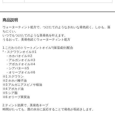
商品説明
ウォーターティント処方で、つけたてのようなきれいな発色続く。しかも、落
ちにくい。
いつでもつけたてのような美発色を叶えます。
うるおって、美発色続くウォーターティント処方
1.こだわりのトリートメントオイル*(保湿成分)配合
*・スクワランオイル※1
・ホホバオイル※2
・アルガンオイル※3
・アボカドオイル※4
・シアバター※5
・オリーブオイル※6
※1 スクワラン
※2 ホホバ種子油
※3 アルガニアスピノサ核油
※4 アボカド油
※5 シア脂
※6 オリーブ果実油
2.ティント効果で、美発色キープ
時間がたっても、唇の水分に反応することで発色が長続きします。