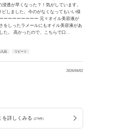
の浸透が早くなった？！気がしています。
リピしました。今のがなくなってもいい様
ーーーーーーーーー 元々オイル美容液が
良さをしったラメールにもオイル美容液があ
した。 高かったので、こちらで口
…
購入品
リピート
2026/04/02
コミを詳しくみる
(279件)