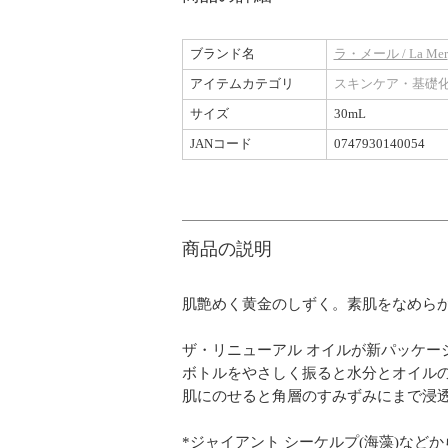
ブランド名
ラ・メール / La Mer
アイテムカテゴリ
スキンケア・基礎
サイズ
30mL
JANコード
0747930140054
商品の説明
肌艶めく黄金のしずく。素肌をなめら
ザ・リニューアル オイルが新パッケー
ボトルをやさしく振ると水分とオイルの
肌にのせると角層のすみずみにまで浸
*ジャイアント シーケルプ(海藻)など