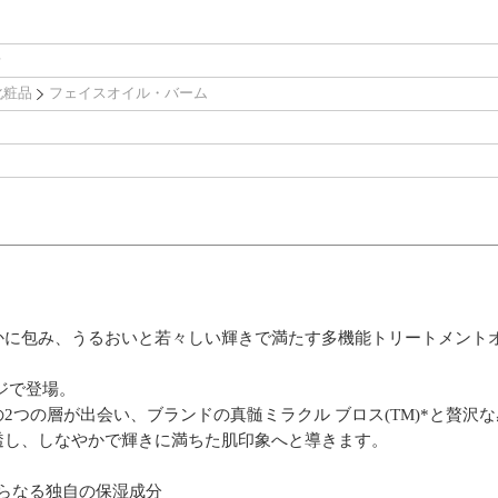
化粧品
フェイスオイル・バーム
かに包み、うるおいと若々しい輝きで満たす多機能トリートメント
ジで登場。
2つの層が出会い、ブランドの真髄ミラクル ブロス(TM)*と贅沢
透し、しなやかで輝きに満ちた肌印象へと導きます。
からなる独自の保湿成分