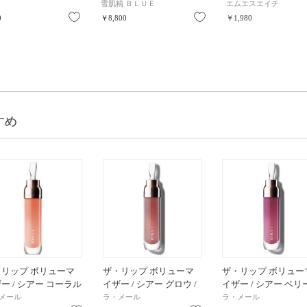
雪肌精 ＢＬＵＥ
エムエスエイチ
お気に入り
お気に入り
0
￥8,800
￥1,980
すめ
・リップ ボリューマ
ザ・リップ ボリューマ
ザ・リップ ボリュー
ー / シアー コーラル
イザー / シアー グロウ /
イザー / シアー ベリー
mL
7mL
7mL
メール
ラ・メール
ラ・メール