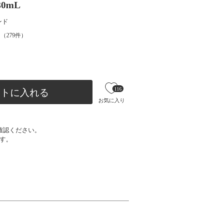
0mL
ンド
（
279
件）
116
ートに入れる
お気に入り
確認ください。
す。