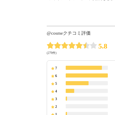
@cosmeクチコミ評価
5.8
(279件)
7
6
5
4
3
2
1