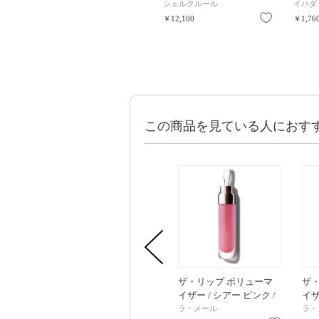
シェルクルール
イハダ
お気に入り
￥12,100
￥1,76
この商品を見ている人におす
ザ・リップ ボリューマ
ザ
イザー / シアー ピンク /
イザ
7mL
/ 7
ラ・メール
ラ・