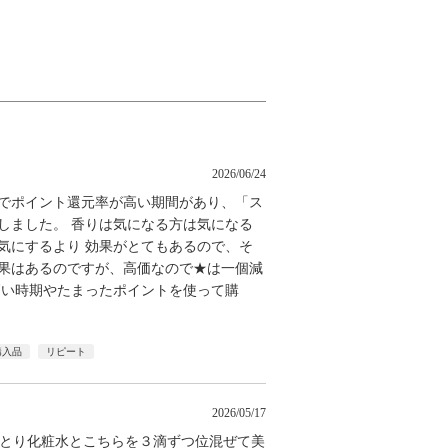
2026/06/24
らでポイント還元率が高い期間があり、「ス
しました。 香りは気になる方は気になる
気にするより 効果がとてもあるので、そ
効果はあるのですが、高価なので★は一個減
高い時期やたまったポイントを使って購
購入品
リピート
2026/05/17
のしっとり化粧水とこちらを３滴ずつ位混ぜて美