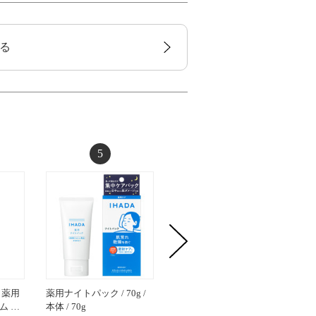
る
5
6
 薬用
薬用ナイトパック / 70g /
セラム シールド / 40g / グ
高品位「
ム …
本体 / 70g
リーンフローラル / 40g
60ml / 