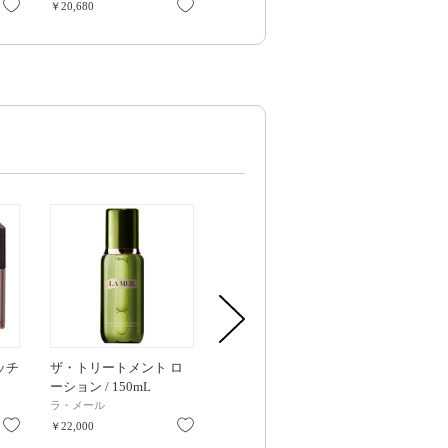
お気に入り
お気に入り
お気に入り
￥20,680
￥24,750
￥16,500
ッチ
ザ・トリートメント ロ
クレーム ドゥ・ラ・メ
ザ・リファイ
ーション / 150mL
ール / 60mL
イル エクス
タ— / 100mL
ラ・メール
ラ・メール
ラ・メール
お気に入り
お気に入り
お気に入り
￥22,000
￥59,400
￥20,680