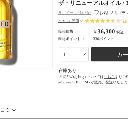
ザ・リニューアルオイル / 3
ラ・メール / La Mer
お気に入りブラ
5.8
クチコミ評価
36,300
販売価格 ：
￥
税込
獲得ポイント ：
330ポイント
カ
在庫あり
※ 商品のお届けについては
こちら
よりご
@cosme SHOPPING
が販売、発送いたしま
コミ