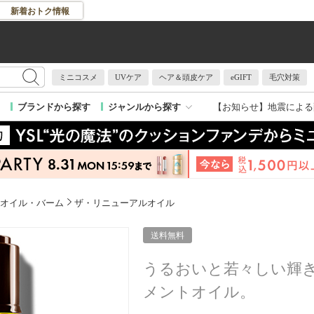
新着おトク情報
ミニコスメ
UVケア
ヘア＆頭皮ケア
eGIFT
毛穴対策
【お知らせ】
地震による
ブランドから探す
ジャンルから探す
オイル・バーム
ザ・リニューアルオイル
送料無料
うるおいと若々しい輝
メントオイル。