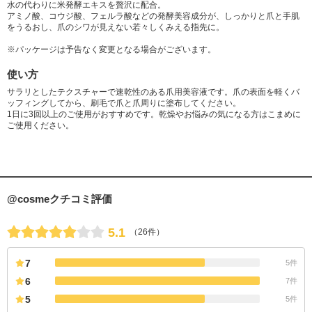
水の代わりに米発酵エキスを贅沢に配合。
アミノ酸、コウジ酸、フェルラ酸などの発酵美容成分が、しっかりと爪と手肌
をうるおし、爪のシワが見えない若々しくみえる指先に。
※パッケージは予告なく変更となる場合がございます。
使い方
サラリとしたテクスチャーで速乾性のある爪用美容液です。爪の表面を軽くバ
ッフィングしてから、刷毛で爪と爪周りに塗布してください。
1日に3回以上のご使用がおすすめです。乾燥やお悩みの気になる方はこまめに
ご使用ください。
@cosmeクチコミ評価
5.1
（26件）
7
5件
6
7件
5
5件