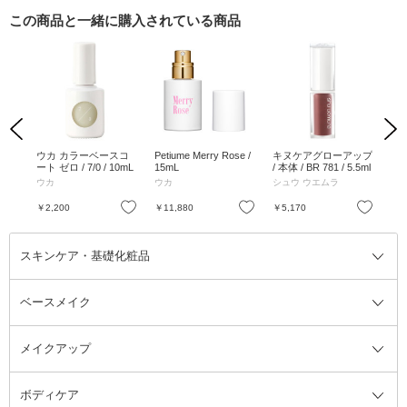
この商品と一緒に購入されている商品
Previous
Next
ース
ウカ カラーベースコ
Petiume Merry Rose /
キヌケアグローアップ
ミ
ート ゼロ / 7/0 / 10mL
15mL
/ 本体 / BR 781 / 5.5ml
ダ
(ジ
ウカ
ウカ
シュウ ウエムラ
Mi
9 /
イボ
お気に入り
お気に入り
お気に入り
￥2,200
￥11,880
￥5,170
￥3
スキンケア・基礎化粧品
ベースメイク
スキンケア・基礎化粧品全て
クレンジング
メイクアップ
洗顔料
ベースメイク全て
化粧水
化粧下地・コントロールカラー
ボディケア
美容液
BBクリーム
メイクアップ全て
乳液
CCクリーム
マスカラ・マスカラ下地