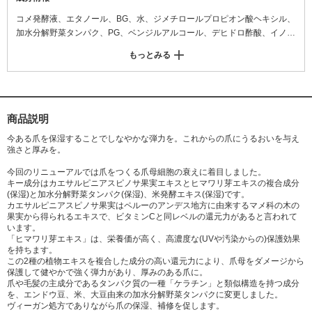
コメ発酵液、エタノール、BG、水、ジメチロールプロピオン酸ヘキシル、
加水分解野菜タンパク、PG、ベンジルアルコール、デヒドロ酢酸、イノン
ド種子エキス、安息香酸Na、カエサルピニアスピノサ果実エキス、フェノ
もっとみる
キシエタノール、ヒマワリ芽エキス、テトラヘキシルデカン酸アスコルビ
ル、グリセリン、オリーブつぼみエキス、スギナ葉エキス、エルゴチオネ
イン
商品説明
今ある爪を保湿することでしなやかな弾力を。これからの爪にうるおいを与え
強さと厚みを。
今回のリニューアルでは爪をつくる爪母細胞の衰えに着目しました。
キー成分はカエサルピニアスピノサ果実エキスとヒマワリ芽エキスの複合成分
(保湿)と加水分解野菜タンパク(保湿)、米発酵エキス(保湿)です。
カエサルピニアスピノサ果実はペルーのアンデス地方に由来するマメ科の木の
果実から得られるエキスで、ビタミンCと同レベルの還元力があると言われて
います。
「ヒマワリ芽エキス」は、栄養価が高く、高濃度な(UVや汚染からの)保護効果
を持ちます。
この2種の植物エキスを複合した成分の高い還元力により、爪母をダメージから
保護して健やかで強く弾力があり、厚みのある爪に。
爪や毛髪の主成分であるタンパク質の一種「ケラチン」と類似構造を持つ成分
を、エンドウ豆、米、大豆由来の加水分解野菜タンパクに変更しました。
ヴィーガン処方でありながら爪の保湿、補修を促します。