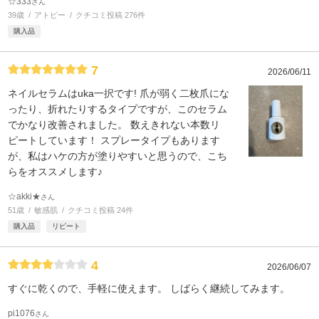
☆333
さん
39歳
アトピー
クチコミ投稿 276件
購入品
7
2026/06/11
ネイルセラムはuka一択です! 爪が弱く二枚爪にな
ったり、折れたりするタイプですが、このセラム
でかなり改善されました。 数えきれない本数リ
ピートしています！ スプレータイプもあります
が、私はハケの方が塗りやすいと思うので、こち
らをオススメします♪
☆akki★
さん
51歳
敏感肌
クチコミ投稿 24件
購入品
リピート
4
2026/06/07
すぐに乾くので、手軽に使えます。 しばらく継続してみます。
pi1076
さん