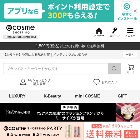
ログイン
メニュー
@
c
1,500円(税込)以上のお買い物で送料無料
o
s
【お知らせ】
地震による配送影響
メンテナンスのお知らせ
一覧へ
m
e
ブランド名・キーワードから探す
カート
Myショッピング
お気に入り
購入履歴
LUXURY
K-Beauty
mini COSME
GIFT