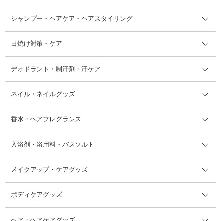
ボディソープ・ハンドソープ・石
シャンプー・ヘアケア・ヘアスタイリング
オールインワン化粧品
コンシーラー
まつげ美容液
ボディケア全て
フェイスクリーム
ファンデーション
つけまつげ
けん
シャンプー・ヘアケア・ヘアスタ
日焼け対策・ケア
フェイスオイル・バーム
フェイスパウダー
アイシャドウ
ボディケア
化粧液
その他ベースメイク
アイシャドウベース
ハンドケア
シャンプー・コンディショナー
イリング全て
デオドラント・制汗剤・汗ケア
ブースター・導入液
アイブロウ・眉マスカラ
レッグ・フットケア
洗い流さないトリートメント
日焼け対策・ケア全て
シートパック・マスク
アイライナー
ネック・デコルテケア
ヘアパック・ヘアマスク
日焼け止め
デオドラント・制汗剤・汗ケア全
ボディ用デオドラント・制汗剤・
ネイル・ネイルグッズ
洗い流すパック・マスク
チーク
バストケア
ヘアスタイリング剤
サンオイル・タンニング
アイクリーム・アイケア
口紅・リップグロス
ヒップケア
ヘアカラー・カラーリング
アフターサンケア
て
汗ケア
フット用デオドラント・制汗剤・
香水・ヘアフレグランス
リップクリーム・リップケア
ハイライト・シェーディング
ネイルケア
頭皮ケア・育毛剤
その他日焼け対策・UVケア
ネイル・ネイルグッズ全て
ゴマージュ・ピーリング
その他メイクアップ
ネイルケアグッズ
パーマ液
マニキュア
汗ケア
その他シャンプー・ヘアケア・ヘ
入浴剤・浴用料・バスソルト
顔用マッサージ料
脱毛・除毛ケア
ジェルネイル
香水・ヘアフレグランス全て
その他スキンケア
その他ボディケア
ネイルアートグッズ
香水
アスタイリング
メイクアップ・ケアグッズ
リムーバー・除光液
フレグランスミスト
入浴剤・浴用料・バスソルト全て
ヘアフレグランス
入浴剤・浴用料
ボディケアグッズ
その他香水・ヘアフレグランス
バスソルト
メイクアップ・ケアグッズ全て
パフ・スポンジ
ヘア・ヘアケアグッズ
コットン・綿棒
ボディケアグッズ全て
あぶらとり紙
ボディ・バスグッズ