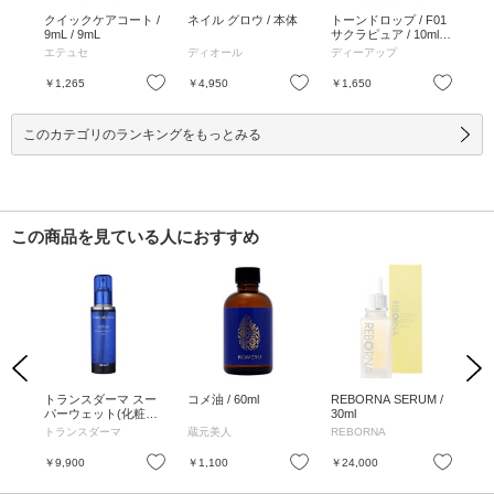
AF
クイックケアコート /
ネイル グロウ / 本体
トーンドロップ / F01
ディ
/ 12
9mL / 9mL
サクラピュア / 10ml
11
W80×D33×H165 / F01
ー 
エテュセ
ディオール
ディーアップ
デ
サクラピュア / 10ml
限定
W80×D33×H165
限定
お気に入り
お気に入り
お気に入り
￥1,265
￥4,950
￥1,650
￥4
ト
ン 
このカテゴリのランキングをもっとみる
この商品を見ている人におすすめ
Previous
Next
キャ
トランスダーマ スー
コメ油 / 60ml
REBORNA SERUM /
オ
らり
パーウェット(化粧水)
30ml
パー
/ 120ml
X02
トランスダーマ
蔵元美人
REBORNA
Cel
お気に入り
お気に入り
お気に入り
￥9,900
￥1,100
￥24,000
￥3