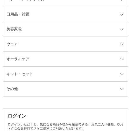
日用品・雑貨
洗顔グッズ
マッサージ・ボディケアグッズ
ヘア・ヘアケアグッズ全て
ビューラー
アイケアグッズ
ヘアブラシ
美容家電
ブラシ・チップ
かかと・角質ケアグッズ
ヘアゴム
日用品・雑貨全て
二重まぶた用アイテム
エクササイズ器具・グッズ
ヘアピン・ヘアクリップ
洗剤
ウェア
ツィザー・毛抜き
絆創膏
ヘアバンド
柔軟剤
美容家電全て
眉・鼻毛・甘皮はさみ
その他ボディケアグッズ
ヘアカーラー
サニタリー・生理用品
フェイスケア美容家電
ルームフレグランス・ディフュー
オーラルケア
カミソリ
ヘッドマッサージブラシ
ボディケア美容家電
ウェア全て
角栓抜き
その他ヘア・ヘアケアグッズ
エッセンシャルオイル
ヘアケアスタイリング美容家電
インナー
ザー
ファンデーション・パウダーケー
キット・セット
アロマキャンドル
その他美容家電
レッグウェア
オーラルケア全て
化粧ポーチ・メイクボックス
お香・インセンス
その他ウェア
歯磨き粉
ス
その他
ミラー・鏡
消臭剤・芳香剤
歯ブラシ
キット・セット全て
詰替容器・アトマイザー
ファブリックミスト
デンタルフロス
スキンケアキット
その他メイクアップ・ケアグッズ
マスク・ティッシュ
マウスウォッシュ・スプレー
ベースメイクキット
その他全て
その他日用品・雑貨
口臭清涼・ケア剤
メイクアップキット
その他
ログイン
その他オーラルケア
ボディケアキット
ヘアケアキット
ログインいただくと、気になる商品を後から確認できる「お気に入り登録」やお
トクな会員特典でさらに便利にご利用いただけます！