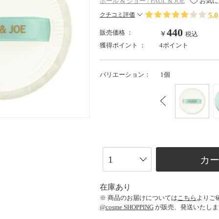
ポール & ジョー / PAUL & JOE
お気に
5.0
クチコミ評価
440
販売価格 ：
￥
税込
獲得ポイント ：
4ポイント
バリエーション：
1個
カ
在庫あり
※ 商品のお届けについては
こちら
よりご
@cosme SHOPPING
が販売、発送いたしま