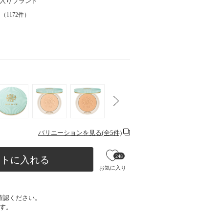
入りブランド
（
1172
件）
バリエーションを見る(全5件)
248
ートに入れる
お気に入り
確認ください。
す。