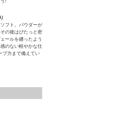
う!
り
もソフト。パウダーが
、その後はぴたっと密
ヴェールを纏ったよう
膜感のない軽やかな仕
ープ力まで備えてい