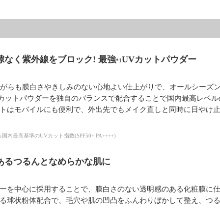
隙なく紫外線をブロック! 最強
UVカットパウダー
*1
ありながらも膜白さやきしみのない心地よい仕上がりで、オールシーズ
 カットパウダーを独自のバランスで配合することで国内最高レベルの
トはモバイルにも便利で、外出先でもメイク直しと同時に日やけ
国内最高基準のUVカット指数(SPF50+ PA++++)
あるつるんとなめらかな肌に
ーを中心に採用することで、膜白さのない透明感のある化粧膜に
る球状粉体配合で、毛穴や肌の凹凸をふんわりぼかして整え、つ