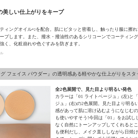
の美しい仕上がりをキープ
ティングオイル
を配合。肌にピタッと密着し、触ったり服に擦れ
*2
ープします。また、撥水・撥油性のあるシリコーンでコーティン
強く、化粧崩れや色ぐすみを防ぎます。
リル
グ フェイス パウダー』の透明感ある軽やかな仕上がりをスタ
全2色展開で、見た目より明るい発色
カラーは「01 ライトベージュ」(左)と「
ジュ」(右)の2色展開。見た目より明る
感があって肌に溶け込むようになじむ
も使いやすそう!今回は「01」をお試し
なく自然にトーンアップしてくれると
も便利だし、メイク直ししながら日焼