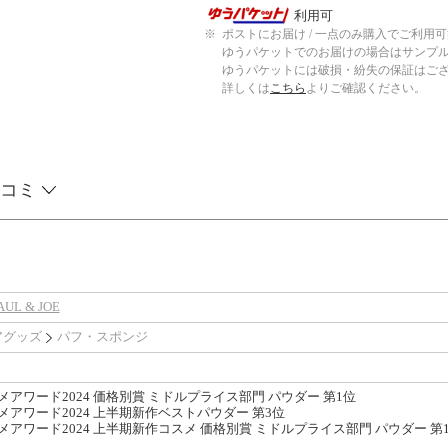
利用可
※
ポストにお届け / 一点のみ購入でご利用
ゆうパケットでのお届けの場合はサンプ
ゆうパケットには破損・紛失の保証はご
詳しくは
こちら
よりご確認ください。
コミ
UL & JOE
アグッズ
パフ・スポンジ
スメアワード2024 価格別賞 ミドルプライス部門 パウダー 第1位
スメアワード2024 上半期新作ベストパウダー 第3位
スメアワード2024 上半期新作コスメ 価格別賞 ミドルプライス部門 パウダー 第