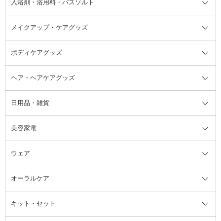
入浴剤・浴用料・バスソルト
顔用マッサージ料
脱毛・除毛ケア
ジェルネイル
香水・ヘアフレグランス全て
その他スキンケア
その他ボディケア
ネイルアートグッズ
香水
アスタイリング
メイクアップ・ケアグッズ
リムーバー・除光液
フレグランスミスト
入浴剤・浴用料・バスソルト全て
ヘアフレグランス
入浴剤・浴用料
ボディケアグッズ
その他香水・ヘアフレグランス
バスソルト
メイクアップ・ケアグッズ全て
パフ・スポンジ
ヘア・ヘアケアグッズ
コットン・綿棒
ボディケアグッズ全て
あぶらとり紙
ボディ・バスグッズ
日用品・雑貨
洗顔グッズ
マッサージ・ボディケアグッズ
ヘア・ヘアケアグッズ全て
ビューラー
アイケアグッズ
ヘアブラシ
美容家電
ブラシ・チップ
かかと・角質ケアグッズ
ヘアゴム
日用品・雑貨全て
二重まぶた用アイテム
エクササイズ器具・グッズ
ヘアピン・ヘアクリップ
洗剤
ウェア
ツィザー・毛抜き
絆創膏
ヘアバンド
柔軟剤
美容家電全て
眉・鼻毛・甘皮はさみ
その他ボディケアグッズ
ヘアカーラー
サニタリー・生理用品
フェイスケア美容家電
ルームフレグランス・ディフュー
オーラルケア
カミソリ
ヘッドマッサージブラシ
ボディケア美容家電
ウェア全て
角栓抜き
その他ヘア・ヘアケアグッズ
エッセンシャルオイル
ヘアケアスタイリング美容家電
インナー
ザー
ファンデーション・パウダーケー
キット・セット
アロマキャンドル
その他美容家電
レッグウェア
オーラルケア全て
化粧ポーチ・メイクボックス
お香・インセンス
その他ウェア
歯磨き粉
ス