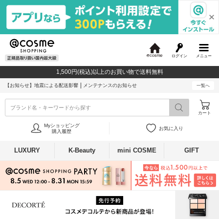
ログイン
メニュー
@
c
1,500円(税込)以上のお買い物で送料無料
o
s
【お知らせ】
地震による配送影響
メンテナンスのお知らせ
一覧へ
m
e
ブランド名・キーワードから探す
カート
Myショッピング
お気に入り
購入履歴
LUXURY
K-Beauty
mini COSME
GIFT