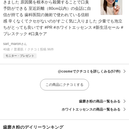
きました 原因菌を根本から殺菌することで口臭
予防ができる 至近距離（80cm以内）の会話に自
信が持てる 歯科医院の施術で使われている信頼
感 辛くなくてクセがないのがすごく気に入りました 少量でも泡立
ちがとっても良いです #PR #ホワイトエッセンス #新生活セール #
ブレステック #口臭ケア
sari_maron
さん
40歳
普通肌
クチコミ投稿 96件
モニター・プレゼント
@cosmeでクチコミを詳しくみる
(57件)
この商品にクチコミする
歯磨き粉の商品一覧をみる
ホワイトエッセンスの商品一覧をみる
歯磨き粉のデイリーランキング