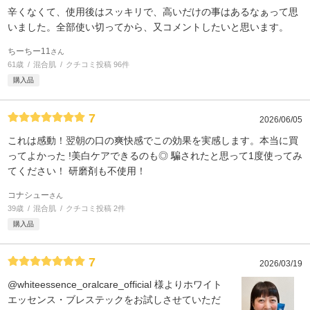
辛くなくて、使用後はスッキリで、高いだけの事はあるなぁって思
いました。全部使い切ってから、又コメントしたいと思います。
ちーちー11
さん
61歳
混合肌
クチコミ投稿 96件
購入品
7
2026/06/05
これは感動！翌朝の口の爽快感でこの効果を実感します。本当に買
ってよかった !美白ケアできるのも◎ 騙されたと思って1度使ってみ
てください！ 研磨剤も不使用！
コナシュー
さん
39歳
混合肌
クチコミ投稿 2件
購入品
7
2026/03/19
@whiteessence_oralcare_official 様よりホワイト
エッセンス・ブレステックをお試しさせていただ