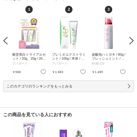
1
2
3
Previous
Next
ンテ
殿堂美白トライアルセ
プレミオエクストラミ
炭酸泡ハミガキ / 80g /
シェ
 /
ット / 20g、20g / 20
ント / 105g / 本体 / エ
フレッシュミント / 80
g 
+ブ
g、20g
クストラミント / 105g
g
ト味
アパガード
アパガード
BUBLOS
ホ
お気に入り
お気に入り
お気に入り
￥598
￥1,683
￥1,485
￥2
このカテゴリのランキングをもっとみる
この商品を見ている人におすすめ