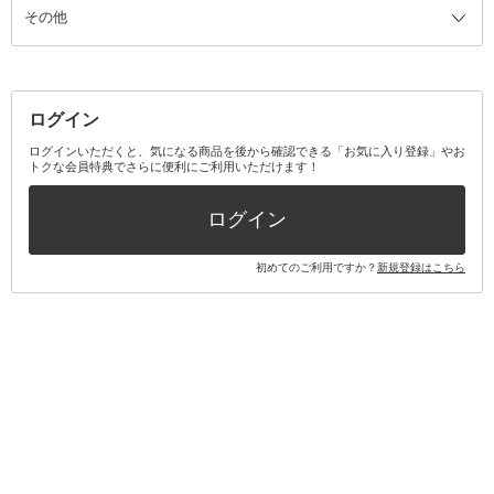
その他
ミラー・鏡
消臭剤・芳香剤
歯ブラシ
キット・セット全て
詰替容器・アトマイザー
ファブリックミスト
デンタルフロス
スキンケアキット
その他メイクアップ・ケアグッズ
マスク・ティッシュ
マウスウォッシュ・スプレー
ベースメイクキット
その他全て
その他日用品・雑貨
口臭清涼・ケア剤
メイクアップキット
その他
ログイン
その他オーラルケア
ボディケアキット
ヘアケアキット
ログインいただくと、気になる商品を後から確認できる「お気に入り登録」やお
トクな会員特典でさらに便利にご利用いただけます！
その他キット・セット
ログイン
初めてのご利用ですか？
新規登録はこちら