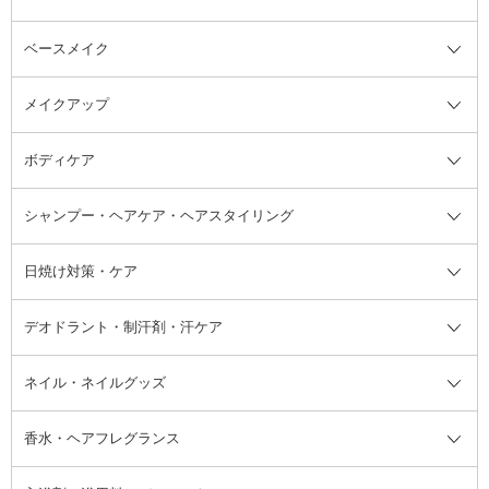
ベースメイク
スキンケア・基礎化粧品全て
クレンジング
メイクアップ
洗顔料
ベースメイク全て
化粧水
化粧下地・コントロールカラー
ボディケア
美容液
BBクリーム
メイクアップ全て
乳液
CCクリーム
マスカラ・マスカラ下地
ボディソープ・ハンドソープ・石
シャンプー・ヘアケア・ヘアスタイリング
オールインワン化粧品
コンシーラー
まつげ美容液
ボディケア全て
フェイスクリーム
ファンデーション
つけまつげ
けん
シャンプー・ヘアケア・ヘアスタ
日焼け対策・ケア
フェイスオイル・バーム
フェイスパウダー
アイシャドウ
ボディケア
化粧液
その他ベースメイク
アイシャドウベース
ハンドケア
シャンプー・コンディショナー
イリング全て
デオドラント・制汗剤・汗ケア
ブースター・導入液
アイブロウ・眉マスカラ
レッグ・フットケア
洗い流さないトリートメント
日焼け対策・ケア全て
シートパック・マスク
アイライナー
ネック・デコルテケア
ヘアパック・ヘアマスク
日焼け止め
デオドラント・制汗剤・汗ケア全
ボディ用デオドラント・制汗剤・
ネイル・ネイルグッズ
洗い流すパック・マスク
チーク
バストケア
ヘアスタイリング剤
サンオイル・タンニング
アイクリーム・アイケア
口紅・リップグロス
ヒップケア
ヘアカラー・カラーリング
アフターサンケア
て
汗ケア
フット用デオドラント・制汗剤・
香水・ヘアフレグランス
リップクリーム・リップケア
ハイライト・シェーディング
ネイルケア
頭皮ケア・育毛剤
その他日焼け対策・UVケア
ネイル・ネイルグッズ全て
ゴマージュ・ピーリング
その他メイクアップ
ネイルケアグッズ
パーマ液
マニキュア
汗ケア
その他シャンプー・ヘアケア・ヘ