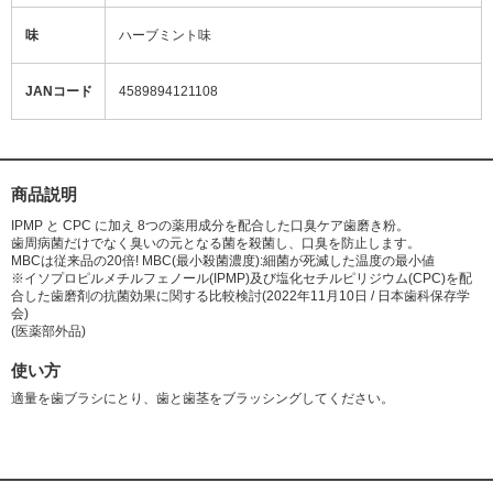
味
ハーブミント味
JANコード
4589894121108
商品説明
IPMP と CPC に加え 8つの薬用成分を配合した口臭ケア歯磨き粉。
歯周病菌だけでなく臭いの元となる菌を殺菌し、口臭を防止します。
MBCは従来品の20倍! MBC(最小殺菌濃度):細菌が死滅した温度の最小値
※イソプロピルメチルフェノール(IPMP)及び塩化セチルピリジウム(CPC)を配
合した歯磨剤の抗菌効果に関する比較検討(2022年11月10日 / 日本歯科保存学
会)
(医薬部外品)
使い方
適量を歯ブラシにとり、歯と歯茎をブラッシングしてください。