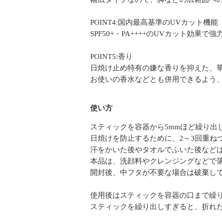
POINT4:国内最高基準のUVカット機能
SPF50+・PA++++のUVカット効
POINT5:香り
日焼け止め特有の嫌な香りを抑えた、
お使いの香水などとも併用できるよう
使い方
スティックを容器から5mmほど繰り出
日焼けを防止するために、2～3回重ね
汗をかいた後やタオルでふいた後など
本品は、洗顔料やクレンジングなどで
開封後、中フタが不要な場合は破棄し
使用後はスティックを容器の口まで繰
スティックを繰り出しすぎると、折れ