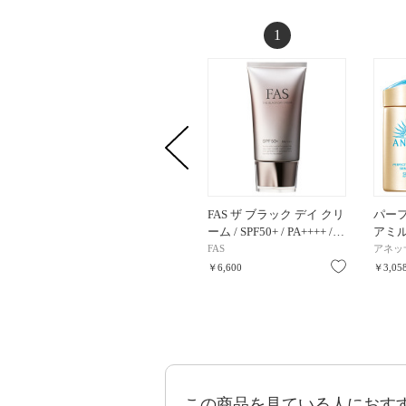
1
FAS ザ ブラック デイ クリ
パーフ
ーム / SPF50+ / PA++++ /…
アミルク
FAS
アネッ
お気に入り
￥6,600
￥3,05
この商品を見ている人におす