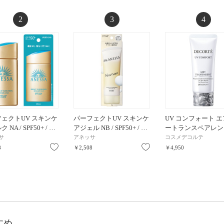
2
3
4
ェクトUV スキンケ
パーフェクトUV スキンケ
UV コンフォート 
 NA / SPF50+ / …
アジェル NB / SPF50+ / …
ートランスペアレント
サ
アネッサ
コスメデコルテ
お気に入り
お気に入り
8
￥2,508
￥4,950
すめ