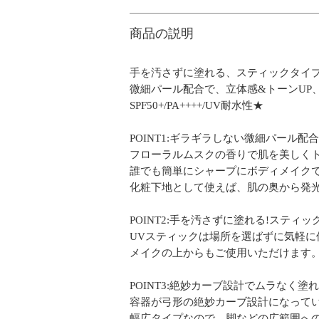
商品の説明
手を汚さずに塗れる、スティックタイプ
微細パール配合で、立体感&トーンUP
SPF50+/PA++++/UV耐水性★
POINT1:ギラギラしない微細パール配合
フローラルムスクの香りで肌を美しく
誰でも簡単にシャープにボディメイクで
化粧下地として使えば、肌の奥から発
POINT2:手を汚さずに塗れる!スティ
UVスティックは場所を選ばずに気軽に
メイクの上からもご使用いただけます
POINT3:絶妙カーブ設計でムラなく塗れ
容器が弓形の絶妙カーブ設計になって
幅広タイプなので、脚などの広範囲へ