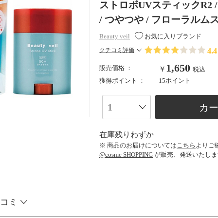
ストロボUVスティックR2 / SPF5
/ つやつや / フローラル
Beauty veil
お気に入りブランド
4.4
クチコミ評価
1,650
販売価格 ：
￥
税込
獲得ポイント ：
15ポイント
カ
在庫残りわずか
※ 商品のお届けについては
こちら
よりご
@cosme SHOPPING
が販売、発送いたしま
コミ