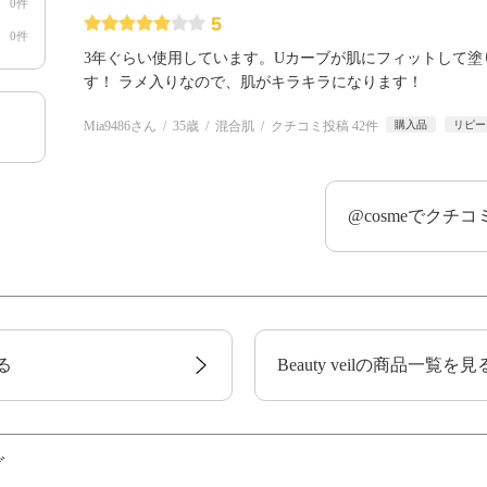
0件
5
0件
3年ぐらい使用しています。Uカーブが肌にフィットして
す！ ラメ入りなので、肌がキラキラになります！
Mia9486さん
35歳
混合肌
クチコミ投稿 42件
購入品
リピー
@cosmeでクチ
る
Beauty veilの商品一覧を見
グ