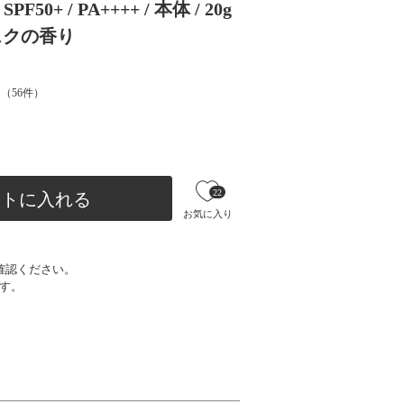
0+ / PA++++ / 本体 / 20g
ムスクの香り
（
56
件）
22
ートに入れる
お気に入り
確認ください。
す。