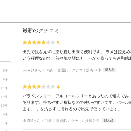
最新のクチコミ
5
出先で鏡を見ずに塗り直し出来て便利です。 ラメは控え
いう程度なので、首や腕や顔にもしっかり塗っても違和感
yaa★彡さん
30歳
普通肌
クチコミ投稿 24件
購入品
3件
4件
4
13件
パラペンフリー、アルコールフリーとあったので選んでみ
16件
あります。持ちやすい形状なので使いやすいです。パール
10件
ます。 手を汚さずに濡れるので出先で使っています。
7件
clc1567さん
24歳
混合肌
クチコミ投稿 24件
購入品
3件