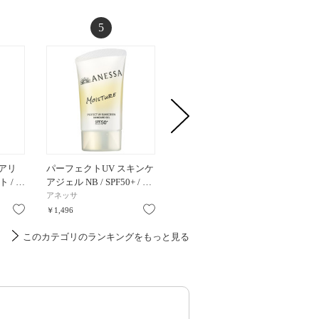
5
6
エアリ
パーフェクトUV スキンケ
【新商品】リンクルブラ
UVフ
 / …
アジェル NB / SPF50+ / …
イトUVプロテクター限…
エンハンス
アネッサ
オルビス
RMK
お気に入り
お気に入り
お気に入り
￥1,496
￥3,850
￥3,850
このカテゴリのランキングをもっと見る