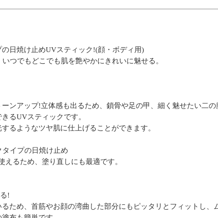
の日焼け止めUVスティック!(顔・ボディ用)
、いつでもどこでも肌を艶やかにきれいに魅せる。
トーンアップ!立体感も出るため、鎖骨や足の甲、細く魅せたい二の
きるUVスティックです。
光するようなツヤ肌に仕上げることができます。
ックタイプの日焼け止め
使えるため、塗り直しにも最適です。
。
る!
いるため、首筋やお顔の湾曲した部分にもピッタリとフィットし、
の塗布も簡単です。