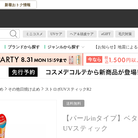
新着おトク情報
ミニコスメ
UVケア
ヘア＆頭皮ケア
eGIFT
毛穴対策
【お知らせ】
地震による
ブランドから探す
ジャンルから探す
め
その他日焼け止め
ストロボUVスティックR2
送料無料
【パールinタイプ】ベ
UVスティック