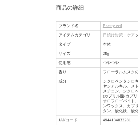
商品の詳細
ブランド名
Beauty veil
アイテムカテゴリ
日焼け対策・ケア
タイプ
本体
サイズ
20g
使用感
つやつや
香り
フローラルムスク
成分
シクロペンタシロキ
ヤシアルキル、メ
メチコン、シクロヘ
(カプリル酸/カプ
オロフロゴパイト、
ンワックス、カプリ
タン、酸化鉄、酸
JANコード
4944134033281