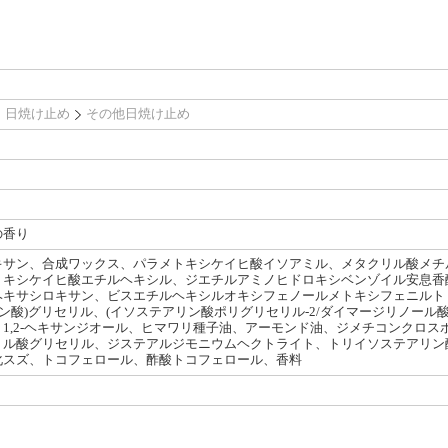
日焼け止め
その他日焼け止め
の香り
サン、合成ワックス、パラメトキシケイヒ酸イソアミル、メタクリル酸メチル
トキシケイヒ酸エチルヘキシル、ジエチルアミノヒドロキシベンゾイル安息香
キサシロキサン、ビスエチルヘキシルオキシフェノールメトキシフェニルトリアジ
リン酸)グリセリル、(イソステアリン酸ポリグリセリル-2/ダイマージリノー
1,2-ヘキサンジオール、ヒマワリ種子油、アーモンド油、ジメチコンクロ
ル酸グリセリル、ジステアルジモニウムヘクトライト、トリイソステアリン酸
化スズ、トコフェロール、酢酸トコフェロール、香料