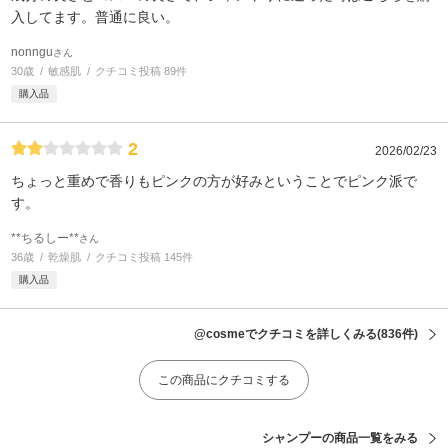
入してます。普通に良い。
nonngu
さん
30歳
敏感肌
クチコミ投稿 89件
購入品
2
2026/02/23
ちょっと重めで香りもピンクの方が好みということでピンク派で
す。
**ちるしー**
さん
36歳
乾燥肌
クチコミ投稿 145件
購入品
@cosmeでクチコミを詳しくみる
(836件)
この商品にクチコミする
シャンプーの商品一覧をみる