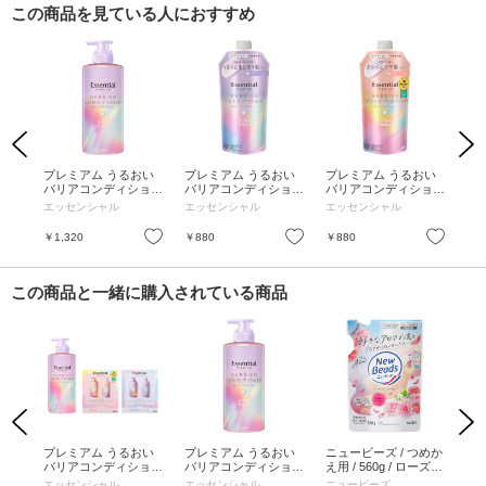
この商品を見ている人におすすめ
Previous
Next
アラ
プレミアム うるおい
プレミアム うるおい
プレミアム うるおい
プ
バリアコンディショナ
バリアコンディショナ
バリアコンディショナ
バ
ー グロウ&モイスト /
ー グロウ&モイスト /
ー シルキー&スムース
ー
エッセンシャル
エッセンシャル
エッセンシャル
エ
本体 / 450ml / フロー
詰替え / 340ml / フロ
/ 詰替え / 340ml / フロ
/ 本
ラルリュクスの香り
ーラルリュクスの香り
ーラルリュクスの香り
ラ
お気に入り
お気に入り
お気に入り
￥1,320
￥880
￥880
￥1
この商品と一緒に購入されている商品
Previous
Next
おい
プレミアム うるおい
プレミアム うるおい
ニュービーズ / つめか
【
 グ
バリアコンディショナ
バリアコンディショナ
え用 / 560g / ローズ&
キン
ポン
ー グロウ&モイスト
ー グロウ&モイスト /
マグノリアの香り
/ 
エッセンシャル
エッセンシャル
ニュービーズ
AS