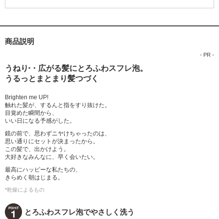
脂肪酸、加水分解コラーゲン、スクワラン、シア脂油、ヒアルロン酸Na、
ローヤルゼリーエキス、アルガニアスピノサ核油、クエン酸、コハク酸、
ラウロイルサルコシンTEA、乳酸、オレイン酸PEG-6ソルビタン、PPG-2
コカミド、トリイソステアリン酸PEG-160ソルビタン、エチルヘキシルグ
リセリン、PPG-3カプリリルエーテル、ポリクオタニウム-10、ポリクオタ
商品説明
ニウム-52、DPG、ステアロキシプロピルジメチルアミン、ステアリルア
- PR -
ルコール、ラウレス-16、フェノキシエタノール、ベンジルアルコール、エ
うねり
・広がる髪にとろふわスフレ泡。
タノール、水酸化Na、安息香酸Na、カラメル、香料
*
うるっとまとまり髪つづく
Brighten me UP!
触れた髪が、するんと指をすり抜けた。
目覚めた瞬間から、
いい日になる予感がした。
鏡の前で、思わずニヤけちゃったのは、
思い通りにセットが決まったから。
この髪で、出かけよう。
大好きなみんなに、早く会いたい。
最高にハッピーな私たちの、
きらめく朝はじまる。
*乾燥によるもの
とろふわスフレ泡でやさしく洗う