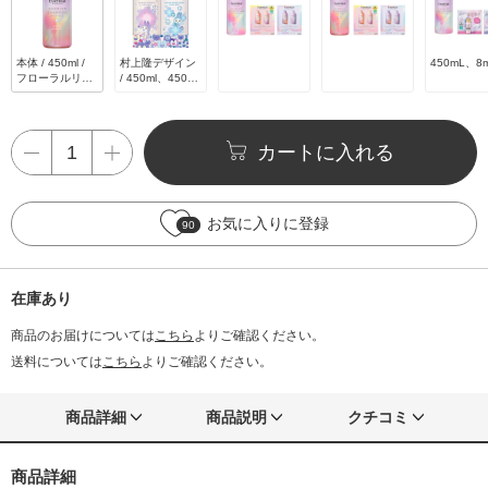
本体 / 450ml /
村上隆デザイン
450mL、8
フローラルリュ
/ 450ml、450ml
クスの香り
/ フローラルリ
ュクスの香り
カートに入れる
お気に入りに登録
90
在庫あり
商品のお届けについては
こちら
よりご確認ください。
送料については
こちら
よりご確認ください。
商品詳細
商品説明
クチコミ
商品詳細