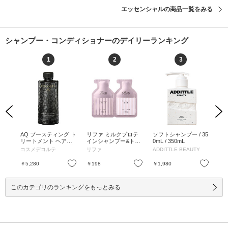
エッセンシャルの商品一覧をみる
シャンプー・コンディショナーのデイリーランキング
1
2
3
Previous
Next
ャン
AQ ブースティング ト
リファ ミルクプロテ
ソフトシャンプー / 35
ソ
め替え
リートメント ヘアセ
インシャンプー&トリ
0mL / 350mL
/ 2
ラム / 200mL / 付け替
ートメント ピンク /
コスメデコルテ
リファ
ADDITTLE BEAUTY
AD
え / 200mL
ピンク / 10mL、10g /
パウチ / ピンク / 10m
お気に入り
お気に入り
お気に入り
￥5,280
￥198
￥1,980
￥1
L、10g
このカテゴリのランキングをもっとみる