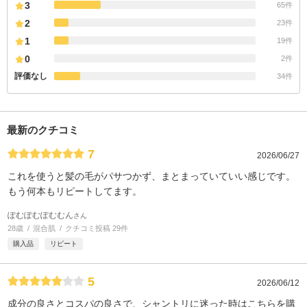
3
65件
2
23件
1
19件
0
2件
評価なし
34件
最新のクチコミ
7
2026/06/27
これを使うと髪の毛がパサつかず、まとまっていていい感じです。
もう何本もリピートしてます。
ぽむぽむぽむむん
さん
28歳
混合肌
クチコミ投稿 29件
購入品
リピート
5
2026/06/12
成分の良さとコスパの良さで、シャントリに迷った時はこちらを購