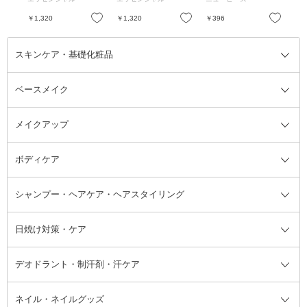
めく
ポンプ セット
本体 / 450ml / フロー
ムス
ラルリュクスの香り
お気に入り
お気に入り
お気に入り
￥1,320
￥1,320
￥396
￥6
スキンケア・基礎化粧品
ベースメイク
スキンケア・基礎化粧品全て
クレンジング
メイクアップ
洗顔料
ベースメイク全て
化粧水
化粧下地・コントロールカラー
ボディケア
美容液
BBクリーム
メイクアップ全て
乳液
CCクリーム
マスカラ・マスカラ下地
ボディソープ・ハンドソープ・石
シャンプー・ヘアケア・ヘアスタイリング
オールインワン化粧品
コンシーラー
まつげ美容液
ボディケア全て
フェイスクリーム
ファンデーション
つけまつげ
けん
シャンプー・ヘアケア・ヘアスタ
日焼け対策・ケア
フェイスオイル・バーム
フェイスパウダー
アイシャドウ
ボディケア
化粧液
その他ベースメイク
アイシャドウベース
ハンドケア
シャンプー・コンディショナー
イリング全て
デオドラント・制汗剤・汗ケア
ブースター・導入液
アイブロウ・眉マスカラ
レッグ・フットケア
洗い流さないトリートメント
日焼け対策・ケア全て
シートパック・マスク
アイライナー
ネック・デコルテケア
ヘアパック・ヘアマスク
日焼け止め
デオドラント・制汗剤・汗ケア全
ボディ用デオドラント・制汗剤・
ネイル・ネイルグッズ
洗い流すパック・マスク
チーク
バストケア
ヘアスタイリング剤
サンオイル・タンニング
アイクリーム・アイケア
口紅・リップグロス
ヒップケア
ヘアカラー・カラーリング
アフターサンケア
て
汗ケア