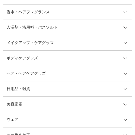
フット用デオドラント・制汗剤・
香水・ヘアフレグランス
リップクリーム・リップケア
ハイライト・シェーディング
ネイルケア
頭皮ケア・育毛剤
その他日焼け対策・UVケア
ネイル・ネイルグッズ全て
ゴマージュ・ピーリング
その他メイクアップ
ネイルケアグッズ
パーマ液
マニキュア
汗ケア
その他シャンプー・ヘアケア・ヘ
入浴剤・浴用料・バスソルト
顔用マッサージ料
脱毛・除毛ケア
ジェルネイル
香水・ヘアフレグランス全て
その他スキンケア
その他ボディケア
ネイルアートグッズ
香水
アスタイリング
メイクアップ・ケアグッズ
リムーバー・除光液
フレグランスミスト
入浴剤・浴用料・バスソルト全て
ヘアフレグランス
入浴剤・浴用料
ボディケアグッズ
その他香水・ヘアフレグランス
バスソルト
メイクアップ・ケアグッズ全て
パフ・スポンジ
ヘア・ヘアケアグッズ
コットン・綿棒
ボディケアグッズ全て
あぶらとり紙
ボディ・バスグッズ
日用品・雑貨
洗顔グッズ
マッサージ・ボディケアグッズ
ヘア・ヘアケアグッズ全て
ビューラー
アイケアグッズ
ヘアブラシ
美容家電
ブラシ・チップ
かかと・角質ケアグッズ
ヘアゴム
日用品・雑貨全て
二重まぶた用アイテム
エクササイズ器具・グッズ
ヘアピン・ヘアクリップ
洗剤
ウェア
ツィザー・毛抜き
絆創膏
ヘアバンド
柔軟剤
美容家電全て
眉・鼻毛・甘皮はさみ
その他ボディケアグッズ
ヘアカーラー
サニタリー・生理用品
フェイスケア美容家電
ルームフレグランス・ディフュー
オーラルケア