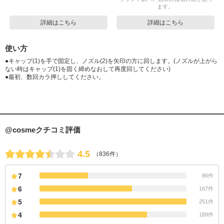
ます。
詳細はこちら
詳細はこちら
使い方
●キャップ(1)を手で固定し、ノズル(2)を矢印の方に回します。(ノズルが上がら
ない時はキャップ(1)を固く締めなおして再度回してください)
●最初、数回カラ押ししてください。
@cosmeクチコミ評価
4.5
（836件）
7
86件
6
167件
5
251件
4
189件