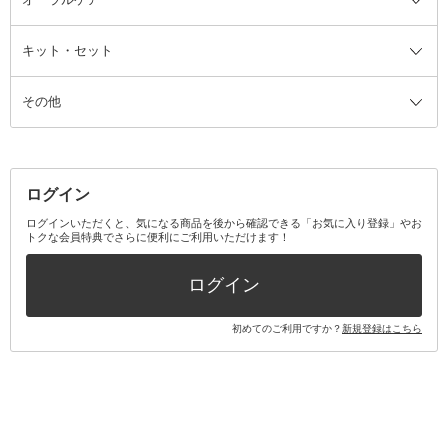
カミソリ
ヘッドマッサージブラシ
ボディケア美容家電
ウェア全て
角栓抜き
その他ヘア・ヘアケアグッズ
エッセンシャルオイル
ヘアケアスタイリング美容家電
インナー
ザー
ファンデーション・パウダーケー
キット・セット
アロマキャンドル
その他美容家電
レッグウェア
オーラルケア全て
化粧ポーチ・メイクボックス
お香・インセンス
その他ウェア
歯磨き粉
ス
その他
ミラー・鏡
消臭剤・芳香剤
歯ブラシ
キット・セット全て
詰替容器・アトマイザー
ファブリックミスト
デンタルフロス
スキンケアキット
その他メイクアップ・ケアグッズ
マスク・ティッシュ
マウスウォッシュ・スプレー
ベースメイクキット
その他全て
その他日用品・雑貨
口臭清涼・ケア剤
メイクアップキット
その他
ログイン
その他オーラルケア
ボディケアキット
ヘアケアキット
ログインいただくと、気になる商品を後から確認できる「お気に入り登録」やお
トクな会員特典でさらに便利にご利用いただけます！
その他キット・セット
ログイン
初めてのご利用ですか？
新規登録はこちら