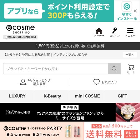
ログイン
メニュー
@
c
1,500円(税込)以上のお買い物で送料無料
o
s
【お知らせ】
地震による配送影響
メンテナンスのお知らせ
一覧へ
m
e
ブランド名・キーワードから探す
カート
Myショッピング
お気に入り
購入履歴
LUXURY
K-Beauty
mini COSME
GIFT